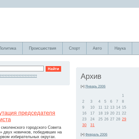
Политика
Происшествия
Спорт
Авто
Наука
Архив
????????????????????????
[+]
Январь 2006
1
2
3
4
5
6
7
8
9
10
11
12
13
14
15
путация председателя
16
17
18
19
20
21
22
иста
23
24
25
26
27
28
29
30
31
 смоленского городского Совета
» двух новичков, победивших на
[+]
Февраль 2006
ервом избирательных округах.