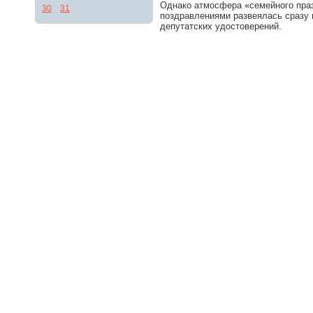
Однако атмосфера «семейного праз
30
31
поздравлениями развеялась сразу
депутатских удостоверений.