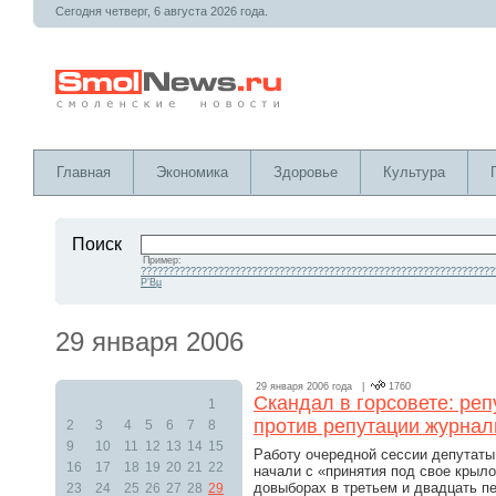
Сегодня четверг, 6 августа 2026 года.
Главная
Экономика
Здоровье
Культура
Поиск
Пример:
????????????????????????????????????????????????????????????????
Р’Вµ
29 января 2006
29 января 2006 года |
1760
Скандал в горсовете: ре
1
против репутации журнал
2
3
4
5
6
7
8
9
10
11
12
13
14
15
Работу очередной сессии депутаты
16
17
18
19
20
21
22
начали с «принятия под свое крыло
довыборах в третьем и двадцать п
23
24
25
26
27
28
29