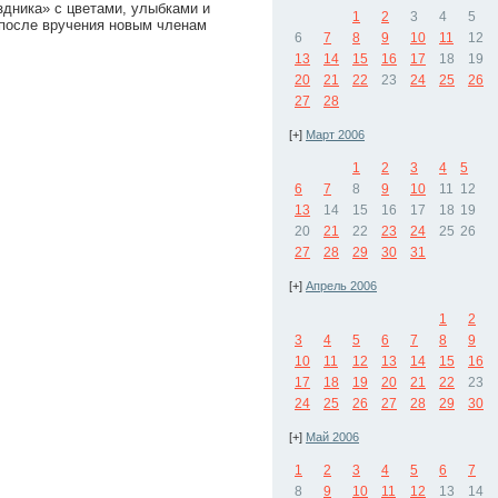
дника» с цветами, улыбками и
1
2
3
4
5
 после вручения новым членам
6
7
8
9
10
11
12
13
14
15
16
17
18
19
20
21
22
23
24
25
26
27
28
[+]
Март 2006
1
2
3
4
5
6
7
8
9
10
11
12
13
14
15
16
17
18
19
20
21
22
23
24
25
26
27
28
29
30
31
[+]
Апрель 2006
1
2
3
4
5
6
7
8
9
10
11
12
13
14
15
16
17
18
19
20
21
22
23
24
25
26
27
28
29
30
[+]
Май 2006
1
2
3
4
5
6
7
8
9
10
11
12
13
14