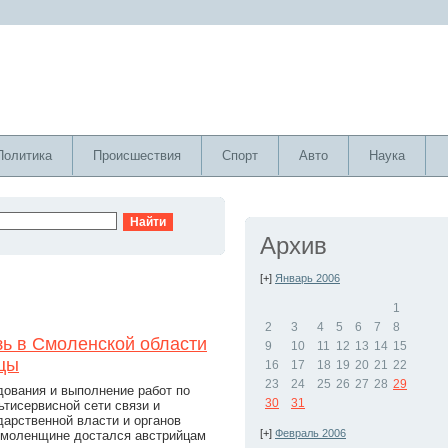
Политика
Происшествия
Спорт
Авто
Наука
Архив
[+]
Январь 2006
1
2
3
4
5
6
7
8
ь в Смоленской области
9
10
11
12
13
14
15
йцы
16
17
18
19
20
21
22
23
24
25
26
27
28
29
дования и выполнение работ по
30
31
тисервисной сети связи и
дарственной власти и органов
[+]
Февраль 2006
Смоленщине достался австрийцам