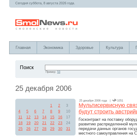
Сегодня суббота, 8 августа 2026 года.
Главная
Экономика
Здоровье
Культура
Поиск
Пример:
53
25 декабря 2006
25 декабря 2006 года |
1051
Мультисервисную связ
1
2
3
будут строить австри
4
5
6
7
8
9
10
11
12
13
14
15
16
17
Госконтракт на поставку обору
18
19
20
21
22
23
24
развитию распределенной муль
передачи данных органов госу
25
26
27
28
29
30
31
местного самоуправления на 