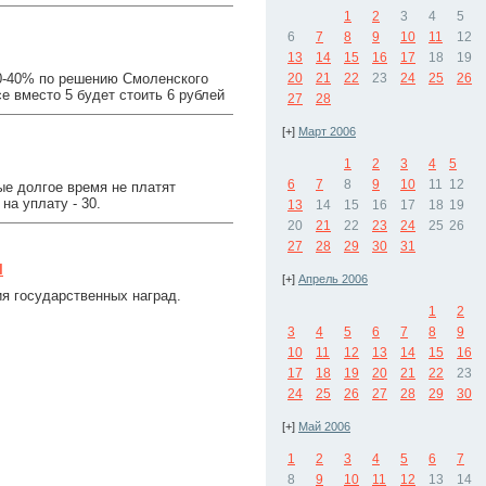
1
2
3
4
5
6
7
8
9
10
11
12
13
14
15
16
17
18
19
20-40% по решению Смоленского
20
21
22
23
24
25
26
е вместо 5 будет стоить 6 рублей
27
28
[+]
Март 2006
1
2
3
4
5
6
7
8
9
10
11
12
е долгое время не платят
на уплату - 30.
13
14
15
16
17
18
19
20
21
22
23
24
25
26
27
28
29
30
31
ы
[+]
Апрель 2006
ия государственных наград.
1
2
3
4
5
6
7
8
9
10
11
12
13
14
15
16
17
18
19
20
21
22
23
24
25
26
27
28
29
30
[+]
Май 2006
1
2
3
4
5
6
7
8
9
10
11
12
13
14