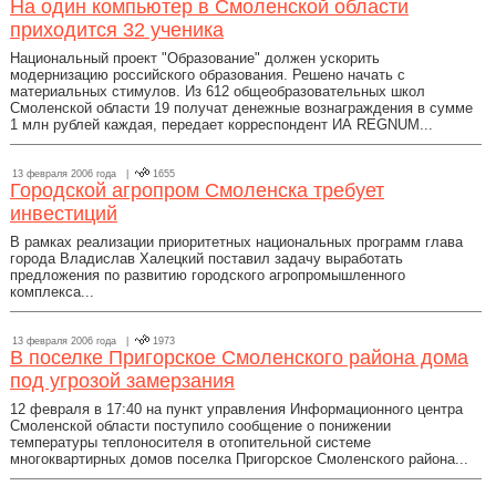
На один компьютер в Смоленской области
приходится 32 ученика
Национальный проект "Образование" должен ускорить
модернизацию российского образования. Решено начать с
материальных стимулов. Из 612 общеобразовательных школ
Смоленской области 19 получат денежные вознаграждения в сумме
1 млн рублей каждая, передает корреспондент ИА REGNUM...
13 февраля 2006 года |
1655
Городской агропром Смоленска требует
инвестиций
В рамках реализации приоритетных национальных программ глава
города Владислав Халецкий поставил задачу выработать
предложения по развитию городского агропромышленного
комплекса...
13 февраля 2006 года |
1973
В поселке Пригорское Смоленского района дома
под угрозой замерзания
12 февраля в 17:40 на пункт управления Информационного центра
Смоленской области поступило сообщение о понижении
температуры теплоносителя в отопительной системе
многоквартирных домов поселка Пригорское Смоленского района...