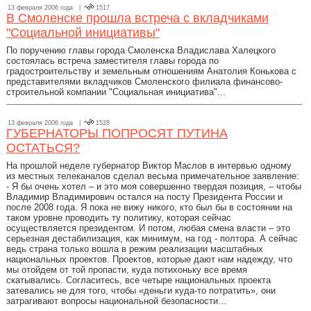
13 февраля 2006 года |
1517
В Смоленске прошла встреча с вкладчиками
"Социальной инициативы"
По поручению главы города Смоленска Владислава Халецкого
состоялась встреча заместителя главы города по
градостроительству и земельным отношениям Анатолия Конькова с
представителями вкладчиков Смоленского филиала финансово-
строительной компании "Социальная инициатива"...
13 февраля 2006 года |
1528
ГУБЕРНАТОРЫ ПОПРОСЯТ ПУТИНА
ОСТАТЬСЯ?
На прошлой неделе губернатор Виктор Маслов в интервью одному
из местных телеканалов сделал весьма примечательное заявление:
- Я бы очень хотел – и это моя совершенно твердая позиция, – чтобы
Владимир Владимирович остался на посту Президента России и
после 2008 года. Я пока не вижу никого, кто был бы в состоянии на
таком уровне проводить ту политику, которая сейчас
осуществляется президентом. И потом, любая смена власти – это
серьезная дестабилизация, как минимум, на год - полтора. А сейчас
ведь страна только вошла в режим реализации масштабных
национальных проектов. Проектов, которые дают нам надежду, что
мы отойдем от той пропасти, куда потихоньку все время
скатывались. Согласитесь, все четыре национальных проекта
затевались не для того, чтобы «деньги куда-то потратить», они
затрагивают вопросы национальной безопасности…