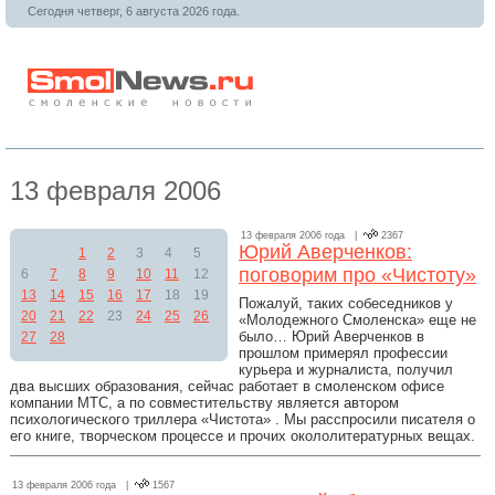
Сегодня четверг, 6 августа 2026 года.
13 февраля 2006
13 февраля 2006 года |
2367
Юрий Аверченков:
1
2
3
4
5
поговорим про «Чистоту»
6
7
8
9
10
11
12
13
14
15
16
17
18
19
Пожалуй, таких собеседников у
20
21
22
23
24
25
26
«Молодежного Смоленска» еще не
было… Юрий Аверченков в
27
28
прошлом примерял профессии
курьера и журналиста, получил
два высших образования, сейчас работает в смоленском офисе
компании МТС, а по совместительству является автором
психологического триллера «Чистота» . Мы расспросили писателя о
его книге, творческом процессе и прочих окололитературных вещах.
13 февраля 2006 года |
1567