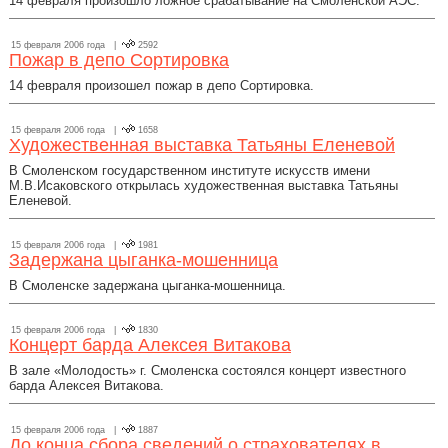
14 февраля произошло ложное срабатывание на Смоленской АЭС.
15 февраля 2006 года |
2592
Пожар в депо Сортировка
14 февраля произошел пожар в депо Сортировка.
15 февраля 2006 года |
1658
Художественная выставка Татьяны Еленевой
В Смоленском государственном институте искусств имени
М.В.Исаковского открылась художественная выставка Татьяны
Еленевой.
15 февраля 2006 года |
1981
Задержана цыганка-мошенница
В Смоленске задержана цыганка-мошенница.
15 февраля 2006 года |
1830
Концерт барда Алексея Витакова
В зале «Молодость» г. Смоленска состоялся концерт известного
барда Алексея Витакова.
15 февраля 2006 года |
1887
До конца сбора сведений о страхователях в