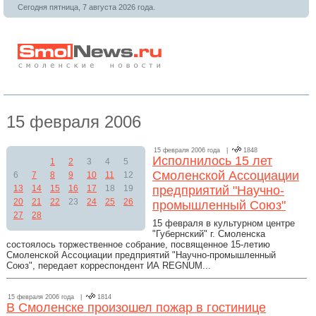
Сегодня пятница, 7 августа 2026 года.
15 февраля 2006
15 февраля 2006 года |
1848
Исполнилось 15 лет
1
2
3
4
5
Смоленской Ассоциации
6
7
8
9
10
11
12
13
14
15
16
17
18
19
предприятий "Научно-
20
21
22
23
24
25
26
промышленный Союз"
27
28
15 февраля в культурном центре
"Губернский" г. Смоленска
состоялось торжественное собрание, посвященное 15-летию
Смоленской Ассоциации предприятий "Научно-промышленный
Союз", передает корреспондент ИА REGNUM...
15 февраля 2006 года |
1814
В Смоленске произошел пожар в гостинице