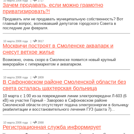
10 марта 2006 года |
1717
Зачем продавать, если можно грамотно
приватизировать?!
Продавать или не продавать муниципальную собственность? Вот
главный вопрос, волновавший депутатов городского Совета в
последние дни февраля.
10 марта 2006 года |
3617
Москвичи построят в Смоленске аквапарк и
снесут ветхое жилье
Возможно, очень скоро в Смоленске появится новый крупный
микрорайон с гипермаркетом и аквапарком.
10 марта 2006 года |
1809
В Сафоновском районе Смоленской области без
света осталась шахтерская больница
10 марта с 1:00 из-за повреждения линии электропередачи Л-603 (6
кВ) на участке Горный - Заворово в Сафоновском районе
Смоленской области отсутствует подача электроэнергии в больницу
реабилитации и восстановительного лечения ГУЗ (шахта 7)...
10 марта 2006 года |
2068
Регистрационная служба информирует