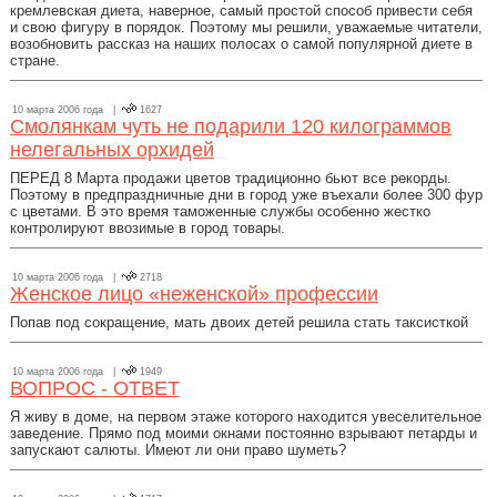
кремлевская диета, наверное, самый простой способ привести себя
и свою фигуру в порядок. Поэтому мы решили, уважаемые читатели,
возобновить рассказ на наших полосах о самой популярной диете в
стране.
10 марта 2006 года |
1627
Смолянкам чуть не подарили 120 килограммов
нелегальных орхидей
ПЕРЕД 8 Марта продажи цветов традиционно бьют все рекорды.
Поэтому в предпраздничные дни в город уже въехали более 300 фур
с цветами. В это время таможенные службы особенно жестко
контролируют ввозимые в город товары.
10 марта 2006 года |
2718
Женское лицо «неженской» профессии
Попав под сокращение, мать двоих детей решила стать таксисткой
10 марта 2006 года |
1949
ВОПРОС - ОТВЕТ
Я живу в доме, на первом этаже которого находится увеселительное
заведение. Прямо под моими окнами постоянно взрывают петарды и
запускают салюты. Имеют ли они право шуметь?