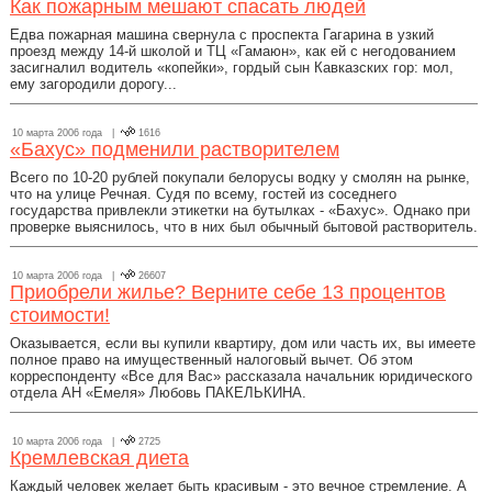
Как пожарным мешают спасать людей
Едва пожарная машина свернула с проспекта Гагарина в узкий
проезд между 14-й школой и ТЦ «Гамаюн», как ей с негодованием
засигналил водитель «копейки», гордый сын Кавказских гор: мол,
ему загородили дорогу...
10 марта 2006 года |
1616
«Бахус» подменили растворителем
Всего по 10-20 рублей покупали белорусы водку у смолян на рынке,
что на улице Речная. Судя по всему, гостей из соседнего
государства привлекли этикетки на бутылках - «Бахус». Однако при
проверке выяснилось, что в них был обычный бытовой растворитель.
10 марта 2006 года |
26607
Приобрели жилье? Верните себе 13 процентов
стоимости!
Оказывается, если вы купили квартиру, дом или часть их, вы имеете
полное право на имущественный налоговый вычет. Об этом
корреспонденту «Все для Вас» рассказала начальник юридического
отдела АН «Емеля» Любовь ПАКЕЛЬКИНА.
10 марта 2006 года |
2725
Кремлевская диета
Каждый человек желает быть красивым - это вечное стремление. А