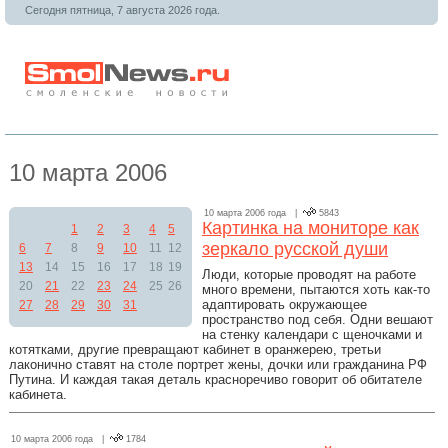
Сегодня пятница, 7 августа 2026 года.
10 марта 2006
10 марта 2006 года |
5843
Картинка на мониторе как
1
2
3
4
5
зеркало русской души
6
7
8
9
10
11
12
13
14
15
16
17
18
19
Люди, которые проводят на работе
20
21
22
23
24
25
26
много времени, пытаются хоть как-то
адаптировать окружающее
27
28
29
30
31
пространство под себя. Одни вешают
на стенку календари с щеночками и
котятками, другие превращают кабинет в оранжерею, третьи
лаконично ставят на столе портрет жены, дочки или гражданина РФ
Путина. И каждая такая деталь красноречиво говорит об обитателе
кабинета.
10 марта 2006 года |
1784