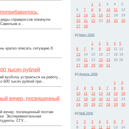
1
2
3
4
5
6
7
8
9
10
11
12
 поприбавилось.
13
14
15
16
17
18
19
о ряды справроссов покинули:
20
21
22
23
24
25
26
Савельев и...
27
28
[+]
Март 2006
1
2
3
4
5
нь кратко описать ситуацию.8
6
7
8
9
10
11
12
13
14
15
16
17
18
19
20
21
22
23
24
25
26
27
28
29
30
31
00 тысяч рублей
[+]
Апрель 2006
й вузХочу устроиться на работу ,
 600 тысяч рублей при...
1
2
3
4
5
6
7
8
9
10
11
12
13
14
15
16
ный вечер, посвященный
17
18
19
20
21
22
23
24
25
26
27
28
29
30
ый вечер, посвященный поэтам
[+]
Май 2006
тихи Экспериментальная
уденты СГУ....
1
2
3
4
5
6
7
8
9
10
11
12
13
14