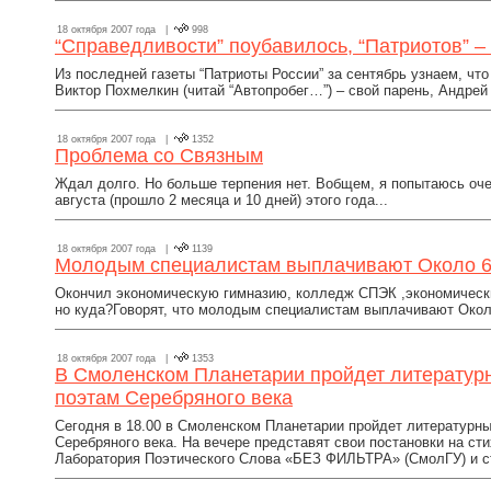
18 октября 2007 года |
998
“Справедливости” поубавилось, “Патриотов” –
Из последней газеты “Патриоты России” за сентябрь узнаем, чт
Виктор Похмелкин (читай “Автопробег…”) – свой парень, Андрей 
18 октября 2007 года |
1352
Проблема со Связным
Ждал долго. Но больше терпения нет. Вобщем, я попытаюсь оче
августа (прошло 2 месяца и 10 дней) этого года...
18 октября 2007 года |
1139
Молодым специалистам выплачивают Около 6
Окончил экономическую гимназию, колледж СПЭК ,экономически
но куда?Говорят, что молодым специалистам выплачивают Около
18 октября 2007 года |
1353
В Смоленском Планетарии пройдет литератур
поэтам Серебряного века
Сегодня в 18.00 в Смоленском Планетарии пройдет литературн
Серебряного века. На вечере представят свои постановки на с
Лаборатория Поэтического Слова «БЕЗ ФИЛЬТРА» (СмолГУ) и ст