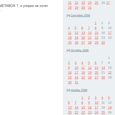
21
22
23
24
25
26
27
METABOX 7, и упорно не хотят
28
29
30
31
..
[+]
Сентябрь 2006
1
2
3
4
5
6
7
8
9
10
11
12
13
14
15
16
17
18
19
20
21
22
23
24
25
26
27
28
29
30
[+]
Октябрь 2006
1
2
3
4
5
6
7
8
9
10
11
12
13
14
15
16
17
18
19
20
21
22
23
24
25
26
27
28
29
30
31
[+]
Ноябрь 2006
1
2
3
4
5
6
7
8
9
10
11
12
13
14
15
16
17
18
19
20
21
22
23
24
25
26