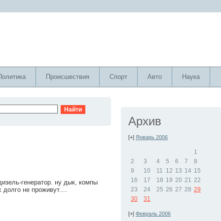
Политика
Происшествия
Спорт
Авто
Наука
Архив
[+]
Январь 2006
1
2
3
4
5
6
7
8
9
10
11
12
13
14
15
16
17
18
19
20
21
22
дизель-генератор. ну дык, компы
 долго не проживут....
23
24
25
26
27
28
29
30
31
[+]
Февраль 2006