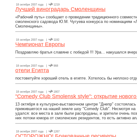
18 октября 2007 года |
1219
Лучший виноградарь Смоленщины
«Рабочий путь» сообщает о проведении традиционного совместн
смоленского садовода Ю.М. Чугуева конкурса по номинациям «
Смоленщины».
18 октября 2007 года |
1192
Чемпионат Европы
Поздравляю братья славяне с победой !!! Ура... накушался вчера..
18 октября 2007 года |
968
отели Египта
постоветуйте хороший отель в египте. Хотелось бы неплохо отдо
18 октября 2007 года |
1807
"Comedy Club Smolensk style": открытие нового
13 октября в культурно-выставочном центре "Днепр" состоялась
прижившегося на нашей земле шоу "Comedy Club". Несмотря на 
удался: все места в зале были распроданы, и зрители очень п
них потоки юмора от смоленских резидентов, то есть активно а
18 октября 2007 года |
1267
ОСТОРОЖНО! Бракованные ресиверы