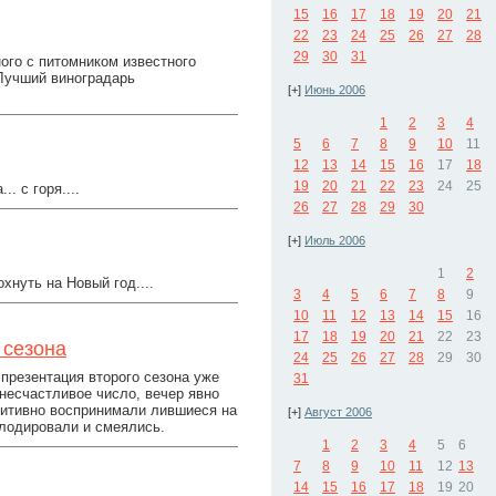
15
16
17
18
19
20
21
22
23
24
25
26
27
28
29
30
31
ого с питомником известного
Лучший виноградарь
[+]
Июнь 2006
1
2
3
4
5
6
7
8
9
10
11
12
13
14
15
16
17
18
19
20
21
22
23
24
25
. с горя....
26
27
28
29
30
[+]
Июль 2006
1
2
хнуть на Новый год....
3
4
5
6
7
8
9
10
11
12
13
14
15
16
17
18
19
20
21
22
23
 сезона
24
25
26
27
28
29
30
 презентация второго сезона уже
31
несчастливое число, вечер явно
озитивно воспринимали лившиеся на
[+]
Август 2006
плодировали и смеялись.
1
2
3
4
5
6
7
8
9
10
11
12
13
14
15
16
17
18
19
20