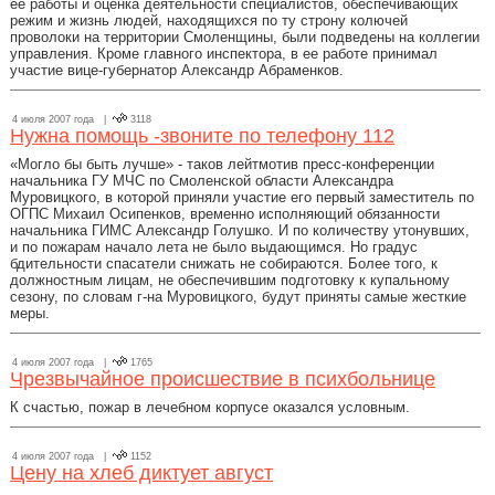
ее работы и оценка деятельности специалистов, обеспечивающих
режим и жизнь людей, находящихся по ту строну колючей
проволоки на территории Смоленщины, были подведены на коллегии
управления. Кроме главного инспектора, в ее работе принимал
участие вице-губернатор Александр Абраменков.
4 июля 2007 года |
3118
Нужна помощь -звоните по телефону 112
«Могло бы быть лучше» - таков лейтмотив пресс-конференции
начальника ГУ МЧС по Смоленской области Александра
Муровицкого, в которой приняли участие его первый заместитель по
ОГПС Михаил Осипенков, временно исполняющий обязанности
начальника ГИМС Александр Голушко. И по количеству утонувших,
и по пожарам начало лета не было выдающимся. Но градус
бдительности спасатели снижать не собираются. Более того, к
должностным лицам, не обеспечившим подготовку к купальному
сезону, по словам г-на Муровицкого, будут приняты самые жесткие
меры.
4 июля 2007 года |
1765
Чрезвычайное происшествие в психбольнице
К счастью, пожар в лечебном корпусе оказался условным.
4 июля 2007 года |
1152
Цену на хлеб диктует август