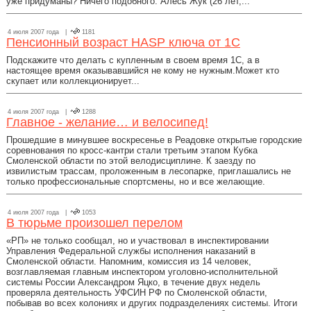
уже придуманы? Ничего подобного. Алесь Жук (26 лет,...
4 июля 2007 года |
1181
Пенсионный возраст HASP ключа от 1С
Подскажите что делать с купленным в своем время 1С, а в
настоящее время оказывавшийся не кому не нужным.Может кто
скупает или коллекционирует...
4 июля 2007 года |
1288
Главное - желание… и велосипед!
Прошедшие в минувшее воскресенье в Реадовке открытые городские
соревнования по кросс-кантри стали третьим этапом Кубка
Смоленской области по этой велодисциплине. К заезду по
извилистым трассам, проложенным в лесопарке, приглашались не
только профессиональные спортсмены, но и все желающие.
4 июля 2007 года |
1053
В тюрьме произошел перелом
«РП» не только сообщал, но и участвовал в инспектировании
Управления Федеральной службы исполнения наказаний в
Смоленской области. Напомним, комиссия из 14 человек,
возглавляемая главным инспектором уголовно-исполнительной
системы России Александром Яцко, в течение двух недель
проверяла деятельность УФСИН РФ по Смоленской области,
побывав во всех колониях и других подразделениях системы. Итоги