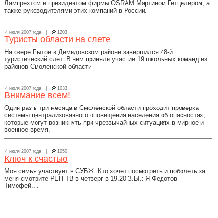
Лампрехтом и президентом фирмы OSRAM Мартином Гетцелером, а
также руководителями этих компаний в России.
4 июля 2007 года |
1203
Туристы области на слете
На озере Рытое в Демидовском районе завершился 48-й
туристический слет. В нем приняли участие 19 школьных команд из
районов Смоленской области
4 июля 2007 года |
1033
Внимание всем!
Один раз в три месяца в Смоленской области проходит проверка
системы централизованного оповещения населения об опасностях,
которые могут возникнуть при чрезвычайных ситуациях в мирное и
военное время.
4 июля 2007 года |
1050
Ключ к счастью
Моя семья участвует в СУБЖ. Кто хочет посмотреть и поболеть за
меня смотрите РЕH-ТВ в четверг в 19.20.З.Ы.: Я Федотов
Тимофей....