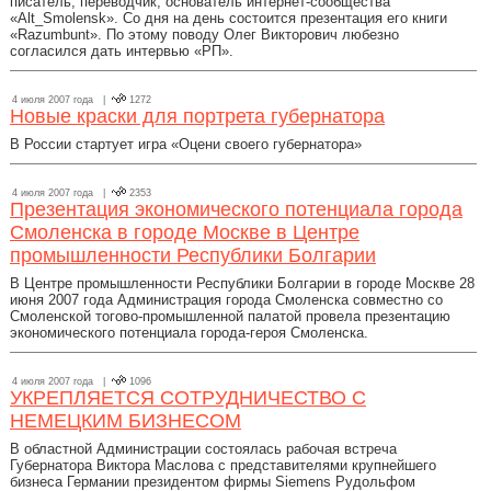
писатель, переводчик, основатель интернет-сообщества
«Alt_Smolensk». Со дня на день состоится презентация его книги
«Razumbunt». По этому поводу Олег Викторович любезно
согласился дать интервью «РП».
4 июля 2007 года |
1272
Новые краски для портрета губернатора
В России стартует игра «Оцени своего губернатора»
4 июля 2007 года |
2353
Презентация экономического потенциала города
Смоленска в городе Москве в Центре
промышленности Республики Болгарии
В Центре промышленности Республики Болгарии в городе Москве 28
июня 2007 года Администрация города Смоленска совместно со
Смоленской тогово-промышленной палатой провела презентацию
экономического потенциала города-героя Смоленска.
4 июля 2007 года |
1096
УКРЕПЛЯЕТСЯ СОТРУДНИЧЕСТВО С
НЕМЕЦКИМ БИЗНЕСОМ
В областной Администрации состоялась рабочая встреча
Губернатора Виктора Маслова с представителями крупнейшего
бизнеса Германии президентом фирмы Siemens Рудольфом