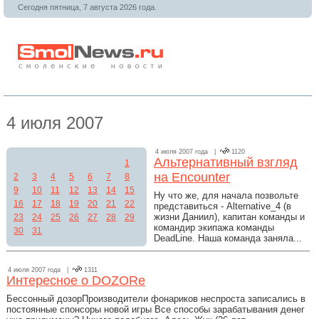
Сегодня пятница, 7 августа 2026 года.
4 июля 2007
4 июля 2007 года |
1120
Альтернативный взгляд
1
на Encounter
2
3
4
5
6
7
8
9
10
11
12
13
14
15
Ну что же, для начала позвольте
16
17
18
19
20
21
22
представиться - Alternative_4 (в
жизни Даниил), капитан команды и
23
24
25
26
27
28
29
командир экипажа команды
30
31
DeadLine. Наша команда заняла...
4 июля 2007 года |
1311
Интересное о DOZORe
Бессонный дозорПроизводители фонариков неспроста записались в
постоянные спонсоры новой игры Все способы зарабатывания денег