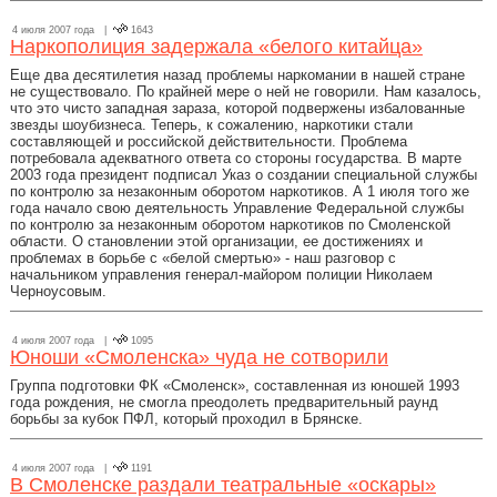
4 июля 2007 года |
1643
Наркополиция задержала «белого китайца»
Еще два десятилетия назад проблемы наркомании в нашей стране
не существовало. По крайней мере о ней не говорили. Нам казалось,
что это чисто западная зараза, которой подвержены избалованные
звезды шоубизнеса. Теперь, к сожалению, наркотики стали
составляющей и российской действительности. Проблема
потребовала адекватного ответа со стороны государства. В марте
2003 года президент подписал Указ о создании специальной службы
по контролю за незаконным оборотом наркотиков. А 1 июля того же
года начало свою деятельность Управление Федеральной службы
по контролю за незаконным оборотом наркотиков по Смоленской
области. О становлении этой организации, ее достижениях и
проблемах в борьбе с «белой смертью» - наш разговор с
начальником управления генерал-майором полиции Николаем
Черноусовым.
4 июля 2007 года |
1095
Юноши «Смоленска» чуда не сотворили
Группа подготовки ФК «Смоленск», составленная из юношей 1993
года рождения, не смогла преодолеть предварительный раунд
борьбы за кубок ПФЛ, который проходил в Брянске.
4 июля 2007 года |
1191
В Смоленске раздали театральные «оскары»