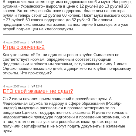
В первых числах июля ощутимо подорожали хлеб и мука. Например,
буханка «Украинского» выросла в цене с 12 рублей до 13 рублей 20
копеек. Батон «Нарезной» тоже подорожал более чем на полтора
рубля и теперь стоит 12 рублей 60 копеек. Пакет муки высшего сорта
с 27 рублей 50 копеек подорожал до 32 рублей. По словам
продавцов смоленских магазинов, за последние 6 месяцев это уже
второй подъем цен на хлебопродукты.
4 июля 2007 года |
1076
Игра окончена-2
Как уже писал «РП», ни один из игровых клубов Смоленска не
соответствует нормам, определенным соответствующими
федеральным и областным законами, вступившими в силу 1 июля.
Однако прошло несколько дней, а двери многих клубов по-прежнему
открыты. Что происходит?
4 июля 2007 года |
1244
ЕГЭ свой экзамен не сдал?
Со 2 июля начался прием заявлений в российские вузы. А
Федеральная служба по надзору в сфере образования (Рособр-
надзор) вынуждена расписаться в провале эксперимента по
введению Единого государственного экзамена. И дело не только в
недоработанной процедуре подготовки и проведения экзамена, но и
в том, что многие выпускники российских школ до сих пор не
получили сертификаты и не могут подать документы в желаемые
вузы.