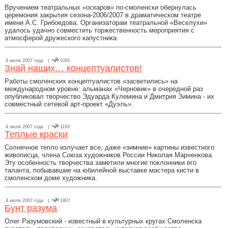
Вручением театральных «оскаров» по-смоленски обернулась
церемония закрытия сезона-2006/2007 в драматическом театре
имени А.С. Грибоедова. Организаторам театральной «Веселухи»
удалось удачно совместить торжественность мероприятия с
атмосферой дружеского капустника.
4 июля 2007 года |
1091
Знай наших… концептуалистов!
Работы смоленских концептуалистов «засветились» на
международном уровне: альманах «Черновик» в очередной раз
опубликовал творчество Эдуарда Кулемина и Дмитрия Зимина - их
совместный сетевой арт-проект «Дуэль».
4 июля 2007 года |
1193
Теплые краски
Солнечное тепло излучает все, даже «зимние» картины известного
живописца, члена Союза художников России Николая Марченкова.
Эту особенность творчества заметили многие поклонники его
таланта, побывавшие на юбилейной выставке мастера кисти в
смоленском доме художника.
4 июля 2007 года |
1807
Бунт разума
Олег Разумовский - известный в культурных кругах Смоленска