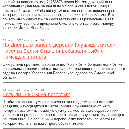
пенсий на общую сумму 21256873 рубля.На сегодняшний день
исполнены судебные решения по 97 процентам исков.Среди
читателей газеты «Рабочий путь» немало военных пенсионеров,
которые кровно заинтересованы в решении этой проблемы. Вот
почему мы обратились за соответствующими разъяснениями к
помощнику военного прокурора Смоленского гарнизона майору
юстиции Игорю Волобуеву.
29 августа 2007 года |
1493
На Днепре в районе деревни Глушицы жители
поселка Белая Станция добывали рыбу с
помощью тротила
Они успели произвести три взрыва. Могли бы и больше, если бы не
правильные соседи-рыбаки, вызвавшие госинспекторов оперативного
отдела надзора Управления Россельхознадзора по Смоленской
области.
29 августа 2007 года |
1264
Есть ли ГОСТы на погосты?
Чтобы похоронить умершего человека на одном из смоленских
кладбищ, находящихся в черте города или недалеко от него,
придется выложить немалую сумму за место. Зато родственники
усопшего вправе рассчитывать на относительную чистоту и порядок
на кладбище. На сельских и деревенских погостах, за место на
которых платить не надо, дело обстоит иначе.