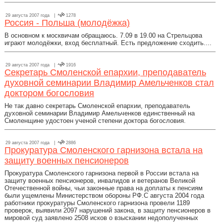
29 августа 2007 года |
1278
Россия - Польша (молодёжка)
В основном к москвичам обращаюсь. 7.09 в 19.00 на Стрельцова
играют молодёжки, вход бесплатный. Есть предложение сходить....
29 августа 2007 года |
1916
Секретарь Смоленской епархии, преподаватель
духовной семинарии Владимир Амельченков стал
доктором богословия
Не так давно секретарь Смоленской епархии, преподаватель
духовной семинарии Владимир Амельченков единственный на
Смоленщине удостоен ученой степени доктора богословия.
29 августа 2007 года |
2886
Прокуратура Смоленского гарнизона встала на
защиту военных пенсионеров
Прокуратура Смоленского гарнизона первой в России встала на
защиту военных пенсионеров, инвалидов и ветеранов Великой
Отечественной войны, чьи законные права на доплаты к пенсиям
были ущемлены Министерством обороны РФ.С августа 2004 года
работники прокуратуры Смоленского гарнизона провели 1189
проверок, выявили 2097 нарушений закона, в защиту пенсионеров в
мировой суд заявлено 2508 исков о взыскании недополученных