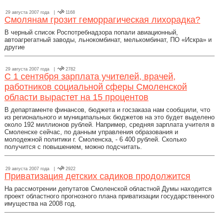
29 августа 2007 года |
1168
Смолянам грозит геморрагическая лихорадка?
В черный список Роспотребнадзора попали авиационный,
автоагрегатный заводы, льнокомбинат, мелькомбинат, ПО «Искра» и
другие
29 августа 2007 года |
2782
С 1 сентября зарплата учителей, врачей,
работников социальной сферы Смоленской
области вырастет на 15 процентов
В департаменте финансов, бюджета и госзаказа нам сообщили, что
из регионального и муниципальных бюджетов на это будет выделено
около 192 миллионов рублей. Например, средняя зарплата учителя в
Смоленске сейчас, по данным управления образования и
молодежной политики г. Смоленска, - 6 400 рублей. Сколько
получится с повышением, можно подсчитать.
29 августа 2007 года |
2922
Приватизация детских садиков продолжится
На рассмотрении депутатов Смоленской областной Думы находится
проект областного прогнозного плана приватизации государственного
имущества на 2008 год.