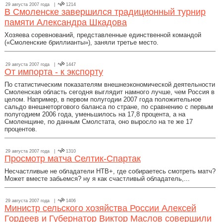
29 августа 2007 года |
1214
В Смоленске завершился традиционный турнир
памяти Александра Шкадова
Хозяева соревнований, представленные единственной командой
(«Смоленские бриллианты»), заняли третье место.
29 августа 2007 года |
1447
От импорта - к экспорту
По статистическим показателям внешнеэкономической деятельности
Смоленская область сегодня выглядит намного лучше, чем Россия в
целом. Например, в первом полугодии 2007 года положительное
сальдо внешнеторгового баланса по стране, по сравнению с первым
полугодием 2006 года, уменьшилось на 17,8 процента, а на
Смоленщине, по данным Смолстата, оно выросло на те же 17
процентов.
29 августа 2007 года |
1310
Просмотр матча Селтик-Спартак
Несчастливые не обладатели НТВ+, где собираетесь смотреть матч?
Может вместе забьемся? ну я как счастливый обладатель,...
29 августа 2007 года |
1406
Министр сельского хозяйства России Алексей
Гордеев и Губернатор Виктор Маслов совершили