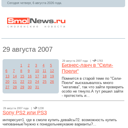
Сегодня четверг, 6 августа 2026 года.
29 августа 2007
29 августа 2007 года |
1763
Бизнес-ланч в "Сели-
1
2
3
4
5
Поели"
6
7
8
9
10
11
12
13
14
15
16
17
18
19
Помнится в старой теме по "Сели-
20
21
22
23
24
25
26
Поели" высказывалось много
"негатива", так что зайти проверить
27
28
29
30
31
особо не тянуло.А тут решил зайти
- протестить и...
29 августа 2007 года |
1238
Sony PS2 или PS3
интересует1. где в смоле купить девайсы?2. возможность купить
чипованные?нужно к понедельникукакие варианты?...