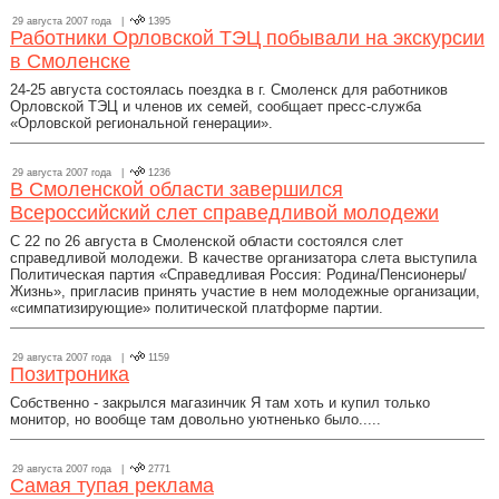
29 августа 2007 года |
1395
Работники Орловской ТЭЦ побывали на экскурсии
в Смоленске
24-25 августа состоялась поездка в г. Смоленск для работников
Орловской ТЭЦ и членов их семей, сообщает пресс-служба
«Орловской региональной генерации».
29 августа 2007 года |
1236
В Смоленской области завершился
Всероссийский слет справедливой молодежи
С 22 по 26 августа в Смоленской области состоялся слет
справедливой молодежи. В качестве организатора слета выступила
Политическая партия «Справедливая Россия: Родина/Пенсионеры/
Жизнь», пригласив принять участие в нем молодежные организации,
«симпатизирующие» политической платформе партии.
29 августа 2007 года |
1159
Позитроника
Собственно - закрылся магазинчик Я там хоть и купил только
монитор, но вообще там довольно уютненько было.....
29 августа 2007 года |
2771
Самая тупая реклама