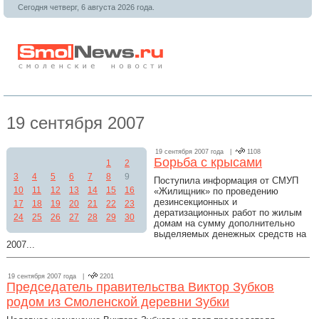
Сегодня четверг, 6 августа 2026 года.
19 сентября 2007
19 сентября 2007 года |
1108
Борьба с крысами
1
2
3
4
5
6
7
8
9
Поступила информация от СМУП
10
11
12
13
14
15
16
«Жилищник» по проведению
дезинсекционных и
17
18
19
20
21
22
23
дератизационных работ по жилым
24
25
26
27
28
29
30
домам на сумму дополнительно
выделяемых денежных средств на
2007...
19 сентября 2007 года |
2201
Председатель правительства Виктор Зубков
родом из Смоленской деревни Зубки