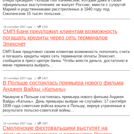
Вчера президент Польши Лех Качиньский, который даже в своих
официальных выступлениях не жалует Россию, вместе с супругой
Марией и родственниками расстрелянных в 1940 году под
Смоленском 15 тысяч польских...
19 сентября 2007 года |
1332
СМП Банк предложил клиентам возможность
погашать кредиты через сеть терминалов
Элекснет
СМП Банк предложил своим клиентам возможность пополнять счета
и погашать кредиты через сеть терминалов оплаты Элекснет,
сообщили в пресс-центре банка. Чтобы внести деньги, достаточно в
меню терминала выбрать...
19 сентября 2007 года |
1407
В Польше состоялась премьера нового фильма
Анджея Вайды «Катынь»
Накануне в Польше состоялась премьера нового фильма Анджея
Вайды «Катынь». День премьеры выбран не случайно: 17 сентября
1939 года советские войска вошли в Польшу, вернув утраченные в
результате польско-советской войны...
19 сентября 2007 года |
1087
Смоленские фехтовальщики выступят на