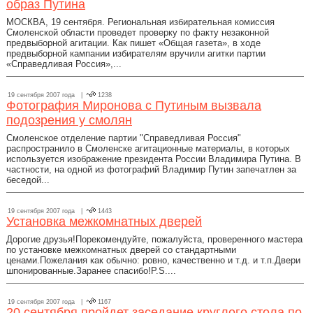
образ Путина
МОСКВА, 19 сентября. Региональная избирательная комиссия
Смоленской области проведет проверку по факту незаконной
предвыборной агитации. Как пишет «Общая газета», в ходе
предвыборной кампании избирателям вручили агитки партии
«Справедливая Россия»,...
19 сентября 2007 года |
1238
Фотография Миронова с Путиным вызвала
подозрения у смолян
Смоленское отделение партии "Справедливая Россия"
распространило в Смоленске агитационные материалы, в которых
используется изображение президента России Владимира Путина. В
частности, на одной из фотографий Владимир Путин запечатлен за
беседой...
19 сентября 2007 года |
1443
Установка межкомнатных дверей
Дорогие друзья!Порекомендуйте, пожалуйста, проверенного мастера
по установке межкомнатных дверей со стандартными
ценами.Пожелания как обычно: ровно, качественно и т.д. и т.п.Двери
шпонированные.Заранее спасибо!P.S....
19 сентября 2007 года |
1167
20 сентября пройдет заседание круглого стола по