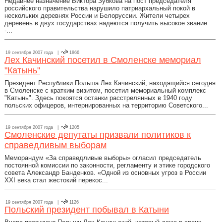
Недавнее назначение Виктора Зубкова на пост председателя
российского правительства нарушило патриархальный покой в
нескольких деревнях России и Белоруссии. Жители четырех
деревень в двух государствах надеются получить высокое звание
-...
19 сентября 2007 года |
1866
Лех Качинский посетил в Смоленске мемориал
"Катынь"
Президент Республики Польша Лех Качинский, находящийся сегодня
в Смоленске с кратким визитом, посетил мемориальный комплекс
"Катынь". Здесь покоятся останки расстрелянных в 1940 году
польских офицеров, интернированных на территорию Советского...
19 сентября 2007 года |
1205
Смоленские депутаты призвали политиков к
справедливым выборам
Меморандум «За справедливые выборы» огласил председатель
постоянной комиссии по законности, регламенту и этике городского
совета Александр Банденков. «Одной из основных угроз в России
XXI века стал жестокий перекос...
19 сентября 2007 года |
1126
Польский президент побывал в Катыни