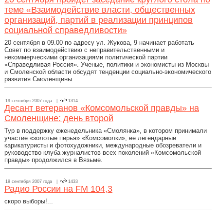
теме «Взаимодействие власти, общественных
организаций, партий в реализации принципов
социальной справедливости»
20 сентября в 09.00 по адресу ул. Жукова, 9 начинает работать
Совет по взаимодействию с неправительственными и
некоммерческими организациями политической партии
«Справедливая Россия». Ученые, политики и экономисты из Москвы
и Смоленской области обсудят тенденции социально-экономического
развития Смоленщины.
19 сентября 2007 года |
1314
Десант ветеранов «Комсомольской правды» на
Смоленщине: день второй
Тур в поддержку еженедельника «Смолянка», в котором принимали
участие «золотые перья» «Комсомолки», ее легендарные
карикатуристы и фотохудожники, международные обозреватели и
руководство клуба журналистов всех поколений «Комсомольской
правды» продолжился в Вязьме.
19 сентября 2007 года |
1433
Радио России на FM 104,3
скоро выборы!...