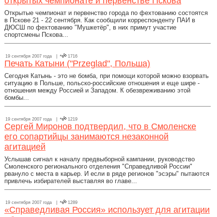
открытых чемпионате и первенстве Пскова
Открытые чемпионат и первенство города по фехтованию состоятся
в Пскове 21 - 22 сентября. Как сообщили корреспонденту ПАИ в
ДЮСШ по фехтованию "Мушкетёр", в них примут участие
спортсмены Пскова...
19 сентября 2007 года |
1716
Печать Катыни ("Przeglad", Польша)
Сегодня Катынь - это не бомба, при помощи которой можно взорвать
ситуацию в Польше, польско-российские отношения и еще шире -
отношения между Россией и Западом. К обезвреживанию этой
бомбы...
19 сентября 2007 года |
1219
Сергей Миронов подтвердил, что в Смоленске
его сопартийцы занимаются незаконной
агитацией
Услышав сигнал к началу предвыборной кампании, руководство
Смоленского регионального отделения "Справедливой России"
рвануло с места в карьер. И если в ряде регионов "эсэры" пытаются
привлечь избирателей выставляя во главе...
19 сентября 2007 года |
1289
«Справедливая Россия» использует для агитации