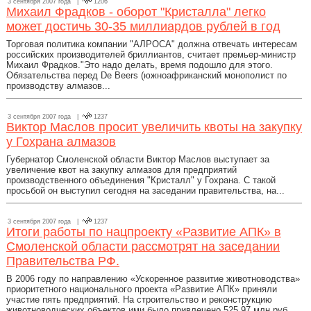
3 сентября 2007 года |
1206
Михаил Фрадков - оборот "Кристалла" легко
может достичь 30-35 миллиардов рублей в год
Торговая политика компании "АЛРОСА" должна отвечать интересам
российских производителей бриллиантов, считает премьер-министр
Михаил Фрадков."Это надо делать, время подошло для этого.
Обязательства перед De Beers (южноафриканский монополист по
производству алмазов...
3 сентября 2007 года |
1237
Виктор Маслов просит увеличить квоты на закупку
у Гохрана алмазов
Губернатор Смоленской области Виктор Маслов выступает за
увеличение квот на закупку алмазов для предприятий
производственного объединения "Кристалл" у Гохрана. С такой
просьбой он выступил сегодня на заседании правительства, на...
3 сентября 2007 года |
1237
Итоги работы по нацпроекту «Развитие АПК» в
Смоленской области рассмотрят на заседании
Правительства РФ.
В 2006 году по направлению «Ускоренное развитие животноводства»
приоритетного национального проекта «Развитие АПК» приняли
участие пять предприятий. На строительство и реконструкцию
животноводческих объектов ими было привлечено 525,97 млн руб....