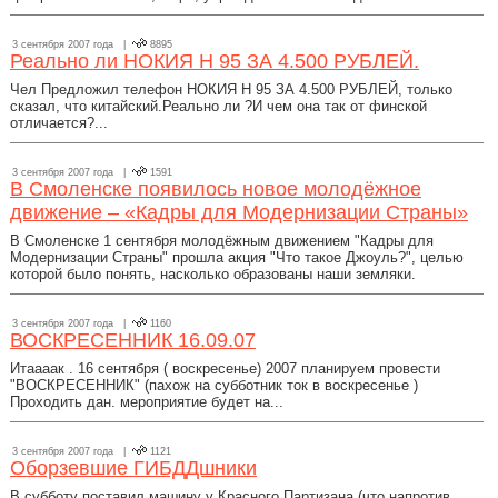
3 сентября 2007 года |
8895
Реально ли НОКИЯ Н 95 ЗА 4.500 РУБЛЕЙ.
Чел Предложил телефон НОКИЯ Н 95 ЗА 4.500 РУБЛЕЙ, только
сказал, что китайский.Реально ли ?И чем она так от финской
отличается?...
3 сентября 2007 года |
1591
В Смоленске появилось новое молодёжное
движение – «Кадры для Модернизации Страны»
В Смоленске 1 сентября молодёжным движением "Кадры для
Модернизации Страны" прошла акция "Что такое Джоуль?", целью
которой было понять, насколько образованы наши земляки.
3 сентября 2007 года |
1160
ВОСКРЕСЕННИК 16.09.07
Итаааак . 16 сентября ( воскресенье) 2007 планируем провести
"ВОСКРЕСЕННИК" (пахож на субботник ток в воскресенье )
Проходить дан. мероприятие будет на...
3 сентября 2007 года |
1121
Оборзевшие ГИБДДшники
В субботу поставил машину у Красного Партизана (что напротив