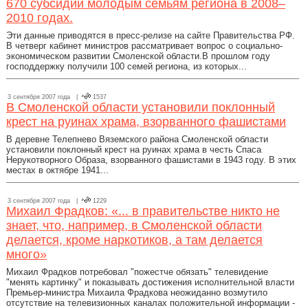
670 субсидий молодым семьям региона в 2008–
2010 годах.
Эти данные приводятся в пресс-релизе на сайте Правительства РФ.
В четверг кабинет министров рассматривает вопрос о социально-
экономическом развитии Смоленской области.В прошлом году
господдержку получили 100 семей региона, из которых...
3 сентября 2007 года |
1537
В Смоленской области установили поклонный
крест на руинах храма, взорванного фашистами
В деревне Телепнево Вяземского района Смоленской области
установили поклонный крест на руинах храма в честь Спаса
Нерукотворного Образа, взорванного фашистами в 1943 году. В этих
местах в октябре 1941...
3 сентября 2007 года |
1229
Михаил Фрадков: «... в правительстве никто не
знает, что, например, в Смоленской области
делается, кроме наркотиков, а там делается
много»
Михаил Фрадков потребовал "пожестче обязать" телевидение
"менять картинку" и показывать достижения исполнительной власти
Премьер-министра Михаила Фрадкова неожиданно возмутило
отсутствие на телевизионных каналах положительной информации -