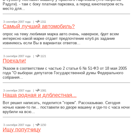
Радуги). - там с боку платная парковка, а перед кинотеатром есть
место для...
3 сентября 2007 года |
1311
Самый лучший автомобиль?
опрос на тему любимая марка авто.очень, наверное, бдет всем
интересно какой марке отдает предпочтение клуб.ps задание
извиняюсь если Вы в вариантах ответов...
3 сентября 2007 года |
1121
Поехали!
Указом в соответствии с частью 2 статьи 6 № 51-ФЗ от 18 мая 2005
года "О выборах депутатов Государственной думы Федерального
собрания...
3 сентября 2007 года |
1081
Наша родная и длблестная...
Вот решил написать, поделится "горем". Рассказываю. Сегодня
ночью какие-то пи... поставили во дворе машину и где-то с часа ночи
врубили на всю...
3 сентября 2007 года |
1150
Ищу попутчицу