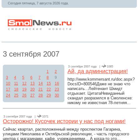
Сегодня пятница, 7 августа 2026 года.
3 сентября 2007
3 сентября 2007 года |
1085
Ай, да администрация!
1
2
3
4
5
6
7
8
9
http://www.kommersant.ru/doc.aspx?
10
11
12
13
14
15
16
DocsID=800546Даже не знаю что
написать...Лейтенант Шмидт
17
18
19
20
21
22
23
отдыхает. ЦитатаНевиданный
24
25
26
27
28
29
30
скандал разразился в Смоленске:
никому не известная 78-летняя...
3 сентября 2007 года |
1071
Осторожно! Кусочек истории у нас под ногами!
Сейчас квартал, расположенный между проспектом Гагарина,
улицами Николаева и Октябрьской революции, - часть городского
центра с магазинами, кафе, учреждениями... А когда-то это...