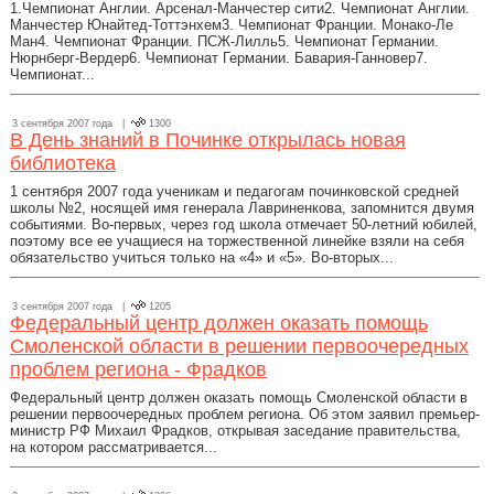
1.Чемпионат Англии. Арсенал-Манчестер сити2. Чемпионат Англии.
Манчестер Юнайтед-Тоттэнхем3. Чемпионат Франции. Монако-Ле
Ман4. Чемпионат Франции. ПСЖ-Лилль5. Чемпионат Германии.
Нюрнберг-Вердер6. Чемпионат Германии. Бавария-Ганновер7.
Чемпионат...
3 сентября 2007 года |
1300
В День знаний в Починке открылась новая
библиотека
1 сентября 2007 года ученикам и педагогам починковской средней
школы №2, носящей имя генерала Лавриненкова, запомнится двумя
событиями. Во-первых, через год школа отмечает 50-летний юбилей,
поэтому все ее учащиеся на торжественной линейке взяли на себя
обязательство учиться только на «4» и «5». Во-вторых...
3 сентября 2007 года |
1205
Федеральный центр должен оказать помощь
Смоленской области в решении первоочередных
проблем региона - Фрадков
Федеральный центр должен оказать помощь Смоленской области в
решении первоочередных проблем региона. Об этом заявил премьер-
министр РФ Михаил Фрадков, открывая заседание правительства,
на котором рассматривается...