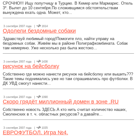
СРОЧНО!!! Ищу попутчицу в Турцию. В Кемер или Мармарис. Отель
3*. Вылет до 10 сентября.По сложивщимся обстоятельствам
вынуждена ехать одна. Может, кто...
3 сентября 2007 года |
1614
Одолели бездомные собаки
Здравствуй любимый город!Помогите плз, найти управу на
бездомных собак. Живём мы в районе Полиграфкомбината. Собак
там немеряно. Уже несколько раз была жестоко...
3 сентября 2007 года |
1436
рисунок на бейсболку
Собственно где можно нанести рисунок на бейсболку или вышить???
Такие темы поднимались уже но там спрашивались про футболки. В
ДК УВД смогут нанести...
3 сентября 2007 года |
1090
Скоро грядёт миллионный домен в зоне .RU
Собственно новость ЗДЕСЬ.А кто нить считал количество наших,
Смоленских в т. ч. областных ресурсов? а давайте...
3 сентября 2007 года |
1035
ЕВРОФУТБОЛ. Игра №4.