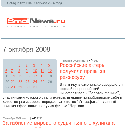
Сегодня пятница, 7 августа 2026 года.
7 октября 2008
7 октября 2008 года |
962
Российские актеры
1
2
3
4
5
получили призы за
6
7
8
9
10
11
12
13
14
15
16
17
18
19
режиссуру
20
21
22
23
24
25
26
В пятницу в Смоленске завершился
27
28
29
30
31
первый всероссийский
кинофестиваль "Золотой феникс",
участниками которого стали актеры, впервые попробовавшие себя в
качестве режиссеров, передает агентство "Интерфакс". Главный
приз кинофестиваля получил фильм "Чертово...
7 октября 2008 года |
1139
За избиение мирового судьи пьяного хулигана