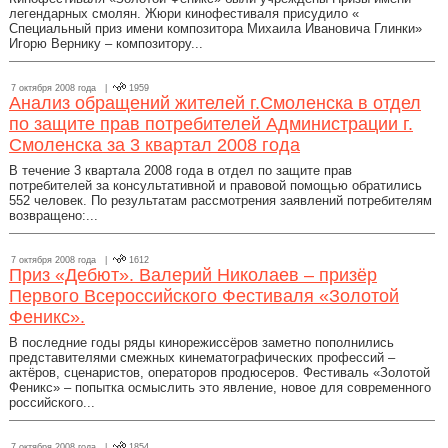
легендарных смолян. Жюри кинофестиваля присудило «
Специальный приз имени композитора Михаила Ивановича Глинки»
Игорю Вернику – композитору...
7 октября 2008 года |
1959
Анализ обращений жителей г.Смоленска в отдел
по защите прав потребителей Администрации г.
Смоленска за 3 квартал 2008 года
В течение 3 квартала 2008 года в отдел по защите прав
потребителей за консультативной и правовой помощью обратились
552 человек. По результатам рассмотрения заявлений потребителям
возвращено:...
7 октября 2008 года |
1612
Приз «Дебют». Валерий Николаев – призёр
Первого Всероссийского Фестиваля «Золотой
Феникс».
В последние годы ряды кинорежиссёров заметно пополнились
представителями смежных кинематографических профессий –
актёров, сценаристов, операторов продюсеров. Фестиваль «Золотой
Феникс» – попытка осмыслить это явление, новое для современного
российского...
7 октября 2008 года |
1854