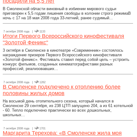
посадили на 5,5 лет
В Смоленской области виновный в избиении мирового судьи
приговорен к 5,5 годам лишения свободы в колонии строго режимаВ
ночь с 17 на 18 мая 2008 года 33-летний, ранее судимый...
7 октября 2008 года |
1133
Итоги Первого Всероссийского кинофестиваля
"Золотой Феникс"
3 октября в Смоленске в кинотеатре «Современник» состоялось
награждение призеров Первого Всероссийского кинофестиваля
«Золотой феникс». Фестиваль ставил перед собой цель – устроить
конкурс фильмов, созданных кинематографистами разных
профессий, реализовавших...
7 октября 2008 года |
1262
В Смоленске подключено к отоплению более
половины жилых домов
На восьмой день отопительного сезона, который начался в
Смоленске 29 сентября, из 238 ЦТП запущено 204, а из 61 котельной
- 60. Тепло подключено практически во всех дошкольных,
школьных...
7 октября 2008 года |
1701
Маргарита Терехова: «В Смоленске жила моя