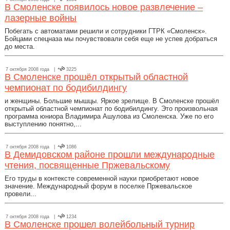
В Смоленске появилось новое развлечение –
лазерные войны
Побегать с автоматами решили и сотрудники ГТРК «Смоленск».
Бойцами спецназа мы почувствовали себя еще не успев добраться
до места.
7 октября 2008 года |
3225
В Смоленске прошёл открытый областной
чемпионат по бодибилдингу
и женщины. Большие мышцы. Яркое зрелище. В Смоленске прошёл
открытый областной чемпионат по бодибилдингу. Это произвольная
программа юниора Владимира Ашулова из Смоленска. Уже по его
выступлению понятно,...
7 октября 2008 года |
1086
В Демидовском районе прошли международные
чтения, посвященные Пржевальскому
Его труды в контексте современной науки приобретают новое
значение. Международный форум в поселке Пржевальское
провели...
7 октября 2008 года |
1234
В Смоленске прошел волейбольный турнир