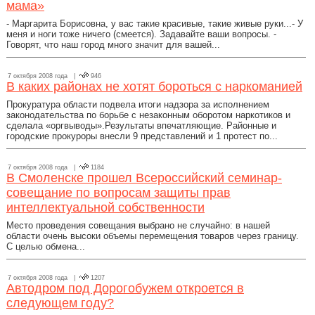
мама»
- Маргарита Борисовна, у вас такие красивые, такие живые руки...- У
меня и ноги тоже ничего (смеется). Задавайте ваши вопросы. -
Говорят, что наш город много значит для вашей...
7 октября 2008 года |
946
В каких районах не хотят бороться с наркоманией
Прокуратура области подвела итоги надзора за исполнением
законодательства по борьбе с незаконным оборотом наркотиков и
сделала «оргвыводы».Результаты впечатляющие. Районные и
городские прокуроры внесли 9 представлений и 1 протест по...
7 октября 2008 года |
1184
В Смоленске прошел Всероссийский семинар-
совещание по вопросам защиты прав
интеллектуальной собственности
Место проведения совещания выбрано не случайно: в нашей
области очень высоки объемы перемещения товаров через границу.
С целью обмена...
7 октября 2008 года |
1207
Автодром под Дорогобужем откроется в
следующем году?