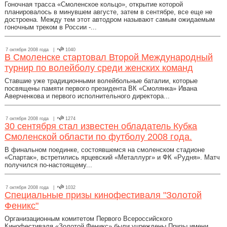
Гоночная трасса «Смоленское кольцо», открытие которой
планировалось в минувшем августе, затем в сентябре, все еще не
достроена. Между тем этот автодром называют самым ожидаемым
гоночным треком в России -...
7 октября 2008 года |
1040
В Смоленске стартовал Второй Международный
турнир по волейболу среди женских команд
Ставшие уже традиционными волейбольные баталии, которые
посвящены памяти первого президента ВК «Смолянка» Ивана
Аверченкова и первого исполнительного директора...
7 октября 2008 года |
1274
30 сентября стал известен обладатель Кубка
Смоленской области по футболу 2008 года.
В финальном поединке, состоявшемся на смоленском стадионе
«Спартак», встретились ярцевский «Металлург» и ФК «Рудня». Матч
получился по-настоящему...
7 октября 2008 года |
1032
Специальные призы кинофестиваля "Золотой
Феникс"
Организационным комитетом Первого Всероссийского
Кинофестиваля «Золотой Феникс» были учреждены Призы имени