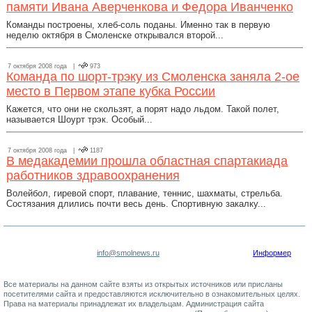
памяти Ивана Аверченкова и Федора Иванченко
Команды построены, хлеб-соль поданы. Именно так в первую
неделю октября в Смоленске открывался второй...
7 октября 2008 года |
973
Команда по шорт-трэку из Смоленска заняла 2-ое
место в Первом этапе кубка России
Кажется, что они не скользят, а порят надо льдом. Такой полет,
называется Шоурт трэк. Особый...
7 октября 2008 года |
1187
В медакадемии прошла областная спартакиада
работников здравоохранения
Волейбол, гиревой спорт, плавание, теннис, шахматы, стрельба.
Состязания длились почти весь день. Спортивную закалку...
info@smolnews.ru
Информер
Все материалы на данном сайте взяты из открытых источников или присланы
посетителями сайта и предоставляются исключительно в ознакомительных целях.
Права на материалы принадлежат их владельцам. Администрация сайта