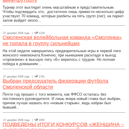
мини-футболу
Турнир этот выглядит очень масштабным и представительным.
Чтобы подтвердить это, достаточно лишь привести несколько цифр:
участвует 70 команд, которые разбиты на пять групп (лиг); на паркет
залов выйдет около...
27 декабря 2008 года |
1229
Смоленская волейбольная команда «Смолянка»
не попала в группу сильнейших
На этой неделе завершились предварительные игры в первой лиге
женского чемпионата.Конечно, при нынешнем раскладе в выход
«горожанок» в высшую лигу «Б» верилось с трудом. Но полная
победа в домашнем...
27 декабря 2008 года |
1761
Выбран председатель федерации футбола
Смоленской области
Почти год прошел с того момента, как ФФСО осталась без
постоянного руководителя. И лишь вчера новый глава был выбран,
причем лучше назвать его «новым старым», ведь избран был
бывший...
27 декабря 2008 года |
1950
ПОДВЕДЕНЫ ИТОГИ КОНКУРСОВ «ЖЕНЩИНА –