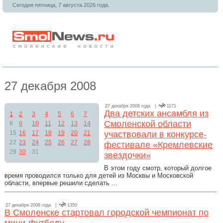
Сегодня пятница, 7 августа 2026 года.
27 декабря 2008
27 декабря 2008 года |
1171
Два детских ансамбля из
1
2
3
4
5
6
7
Смоленской области
8
9
10
11
12
13
14
15
16
17
18
19
20
21
участвовали в конкурсе-
22
23
24
25
26
27
28
фестивале «Кремлевские
29
30
31
звездочки»
В этом году смотр, который долгое
время проводился только для детей из Москвы и Московской
области, впервые решили сделать ...
27 декабря 2008 года |
1350
В Смоленске стартовал городской чемпионат по