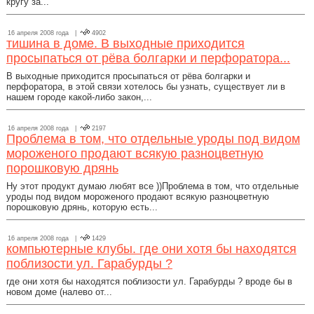
кругу за...
16 апреля 2008 года |
4902
тишина в доме. В выходные приходится
просыпаться от рёва болгарки и перфоратора...
В выходные приходится просыпаться от рёва болгарки и
перфоратора, в этой связи хотелось бы узнать, существует ли в
нашем городе какой-либо закон,...
16 апреля 2008 года |
2197
Проблема в том, что отдельные уроды под видом
мороженого продают всякую разноцветную
порошковую дрянь
Ну этот продукт думаю любят все ))Проблема в том, что отдельные
уроды под видом мороженого продают всякую разноцветную
порошковую дрянь, которую есть...
16 апреля 2008 года |
1429
компьютерные клубы. где они хотя бы находятся
поблизости ул. Гарабурды ?
где они хотя бы находятся поблизости ул. Гарабурды ? вроде бы в
новом доме (налево от...