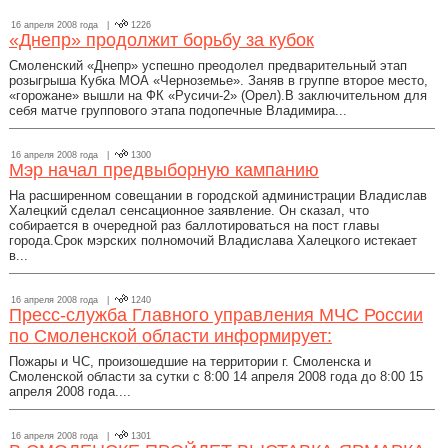
16 апреля 2008 года |
1226
«Днепр» продолжит борьбу за кубок
Смоленский «Днепр» успешно преодолел предварительный этап
розыгрыша Кубка МОА «Черноземье». Заняв в группе второе место,
«горожане» вышли на ФК «Русичи-2» (Орел).В заключительном для
себя матче группового этапа подопечные Владимира...
16 апреля 2008 года |
1300
Мэр начал предвыборную кампанию
На расширенном совещании в городской администрации Владислав
Халецкий сделал сенсационное заявление. Он сказал, что
собирается в очередной раз баллотироваться на пост главы
города.Срок мэрских полномочий Владислава Халецкого истекает
в...
16 апреля 2008 года |
1240
Пресс-служба Главного управления МЧС России
по Смоленской области информирует:
Пожары и ЧС, произошедшие на территории г. Смоленска и
Смоленской области за сутки с 8:00 14 апреля 2008 года до 8:00 15
апреля 2008 года....
16 апреля 2008 года |
1301