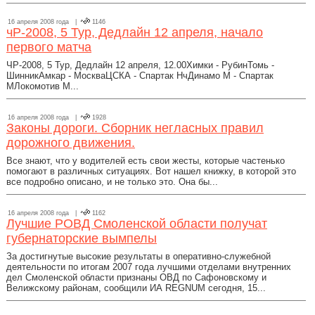
16 апреля 2008 года |
1146
чР-2008, 5 Тур, Дедлайн 12 апреля, начало
первого матча
ЧР-2008, 5 Тур, Дедлайн 12 апреля, 12.00Химки - РубинТомь -
ШинникАмкар - МоскваЦСКА - Спартак НчДинамо М - Спартак
МЛокомотив М...
16 апреля 2008 года |
1928
Законы дороги. Сборник негласных правил
дорожного движения.
Все знают, что у водителей есть свои жесты, которые частенько
помогают в различных ситуациях. Вот нашел книжку, в которой это
все подробно описано, и не только это. Она бы...
16 апреля 2008 года |
1162
Лучшие РОВД Смоленской области получат
губернаторские вымпелы
За достигнутые высокие результаты в оперативно-служебной
деятельности по итогам 2007 года лучшими отделами внутренних
дел Смоленской области признаны ОВД по Сафоновскому и
Велижскому районам, сообщили ИА REGNUM сегодня, 15...