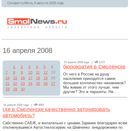
Сегодня суббота, 8 августа 2026 года.
16 апреля 2008
16 апреля 2008 года |
1233
бюрократия в Смоленске
1
2
3
4
5
6
7
8
9
10
11
12
13
От чего в России на душу
14
15
16
17
18
19
20
населения приходится самое
большое колличество чиновников?
21
22
23
24
25
26
27
Мы живем от этого лучше, чем
28
29
30
другие? Это ж паразиты. На...
16 апреля 2008 года |
4665
где в Смоленске качественно затонировать
автомобиль?
Сабственно САБЖ, и желательно с ценами.Заранее благодарен всем
откликнувшимся Автостеклосервис на Шевченко. внедорожники по