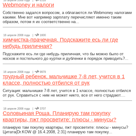
16 апреля 2008 года |
6518
Webmoney и налоги
Собственно задался вопросом, а облагаются ли Webmoney налогами
какими. Мне вот например зарплату перечисляют именно таким
образом, потом я их соответственно на...
16 апреля 2008 года |
1600
химчистка-прачечная. Подскажите есь ли где
нибудь приличная?
Подскажите есь ли где нибудь приличная, что бы можно было от
носков и постельного до куртки и дубленки в порядок приводить?...
16 апреля 2008 года |
9979
трудный ребенок. мальчишке 7-8 лет, учится в 1
классе, полностью отбился от рук
Ситуация: мальчишке 7-8 лет, учится в 1 классе, полностью отбился
от рук. Справиться с ним не может никто, все от него страдают....
16 апреля 2008 года |
3707
Соловьиная Роща. Планирую там покупку
квартиры, пжт просветите: плюсы - минусы?
планирую там покупку квартиры, пжт просветите: плюсы - минусы?
Цитата(Dr.KOW @ 16.4.2008, 2:31) планирую там покупку...