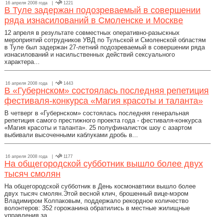
16 апреля 2008 года |
1221
В Туле задержан подозреваемый в совершении
ряда изнасилований в Смоленске и Москве
12 апреля в результате совместных оперативно-разыскных
мероприятий сотрудников УВД по Тульской и Смоленской областям
в Туле был задержан 27-летний подозреваемый в совершении ряда
изнасилований и насильственных действий сексуального
характера...
16 апреля 2008 года |
1443
В «Губернском» состоялась последняя репетиция
фестиваля-конкурса «Магия красоты и таланта»
В четверг в «Губернском» состоялась последняя генеральная
репетиция самого престижного проекта года - фестиваля-конкурса
«Магия красоты и таланта». 25 полуфиналисток шоу с азартом
выбивали высоченными каблуками дробь в...
16 апреля 2008 года |
1177
На общегородской субботник вышло более двух
тысяч смолян
На общегородской субботник в День космонавтики вышло более
двух тысяч смолян.Этой весной клич, брошенный вице-мэром
Владимиром Колпаковым, поддержало рекордное количество
волонтеров: 352 горожанина обратились в местные жилищные
управления за...