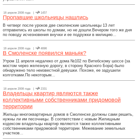
16 апреля 2008 года |
1457
Пропавшие школьницы нашлись
В четверг после уроков две смоленские школьницы 13 лет
отправились из школы по домам, но не дошли.Вечером того же дня
по поводу исчезновения внучки и ее подружки в милицию...
16 апреля 2008 года |
4696
В Смоленске появился маньяк?
Утром 11 апреля недалеко от дома №102 по Витебскому шоссе (за
мостом через железную дорогу, в сторону Красного Бора) было
обнаружено тело неизвестной девушки. Похоже, ее задушили
колготками.По некоторым...
16 апреля 2008 года |
2331
Владельцы квартир являются также
коллективными собственниками придомовой
территории
Жильцы многоквартирных домов в Смоленске должны сами решить,
нужны ли им песочницы. В соответствии с новым Жилищным
кодексом владельцы квартир являются также коллективными
собственниками придомовой территории. Межевание земельных
участков...