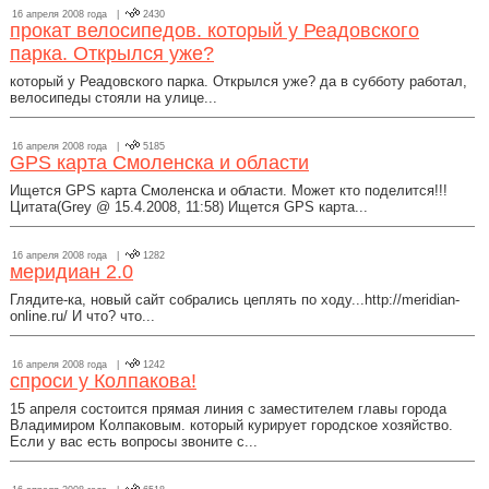
16 апреля 2008 года |
2430
прокат велосипедов. который у Реадовского
парка. Открылся уже?
который у Реадовского парка. Открылся уже? да в субботу работал,
велосипеды стояли на улице...
16 апреля 2008 года |
5185
GPS карта Смоленска и области
Ищется GPS карта Смоленска и области. Может кто поделится!!!
Цитата(Grey @ 15.4.2008, 11:58) Ищется GPS карта...
16 апреля 2008 года |
1282
меридиан 2.0
Глядите-ка, новый сайт собрались цеплять по ходу...http://meridian-
online.ru/ И что? что...
16 апреля 2008 года |
1242
спроси у Колпакова!
15 апреля состоится прямая линия с заместителем главы города
Владимиром Колпаковым. который курирует городское хозяйство.
Если у вас есть вопросы звоните с...