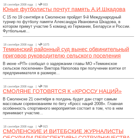
16 сентября 2008 года |
933
Юные футболисты почтут память А.И.Шкадова
С 15 по 19 сентября в Смоленске пройдет 9-й Международный
турнир по футболу памяти Александра Ивановича Шкадова, в
котором примут участие 5 команд из Германии, Беларуси и России.
Футбольные...
16 сентября 2008 года |
1075
Темкинский районный суд вынес обвинительный
приговор руководителю сельского поселения
В июне «РП» сообщал о задержании главы МО «Темкинское
сельское поселение» Виктора Наполова при получении взятки от
предпринимателя в размере...
16 сентября 2008 года |
799
СМОЛЯНЕ ГОТОВЯТСЯ К «КРОССУ НАЦИЙ»
В Смоленске 21 сентября в полдень будет дан старт самым
массовым соревнованиям по бегу «Кросс наций 2008». Главная
особенность спортивного мероприятия состоит в том, что в нем
принимают участие...
16 сентября 2008 года |
915
СМОЛЕНСКИЕ И ВИТЕБСКИЕ ЖУРНАЛИСТЫ
ОБСУДИЛИ ПЕРСПЕКТИВЫ СОТРУДНИЧЕСТВА