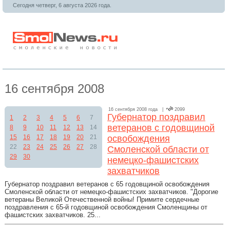
Сегодня четверг, 6 августа 2026 года.
16 сентября 2008
16 сентября 2008 года |
2099
Губернатор поздравил
1
2
3
4
5
6
7
ветеранов с годовщиной
8
9
10
11
12
13
14
15
16
17
18
19
20
21
освобождения
22
23
24
25
26
27
28
Смоленской области от
29
30
немецко-фашистских
захватчиков
Губернатор поздравил ветеранов с 65 годовщиной освобождения
Смоленской области от немецко-фашистских захватчиков. "Дорогие
ветераны Великой Отечественной войны! Примите сердечные
поздравления с 65-й годовщиной освобождения Смоленщины от
фашистских захватчиков. 25...