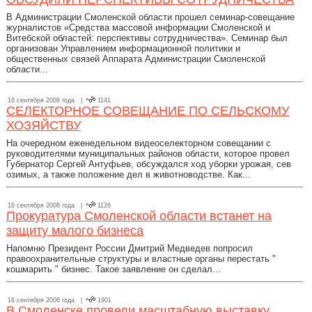
В Администрации Смоленской области прошел семинар-совещание
журналистов «Средства массовой информации Смоленской и
Витебской областей: перспективы сотрудничества». Семинар был
организован Управлением информационной политики и
общественных связей Аппарата Администрации Смоленской
области...
16 сентября 2008 года |
1141
СЕЛЕКТОРНОЕ СОВЕЩАНИЕ ПО СЕЛЬСКОМУ
ХОЗЯЙСТВУ
На очередном еженедельном видеоселекторном совещании с
руководителями муниципальных районов области, которое провел
Губернатор Сергей Антуфьев, обсуждался ход уборки урожая, сев
озимых, а также положение дел в животноводстве. Как...
16 сентября 2008 года |
1126
Прокуратура Смоленской области встанет на
защиту малого бизнеса
Напомню Президент России Дмитрий Медведев попросил
правоохранительные структуры и властные органы перестать "
кошмарить " бизнес. Такое заявление он сделал...
16 сентября 2008 года |
1901
В Смоленске провели масштабную выставку