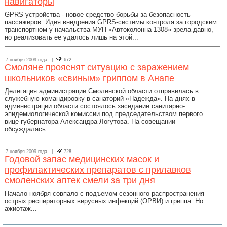
навигаторы
GPRS-устройства - новое средство борьбы за безопасность
пассажиров. Идея внедрения GPRS-системы контроля за городским
транспортном у начальства МУП «Автоколонна 1308» зрела давно,
но реализовать ее удалось лишь на этой...
7 ноября 2009 года |
672
Смоляне прояснят ситуацию с заражением
школьников «свиным» гриппом в Анапе
Делегация администрации Смоленской области отправилась в
служебную командировку в санаторий «Надежда». На днях в
администрации области состоялось заседание санитарно-
эпидемиологической комиссии под председательством первого
вице-губернатора Александра Логутова. На совещании
обсуждалась...
7 ноября 2009 года |
728
Годовой запас медицинских масок и
профилактических препаратов с прилавков
смоленских аптек смели за три дня
Начало ноября совпало с подъемом сезонного распространения
острых респираторных вирусных инфекций (ОРВИ) и гриппа. Но
ажиотаж...