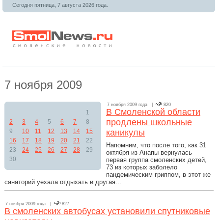
Сегодня пятница, 7 августа 2026 года.
7 ноября 2009
7 ноября 2009 года |
820
В Смоленской области
1
продлены школьные
2
3
4
5
6
7
8
9
10
11
12
13
14
15
каникулы
16
17
18
19
20
21
22
Напомним, что после того, как 31
23
24
25
26
27
28
29
октября из Анапы вернулась
30
первая группа смоленских детей,
73 из которых заболело
пандемическим гриппом, в этот же
санаторий уехала отдыхать и другая...
7 ноября 2009 года |
827
В cмоленских автобусах установили спутниковые