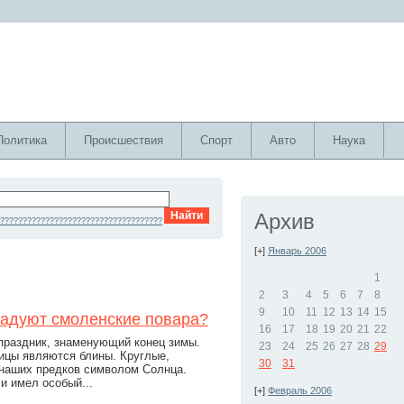
Политика
Происшествия
Спорт
Авто
Наука
Архив
????????????????????????????????????
[+]
Январь 2006
1
2
3
4
5
6
7
8
9
10
11
12
13
14
15
радуют смоленские повара?
16
17
18
19
20
21
22
раздник, знаменующий конец зимы.
23
24
25
26
27
28
29
цы являются блины. Круглые,
30
31
 наших предков символом Солнца.
и имел особый...
[+]
Февраль 2006