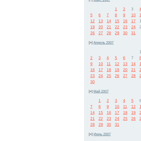
1
2
3
5
6
7
8
9
10
12
13
14
15
16
17
19
20
21
22
23
24
26
27
28
29
30
31
[+]
Апрель 2007
2
3
4
5
6
7
9
10
11
12
13
14
16
17
18
19
20
21
23
24
25
26
27
28
30
[+]
Май 2007
1
2
3
4
5
7
8
9
10
11
12
14
15
16
17
18
19
21
22
23
24
25
26
28
29
30
31
[+]
Июнь 2007