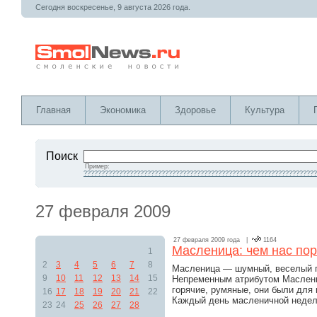
Сегодня воскресенье, 9 августа 2026 года.
Главная
Экономика
Здоровье
Культура
Поиск
Пример:
??????????????????????????????????????????????????????????????????
27 февраля 2009
27 февраля 2009 года |
1164
Масленица: чем нас по
1
2
3
4
5
6
7
8
Масленица — шумный, веселый п
9
10
11
12
13
14
15
Непременным атрибутом Маслени
горячие, румяные, они были для
16
17
18
19
20
21
22
Каждый день масленичной недел
23
24
25
26
27
28