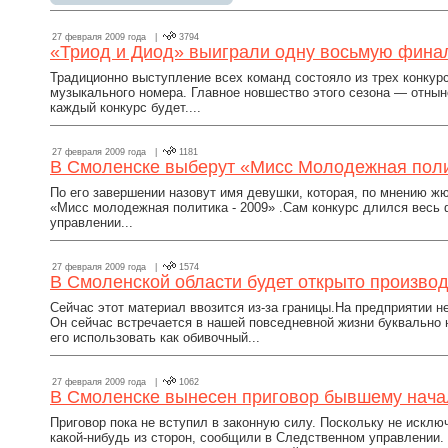
27 февраля 2009 года |
3794
«Триод и Диод» выиграли одну восьмую фина
Традиционно выступление всех команд состояло из трех конкур
музыкального номера. Главное новшество этого сезона — отныне
каждый конкурс будет....
27 февраля 2009 года |
1181
В Смоленске выберут «Мисс Молодежная поли
По его завершении назовут имя девушки, которая, по мнению жю
«Мисс молодежная политика - 2009» .Сам конкурс длился весь 
управлении...
27 февраля 2009 года |
1574
В Смоленской области будет открыто произво
Сейчас этот материал ввозится из-за границы.На предприятии н
Он сейчас встречается в нашей повседневной жизни буквально
его использовать как обивочный...
27 февраля 2009 года |
1062
В Смоленске вынесен приговор бывшему нач
Приговор пока не вступил в законную силу. Поскольку не исклю
какой-нибудь из сторон, сообщили в Следственном управлении.