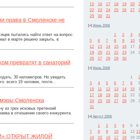
15
16
17
18
19
20
22
23
24
25
26
27
29
30
31
и права в Смоленске не
[+]
Июнь 2006
цев пытались найти ответ на вопрос:
1
2
3
иал в марте решено закрыть, в
5
6
7
8
9
10
12
13
14
15
16
17
19
20
21
22
23
24
26
27
28
29
30
ом превратят в санаторий
[+]
Июль 2006
подать, 30 километров. Но увидеть
1
: всего 19 человек, почти...
3
4
5
6
7
8
10
11
12
13
14
15
17
18
19
20
21
22
 мэры Смоленска
24
25
26
27
28
29
31
у из трех исковых претензий
ваева в отношении своего конкурента
[+]
Август 2006
1
2
3
4
5
6
7
8
9
10
11
12
1
И» ОТКРЫТ ЖИЛОЙ
14
15
16
17
18
19
2