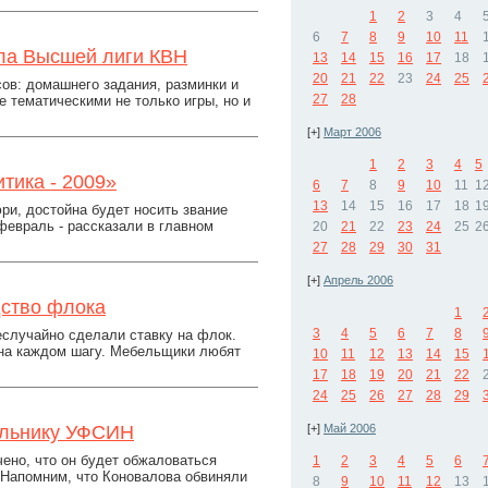
1
2
3
4
6
7
8
9
10
11
ла Высшей лиги КВН
13
14
15
16
17
18
20
21
22
23
24
25
сов: домашнего задания, разминки и
27
28
 тематическими не только игры, но и
[+]
Март 2006
1
2
3
4
5
тика - 2009»
6
7
8
9
10
11
1
13
14
15
16
17
18
1
ри, достойна будет носить звание
февраль - рассказали в главном
20
21
22
23
24
25
2
27
28
29
30
31
[+]
Апрель 2006
дство флока
1
3
4
5
6
7
8
еслучайно сделали ставку на флок.
 на каждом шагу. Мебельщики любят
10
11
12
13
14
15
17
18
19
20
21
22
24
25
26
27
28
29
альнику УФСИН
[+]
Май 2006
чено, что он будет обжаловаться
1
2
3
4
5
6
 Напомним, что Коновалова обвиняли
8
9
10
11
12
13