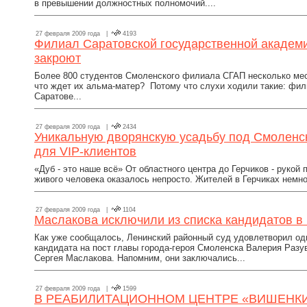
в превышении должностных полномочий....
27 февраля 2009 года |
4193
Филиал Саратовской государственной академи
закроют
Более 800 студентов Смоленского филиала СГАП несколько меся
что ждет их альма-матер? Потому что слухи ходили такие: фил
Саратове...
27 февраля 2009 года |
2434
Уникальную дворянскую усадьбу под Смоленск
для VIP-клиентов
«Дуб - это наше всё» От областного центра до Герчиков - рукой 
живого человека оказалось непросто. Жителей в Герчиках немного
27 февраля 2009 года |
1104
Маслакова исключили из списка кандидатов в
Как уже сообщалось, Ленинский районный суд удовлетворил одн
кандидата на пост главы города-героя Смоленска Валерия Разу
Сергея Маслакова. Напомним, они заключались...
27 февраля 2009 года |
1599
В РЕАБИЛИТАЦИОННОМ ЦЕНТРЕ «ВИШЕНК