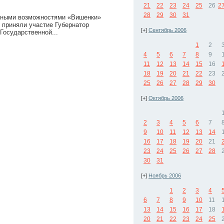
21
22
23
24
25
26
2
28
29
30
31
енными возможностями «Вишенки»
 приняли участие Губернатор
[+]
Сентябрь 2006
Государственной...
1
2
4
5
6
7
8
9
11
12
13
14
15
16
18
19
20
21
22
23
25
26
27
28
29
30
[+]
Октябрь 2006
2
3
4
5
6
7
9
10
11
12
13
14
16
17
18
19
20
21
23
24
25
26
27
28
30
31
[+]
Ноябрь 2006
1
2
3
4
6
7
8
9
10
11
13
14
15
16
17
18
20
21
22
23
24
25