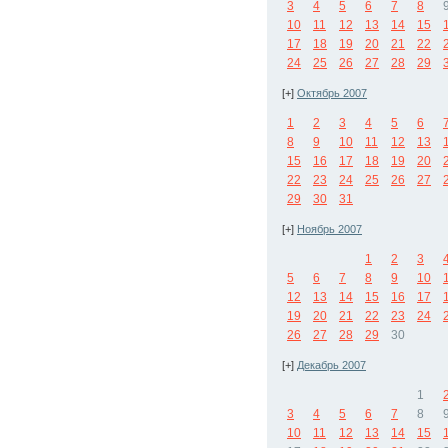
3
4
5
6
7
8
10
11
12
13
14
15
17
18
19
20
21
22
24
25
26
27
28
29
[+]
Октябрь 2007
1
2
3
4
5
6
8
9
10
11
12
13
15
16
17
18
19
20
22
23
24
25
26
27
29
30
31
[+]
Ноябрь 2007
1
2
3
5
6
7
8
9
10
12
13
14
15
16
17
19
20
21
22
23
24
26
27
28
29
30
[+]
Декабрь 2007
1
3
4
5
6
7
8
10
11
12
13
14
15