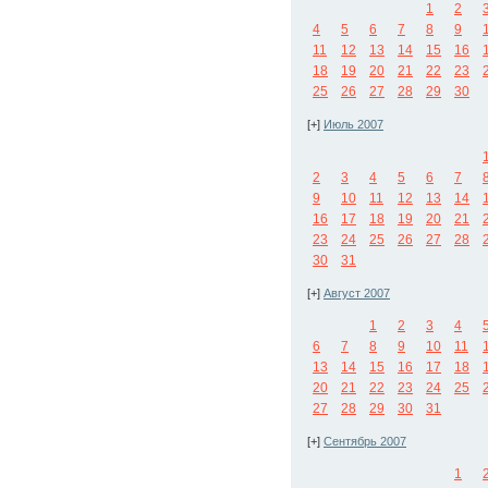
1
2
4
5
6
7
8
9
11
12
13
14
15
16
18
19
20
21
22
23
25
26
27
28
29
30
[+]
Июль 2007
2
3
4
5
6
7
9
10
11
12
13
14
16
17
18
19
20
21
23
24
25
26
27
28
30
31
[+]
Август 2007
1
2
3
4
6
7
8
9
10
11
13
14
15
16
17
18
20
21
22
23
24
25
27
28
29
30
31
[+]
Сентябрь 2007
1