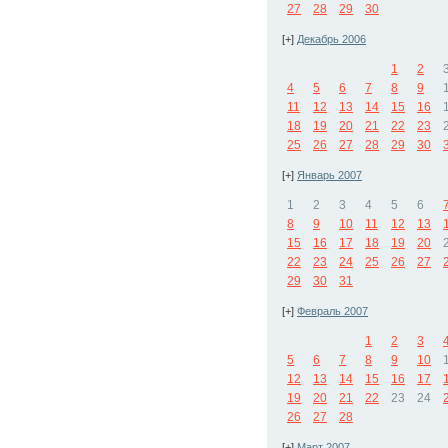
27
28
29
30
[+]
Декабрь 2006
1
2
4
5
6
7
8
9
11
12
13
14
15
16
18
19
20
21
22
23
25
26
27
28
29
30
[+]
Январь 2007
1
2
3
4
5
6
8
9
10
11
12
13
15
16
17
18
19
20
22
23
24
25
26
27
29
30
31
[+]
Февраль 2007
1
2
3
5
6
7
8
9
10
12
13
14
15
16
17
19
20
21
22
23
24
26
27
28
[+]
Март 2007