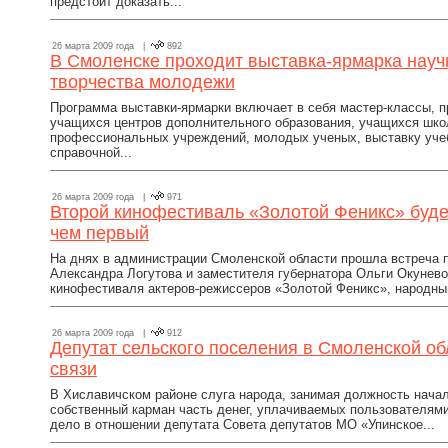
предстоит доказать...
26 марта 2009 года |
892
В Смоленске проходит выставка-ярмарка науч
творчества молодежи
Программа выставки-ярмарки включает в себя мастер-классы, п
учащихся центров дополнительного образования, учащихся шко
профессиональных учреждений, молодых ученых, выставку учеб
справочной...
26 марта 2009 года |
971
Второй кинофестиваль «Золотой Феникс» буде
чем первый
На днях в администрации Смоленской области прошла встреча п
Александра Логутова и заместителя губернатора Ольги Окунево
кинофестиваля актеров-режиссеров «Золотой Феникс», народным
26 марта 2009 года |
912
Депутат сельского поселения в Смоленской о
связи
В Хиславичском районе слуга народа, занимая должность начал
собственный карман часть денег, уплачиваемых пользователями
дело в отношении депутата Совета депутатов МО «Упинское...