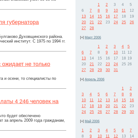
1
2
3
4
5
6
7
8
9
10
11
12
13
14
15
16
17
18
19
ля губернатора
20
21
22
23
24
25
26
27
28
Булгаково Духовщинского района.
[+]
Март 2006
еский институт. С 1975 по 1994 гг.
1
2
3
4
5
6
7
8
9
10
11
12
13
14
15
16
17
18
19
 ожидает не только
20
21
22
23
24
25
26
27
28
29
30
31
а и осени, то специалисты по
[+]
Апрель 2006
1
2
3
4
5
6
7
8
9
10
11
12
13
14
15
16
латы 4 246 человек на
17
18
19
20
21
22
23
24
25
26
27
28
29
30
что будет обеспечено
 за апрель 2009 года гражданам,
[+]
Май 2006
1
2
3
4
5
6
7
8
9
10
11
12
13
14