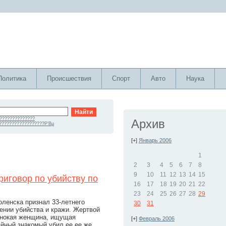
Политика
Происшествия
Спорт
Авто
Наука
??????????????
Архив
??????????????????Р’Вµ
[+]
Январь 2006
1
2
3
4
5
6
7
8
9
10
11
12
13
14
15
иговор по убийству по
16
17
18
19
20
21
22
23
24
25
26
27
28
29
ленска признал 33-летнего
30
31
ении убийства и кражи. Жертвой
инокая женщина, ищущая
[+]
Февраль 2006
йный знакомый убил ее ее же