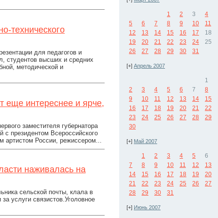
1
2
3
4
5
6
7
8
9
10
11
но-технического
12
13
14
15
16
17
18
19
20
21
22
23
24
25
26
27
28
29
30
31
резентации для педагогов и
л, студентов высших и средних
[+]
Апрель 2007
ной, методической и
1
2
3
4
5
6
7
8
9
10
11
12
13
14
15
т еще интереснее и ярче,
16
17
18
19
20
21
22
23
24
25
26
27
28
29
ервого заместителя губернатора
30
й с президентом Всероссийского
 артистом России, режиссером...
[+]
Май 2007
1
2
3
4
5
6
7
8
9
10
11
12
13
бласти наживалась на
14
15
16
17
18
19
20
21
22
23
24
25
26
27
ьника сельской почты, клала в
28
29
30
31
 за услуги связистов.Уголовное
[+]
Июнь 2007