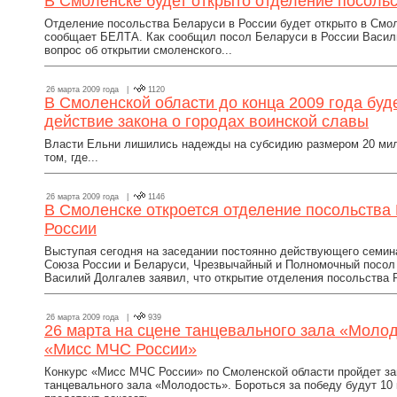
В Смоленске будет открыто отделение посольс
Отделение посольства Беларуси в России будет открыто в Смо
сообщает БЕЛТА. Как сообщил посол Беларуси в России Васил
вопрос об открытии смоленского...
26 марта 2009 года |
1120
В Смоленской области до конца 2009 года буд
действие закона о городах воинской славы
Власти Ельни лишились надежды на субсидию размером 20 мил
том, где...
26 марта 2009 года |
1146
В Смоленске откроется отделение посольства 
России
Выступая сегодня на заседании постоянно действующего семин
Союза России и Беларуси, Чрезвычайный и Полномочный посол
Василий Долгалев заявил, что открытие отделения посольства Р
26 марта 2009 года |
939
26 марта на сцене танцевального зала «Молод
«Мисс МЧС России»
Конкурс «Мисс МЧС России» по Смоленской области пройдет завт
танцевального зала «Молодость». Бороться за победу будут 10