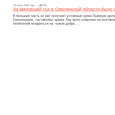
26 марта 2009 года |
883
За минувший год в Смоленской области было 
И большая часть из них получает условные сроки.Львиную до
Смоленщине, составляют кражи. Как было отмечено на итоговом
любителей позариться на чужое добро ...