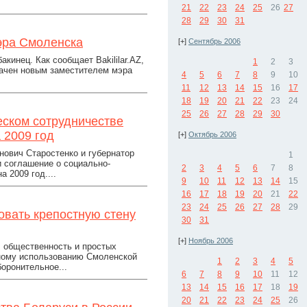
21
22
23
24
25
26
27
28
29
30
31
эра Смоленска
[+]
Сентябрь 2006
кинец. Как сообщает Bakililar.AZ,
1
2
3
начен новым заместителем мэра
4
5
6
7
8
9
10
11
12
13
14
15
16
17
18
19
20
21
22
23
24
25
26
27
28
29
30
ском сотрудничестве
 2009 год
[+]
Октябрь 2006
нович Старостенко и губернатор
1
 соглашение о социально-
2
3
4
5
6
7
8
 2009 год....
9
10
11
12
13
14
15
16
17
18
19
20
21
22
23
24
25
26
27
28
29
вать крепостную стену
30
31
[+]
Ноябрь 2006
, общественность и простых
вному использованию Смоленской
1
2
3
4
5
боронительное...
6
7
8
9
10
11
12
13
14
15
16
17
18
19
20
21
22
23
24
25
26