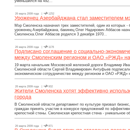
уменьшился на 492...
26 марта 2009 года |
1252
Уроженец Азербайджана стал заместителем м
Мэр Смоленска назначил трех заместителей, один из которых - ба
уроженец Азербайджана, бакинец Олег Надирович Аббасов наз
Смоленска.Олег Аббасов родился 3 декабря 1970...
26 марта 2009 года |
1176
Подписано соглашение о социально-экономиче
между Смоленским регионом и ОАО «РЖД» на
19 марта начальник Московской железной дороги Владимир Ива
Смоленской области Сергей Владимирович Антуфьев подписали
экономическом сотрудничестве между регионом и ОАО «РЖД» на
26 марта 2009 года |
932
Жители Смоленска хотят эффективно использо
города
В Смоленской области департамент по культуре призвал бизнес
граждан принять участие в конкурсе предложений по эффекти
крепостной стены. Смоленская крепостная стена - уникальное о
26 марта 2009 года |
871