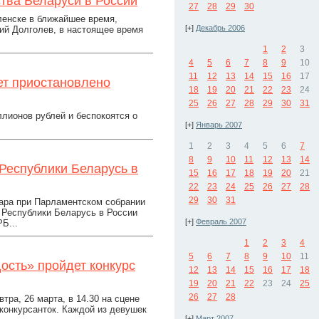
тва Беларуси в России
27
28
29
30
ленске в ближайшее время,
[+]
Декабрь 2006
ий Долголев, в настоящее время
1
2
3
4
5
6
7
8
9
10
11
12
13
14
15
16
17
ет приостановлено
18
19
20
21
22
23
24
25
26
27
28
29
30
31
лионов рублей и беспокоятся о
[+]
Январь 2007
1
2
3
4
5
6
7
8
9
10
11
12
13
14
Республики Беларусь в
15
16
17
18
19
20
21
22
23
24
25
26
27
28
29
30
31
ара при Парламентском собрании
 Республики Беларусь в России
[+]
Февраль 2007
Б...
1
2
3
4
5
6
7
8
9
10
11
ость» пройдет конкурс
12
13
14
15
16
17
18
19
20
21
22
23
24
25
26
27
28
ра, 26 марта, в 14.30 на сцене
 конкурсанток. Каждой из девушек
[+]
Март 2007