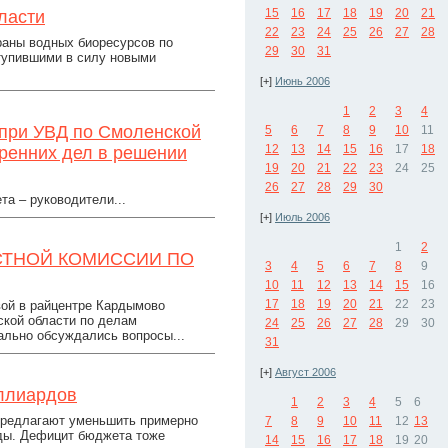
15
16
17
18
19
20
21
ласти
22
23
24
25
26
27
28
раны водных биоресурсов по
29
30
31
тупившими в силу новыми
[+]
Июнь 2006
1
2
3
4
 при УВД по Смоленской
5
6
7
8
9
10
11
12
13
14
15
16
17
18
тренних дел в решении
19
20
21
22
23
24
25
26
27
28
29
30
а – руководители...
[+]
Июль 2006
1
2
СТНОЙ КОМИССИИ ПО
3
4
5
6
7
8
9
10
11
12
13
14
15
16
17
18
19
20
21
22
23
вой в райцентре Кардымово
кой области по делам
24
25
26
27
28
29
30
ально обсуждались вопросы...
31
[+]
Август 2006
иллиардов
1
2
3
4
5
6
предлагают уменьшить примерно
7
8
9
10
11
12
13
оды. Дефицит бюджета тоже
14
15
16
17
18
19
20