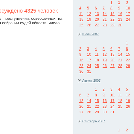
1
2
3
4
5
6
7
8
9
10
осуждено 4325 человек
11
12
13
14
15
16
17
лю преступлений, совершенных на
18
19
20
21
22
23
24
 собрании судей области, число
25
26
27
28
29
30
[+]
Июль 2007
1
2
3
4
5
6
7
8
9
10
11
12
13
14
15
16
17
18
19
20
21
22
23
24
25
26
27
28
29
30
31
[+]
Август 2007
1
2
3
4
5
6
7
8
9
10
11
12
13
14
15
16
17
18
19
20
21
22
23
24
25
26
27
28
29
30
31
[+]
Сентябрь 2007
1
2