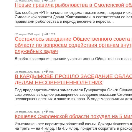
26 марта 2009 года |
11354
Новые правила рыболовства в Смоленской об
Как сообщил «РП» начальник отдела госконтроля, надзора и ох
Смоленской области Давид Жвитиашвили, в соответствии со вс
правилами рыболовства в период весеннего нереста...
26 марта 2009 года |
1027
Состоялось заседание Общественного совета
области по вопросам содействия органам вну
служебных задач
В работе заседания приняли участие члены Общественного совет
26 марта 2009 года |
946
В КАРДЫМОВЕ ПРОШЛО ЗАСЕДАНИЕ ОБЛА
ДЕЛАМ НЕСОВЕРШЕННОЛЕТНИХ
Под председательством заместителя Губернатора Ольги Окуне
состоялось выездное расширенное заседание комиссии Смоленс
несовершеннолетних и защите их прав. В ходе мероприятия дет
26 марта 2009 года |
956
Кошелек Смоленской области похудел на 5 м
Изменились все параметры областной казны. Доходы бюджета 
на треть — на 4 млрд. На 4,5 млрд. придется сократить и расх