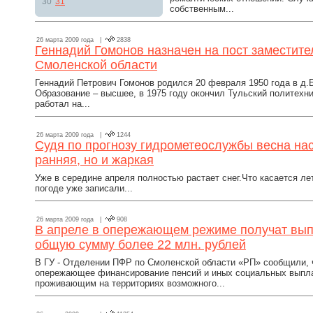
30
31
собственным...
26 марта 2009 года |
2838
Геннадий Гомонов назначен на пост заместите
Смоленской области
Геннадий Петрович Гомонов родился 20 февраля 1950 года в д.
Образование – высшее, в 1975 году окончил Тульский политехнич
работал на...
26 марта 2009 года |
1244
Судя по прогнозу гидрометеослужбы весна нас
ранняя, но и жаркая
Уже в середине апреля полностью растает снег.Что касается лет
погоде уже записали...
26 марта 2009 года |
908
В апреле в опережающем режиме получат вып
общую сумму более 22 млн. рублей
В ГУ - Отделении ПФР по Смоленской области «РП» сообщили, 
опережающее финансирование пенсий и иных социальных выплат
проживающим на территориях возможного...