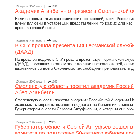
15 апреля 2009 года |
1380
Академик Аганбегян о кризисе в Смоленской о
Если во время таких экономических потрясений, какие Россия и
плену иллюзий и устаревших представлений, то кризис для нас 
прошла красной нитью...
15 апреля 2009 года |
1052
В СГУ прошла презентация Германской служб
(ДААД)
На прошлой неделе в СГУ прошла презентация Германской слу
(ДААД), собравшая в одном зале десятки преподавателей, аспир
школьников со всего Смоленска.Как сообщили преподаватель Д
15 апреля 2009 года |
1093
Смоленскую область посетил академик Россий
Абел Аганбегян
Смоленскую область посетил академик Российской Академии На
экономист с мировым именем, неоднократно бывавший в нашем 
Губернатором области Сергеем Антуфьевым, с которым они обме
15 апреля 2009 года |
955
Губернатор области Сергей Антуфьев вошел в
комитета по подготовке 50-летнего юбилея по