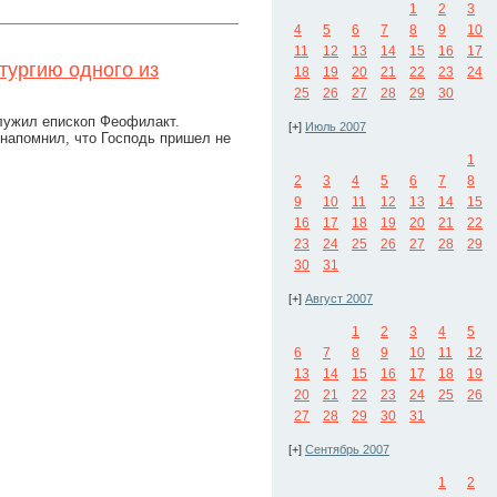
1
2
3
4
5
6
7
8
9
10
11
12
13
14
15
16
17
тургию одного из
18
19
20
21
22
23
24
25
26
27
28
29
30
лужил епископ Феофилакт.
[+]
Июль 2007
 напомнил, что Господь пришел не
1
2
3
4
5
6
7
8
9
10
11
12
13
14
15
16
17
18
19
20
21
22
23
24
25
26
27
28
29
30
31
[+]
Август 2007
1
2
3
4
5
6
7
8
9
10
11
12
13
14
15
16
17
18
19
20
21
22
23
24
25
26
27
28
29
30
31
[+]
Сентябрь 2007
1
2