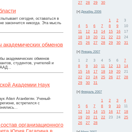
27
28
29
30
бласти
[+]
Декабрь 2006
спытывает сегодня, оставаться в
1
2
3
не закончится никогда. Эта мысль
4
5
6
7
8
9
10
11
12
13
14
15
16
17
18
19
20
21
22
23
24
25
26
27
28
29
30
31
ы академических обменов
[+]
Январь 2007
жбы академических обменов
1
2
3
4
5
6
7
антов, студентов, учителей и
8
9
10
11
12
13
14
ААД...
15
16
17
18
19
20
21
22
23
24
25
26
27
28
29
30
31
ской Академии Наук
[+]
Февраль 2007
ук Абел Аганбегян. Ученый-
1
2
3
4
регионе, встретился с
5
6
7
8
9
10
11
нялись...
12
13
14
15
16
17
18
19
20
21
22
23
24
25
26
27
28
 состав организационного
лета Юрия Гагарина в
[+]
Март 2007