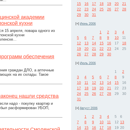
15
16
17
18
19
20
21
22
23
24
25
26
27
28
29
30
31
ицинской академии
понской кухни
[+]
Июнь 2006
я 15 апреля, повара одного из
1
2
3
4
понской кухни
5
6
7
8
9
10
11
ленске...
12
13
14
15
16
17
18
19
20
21
22
23
24
25
26
27
28
29
30
программ обеспечения
[+]
Июль 2006
ения граждан ДЛО, а аптечные
1
2
пающих на их склады. Такое
3
4
5
6
7
8
9
10
11
12
13
14
15
16
17
18
19
20
21
22
23
24
25
26
27
28
29
30
наконец нашли средства
31
сли надо - покупку квартир и
да был расформирован УБОП,
[+]
Август 2006
1
2
3
4
5
6
7
8
9
10
11
12
13
14
15
16
17
18
19
20
еятельности Смоленской