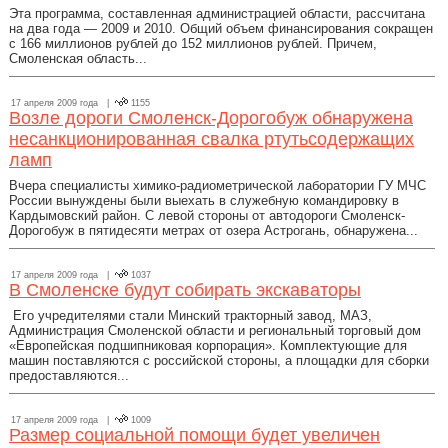
Эта программа, составленная администрацией области, рассчитана
на два года — 2009 и 2010. Общий объем финансирования сокращен
с 166 миллионов рублей до 152 миллионов рублей. Причем,
Смоленская область...
17 апреля 2009 года |
1155
Возле дороги Смоленск-Дорогобуж обнаружена
несанкционированная свалка ртутьсодержащих
ламп
Вчера специалисты химико-радиометрической лаборатории ГУ МЧС
России вынуждены были выехать в служебную командировку в
Кардымовский район. С левой стороны от автодороги Смоленск-
Дорогобуж в пятидесяти метрах от озера Астрогань, обнаружена...
17 апреля 2009 года |
1037
В Смоленске будут собирать экскаваторы
Его учредителями стали Минский тракторный завод, МАЗ,
Администрация Смоленской области и региональный торговый дом
«Европейская подшипниковая корпорация». Комплектующие для
машин поставляются с российской стороны, а площадки для сборки
предоставляются...
17 апреля 2009 года |
1009
Размер социальной помощи будет увеличен