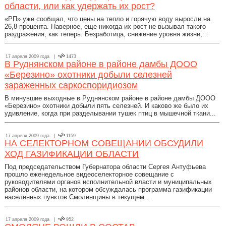
области, или как удержать их рост?
«РП» уже сообщал, что цены на тепло и горячую воду выросли на
26,8 процента. Наверное, еще никогда их рост не вызывал такого
раздражения, как теперь. Безработица, снижение уровня жизни,...
17 апреля 2009 года |
1473
В Руднянском районе в районе дамбы ДООО
«Березино» охотники добыли селезней
зараженных саркоспоридиозом
В минувшие выходные в Руднянском районе в районе дамбы ДООО
«Березино» охотники добыли пять селезней. И каково же было их
удивление, когда при разделывании тушек птиц в мышечной ткани...
17 апреля 2009 года |
1159
НА СЕЛЕКТОРНОМ СОВЕЩАНИИ ОБСУДИЛИ
ХОД ГАЗИФИКАЦИИ ОБЛАСТИ
Под председательством Губернатора области Сергея Антуфьева
прошло еженедельное видеоселекторное совещание с
руководителями органов исполнительной власти и муниципальных
районов области, на котором обсуждалась программа газификации
населенных пунктов Смоленщины в текущем...
17 апреля 2009 года |
952