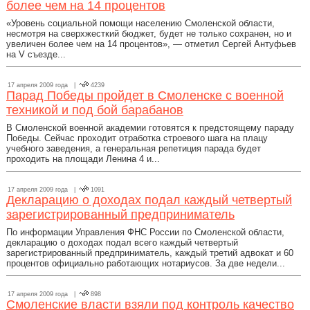
более чем на 14 процентов
«Уровень социальной помощи населению Смоленской области,
несмотря на сверхжесткий бюджет, будет не только сохранен, но и
увеличен более чем на 14 процентов», — отметил Сергей Антуфьев
на V съезде...
17 апреля 2009 года |
4239
Парад Победы пройдет в Смоленске с военной
техникой и под бой барабанов
В Смоленской военной академии готовятся к предстоящему параду
Победы. Сейчас проходит отработка строевого шага на плацу
учебного заведения, а генеральная репетиция парада будет
проходить на площади Ленина 4 и...
17 апреля 2009 года |
1091
Декларацию о доходах подал каждый четвертый
зарегистрированный предприниматель
По информации Управления ФНС России по Смоленской области,
декларацию о доходах подал всего каждый четвертый
зарегистрированный предприниматель, каждый третий адвокат и 60
процентов официально работающих нотариусов. За две недели...
17 апреля 2009 года |
898
Смоленские власти взяли под контроль качество