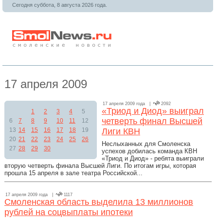
Сегодня суббота, 8 августа 2026 года.
17 апреля 2009
17 апреля 2009 года |
2092
«Триод и Диод» выиграл
1
2
3
4
5
четверть финал Высшей
6
7
8
9
10
11
12
13
14
15
16
17
18
19
Лиги КВН
20
21
22
23
24
25
26
Неслыханных для Смоленска
27
28
29
30
успехов добилась команда КВН
«Триод и Диод» - ребята выиграли
вторую четверть финала Высшей Лиги. По итогам игры, которая
прошла 15 апреля в зале театра Российской...
17 апреля 2009 года |
1117
Смоленская область выделила 13 миллионов
рублей на соцвыплаты ипотеки