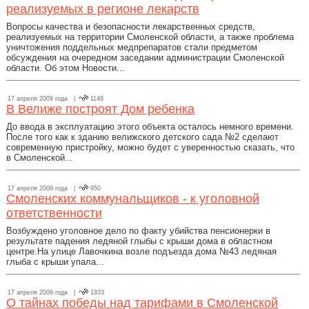
реализуемых в регионе лекарств
Вопросы качества и безопасности лекарственных средств,
реализуемых на территории Смоленской области, а также проблема
уничтожения поддельных медпрепаратов стали предметом
обсуждения на очередном заседании администрации Смоленской
области. Об этом Новости...
17 апреля 2009 года |
1148
В Велиже построят Дом ребенка
До ввода в эксплуатацию этого объекта осталось немного времени.
После того как к зданию велижского детского сада №2 сделают
современную пристройку, можно будет с уверенностью сказать, что
в Смоленской...
17 апреля 2009 года |
950
Смоленских коммунальщиков - к уголовной
ответственности
Возбуждено уголовное дело по факту убийства пенсионерки в
результате падения ледяной глыбы с крыши дома в областном
центре.На улице Лавочкина возле подъезда дома №43 ледяная
глыба с крыши упала...
17 апреля 2009 года |
1833
О тайнах победы над тарифами в Смоленской