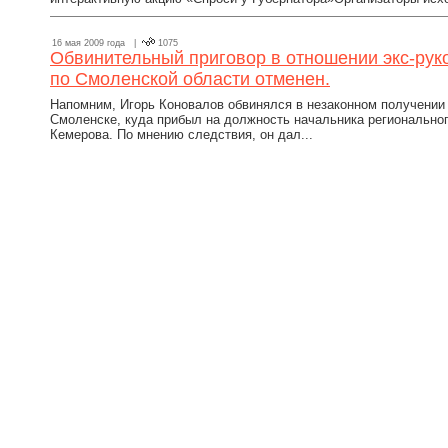
16 мая 2009 года |
1075
Обвинительный приговор в отношении экс-ру
по Смоленской области отменен.
Напомним, Игорь Коновалов обвинялся в незаконном получении
Смоленске, куда прибыл на должность начальника регионально
Кемерова. По мнению следствия, он дал...