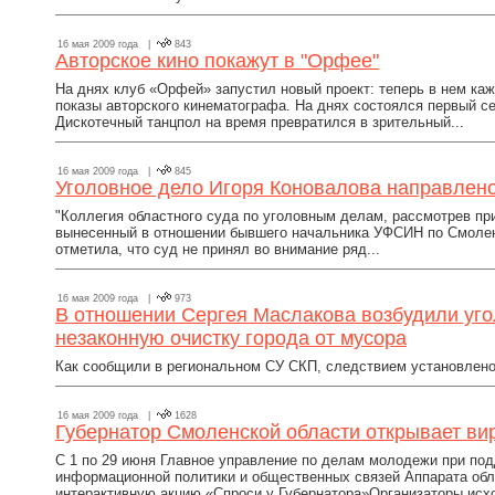
16 мая 2009 года |
843
Авторское кино покажут в "Орфее"
На днях клуб «Орфей» запустил новый проект: теперь в нем ка
показы авторского кинематографа. На днях состоялся первый 
Дискотечный танцпол на время превратился в зрительный...
16 мая 2009 года |
845
Уголовное дело Игоря Коновалова направлено
"Коллегия областного суда по уголовным делам, рассмотрев при
вынесенный в отношении бывшего начальника УФСИН по Смолен
отметила, что суд не принял во внимание ряд...
16 мая 2009 года |
973
В отношении Сергея Маслакова возбудили уго
незаконную очистку города от мусора
Как сообщили в региональном СУ СКП, следствием установлено,
16 мая 2009 года |
1628
Губернатор Смоленской области открывает в
С 1 по 29 июня Главное управление по делам молодежи при по
информационной политики и общественных связей Аппарата об
интерактивную акцию «Спроси у Губернатора»Организаторы исход