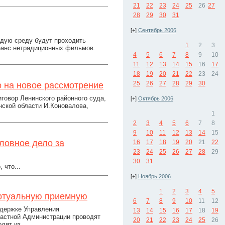
21
22
23
24
25
26
27
28
29
30
31
[+]
Сентябрь 2006
ждую среду будут проходить
1
2
3
сеанс нетрадиционных фильмов.
4
5
6
7
8
9
10
11
12
13
14
15
16
17
18
19
20
21
22
23
24
25
26
27
28
29
30
 на новое рассмотрение
говор Ленинского районного суда,
[+]
Октябрь 2006
ской области И.Коновалова,
1
2
3
4
5
6
7
8
9
10
11
12
13
14
15
ловное дело за
16
17
18
19
20
21
22
23
24
25
26
27
28
29
30
31
 что...
[+]
Ноябрь 2006
1
2
3
4
5
иртуальную приемную
6
7
8
9
10
11
12
ддержке Управления
13
14
15
16
17
18
19
ластной Администрации проводят
20
21
22
23
24
25
26
ят из...