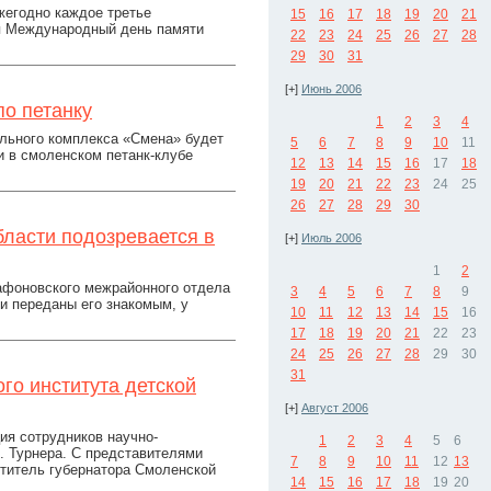
жегодно каждое третье
15
16
17
18
19
20
21
ся Международный день памяти
22
23
24
25
26
27
28
29
30
31
[+]
Июнь 2006
о петанку
1
2
3
4
ельного комплекса «Смена» будет
5
6
7
8
9
10
11
и в смоленском петанк-клубе
12
13
14
15
16
17
18
19
20
21
22
23
24
25
26
27
28
29
30
бласти подозревается в
[+]
Июль 2006
1
2
афоновского межрайонного отдела
3
4
5
6
7
8
9
и переданы его знакомым, у
10
11
12
13
14
15
16
17
18
19
20
21
22
23
24
25
26
27
28
29
30
31
о института детской
[+]
Август 2006
я сотрудников научно-
1
2
3
4
5
6
И. Турнера. С представителями
7
8
9
10
11
12
13
ститель губернатора Смоленской
14
15
16
17
18
19
20