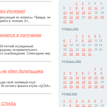
1
2
3
4
5
6
7
8
9
10
11
12
рез Интернет
13
14
15
16
17
18
19
ересующие их вопросы. Правда, не
20
21
22
23
24
25
26
йти в течение 3-х...
27
28
[+]
Март 2006
иняется в получении
1
2
3
4
5
6
7
8
9
10
11
12
13
14
15
16
17
18
19
24-летний осужденный,
труднику исправительного
20
21
22
23
24
25
26
ого освобождения. Собеседник ему
27
28
29
30
31
[+]
Апрель 2006
1
2
ь не убил болельщика
3
4
5
6
7
8
9
10
11
12
13
14
15
16
ищая свой любимый клуб
17
18
19
20
21
22
23
а 26-летнего фаната клуба «ЦСКА».
24
25
26
27
28
29
30
[+]
Май 2006
1
2
3
4
5
6
7
т СПИДа
8
9
10
11
12
13
14