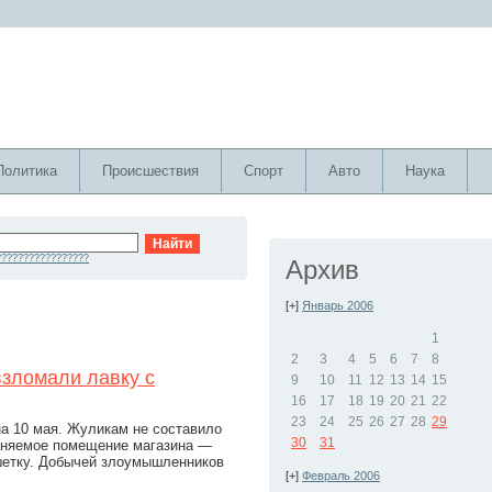
Политика
Происшествия
Спорт
Авто
Наука
?????????????????
Архив
[+]
Январь 2006
1
2
3
4
5
6
7
8
взломали лавку с
9
10
11
12
13
14
15
16
17
18
19
20
21
22
23
24
25
26
27
28
29
на 10 мая. Жуликам не составило
30
31
раняемое помещение магазина —
шетку. Добычей злоумышленников
[+]
Февраль 2006