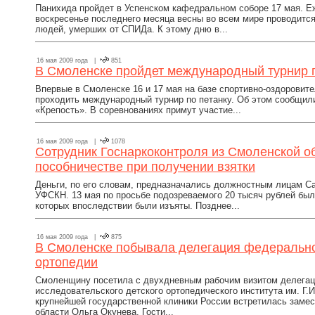
Панихида пройдет в Успенском кафедральном соборе 17 мая. Е
воскресенье последнего месяца весны во всем мире проводит
людей, умерших от СПИДа. К этому дню в...
16 мая 2009 года |
851
В Смоленске пройдет международный турнир п
Впервые в Смоленске 16 и 17 мая на базе спортивно-оздоровит
проходить международный турнир по петанку. Об этом сообщил
«Крепость». В соревнованиях примут участие...
16 мая 2009 года |
1078
Сотрудник Госнаркоконтроля из Смоленской о
пособничестве при получении взятки
Деньги, по его словам, предназначались должностным лицам С
УФСКН. 13 мая по просьбе подозреваемого 20 тысяч рублей был
которых впоследствии были изъяты. Позднее...
16 мая 2009 года |
875
В Смоленске побывала делегация федеральног
ортопедии
Смоленщину посетила с двухдневным рабочим визитом делегаци
исследовательского детского ортопедического института им. Г.
крупнейшей государственной клиники России встретилась заме
области Ольга Окунева. Гости...