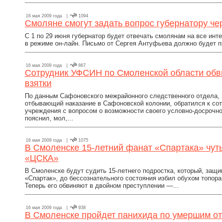
16 мая 2009 года |
1094
Смоляне смогут задать вопрос губернатору че
С 1 по 29 июня губернатор будет отвечать смолянам на все инт
в режиме он-лайн. Письмо от Сергея Антуфьева должно будет при
16 мая 2009 года |
867
Сотрудник УФСИН по Смоленской области обв
взятки
По данным Сафоновского межрайонного следственного отдела, 
отбывающий наказание в Сафоновской колонии, обратился к со
учреждения с вопросом о возможности своего условно-досрочн
пояснил, мол,...
16 мая 2009 года |
1075
В Смоленске 15-летний фанат «Спартака» чут
«ЦСКА»
В Смоленске будут судить 15-летнего подростка, который, защ
«Спартак», до бессознательного состояния избил обухом топор
Теперь его обвиняют в двойном преступлении —...
16 мая 2009 года |
938
В Смоленске пройдет панихида по умершим о