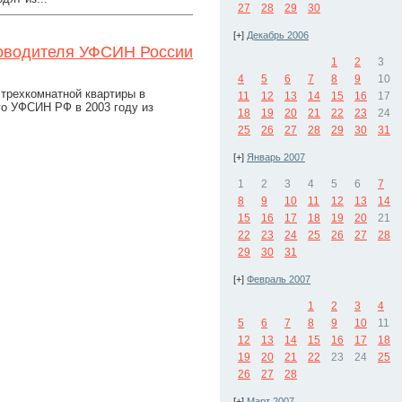
27
28
29
30
[+]
Декабрь 2006
ководителя УФСИН России
1
2
3
4
5
6
7
8
9
10
 трехкомнатной квартиры в
11
12
13
14
15
16
17
го УФСИН РФ в 2003 году из
18
19
20
21
22
23
24
25
26
27
28
29
30
31
[+]
Январь 2007
1
2
3
4
5
6
7
8
9
10
11
12
13
14
15
16
17
18
19
20
21
22
23
24
25
26
27
28
29
30
31
[+]
Февраль 2007
1
2
3
4
5
6
7
8
9
10
11
12
13
14
15
16
17
18
19
20
21
22
23
24
25
26
27
28
[+]
Март 2007