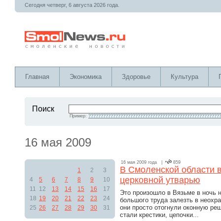
Сегодня четверг, 6 августа 2026 года.
Главная
Экономика
Здоровье
Культура
Поиск
Пример:
?????????????????????????????????????????????????????
16 мая 2009
16 мая 2009 года |
859
В Смоленской области 
1
2
3
церковной утварью
4
5
6
7
8
9
10
11
12
13
14
15
16
17
Это произошло в Вязьме в ночь 
18
19
20
21
22
23
24
большого труда залезть в неох
они просто отогнули оконную ре
25
26
27
28
29
30
31
стали крестики, цепочки...