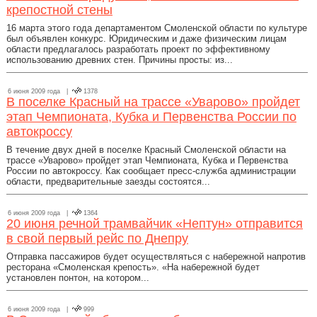
крепостной стены
16 марта этого года департаментом Смоленской области по культуре
был объявлен конкурс. Юридическим и даже физическим лицам
области предлагалось разработать проект по эффективному
использованию древних стен. Причины просты: из...
6 июня 2009 года |
1378
В поселке Красный на трассе «Уварово» пройдет
этап Чемпионата, Кубка и Первенства России по
автокроссу
В течение двух дней в поселке Красный Смоленской области на
трассе «Уварово» пройдет этап Чемпионата, Кубка и Первенства
России по автокроссу. Как сообщает пресс-служба администрации
области, предварительные заезды состоятся...
6 июня 2009 года |
1364
20 июня речной трамвайчик «Нептун» отправится
в свой первый рейс по Днепру
Отправка пассажиров будет осуществляться с набережной напротив
ресторана «Смоленская крепость». «На набережной будет
установлен понтон, на котором...
6 июня 2009 года |
999