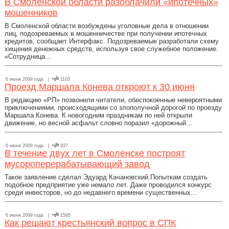
В Смоленской области разоблачили «ипотечных»
мошенников
В Смоленской области возбуждены уголовные дела в отношении
лиц, подозреваемых в мошенничестве при получении ипотечных
кредитов, сообщает Интерфакс. Подозреваемые разработали схему
хищения денежных средств, используя свое служебное положение.
«Сотрудница...
6 июня 2009 года |
1103
Проезд Маршала Конева откроют к 30 июня
В редакцию «РП» позвонили читатели, обеспокоенные невероятными
приключениями, происходящими со злополучной дорогой по проезду
Маршала Конева. К новогодним праздникам по ней открыли
движение, но весной асфальт словно поразил «дорожный...
6 июня 2009 года |
937
В течение двух лет в Смоленске построят
мусороперерабатывающий завод
Такое заявление сделал Эдуард Качановский.Попыткам создать
подобное предприятие уже немало лет. Даже проводился конкурс
среди инвесторов, но до недавнего времени существенных...
6 июня 2009 года |
1595
Как решают крестьянский вопрос в СПК