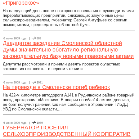
«Пригорское»
На следующий день после повторного совещания с руководителями
перерабатывающих предприятий, снижающих закупочные цены
сельхозпроизводителям, губернатор Сергей Антуфьев со своими
помощниками, председатель областной Думы...
6 июня 2009 года |
889
Двадцатое заседание Смоленской областной
Думы значительно обогатило региональную
законодательную базу новыми правовыми актами
Депутаты рассмотрели и приняли девять проектов областных
законов, из них шесть - в первом чтении и...
6 июня 2009 года |
1031
На переезде в Смоленске погиб ребенок
На 422-м километре автодороги А141 в Руднянском районе товарный
поезд протаранил «Москвич». В аварии погибла14-летняя девочка,
ее брат получил ранения.Как нам сообщили в Управлении ГИБДД
УВД по Смоленской области,...
6 июня 2009 года |
1069
ГУБЕРНАТОР ПОСЕТИЛ
СЕЛЬХОЗПРОИЗВОДСТВЕННЫЙ КООПЕРАТИВ