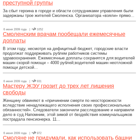
преступной группы
За сбыт героина в городе и области сотрудниками управления были
задержаны трое жителей Смоленска. Организатора «взяли» прямо...
6 июня 2009 года |
1052
Смоленским врачам пообещали ежемесячные
доплаты
В этом году, несмотря на дефицитный бюджет, городские власти
продолжат поддерживать рублем работников системы
здравоохранения. Ежемесячные доплаты сохранятся для:водителей
машин скорой помощи – 4000 рублей;водителей машин неотложной
помощи детской...
6 июня 2009 года |
931
Мастеру ЖЭУ грозит до трех лет лишения
свободы
Женщину обвиняют в «причинении смерти по неосторожности
вследствие ненадлежащего исполнения своих профессиональных
обязанностей». Следователи закончили расследование и направили
дело в суд.Напомним, этой зимой от бездействия коммунальщиков
пострадала пенсионерка. 11...
6 июня 2009 года |
972
Смоляне не придумали, как использовать башни