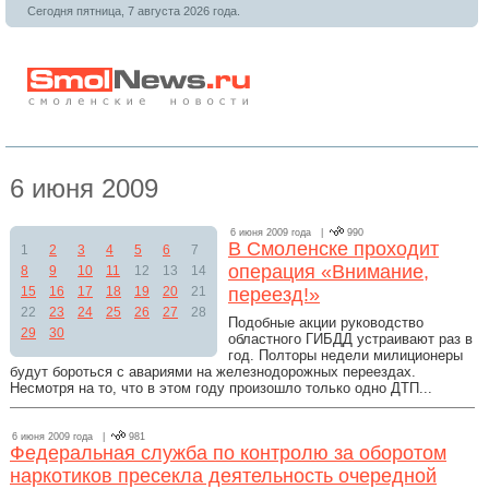
Сегодня пятница, 7 августа 2026 года.
6 июня 2009
6 июня 2009 года |
990
В Смоленске проходит
1
2
3
4
5
6
7
операция «Внимание,
8
9
10
11
12
13
14
15
16
17
18
19
20
21
переезд!»
22
23
24
25
26
27
28
Подобные акции руководство
29
30
областного ГИБДД устраивают раз в
год. Полторы недели милиционеры
будут бороться с авариями на железнодорожных переездах.
Несмотря на то, что в этом году произошло только одно ДТП...
6 июня 2009 года |
981
Федеральная служба по контролю за оборотом
наркотиков пресекла деятельность очередной