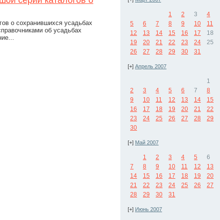
ьшой серии каталогов о
1
2
3
4
огов о сохранившихся усадьбах
5
6
7
8
9
10
11
правочниками об усадьбах
12
13
14
15
16
17
18
ие...
19
20
21
22
23
24
25
26
27
28
29
30
31
[+]
Апрель 2007
1
2
3
4
5
6
7
8
9
10
11
12
13
14
15
16
17
18
19
20
21
22
23
24
25
26
27
28
29
30
[+]
Май 2007
1
2
3
4
5
6
7
8
9
10
11
12
13
14
15
16
17
18
19
20
21
22
23
24
25
26
27
28
29
30
31
[+]
Июнь 2007