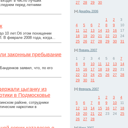
 входит в число лучших
27
28
29
30
оследнем перед летними
[+]
Декабрь 2006
1
2
3
к
4
5
6
7
8
9
10
11
12
13
14
15
16
17
 до 10 лет.Об этом похищении
18
19
20
21
22
23
24
 В феврале 2008 года, когда...
25
26
27
28
29
30
31
[+]
Январь 2007
али законным пребывание
1
2
3
4
5
6
7
8
9
10
11
12
13
14
Банденков заявил, что, по его
15
16
17
18
19
20
21
22
23
24
25
26
27
28
29
30
31
держали цыганку из
[+]
Февраль 2007
отики в Подмосковье
1
2
3
4
ринском районе, сотрудники
5
6
7
8
9
10
11
ические наркотики в
12
13
14
15
16
17
18
19
20
21
22
23
24
25
26
27
28
[+]
Март 2007