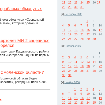
21
22
23
24
25
26
27
28
29
30
31
 проблема обманутых
[+]
Сентябрь 2006
облема обманутых «Социальной
1
2
3
в закон, который должен в
4
5
6
7
8
9
10
11
12
13
14
15
16
17
18
19
20
21
22
23
24
25
26
27
28
29
30
вертолет МИ-2 зацепился
горелся
[+]
Октябрь 2006
 территории Кардымовского района
1
лся и загорелся. Одним из первых
2
3
4
5
6
7
8
9
10
11
12
13
14
15
16
17
18
19
20
21
22
23
24
25
26
27
28
29
 Смоленской области?
30
31
Смоленской области будет
звестия», рекордный план в 305
[+]
Ноябрь 2006
1
2
3
4
5
6
7
8
9
10
11
12
13
14
15
16
17
18
19
лы
20
21
22
23
24
25
26