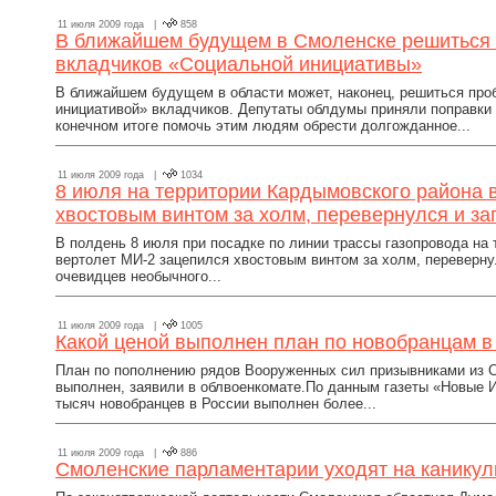
11 июля 2009 года |
858
В ближайшем будущем в Смоленске решиться
вкладчиков «Социальной инициативы»
В ближайшем будущем в области может, наконец, решиться пр
инициативой» вкладчиков. Депутаты облдумы приняли поправки 
конечном итоге помочь этим людям обрести долгожданное...
11 июля 2009 года |
1034
8 июля на территории Кардымовского района 
хвостовым винтом за холм, перевернулся и за
В полдень 8 июля при посадке по линии трассы газопровода на
вертолет МИ-2 зацепился хвостовым винтом за холм, переверну
очевидцев необычного...
11 июля 2009 года |
1005
Какой ценой выполнен план по новобранцам в
План по пополнению рядов Вооруженных сил призывниками из 
выполнен, заявили в облвоенкомате.По данным газеты «Новые И
тысяч новобранцев в России выполнен более...
11 июля 2009 года |
886
Смоленские парламентарии уходят на канику