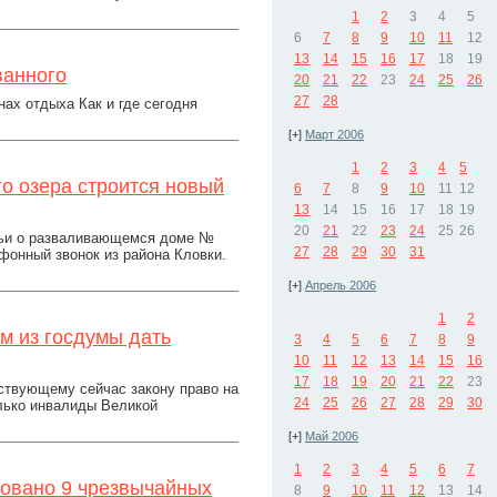
1
2
3
4
5
6
7
8
9
10
11
12
13
14
15
16
17
18
19
ванного
20
21
22
23
24
25
26
27
28
ах отдыха Как и где сегодня
[+]
Март 2006
1
2
3
4
5
го озера строится новый
6
7
8
9
10
11
12
13
14
15
16
17
18
19
20
21
22
23
24
25
26
атьи о разваливающемся доме №
27
28
29
30
31
фонный звонок из района Кловки.
[+]
Апрель 2006
1
2
м из госдумы дать
3
4
5
6
7
8
9
10
11
12
13
14
15
16
17
18
19
20
21
22
23
йствующему сейчас закону право на
24
25
26
27
28
29
30
лько инвалиды Великой
[+]
Май 2006
1
2
3
4
5
6
7
ровано 9 чрезвычайных
8
9
10
11
12
13
14