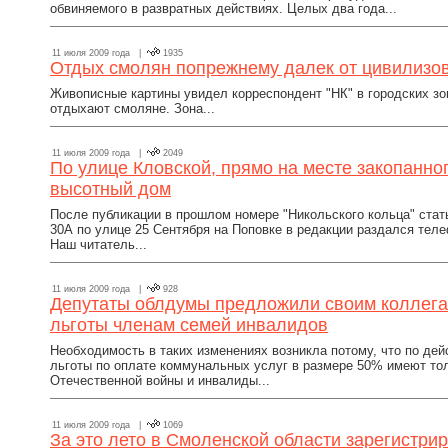
обвиняемого в развратных действиях. Целых два года...
11 июля 2009 года |
1935
Отдых смолян попрежнему далек от цивилизо
Живописные картины увидел корреспондент "НК" в городских зон
отдыхают смоляне. Зона...
11 июля 2009 года |
2049
По улице Кловской, прямо на месте закопанно
высотный дом
После публикации в прошлом номере "Никольского кольца" ст
30А по улице 25 Сентября на Поповке в редакции раздался теле
Наш читатель...
11 июля 2009 года |
928
Депутаты облдумы предложили своим коллега
льготы членам семей инвалидов
Необходимость в таких изменениях возникла потому, что по де
льготы по оплате коммунальных услуг в размере 50% имеют то
Отечественной войны и инвалиды...
11 июля 2009 года |
1069
За это лето в Смоленской области зарегистри