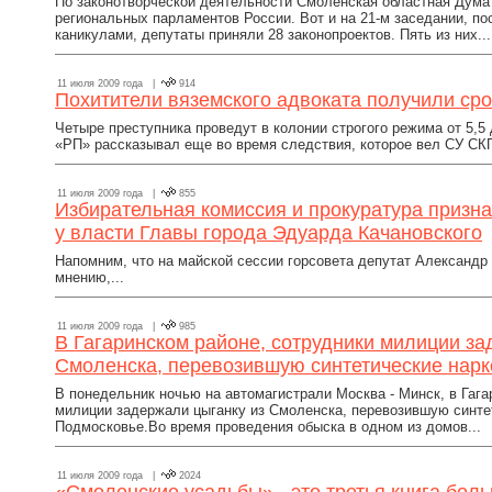
По законотворческой деятельности Смоленская областная Дума
региональных парламентов России. Вот и на 21-м заседании, п
каникулами, депутаты приняли 28 законопроектов. Пять из них...
11 июля 2009 года |
914
Похитители вяземского адвоката получили сро
Четыре преступника проведут в колонии строгого режима от 5,5
«РП» рассказывал еще во время следствия, которое вел СУ СКП.
11 июля 2009 года |
855
Избирательная комиссия и прокуратура призн
у власти Главы города Эдуарда Качановского
Напомним, что на майской сессии горсовета депутат Александр 
мнению,...
11 июля 2009 года |
985
В Гагаринском районе, сотрудники милиции за
Смоленска, перевозившую синтетические нарк
В понедельник ночью на автомагистрали Москва - Минск, в Гага
милиции задержали цыганку из Смоленска, перевозившую синтет
Подмосковье.Во время проведения обыска в одном из домов...
11 июля 2009 года |
2024