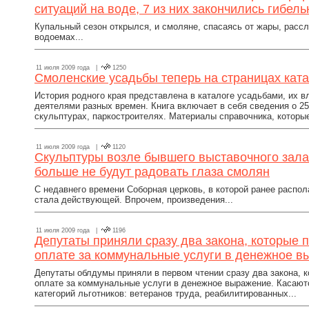
ситуаций на воде, 7 из них закончились гибе
Купальный сезон открылся, и смоляне, спасаясь от жары, рас
водоемах...
11 июля 2009 года |
1250
Смоленские усадьбы теперь на страницах кат
История родного края представлена в каталоге усадьбами, их 
деятелями разных времен. Книга включает в себя сведения о 25
скульптурах, паркостроителях. Материалы справочника, которые
11 июля 2009 года |
1120
Скульптуры возле бывшего выставочного зала
больше не будут радовать глаза смолян
С недавнего времени Соборная церковь, в которой ранее распо
стала действующей. Впрочем, произведения...
11 июля 2009 года |
1196
Депутаты приняли сразу два закона, которые 
оплате за коммунальные услуги в денежное 
Депутаты облдумы приняли в первом чтении сразу два закона, к
оплате за коммунальные услуги в денежное выражение. Касаютс
категорий льготников: ветеранов труда, реабилитированных...