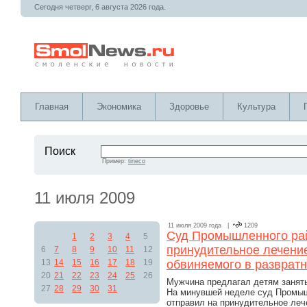
Сегодня четверг, 6 августа 2026 года.
Главная
Экономика
Здоровье
Культура
Поиск
Пример:
tineco
11 июля 2009
11 июля 2009 года |
1209
Суд Промышленного рай
1
2
3
4
5
принудительное лечение
6
7
8
9
10
11
12
13
14
15
16
17
18
19
обвиняемого в разврат
20
21
22
23
24
25
26
Мужчина предлагал детям занять
27
28
29
30
31
На минувшей неделе суд Промыш
отправил на принудительное леч