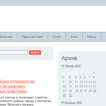
Политика
Происшествия
Спорт
Авто
Наука
Архив
[+]
Январь 2006
1
2
3
4
5
6
7
8
она отправил на
9
10
11
12
13
14
15
 36 мужчину,
16
17
18
19
20
21
22
ных действиях
23
24
25
26
27
28
29
30
31
ся сексом и показывал стриптиз.
ленного района города Смоленска
[+]
Февраль 2006
ение 36летнего мужика,