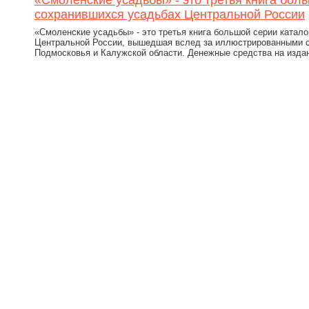
«Смоленские усадьбы» - это третья книга бол
сохранившихся усадьбах Центральной России
«Смоленские усадьбы» - это третья книга большой серии катал
Центральной России, вышедшая вслед за иллюстрированными с
Подмосковья и Калужской области. Денежные средства на издан