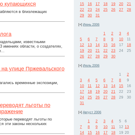
лью купающихся
15
16
17
18
19
20
21
22
23
24
25
26
27
28
слабляются в близлежащих
29
30
31
[+]
Июнь 2006
алога
1
2
3
4
5
6
7
8
9
10
11
владельцами, известными
12
13
14
15
16
17
18
3 имениях области, о создателях,
...
19
20
21
22
23
24
25
26
27
28
29
30
[+]
Июль 2006
 на улице Пржевальского
1
2
3
4
5
6
7
8
9
лагались временные экспозиции,
10
11
12
13
14
15
16
17
18
19
20
21
22
23
24
25
26
27
28
29
30
31
переводят льготы по
выражение
[+]
Август 2006
оторые переводят льготы по
1
2
3
4
5
6
я эти законы нескольких
7
8
9
10
11
12
13
14
15
16
17
18
19
20