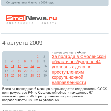
Сегодня четверг, 6 августа 2026 года.
4 августа 2009
4 августа 2009 года |
1034
За полгода в Смоленской
1
2
области возбуждено 44
3
4
5
6
7
8
9
10
11
12
13
14
15
16
уголовных дела по
17
18
19
20
21
22
23
преступлениям
24
25
26
27
28
29
30
коррупционной
31
направленности
Всего за прошедшие 6 месяцев в производстве следователей СУ СК
при прокуратуре РФ по Смоленской области находилось 67
уголовных дел по 463 преступлениям коррупционной
направленности, из них 44 уголовных...