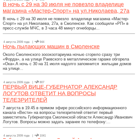
В ночь с 29 на 30 июля не повезло владелице
магазина «Мастер-Спорт» на ул.Николаева, 27а
В ночь с 29 на 30 июля не повезло владелице магазина «Мастер-
Спорт» на ул.Николаева, 27а, в Смоленске. Как сообщили «РП» в
пресс-службе МЧС, в 3 часа 48 минут огнеборцы...
4 августа 2009 года |
944
Ночь пылающих машин в Смоленске
Около Смоленского зооэкзотариума ночью сгорело сразу три
«Форда», а на улице Раевского в металлическом гараже обгорела
«Ока».А ночь с 30 на 31 июля надолго запомнится жильцам домов
на улице...
4 августа 2009 года |
807
ПЕРВЫЙ ВИЦЕ-ГУБЕРНАТОР АЛЕКСАНДР
ЛОГУТОВ ОТВЕТИТ НА ВОПРОСЫ
ТЕЛЕЗРИТЕЛЕЙ
7 августа в 19.45 в прямом эфире российского информационного
канала «Вести» на вопросы телезрителей ответит первый
заместитель Губернатора Смоленской области Александр Иванович
Логутов. Вопросы можно задать заранее по телефону:...
4 августа 2009 года |
1041