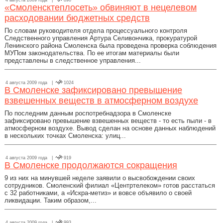
4 августа 2009 года |
890
«Смоленсктеплосеть» обвиняют в нецелевом
расходовании бюджетных средств
По словам руководителя отдела процессуального контроля
Следственного управления Артура Селивончика, прокуратурой
Ленинского района Смоленска была проведена проверка соблюдения
МУПом законодательства. По ее итогам материалы были
представлены в следственное управления...
4 августа 2009 года |
1024
В Смоленске зафиксировано превышение
взвешенных веществ в атмосферном воздухе
По последним данным роспотребнадзора в Смоленске
зафиксировано превышение взвешенных веществ - то есть пыли - в
атмосферном воздухе. Вывод сделан на основе данных наблюдений
в нескольких точках Смоленска: улиц...
4 августа 2009 года |
919
В Смоленске продолжаются сокращения
9 из них на минувшей неделе заявили о высвобождении своих
сотрудников. Смоленский филиал «Центртелеком» готов расстаться
с 32 работниками, а «Искра-метиз» и вовсе объявило о своей
ликвидации. Таким образом,...
4 августа 2009 года |
993