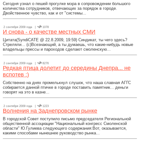
Сегодня узнал о пешей прогулке мэра в сопровождении большого
количества сотрудников, отвечающих за порядок в городе.
Двойственное чувство, как и от "системы...
2 сентября 2009 года |
1078
И снова - о качестве местных СМИ
Цитата(SyndiCATE @ 22.8.2009, 19:59) Синдикат, ты чего здесь?
Стреляли... (с)Всезнающий, а ты думаешь, что какие-нибудь новые
владельцы прессы и пароходов сделают смоленскую...
2 сентября 2009 года |
8276
Редкая птица долетит до середины Днепра... не
вспотев :)
Собственно на днях промелькнул слушок, что наша славная АГГС
собирается данной птичке в городе поставить памятник... деньги
говорят на это в казне...
2 сентября 2009 года |
1223
Волнения на Заднепровском рынке
В городской Совет поступило письмо председателя Региональной
общественной ассоциации "Национальный конгресс Смоленской
области" Ю.Гулиева следующего содержания:Вот, оказывается,
какими способами нынешнее руководство рынка...