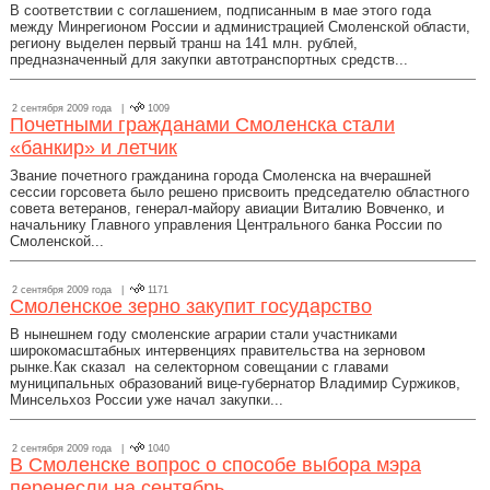
В соответствии с соглашением, подписанным в мае этого года
между Минрегионом России и администрацией Смоленской области,
региону выделен первый транш на 141 млн. рублей,
предназначенный для закупки автотранспортных средств...
2 сентября 2009 года |
1009
Почетными гражданами Смоленска стали
«банкир» и летчик
Звание почетного гражданина города Смоленска на вчерашней
сессии горсовета было решено присвоить председателю областного
совета ветеранов, генерал-майору авиации Виталию Вовченко, и
начальнику Главного управления Центрального банка России по
Смоленской...
2 сентября 2009 года |
1171
Смоленское зерно закупит государство
В нынешнем году смоленские аграрии стали участниками
широкомасштабных интервенциях правительства на зерновом
рынке.Как сказал на селекторном совещании с главами
муниципальных образований вице-губернатор Владимир Суржиков,
Минсельхоз России уже начал закупки...
2 сентября 2009 года |
1040
В Смоленске вопрос о способе выбора мэра
перенесли на сентябрь