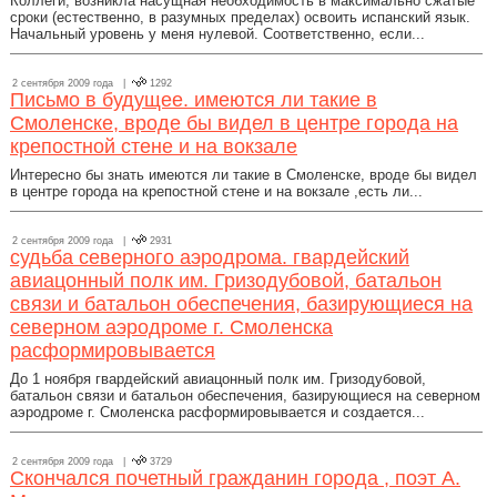
Коллеги, возникла насущная необходимость в максимально сжатые
сроки (естественно, в разумных пределах) освоить испанский язык.
Начальный уровень у меня нулевой. Соответственно, если...
2 сентября 2009 года |
1292
Письмо в будущее. имеются ли такие в
Смоленске, вроде бы видел в центре города на
крепостной стене и на вокзале
Интересно бы знать имеются ли такие в Смоленске, вроде бы видел
в центре города на крепостной стене и на вокзале ,есть ли...
2 сентября 2009 года |
2931
судьба северного аэродрома. гвардейский
авиацонный полк им. Гризодубовой, батальон
связи и батальон обеспечения, базирующиеся на
северном аэродроме г. Смоленска
расформировывается
До 1 ноября гвардейский авиацонный полк им. Гризодубовой,
батальон связи и батальон обеспечения, базирующиеся на северном
аэродроме г. Смоленска расформировывается и создается...
2 сентября 2009 года |
3729
Скончался почетный гражданин города , поэт А.