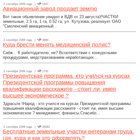
2 сентября 2009 года |
1647
Авиационный завод продает землю
Вот такое обьявление увидел в ВДВ от 23 августаУЧАСТКИ
земельные, 2.5 га, 1 га, 0.52 га, ул. Кутузова, реализует ОАО
"Смоленский авиационный...
2 сентября 2009 года |
3866
Куда брести менять медицинский полис?
Сабж... К работодателю, не? Всоответствии с конкурсными
процедурами, медстрахованием неработающих...
2 сентября 2009 года |
1741
Президентская программа. кто учился на курсах
Президентской программы повышения
квалификации расскажите - стоит ли, имея
высшее экономическое ?
Здрасьте !Народ - кто учился на курсах Президентской программы
повышения квалификации расскажите - стоит ли, имея высшее
экономическое ? менеджмент, финансы.Спасибо...
2 сентября 2009 года |
34081
Бесплатные земельные участки ветеранам труда.
где, куда и как это оформлять?