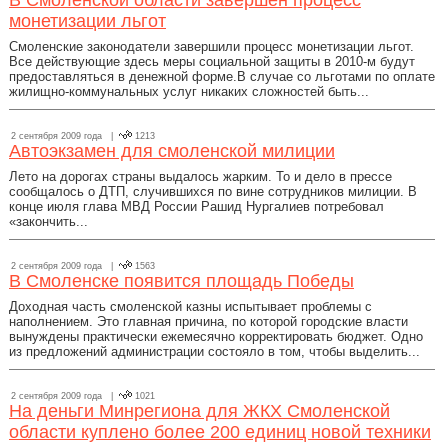
В Смоленской области завершен процесс
монетизации льгот
Смоленские законодатели завершили процесс монетизации льгот.
Все действующие здесь меры социальной защиты в 2010-м будут
предоставляться в денежной форме.В случае со льготами по оплате
жилищно-коммунальных услуг никаких сложностей быть...
2 сентября 2009 года |
1213
Автоэкзамен для смоленской милиции
Лето на дорогах страны выдалось жарким. То и дело в прессе
сообщалось о ДТП, случившихся по вине сотрудников милиции. В
конце июля глава МВД России Рашид Нургалиев потребовал
«закончить...
2 сентября 2009 года |
1563
В Смоленске появится площадь Победы
Доходная часть смоленской казны испытывает проблемы с
наполнением. Это главная причина, по которой городские власти
вынуждены практически ежемесячно корректировать бюджет. Одно
из предложений администрации состояло в том, чтобы выделить...
2 сентября 2009 года |
1021
На деньги Минрегиона для ЖКХ Смоленской
области куплено более 200 единиц новой техники