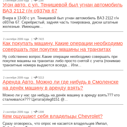
2 сентября 2009 года |
1190
Угон авто. с ул. Тенишевой был угнан автомобиль
ВАЗ 2112 г/н о937кв 67
Вчера в 13-00 с ул. Тенишевой был угнан автомобиль ВАЗ 2112 г/н
о937кв 67. Серебристый, задняя часть тонирована, диски штатные
железные. Имеющим...
2 сентября 2009 года |
7415
Как покупать машину. Какие операции необходимо
совершать при покупке машины на транзитах
Ну собственно вопрос.Какие операции необходимо совершать при
покупке машины на транзитах либо просто снятой с учета (понимаю
транзитные номера выдаются всегда... Или...
2 сентября 2009 года |
5213
Аренда Авто. Можно ли где нибудь в Смоленске
на денёк машину в аренду взять?
Можно ли у нас где нибудь на денёк машину в аренду взять??? кто
сталкивался??? Цитата(oleg8151 @...
2 сентября 2009 года |
1306
Кем ощущают себя владельцы Chevrolet?
Сразу оговорюсь, что опрос не касается владельцев Импал,