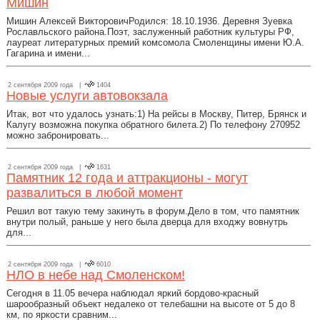
Мишин
Мишин Алексей ВикторовичРодился: 18.10.1936. Деревня Зуевка
Рославльского района.Поэт, заслуженный работник культуры РФ,
лауреат литературных премий комсомола Смоленщины имени Ю.А.
Гагарина и имени...
2 сентября 2009 года |
1404
Новые услуги автовокзала
Итак, вот что удалось узнать:1) На рейсы в Москву, Питер, Брянск и
Калугу возможна покупка обратного билета.2) По телефону 270952
можно забронировать...
2 сентября 2009 года |
1631
Памятник 12 года и аттракционы - могут
развалиться в любой момент
Решил вот такую тему закинуть в форум.Дело в том, что памятник
внутри полый, раньше у него была дверца для входжу вовнутрь
для...
2 сентября 2009 года |
6010
НЛО в небе над Смоленском!
Сегодня в 11.05 вечера наблюдал яркий бордово-красный
шарообразный объект недалеко от телебашни на высоте от 5 до 8
км, по яркости сравним...