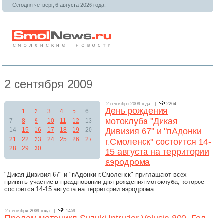
Сегодня четверг, 6 августа 2026 года.
2 сентября 2009
2 сентября 2009 года |
2264
День рождения
1
2
3
4
5
6
мотоклуба "Дикая
7
8
9
10
11
12
13
14
15
16
17
18
19
20
Дивизия 67" и "пАдонки
21
22
23
24
25
26
27
г.Смоленск" состоится 14-
28
29
30
15 августа на территории
аэродрома
"Дикая Дивизия 67" и "пАдонки г.Смоленск" приглашают всех
принять участие в праздновании дня рождения мотоклуба, которое
состоится 14-15 августа на территории аэродрома...
2 сентября 2009 года |
1459