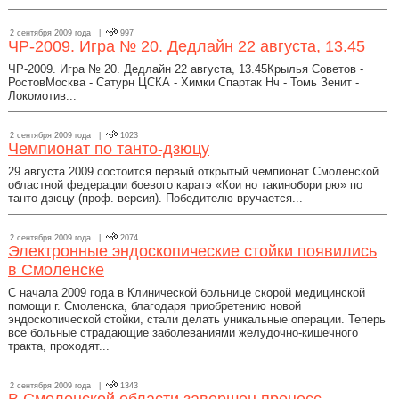
2 сентября 2009 года |
997
ЧР-2009. Игра № 20. Дедлайн 22 августа, 13.45
ЧР-2009. Игра № 20. Дедлайн 22 августа, 13.45Крылья Советов -
РостовМосква - Сатурн ЦСКА - Химки Спартак Нч - Томь Зенит -
Локомотив...
2 сентября 2009 года |
1023
Чемпионат по танто-дзюцу
29 августа 2009 состоится первый открытый чемпионат Смоленской
областной федерации боевого каратэ «Кои но такинобори рю» по
танто-дзюцу (проф. версия). Победителю вручается...
2 сентября 2009 года |
2074
Электронные эндоскопические стойки появились
в Смоленске
С начала 2009 года в Клинической больнице скорой медицинской
помощи г. Смоленска, благодаря приобретению новой
эндоскопической стойки, стали делать уникальные операции. Теперь
все больные страдающие заболеваниями желудочно-кишечного
тракта, проходят...
2 сентября 2009 года |
1343