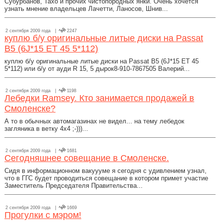
Субурбанов, Тахо и прочих чистопородных янки. Очень хочется
узнать мнение владельцев Лачетти, Ланосов, Шнив...
2 сентября 2009 года |
2247
куплю б/у оригинальные литые диски на Passat
B5 (6J*15 ET 45 5*112)
куплю б/у оригинальные литые диски на Passat B5 (6J*15 ET 45
5*112) или б/у от ауди R 15, 5 дырок8-910-7867505 Валерий...
2 сентября 2009 года |
1198
Лебедки Ramsey. Кто занимается продажей в
Смоленске?
А то в обычных автомагазинах не видел... на тему лебедок
загляника в ветку 4х4 ;-)))...
2 сентября 2009 года |
1681
Сегодняшнее совещание в Смоленске.
Сидя в информационном вакуууме я сегодня с удивлением узнал,
что в ГГС будет проводиться совещание в котором примет участие
Заместитель Председателя Правительства...
2 сентября 2009 года |
1669
Прогулки с мэром!