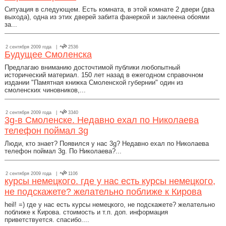
Ситуация в следующем. Есть комната, в этой комнате 2 двери (два
выхода), одна из этих дверей забита фанеркой и заклеена обоями
за...
2 сентября 2009 года |
2536
Будущее Смоленска
Предлагаю вниманию досточтимой публики любопытный
исторический материал. 150 лет назад в ежегодном справочном
издании "Памятная книжка Смоленской губернии" один из
смоленских чиновников,...
2 сентября 2009 года |
3340
3g-в Смоленске. Недавно ехал по Николаева
телефон поймал 3g
Люди, кто знает? Появился у нас 3g? Недавно ехал по Николаева
телефон поймал 3g. По Николаева?...
2 сентября 2009 года |
1106
курсы немецкого. где у нас есть курсы немецкого,
не подскажете? желательно поближе к Кирова
heil! =) где у нас есть курсы немецкого, не подскажете? желательно
поближе к Кирова. стоимость и т.п. доп. информация
приветствуется. спасибо....