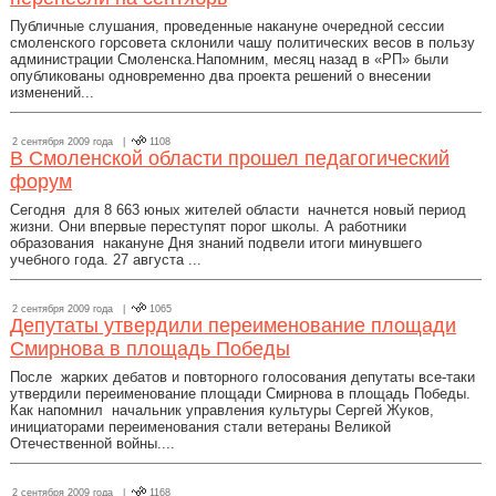
Публичные слушания, проведенные накануне очередной сессии
смоленского горсовета склонили чашу политических весов в пользу
администрации Смоленска.Напомним, месяц назад в «РП» были
опубликованы одновременно два проекта решений о внесении
изменений...
2 сентября 2009 года |
1108
В Смоленской области прошел педагогический
форум
Сегодня для 8 663 юных жителей области начнется новый период
жизни. Они впервые переступят порог школы. А работники
образования накануне Дня знаний подвели итоги минувшего
учебного года. 27 августа ...
2 сентября 2009 года |
1065
Депутаты утвердили переименование площади
Смирнова в площадь Победы
После жарких дебатов и повторного голосования депутаты все-таки
утвердили переименование площади Смирнова в площадь Победы.
Как напомнил начальник управления культуры Сергей Жуков,
инициаторами переименования стали ветераны Великой
Отечественной войны....
2 сентября 2009 года |
1168