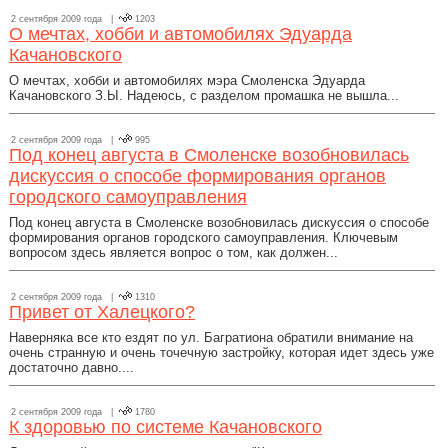
2 сентября 2009 года |
1203
О мечтах, хобби и автомобилях Эдуарда
Качановского
О мечтах, хобби и автомобилях мэра Смоленска Эдуарда
Качановского З.Ы. Надеюсь, с разделом промашка не вышла...
2 сентября 2009 года |
995
Под конец августа в Смоленске возобновилась
дискуссия о способе формирования органов
городского самоуправления
Под конец августа в Смоленске возобновилась дискуссия о способе
формирования органов городского самоуправления. Ключевым
вопросом здесь является вопрос о том, как должен...
2 сентября 2009 года |
1310
Привет от Халецкого?
Наверняка все кто ездят по ул. Багратиона обратили внимание на
очень странную и очень точечную застройку, которая идет здесь уже
достаточно давно....
2 сентября 2009 года |
1780
К здоровью по системе Качановского