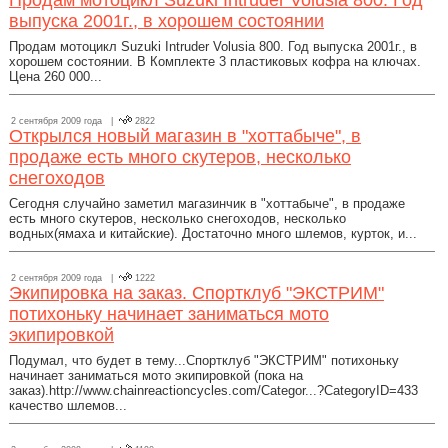
Продам мотоцикл Suzuki Intruder Volusia 800. Год
выпуска 2001г., в хорошем состоянии
Продам мотоцикл Suzuki Intruder Volusia 800. Год выпуска 2001г., в
хорошем состоянии. В Комплекте 3 пластиковых кофра на ключах.
Цена 260 000...
2 сентября 2009 года |
2822
Открылся новый магазин в "хоттабыче", в
продаже есть много скутеров, несколько
снегоходов
Сегодня случайно заметил магазинчик в "хоттабыче", в продаже
есть много скутеров, несколько снегоходов, несколько
водных(ямаха и китайские). Достаточно много шлемов, курток, и...
2 сентября 2009 года |
1222
Экипировка на заказ. Спортклуб "ЭКСТРИМ"
потихоньку начинает заниматься мото
экипировкой
Подумал, что будет в тему...Спортклуб "ЭКСТРИМ" потихоньку
начинает заниматься мото экипировкой (пока на
заказ).http://www.chainreactioncycles.com/Categor...?CategoryID=433
качество шлемов...