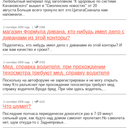
Любопытный материал под заголовком "К здоровью по системе
Качановского" вышел в "Смоленских новостях" от 20
августа.Больше всего тронуло вот это:ЦитатаСначала нам
напомнили...
2 сентября 2009 года |
1589
магазин Формула дивана. кто нибудь имел дело с
диванами из этой конторы?
Поделитесь, кто нибудь имел дело с диванами из этой конторы? И
как вам качество и сроки?...
2 сентября 2009 года |
3763
Мед. справка водителя. при прохождении
техосмотра требуют мед. справку водителя
Поскольку на автофоруме не зарегистрирован и не могу открыть
тему:Кто разъяснит:при прохождении техосмотра требуют мед.
справку водителя.Вроде бред. При чём здесь водитель,...
2 сентября 2009 года |
1102
Что шумит?
Последние полчаса периодически доносится раз в 7-10 минут
сильный шум, как будто над домом самолет пролетает.Но самолета
нет, шум откуда-то с Заднепровья...