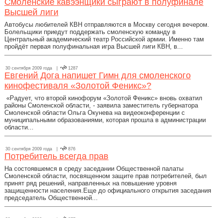
Смоленские кавээнщики сыграют в полуфинале
Высшей лиги
Автобусы любителей КВН отправляются в Москву сегодня вечером.
Болельщики приедут поддержать смоленскую команду в
Центральный академический театр Российской армии. Именно там
пройдёт первая полуфинальная игра Высшей лиги КВН, в...
30 сентября 2009 года |
1287
Евгений Дога напишет Гимн для смоленского
кинофестиваля «Золотой Феникс»?
«Радует, что второй кинофорум «Золотой Феникс» вновь охватил
районы Смоленской области, - заявила заместитель губернатора
Смоленской области Ольга Окунева на видеоконференции с
муниципальными образованиями, которая прошла в администрации
области...
30 сентября 2009 года |
876
Потребитель всегда прав
На состоявшемся в среду заседании Общественной палаты
Смоленской области, посвященном защите прав потребителей, был
принят ряд решений, направленных на повышение уровня
защищенности населения.Еще до официального открытия заседания
председатель Общественной...