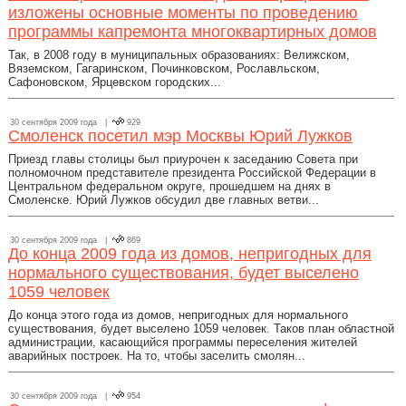
изложены основные моменты по проведению
программы капремонта многоквартирных домов
Так, в 2008 году в муниципальных образованиях: Велижском,
Вяземском, Гагаринском, Починковском, Рославльском,
Сафоновском, Ярцевском городских...
30 сентября 2009 года |
929
Смоленск посетил мэр Москвы Юрий Лужков
Приезд главы столицы был приурочен к заседанию Совета при
полномочном представителе президента Российской Федерации в
Центральном федеральном округе, прошедшем на днях в
Смоленске. Юрий Лужков обсудил две главных ветви...
30 сентября 2009 года |
869
До конца 2009 года из домов, непригодных для
нормального существования, будет выселено
1059 человек
До конца этого года из домов, непригодных для нормального
существования, будет выселено 1059 человек. Таков план областной
администрации, касающийся программы переселения жителей
аварийных построек. На то, чтобы заселить смолян...
30 сентября 2009 года |
954