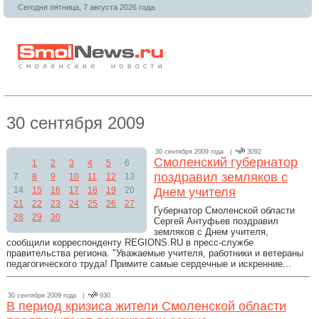
Сегодня пятница, 7 августа 2026 года.
30 сентября 2009
30 сентября 2009 года |
3092
Смоленский губернатор
1
2
3
4
5
6
поздравил земляков с
7
8
9
10
11
12
13
14
15
16
17
18
19
20
Днем учителя
21
22
23
24
25
26
27
Губернатор Смоленской области
28
29
30
Сергей Антуфьев поздравил
земляков с Днем учителя,
сообщили корреспонденту REGIONS.RU в пресс-службе
правительства региона. "Уважаемые учителя, работники и ветераны
педагогического труда! Примите самые сердечные и искренние...
30 сентября 2009 года |
930
В период кризиса жители Смоленской области