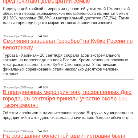
предпочитают демократии семью
Лидирующей тройкой в иерархии ценностей у жителей Смоленской
области в период экономической нестабильности являются семья
(81,6%), здоровье (80,8%) и материальный достаток (57,2%). Такие
данные приводит центр маркетинговых и социологических...
30 сентября 2009 года |
870
Смолянин завоевал "серебро" на Кубке России по
велотриалу
Турбаза «Хвойная» 26 сентября собрала асов экстремального
катания на велосипеде со всей России. Кроме основных призовых
мест разыгрывался также Кубок Смоленщины. Участниками
финальных соревнований стали несколько десятков человек,
которые...
30 сентября 2009 года |
959
В праздничных мероприятиях, посвященных Дню
города, 26 сентября приняли участие около 100
тысяч смолян
Об этом сообщили в администрации города.Выручка муниципальных
предприятий в этот день оказалась значительно больше обычного....
30 сентября 2009 года |
873
На совещании областной администрации были