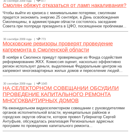
30 сентября 2009 года |
877
Смолян обяжут отказаться от ламп накаливания?
Чтобы выйти из кризиса с минимальными потерями, смолянам
придется экономить энергию.25 сентября, в День освобождения
Смоленщины, в администрации области состоялось заседание
Совета при полпреде президента в ЦФО, посвященное проблемам...
30 сентября 2009 года |
773
Московские ревизоры проверят проведение
капремонта в Смоленской области
В ноябре в Смоленск приедут проверяющие из Фонда содействия
реформированию ЖКХ. Комиссия оценит, насколько эффективно
регион использует деньги, выделенные Федеральным центром на
капремонт многоквартирных жилых домов и переселение людей...
30 сентября 2009 года |
1045
НА СЕЛЕКТОРНОМ СОВЕЩАНИИ ОБСУДИЛИ
ПРОВЕДЕНИЕ КАПИТАЛЬНОГО РЕМОНТА
МНОГОКВАРТИРНЫХ ДОМОВ
На еженедельном видеоселекторном совещании с руководителями
органов исполнительной власти, муниципальных районов и
городских округов области, которое провел Губернатор Сергей
Антуфьев, обсуждалась реализация Региональных адресных
программ по проведению капитального ремонта...