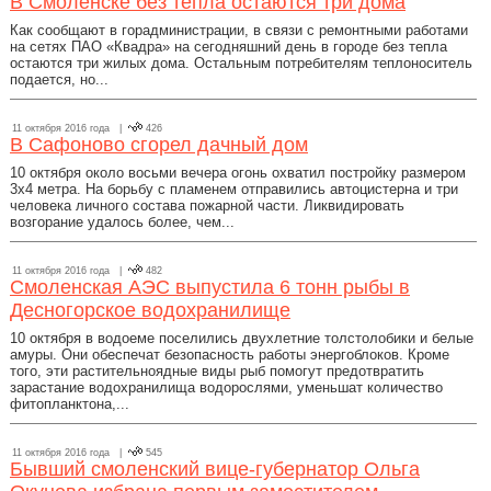
В Смоленске без тепла остаются три дома
Как сообщают в горадминистрации, в связи с ремонтными работами
на сетях ПАО «Квадра» на сегодняшний день в городе без тепла
остаются три жилых дома. Остальным потребителям теплоноситель
подается, но...
11 октября 2016 года |
426
В Сафоново сгорел дачный дом
10 октября около восьми вечера огонь охватил постройку размером
3х4 метра. На борьбу с пламенем отправились автоцистерна и три
человека личного состава пожарной части. Ликвидировать
возгорание удалось более, чем...
11 октября 2016 года |
482
Смоленская АЭС выпустила 6 тонн рыбы в
Десногорское водохранилище
10 октября в водоеме поселились двухлетние толстолобики и белые
амуры. Они обеспечат безопасность работы энергоблоков. Кроме
того, эти растительноядные виды рыб помогут предотвратить
зарастание водохранилища водорослями, уменьшат количество
фитопланктона,...
11 октября 2016 года |
545
Бывший смоленский вице-губернатор Ольга