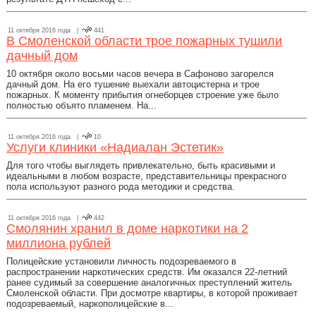
11 октября 2016 года |
441
В Смоленской области трое пожарных тушили
дачный дом
10 октября около восьми часов вечера в Сафоново загорелся
дачный дом. На его тушение выехали автоцистерна и трое
пожарных. К моменту прибытия огнеборцев строение уже было
полностью объято пламенем. На...
11 октября 2016 года |
10
Услуги клиники «Надиалан Эстетик»
Для того чтобы выглядеть привлекательно, быть красивыми и
идеальными в любом возрасте, представительницы прекрасного
пола используют разного рода методики и средства.
11 октября 2016 года |
442
Смолянин хранил в доме наркотики на 2
миллиона рублей
Полицейские установили личность подозреваемого в
распространении наркотических средств. Им оказался 22-летний
ранее судимый за совершение аналогичных преступлений житель
Смоленской области. При досмотре квартиры, в которой проживает
подозреваемый, наркополицейские в...