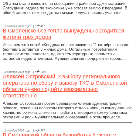
Об этом стало известно на совещании в районной администрации.
Сотрудники отдела по экономике уже готовят землю к передаче. В
общей сложности многодетные семьи получат восемь участков...
11 октября 2016 года |
417
В Смоленске без тепла вынуждены обходиться
жители трех домов
Из-за ремонта сетей «Квадры» по состоянию на 11 октября в городе
без тепла остаются 3 жилых дома. Остальным потребителям
теплоноситель подается, однако температурные параметры
остаются недостаточными. Муниципальные предприятия города...
11 октября 2016 года |
1198
Алексей Островский: к выбору регионального
оператора по сбору и вывозу ТКО в Смоленской
области нужно подойти максимально
ответственно
Алексей Островский провел совещание членов администрации
области, основным вопросом которого стало жилищно-коммунальное
хозяйство региона, а именно – работа с твердыми коммунальными
отходами и роль муниципальных образований в этом процессе....
11 октября 2016 года |
387
В Смоленской области безработный украл у