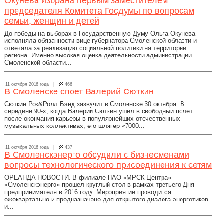
Окунева избрана первым заместителем
председателя Комитета Госдумы по вопросам
семьи, женщин и детей
До победы на выборах в Государственную Думу Ольга Окунева
исполняла обязанности вице-губернатора Смоленской области и
отвечала за реализацию социальной политики на территории
региона. Именно высокая оценка деятельности администрации
Смоленской области...
11 октября 2016 года |
466
В Смоленске споет Валерий Сюткин
Сюткин Рок&Ролл Бэнд зазвучит в Смоленске 30 октября. В
середине 90-х, когда Валерий Сюткин ушел в свободный полет
после окончания карьеры в популярнейших отечественных
музыкальных коллективах, его шлягер «7000...
11 октября 2016 года |
437
В Смоленскэнерго обсудили с бизнесменами
вопросы технологического присоединения к сетям
ОРЕАНДА-НОВОСТИ. В филиале ПАО «МРСК Центра» –
«Смоленскэнерго» прошел круглый стол в рамках третьего Дня
предпринимателя в 2016 году. Мероприятие проводится
ежеквартально и предназначено для открытого диалога энергетиков
и...