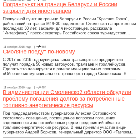
Погранпункт на границе Беларуси и России
закрыли для иностранцев
Пропускной пункт на границе Беларуси и России "Красная Горка",
работавший на трассе М1/Е30 недалеко от Смоленска на протяжении
последних 30 лет, закрыли для иностранцев, рассказала
"Интерфаксу" пресс-секретарь Российского союза туриндустрии...
11 октября 2016 года |
666
Смоляне поедут по-новому
С 2017 по 2019 год муниципальные транспортные предприятия
получат порядка 50 новых автобусов, трамваев и троллейбусов.
Сделать это планируется в рамках муниципальных программ
«Обновление муниципального транспорта города Смоленска». В...
11 октября 2016 года |
484
В администрации Смоленской области обсудили
проблему погашения долгов за потребленные
топливно-энергетические ресурсы
Под председательством губернатора Алексея Островского
состоялось совещание, посвященное вопросам погашения
задолженности за потребленные рядом предприятий области
топливно-энергетические ресурсы. В нем приняли участие вице-
губернатор Андрей Борисов, генеральный директор ООО «Газпром...