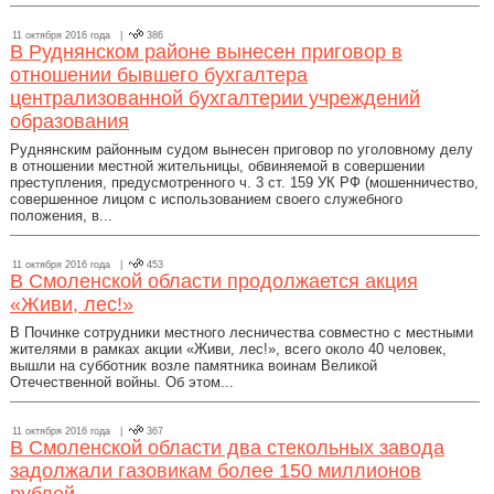
11 октября 2016 года |
386
В Руднянском районе вынесен приговор в
отношении бывшего бухгалтера
централизованной бухгалтерии учреждений
образования
Руднянским районным судом вынесен приговор по уголовному делу
в отношении местной жительницы, обвиняемой в совершении
преступления, предусмотренного ч. 3 ст. 159 УК РФ (мошенничество,
совершенное лицом с использованием своего служебного
положения, в...
11 октября 2016 года |
453
В Смоленской области продолжается акция
«Живи, лес!»
В Починке сотрудники местного лесничества совместно с местными
жителями в рамках акции «Живи, лес!», всего около 40 человек,
вышли на субботник возле памятника воинам Великой
Отечественной войны. Об этом...
11 октября 2016 года |
367
В Смоленской области два стекольных завода
задолжали газовикам более 150 миллионов