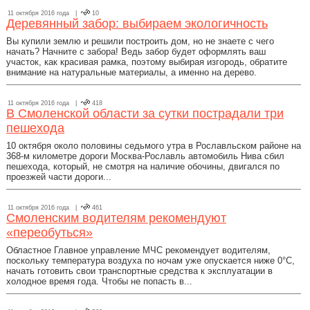
11 октября 2016 года |
10
Деревянный забор: выбираем экологичность
Вы купили землю и решили построить дом, но не знаете с чего
начать? Начните с забора! Ведь забор будет оформлять ваш
участок, как красивая рамка, поэтому выбирая изгородь, обратите
внимание на натуральные материалы, а именно на дерево.
11 октября 2016 года |
418
В Смоленской области за сутки пострадали три
пешехода
10 октября около половины седьмого утра в Рославльском районе на
368-м километре дороги Москва-Рославль автомобиль Нива сбил
пешехода, который, не смотря на наличие обочины, двигался по
проезжей части дороги...
11 октября 2016 года |
461
Смоленским водителям рекомендуют
«переобуться»
Областное Главное управление МЧС рекомендует водителям,
поскольку температура воздуха по ночам уже опускается ниже 0°C,
начать готовить свои транспортные средства к эксплуатации в
холодное время года. Чтобы не попасть в...