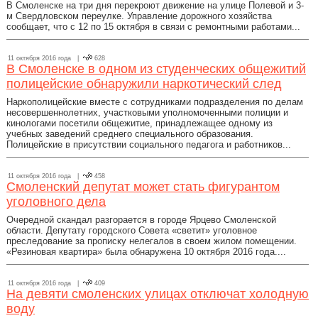
В Смоленске на три дня перекроют движение на улице Полевой и 3-
м Свердловском переулке. Управление дорожного хозяйства
сообщает, что с 12 по 15 октября в связи с ремонтными работами...
11 октября 2016 года |
628
В Смоленске в одном из студенческих общежитий
полицейские обнаружили наркотический след
Наркополицейские вместе с сотрудниками подразделения по делам
несовершеннолетних, участковыми уполномоченными полиции и
кинологами посетили общежитие, принадлежащее одному из
учебных заведений среднего специального образования.
Полицейские в присутствии социального педагога и работников...
11 октября 2016 года |
458
Смоленский депутат может стать фигурантом
уголовного дела
Очередной скандал разгорается в городе Ярцево Смоленской
области. Депутату городского Совета «светит» уголовное
преследование за прописку нелегалов в своем жилом помещении.
«Резиновая квартира» была обнаружена 10 октября 2016 года....
11 октября 2016 года |
409
На девяти смоленских улицах отключат холодную
воду