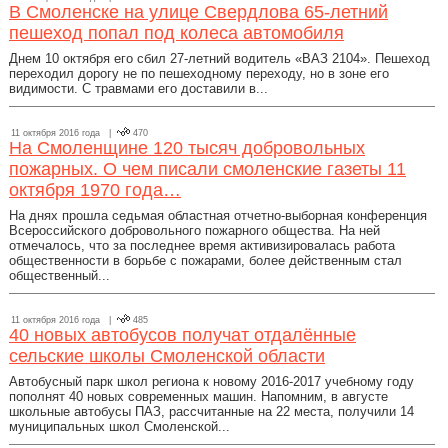
В Смоленске на улице Свердлова 65-летний
пешеход попал под колеса автомобиля
Днем 10 октября его сбил 27-летний водитель «ВАЗ 2104». Пешеход
переходил дорогу не по пешеходному переходу, но в зоне его
видимости. С травмами его доставили в...
11 октября 2016 года |
470
На Смоленщине 120 тысяч добровольных
пожарных. О чем писали смоленские газеты 11
октября 1970 года…
На днях прошла седьмая областная отчетно-выборная конференция
Всероссийского добровольного пожарного общества. На ней
отмечалось, что за последнее время активизировалась работа
общественности в борьбе с пожарами, более действенным стал
общественный...
11 октября 2016 года |
485
40 новых автобусов получат отдалённые
сельские школы Смоленской области
Автобусный парк школ региона к новому 2016-2017 учебному году
пополнят 40 новых современных машин. Напомним, в августе
школьные автобусы ПАЗ, рассчитанные на 22 места, получили 14
муниципальных школ Смоленской...