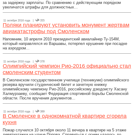
за задержку зарплаты. По сравнению с действующим порядком
увеличатся штрафы для должностных...
11 октября 2016 года |
355
Поляки планируют установить монумент жертвам
авиакатастрофы под Смоленском
Напомним, 10 апреля 2010 президентский авиалайнер Ту-154М,
который направлялся из Варшавы, потерпел крушение при посадке
на аэродром...
11 октября 2016 года |
378
Олимпийский чемпион Рио-2016 официально стал
смоленским студентом
В Смоленском государственном училище (техникуме) олимпийского
резерва вручили студенческий билет и зачетную книжку
олимпийскому чемпиону Рио-2016, российскому дзюдоисту Хасану
Халмурзаеву, сообщает Федерация спортивной борьбы Смоленской
области. После вручения документов...
11 октября 2016 года |
389
В Смоленске в однокомнатной квартире сгорела
кухня
Пожар случился 10 октября около 11 вечера в квартире на 5 этаже
девятиэтажки на улице Попова. Справиться с огнем удалось до