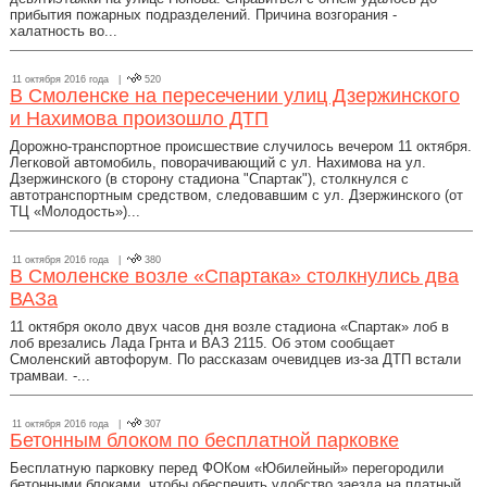
прибытия пожарных подразделений. Причина возгорания -
халатность во...
11 октября 2016 года |
520
В Смоленске на пересечении улиц Дзержинского
и Нахимова произошло ДТП
Дорожно-транспортное происшествие случилось вечером 11 октября.
Легковой автомобиль, поворачивающий с ул. Нахимова на ул.
Дзержинского (в сторону стадиона "Спартак"), столкнулся с
автотранспортным средством, следовавшим с ул. Дзержинского (от
ТЦ «Молодость»)...
11 октября 2016 года |
380
В Смоленске возле «Спартака» столкнулись два
ВАЗа
11 октября около двух часов дня возле стадиона «Спартак» лоб в
лоб врезались Лада Грнта и ВАЗ 2115. Об этом сообщает
Смоленский автофорум. По рассказам очевидцев из-за ДТП встали
трамваи. -...
11 октября 2016 года |
307
Бетонным блоком по бесплатной парковке
Бесплатную парковку перед ФОКом «Юбилейный» перегородили
бетонными блоками, чтобы обеспечить удобство заезда на платный