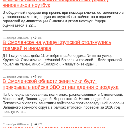
чиновников ноутбук
В обеденный перерыв вор проник при помощи ключа, оставленного в
условленном месте, в один из служебных кабинетов в здании
городской администрации Сычевки и украл ноутбук. Ущерб
оценивается в 22...
11 октября 2016 года |
459
В Смоленске на улице Крупской столкнулись
трамвай и иномарка
ДТП случилось днём 11 октября в районе дома № 55 по улице
Крупской. Столкнулись «Hyundai Solaris» и трамвай. - Либо трамвай
пошёл на таран, либо «Солярис», - пишут очевидцы...
11 октября 2016 года |
504
В Смоленской области зенитчики будут
прикрывать войска ЗВО от нападения с воздуха
На 8 специализированных полигонах, расположенных в Смоленской,
Московской, Ленинградской, Воронежской, Нижегородской и
Псковской областях зенитчики войсковой противовоздушной обороны
Западного военного округа в рамках итоговой проверки за 2016 год
приступили...
11 октября 2016 года |
424