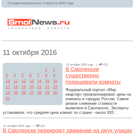
Сегодня воскресенье, 9 августа 2026 года.
11 октября 2016
11 октября 2016 года |
470
В Смоленске
1
2
существенно
3
4
5
6
7
8
9
10
11
12
13
14
15
16
подешевели комнаты
17
18
19
20
21
22
23
Федеральный портал «Мир
24
25
26
27
28
29
30
квартир» проанализировал цены на
31
комнаты в городах России. Самое
резкое снижение стоимости
выявлено в Смоленске. Эксперты
установили, что средняя цена комнат по стране - около 933...
11 октября 2016 года |
414
В Смоленске перекроют движение на двух улицах