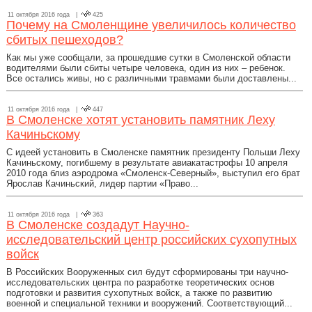
11 октября 2016 года |
425
Почему на Смоленщине увеличилось количество
сбитых пешеходов?
Как мы уже сообщали, за прошедшие сутки в Смоленской области
водителями были сбиты четыре человека, один из них – ребенок.
Все остались живы, но с различными травмами были доставлены...
11 октября 2016 года |
447
В Смоленске хотят установить памятник Леху
Качиньскому
С идеей установить в Смоленске памятник президенту Польши Леху
Качиньскому, погибшему в результате авиакатастрофы 10 апреля
2010 года близ аэродрома «Смоленск-Северный», выступил его брат
Ярослав Качиньский, лидер партии «Право...
11 октября 2016 года |
363
В Смоленске создадут Научно-
исследовательский центр российских сухопутных
войск
В Российских Вооруженных сил будут сформированы три научно-
исследовательских центра по разработке теоретических основ
подготовки и развития сухопутных войск, а также по развитию
военной и специальной техники и вооружений. Соответствующий...