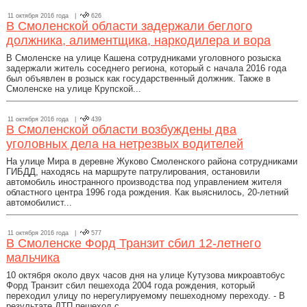
11 октября 2016 года |
626
В Смоленской области задержали беглого
должника, алиментщика, наркодилера и вора
В Смоленске на улице Кашена сотрудниками уголовного розыска
задержали житель соседнего региона, который с начала 2016 года
был объявлен в розыск как государственный должник. Также в
Смоленске на улице Крупской...
11 октября 2016 года |
439
В Смоленской области возбуждены два
уголовных дела на нетрезвых водителей
На улице Мира в деревне Жуково Смоленского района сотрудниками
ГИБДД, находясь на маршруте патрулирования, остановили
автомобиль иностранного производства под управлением жителя
областного центра 1996 года рождения. Как выяснилось, 20-летний
автомобилист...
11 октября 2016 года |
577
В Смоленске Форд Транзит сбил 12-летнего
мальчика
10 октября около двух часов дня на улице Кутузова микроавтобус
Форд Транзит сбил пешехода 2004 года рождения, который
переходил улицу по нерегулируемому пешеходному переходу. - В
результате ДТП пешеход с...