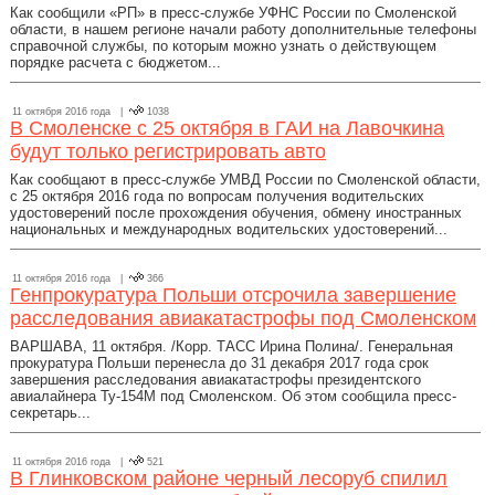
Как сообщили «РП» в пресс-службе УФНС России по Смоленской
области, в нашем регионе начали работу дополнительные телефоны
справочной службы, по которым можно узнать о действующем
порядке расчета с бюджетом...
11 октября 2016 года |
1038
В Смоленске с 25 октября в ГАИ на Лавочкина
будут только регистрировать авто
Как сообщают в пресс-службе УМВД России по Смоленской области,
с 25 октября 2016 года по вопросам получения водительских
удостоверений после прохождения обучения, обмену иностранных
национальных и международных водительских удостоверений...
11 октября 2016 года |
366
Генпрокуратура Польши отсрочила завершение
расследования авиакатастрофы под Смоленском
ВАРШАВА, 11 октября. /Корр. ТАСС Ирина Полина/. Генеральная
прокуратура Польши перенесла до 31 декабря 2017 года срок
завершения расследования авиакатастрофы президентского
авиалайнера Ту-154М под Смоленском. Об этом сообщила пресс-
секретарь...
11 октября 2016 года |
521
В Глинковском районе черный лесоруб спилил