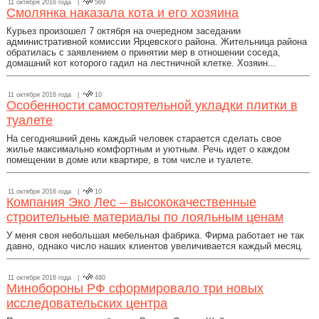
11 октября 2016 года |
569
Смолянка наказала кота и его хозяина
Курьез произошел 7 октября на очередном заседании
административной комиссии Ярцевского района. Жительница района
обратилась с заявлением о принятии мер в отношении соседа,
домашний кот которого гадил на лестничной клетке. Хозяин...
11 октября 2016 года |
10
Особенности самостоятельной укладки плитки в
туалете
На сегодняшний день каждый человек старается сделать свое
жилье максимально комфортным и уютным. Речь идет о каждом
помещении в доме или квартире, в том числе и туалете.
11 октября 2016 года |
10
Компания Эко Лес – высококачественные
строительные материалы по лояльным ценам
У меня своя небольшая мебельная фабрика. Фирма работает не так
давно, однако число наших клиентов увеличивается каждый месяц.
11 октября 2016 года |
480
Минобороны РФ сформировало три новых
исследовательских центра