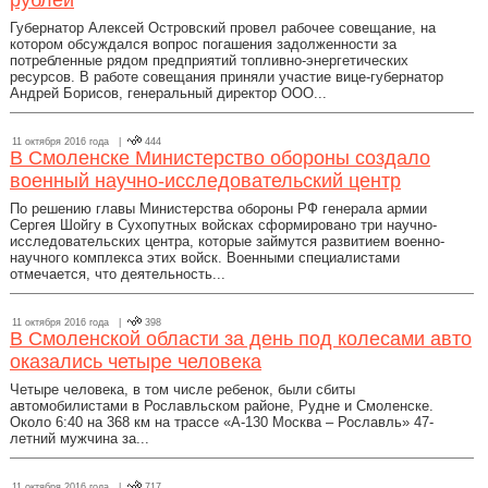
рублей
Губернатор Алексей Островский провел рабочее совещание, на
котором обсуждался вопрос погашения задолженности за
потребленные рядом предприятий топливно-энергетических
ресурсов. В работе совещания приняли участие вице-губернатор
Андрей Борисов, генеральный директор ООО...
11 октября 2016 года |
444
В Смоленске Министерство обороны создало
военный научно-исследовательский центр
По решению главы Министерства обороны РФ генерала армии
Сергея Шойгу в Сухопутных войсках сформировано три научно-
исследовательских центра, которые займутся развитием военно-
научного комплекса этих войск. Военными специалистами
отмечается, что деятельность...
11 октября 2016 года |
398
В Смоленской области за день под колесами авто
оказались четыре человека
Четыре человека, в том числе ребенок, были сбиты
автомобилистами в Рославльском районе, Рудне и Смоленске.
Около 6:40 на 368 км на трассе «А-130 Москва – Рославль» 47-
летний мужчина за...
11 октября 2016 года |
717