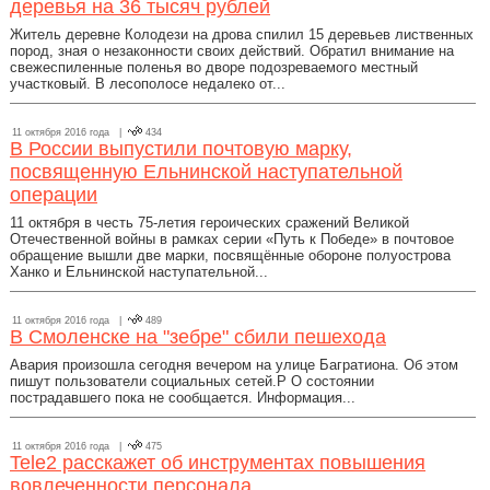
деревья на 36 тысяч рублей
Житель деревне Колодези на дрова спилил 15 деревьев лиственных
пород, зная о незаконности своих действий. Обратил внимание на
свежеспиленные поленья во дворе подозреваемого местный
участковый. В лесополосе недалеко от...
11 октября 2016 года |
434
В России выпустили почтовую марку,
посвященную Ельнинской наступательной
операции
11 октября в честь 75-летия героических сражений Великой
Отечественной войны в рамках серии «Путь к Победе» в почтовое
обращение вышли две марки, посвящённые обороне полуострова
Ханко и Ельнинской наступательной...
11 октября 2016 года |
489
В Смоленске на "зебре" сбили пешехода
Авария произошла сегодня вечером на улице Багратиона. Об этом
пишут пользователи социальных сетей.P О состоянии
пострадавшего пока не сообщается. Информация...
11 октября 2016 года |
475
Tele2 расскажет об инструментах повышения
вовлеченности персонала