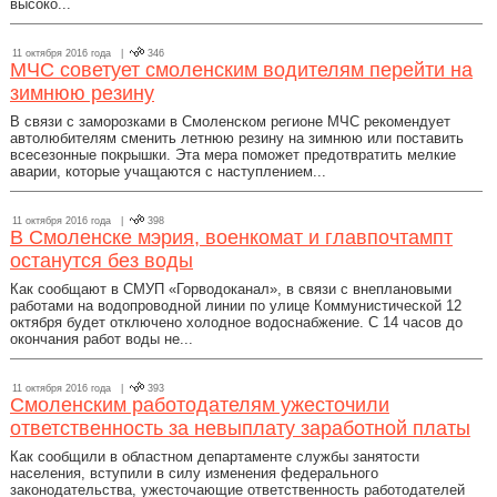
высоко...
11 октября 2016 года |
346
МЧС советует смоленским водителям перейти на
зимнюю резину
В связи с заморозками в Смоленском регионе МЧС рекомендует
автолюбителям сменить летнюю резину на зимнюю или поставить
всесезонные покрышки. Эта мера поможет предотвратить мелкие
аварии, которые учащаются с наступлением...
11 октября 2016 года |
398
В Смоленске мэрия, военкомат и главпочтампт
останутся без воды
Как сообщают в СМУП «Горводоканал», в связи с внеплановыми
работами на водопроводной линии по улице Коммунистической 12
октября будет отключено холодное водоснабжение. С 14 часов до
окончания работ воды не...
11 октября 2016 года |
393
Смоленским работодателям ужесточили
ответственность за невыплату заработной платы
Как сообщили в областном департаменте службы занятости
населения, вступили в силу изменения федерального
законодательства, ужесточающие ответственность работодателей