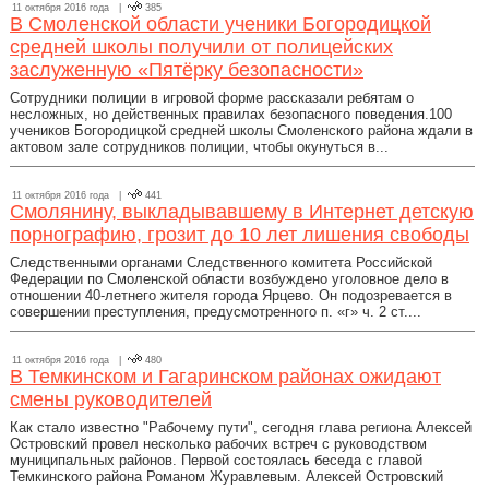
11 октября 2016 года |
385
В Смоленской области ученики Богородицкой
средней школы получили от полицейских
заслуженную «Пятёрку безопасности»
Сотрудники полиции в игровой форме рассказали ребятам о
несложных, но действенных правилах безопасного поведения.100
учеников Богородицкой средней школы Смоленского района ждали в
актовом зале сотрудников полиции, чтобы окунуться в...
11 октября 2016 года |
441
Смолянину, выкладывавшему в Интернет детскую
порнографию, грозит до 10 лет лишения свободы
Следственными органами Следственного комитета Российской
Федерации по Смоленской области возбуждено уголовное дело в
отношении 40-летнего жителя города Ярцево. Он подозревается в
совершении преступления, предусмотренного п. «г» ч. 2 ст....
11 октября 2016 года |
480
В Темкинском и Гагаринском районах ожидают
смены руководителей
Как стало известно "Рабочему пути", сегодня глава региона Алексей
Островский провел несколько рабочих встреч с руководством
муниципальных районов. Первой состоялась беседа с главой
Темкинского района Романом Журавлевым. Алексей Островский