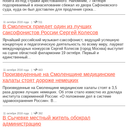
побега из-под стражи арестованного. Напомним, 7 октября
подозреваемый в изнасиловании сбежал из двора Сафоновского
суда, куда он был доставлен для продления срока...
11 октября 2016 года |
511
В Смоленск приедет один из лучших
саксофонистов России Сергей Колесов
Ярчайший российский музыкант-саксофонист, ведущий успешную
концертную и педагогическую деятельность по всему миру, лауреат
международных конкурсов Сергей Колесов (город Москва) выступит
на сцене областной филармонии 19 октября. Первый и
единственный...
11 октября 2016 года |
443
Произведенные на Смоленщине медицинские
халаты стоят дороже немецких
Произведенные на Смоленщине медицинские халаты стоят в 3,5
раза дороже лучших немецких. Об этом стало известно из доклада
института современной России: «О положении дел в системе
здравоохранения России». В...
11 октября 2016 года |
392
В Сычевке местный житель обокрал
администрацию