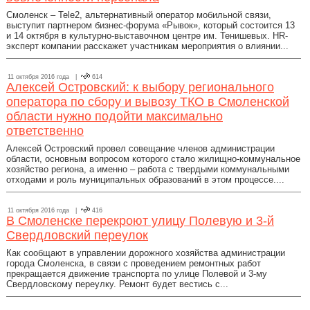
Смоленск – Tele2, альтернативный оператор мобильной связи,
выступит партнером бизнес-форума «Рывок», который состоится 13
и 14 октября в культурно-выставочном центре им. Тенишевых. HR-
эксперт компании расскажет участникам мероприятия о влиянии...
11 октября 2016 года |
614
Алексей Островский: к выбору регионального
оператора по сбору и вывозу ТКО в Смоленской
области нужно подойти максимально
ответственно
Алексей Островский провел совещание членов администрации
области, основным вопросом которого стало жилищно-коммунальное
хозяйство региона, а именно – работа с твердыми коммунальными
отходами и роль муниципальных образований в этом процессе....
11 октября 2016 года |
416
В Смоленске перекроют улицу Полевую и 3-й
Свердловский переулок
Как сообщают в управлении дорожного хозяйства администрации
города Смоленска, в связи с проведением ремонтных работ
прекращается движение транспорта по улице Полевой и 3-му
Свердловскому переулку. Ремонт будет вестись с...