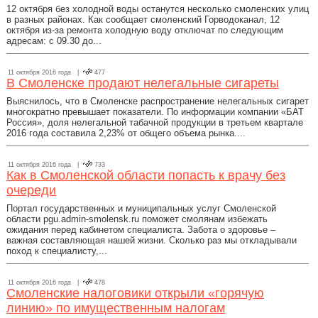
12 октября без холодной воды останутся несколько смоленских улиц
в разных районах. Как сообщает смоленский Горводоканал, 12
октября из-за ремонта холодную воду отключат по следующим
адресам: с 09.30 до...
11 октября 2016 года |
477
В Смоленске продают нелегальные сигареты
Выяснилось, что в Смоленске распространение нелегальных сигарет
многократно превышает показатели. По информации компании «БАТ
Россия», доля нелегальной табачной продукции в третьем квартале
2016 года составила 2,23% от общего объема рынка....
11 октября 2016 года |
733
Как в Смоленской области попасть к врачу без
очереди
Портал государственных и муниципальных услуг Смоленской
области pgu.admin-smolensk.ru поможет смолянам избежать
ожидания перед кабинетом специалиста. Забота о здоровье –
важная составляющая нашей жизни. Сколько раз мы откладывали
поход к специалисту,...
11 октября 2016 года |
478
Смоленские налоговики открыли «горячую
линию» по имущественным налогам