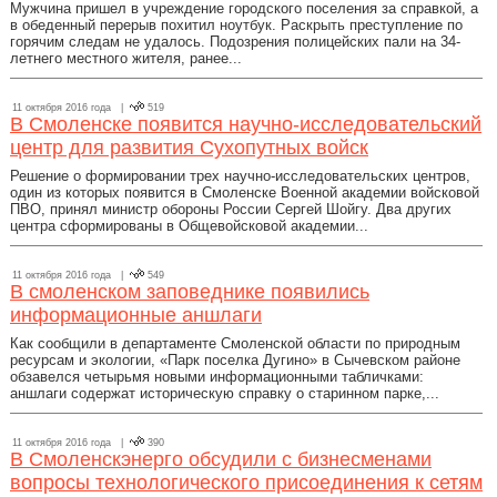
Мужчина пришел в учреждение городского поселения за справкой, а
в обеденный перерыв похитил ноутбук. Раскрыть преступление по
горячим следам не удалось. Подозрения полицейских пали на 34-
летнего местного жителя, ранее...
11 октября 2016 года |
519
В Смоленске появится научно-исследовательский
центр для развития Сухопутных войск
Решение о формировании трех научно-исследовательских центров,
один из которых появится в Смоленске Военной академии войсковой
ПВО, принял министр обороны России Сергей Шойгу. Два других
центра сформированы в Общевойсковой академии...
11 октября 2016 года |
549
В смоленском заповеднике появились
информационные аншлаги
Как сообщили в департаменте Смоленской области по природным
ресурсам и экологии, «Парк поселка Дугино» в Сычевском районе
обзавелся четырьмя новыми информационными табличками:
аншлаги содержат историческую справку о старинном парке,...
11 октября 2016 года |
390
В Смоленскэнерго обсудили с бизнесменами
вопросы технологического присоединения к сетям