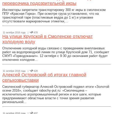
перевозчика подозрительной икры
Инспекторы запретили транспортировку 300 кг икры в смоленском
ППУ «Красная Горка». При осмотре груза установлено, что на
транспортной таре (пластиковые ведра до 1 кг) и упаковке
отсутствовали маркировочные этикетки,...
11 октября 2016 года |
478
На улице Крупской в Смоленске отключат
холодную воду
Отключение холодной воды связано с проведением внеплановых
работ на водопроводной линии по улице Крупской дом 71, сообщает
СМУП «Горводоканал». 12 октября с 9:30 до окончания работ будет
отключено холодное...
11 октября 2016 года |
428
Алексей Островский об итогах главной
сельхозвыставки
Смоленский губернатор Алексей Островский подвел итоги «Золотой
осени 2016», сообщает rabochy-put.ru: «Смоленщина –
исключительно агропромышленный регион и все шаги, которые
предпринимают областные власти с точки зрения развития
региональной...
11 октября 2016 года |
437