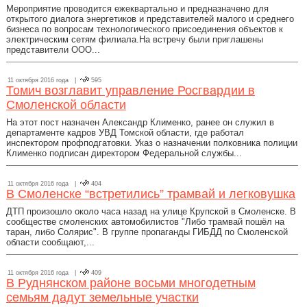
Мероприятие проводится ежеквартально и предназначено для
открытого диалога энергетиков и представителей малого и среднего
бизнеса по вопросам технологического присоединения объектов к
электрическим сетям филиала.На встречу были приглашены
представители ООО...
11 октября 2016 года |
595
Томич возглавит управление Росгвардии в
Смоленской области
На этот пост назначен Александр Клименко, ранее он служил в
департаменте кадров УВД Томской области, где работал
инспектором профподгатовки. Указ о назначении полковника полиции
Клименко подписан директором Федеральной службы...
11 октября 2016 года |
404
В Смоленске “встретились” трамвай и легковушка
ДТП произошло около часа назад на улице Крупской в Смоленске. В
сообществе смоленских автомобилистов "Либо трамвай пошёл на
таран, либо Солярис". В группе пропаганды ГИБДД по Смоленской
области сообщают,...
11 октября 2016 года |
409
В Руднянском районе восьми многодетным
семьям дадут земельные участки