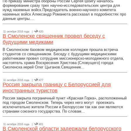
По приказу министра обороны России Сергея Шойгу началось
формирование сразу трех научно-исследовательских центра для
нужд наземных войск.Председатель военно-научного комитета
наземных войск Александр Романюта рассказал в подробностях про
данные центры....
11 октября 2016 года |
420
В Смоленске священник провел беседу с
будущими медиками
В Смоленском базовом медицинском колледже прошла встреча
студентов со священником. Беседу с будущими медицинскими
работниками провел сотрудник миссионерско-молодежного отдела,
настоятель храма Воскресения Христова (Словущего) города
Смоленска иерей Олег Цыганов.Священник...
11 октября 2016 года |
477
Россия закрыла границу с Белоруссией для
иностранных туристов
Россия закрыла пограничный пункт «Красная Горка», расположенный
под городом Смоленском. Теперь через него могут проезжать
исключительно жители России и Белоруссии так как они являются
странами союзного государства. По словам...
11 октября 2016 года |
401
В Смоленской области задержали белорусского