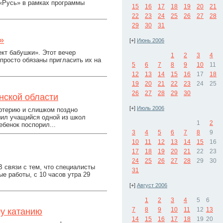
«Русь» в рамках программы
15
16
17
18
19
20
21
22
23
24
25
26
27
28
29
30
31
»
[+]
Июнь 2006
кт бабушки». Этот вечер
1
2
3
4
просто обязаны пригласить их на
5
6
7
8
9
10
11
12
13
14
15
16
17
18
19
20
21
22
23
24
25
26
27
28
29
30
нской области
[+]
Июль 2006
ртерию и слишком поздно
шил учащийся одной из школ
1
2
ебенок поспорил...
3
4
5
6
7
8
9
10
11
12
13
14
15
16
17
18
19
20
21
22
23
24
25
26
27
28
29
30
 связи с тем, что специалисты
31
е работы, с 10 часов утра 29
[+]
Август 2006
1
2
3
4
5
6
7
8
9
10
11
12
13
у катанию
14
15
16
17
18
19
20