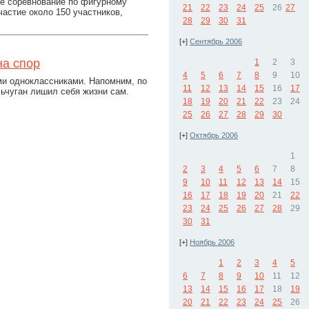
ое соревнование по фигурному
21
22
23
24
25
26
27
астие около 150 участников,
28
29
30
31
[+]
Сентябрь 2006
на спор
1
2
3
4
5
6
7
8
9
10
ими одноклассниками. Напомним, по
11
12
13
14
15
16
17
льчуган лишил себя жизни сам.
18
19
20
21
22
23
24
25
26
27
28
29
30
[+]
Октябрь 2006
1
2
3
4
5
6
7
8
9
10
11
12
13
14
15
16
17
18
19
20
21
22
23
24
25
26
27
28
29
30
31
[+]
Ноябрь 2006
1
2
3
4
5
6
7
8
9
10
11
12
13
14
15
16
17
18
19
20
21
22
23
24
25
26