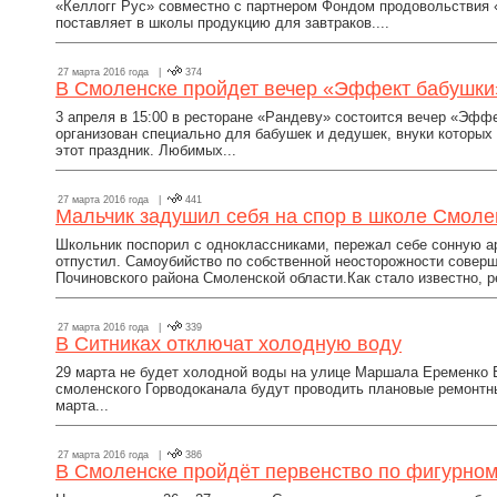
«Келлогг Рус» совместно с партнером Фондом продовольствия 
поставляет в школы продукцию для завтраков....
27 марта 2016 года |
374
В Смоленске пройдет вечер «Эффект бабушки
3 апреля в 15:00 в ресторане «Рандеву» состоится вечер «Эффе
организован специально для бабушек и дедушек, внуки которых 
этот праздник. Любимых...
27 марта 2016 года |
441
Мальчик задушил себя на спор в школе Смоле
Школьник поспорил с одноклассниками, пережал себе сонную а
отпустил. Самоубийство по собственной неосторожности совер
Починовского района Смоленской области.Как стало известно, р
27 марта 2016 года |
339
В Ситниках отключат холодную воду
29 марта не будет холодной воды на улице Маршала Еременко В
смоленского Горводоканала будут проводить плановые ремонтны
марта...
27 марта 2016 года |
386
В Смоленске пройдёт первенство по фигурном