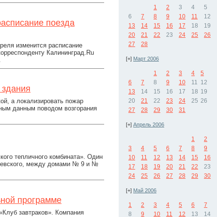
1
2
3
4
5
6
7
8
9
10
11
12
расписание поезда
13
14
15
16
17
18
19
20
21
22
23
24
25
26
27
28
преля изменится расписание
корреспонденту Калининград.Ru
[+]
Март 2006
.
1
2
3
4
5
6
7
8
9
10
11
12
 здания
13
14
15
16
17
18
19
ой, а локализировать пожар
20
21
22
23
24
25
26
нным данным поводом возгорания
27
28
29
30
31
[+]
Апрель 2006
1
2
3
4
5
6
7
8
9
кого тепличного комбината». Один
10
11
12
13
14
15
16
ачевского, между домами № 9 и №
17
18
19
20
21
22
23
24
25
26
27
28
29
30
[+]
Май 2006
ьной программе
1
2
3
4
5
6
7
 «Клуб завтраков». Компания
8
9
10
11
12
13
14