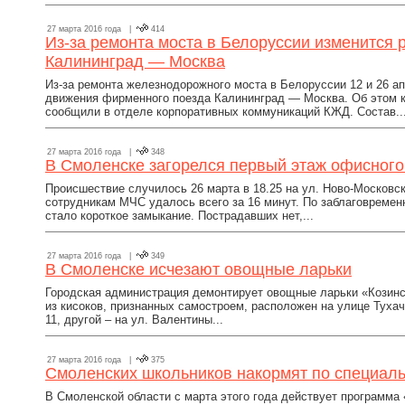
27 марта 2016 года |
414
Из-за ремонта моста в Белоруссии изменится 
Калининград — Москва
Из-за ремонта железнодорожного моста в Белоруссии 12 и 26 а
движения фирменного поезда Калининград — Москва. Об этом 
сообщили в отделе корпоративных коммуникаций КЖД. Состав..
27 марта 2016 года |
348
В Смоленске загорелся первый этаж офисного
Происшествие случилось 26 марта в 18.25 на ул. Ново-Московск
сотрудникам МЧС удалось всего за 16 минут. По заблаговреме
стало короткое замыкание. Пострадавших нет,...
27 марта 2016 года |
349
В Смоленске исчезают овощные ларьки
Городская администрация демонтирует овощные ларьки «Козинс
из кисоков, признанных самостроем, расположен на улице Тух
11, другой – на ул. Валентины...
27 марта 2016 года |
375
Смоленских школьников накормят по специал
В Смоленской области с марта этого года действует программа