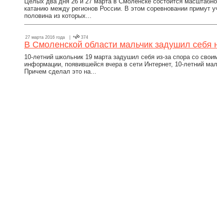
Целых два дня 26 и 27 марта в Смоленске состоится масштабн
катанию между регионов России. В этом соревновании примут уч
половина из которых...
27 марта 2016 года |
374
В Смоленской области мальчик задушил себя 
10-летний школьник 19 марта задушил себя из-за спора со сво
информации, появившейся вчера в сети Интернет, 10-летний ма
Причем сделал это на...