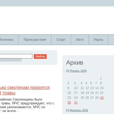
Политика
Происшествия
Спорт
Авто
Наука
?????????????????
Архив
[+]
Январь 2006
1
2
3
4
5
6
7
8
ько смолянам придется
9
10
11
12
13
14
15
й травы
16
17
18
19
20
21
22
23
24
25
26
27
28
29
 районах Смоленщины было
30
31
 травы. МЧС предупреждает, что с
ения увеличиваются. МЧС по
[+]
Февраль 2006
 не жгите...