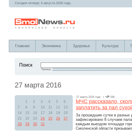
Сегодня четверг, 6 августа 2026 года.
Главная
Экономика
Здоровье
Культура
Поиск
Пример:
??????????????????????????????????????????????????????
27 марта 2016
27 марта 2016 года |
346
МЧС рассказало, скол
1
2
3
4
5
6
заплатить за пал сухо
7
8
9
10
11
12
13
14
15
16
17
18
19
20
За прошедшие сутки в разных
21
22
23
24
25
26
27
зафиксировано 8 случаев пала
каждым выездом площади гор
28
29
30
31
Смоленской области призывает: