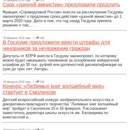
16 февраля 2019 года |
570
Срок «дачной амнистии» предложили продлить
Фракция «Справедливой России» внесла на рассмотрение Госдумы
законопроект о продлении срока действия «дачной амнистии» до 1
марта 2020 года. Дело в том, что год назад Госдума приняла
решение о том,...
16 февраля 2019 года |
282
В Госдуме предложили ввести штрафы для
чиновников за неуважение граждан
Депутаты от КПРФ внесли в Госдуму законопроект, по которому
можно будет наказывать чиновников за оскорбление избирателей
штрафом до 30 тыс. рублей или должностной дисквалификации на
срок до трех лет. Авторы...
16 февраля 2019 года |
324
Конкурс «Любимых книг волшебный мир»
стартует в Смоленске
Детский всероссийский конкурс изобразительного искусства и
декоративно-прикладного творчества "Любимых книг волшебный
мир" пройдет в Смоленске 15 и 16 февраля. Рассказывает
заместитель директора школы искусств им. Балакирева по
внеклассной и...