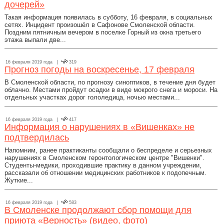
дочерей»
Такая информация появилась в субботу, 16 февраля, в социальных
сетях. Инцидент произошёл в Сафонове Смоленской области.
Поздним пятничным вечером в поселке Горный из окна третьего
этажа выпали две...
16 февраля 2019 года |
319
Прогноз погоды на воскресенье, 17 февраля
В Смоленской области, по прогнозу синоптиков, в течение дня будет
облачно. Местами пройдут осадки в виде мокрого снега и мороси. На
отдельных участках дорог гололедица, ночью местами...
16 февраля 2019 года |
417
Информация о нарушениях в «Вишенках» не
подтвердилась
Напомним, ранее практиканты сообщали о беспределе и серьезных
нарушениях в Смоленском геронтологическом центре "Вишенки".
Студенты-медики, проходившие практику в данном учреждении,
рассказали об отношении медицинских работников к подопечным.
Жуткие...
16 февраля 2019 года |
583
В Смоленске продолжают сбор помощи для
приюта «Верность» (видео, фото)