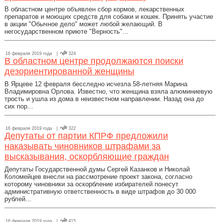
В областном центре объявлен сбор кормов, лекарственных
препаратов и моющих средств для собаки и кошек. Принять участие
в акции "Обычное дело" может любой желающий. В
негосударственном приюте "Верность"...
16 февраля 2019 года |
324
В областном центре продолжаются поиски
дезориентированной женщины
В Ярцеве 12 февраля бесследно исчезла 58-летняя Марина
Владимировна Орлова. Известно, что женщина взяла алюминиевую
трость и ушла из дома в неизвестном направлении. Назад она до
сих пор...
16 февраля 2019 года |
322
Депутаты от партии КПРФ предложили
наказывать чиновников штрафами за
высказывания, оскорбляющие граждан
Депутаты Государственной думы Сергей Казанков и Николай
Коломейцев внесли на рассмотрение проект закона, согласно
которому чиновники за оскорбление избирателей понесут
административную ответственность в виде штрафов до 30 000
рублей...
16 февраля 2019 года |
415