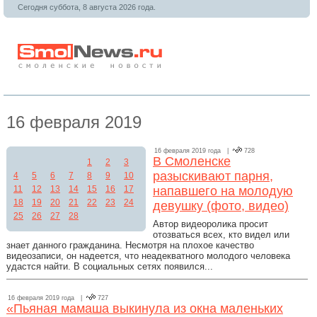
Сегодня суббота, 8 августа 2026 года.
16 февраля 2019
16 февраля 2019 года |
728
В Смоленске
1
2
3
разыскивают парня,
4
5
6
7
8
9
10
11
12
13
14
15
16
17
напавшего на молодую
18
19
20
21
22
23
24
девушку (фото, видео)
25
26
27
28
Автор видеоролика просит
отозваться всех, кто видел или
знает данного гражданина. Несмотря на плохое качество
видеозаписи, он надеется, что неадекватного молодого человека
удастся найти. В социальных сетях появился...
16 февраля 2019 года |
727
«Пьяная мамаша выкинула из окна маленьких