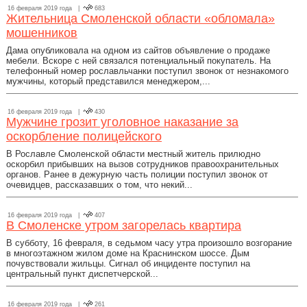
16 февраля 2019 года |
683
Жительница Смоленской области «обломала»
мошенников
Дама опубликовала на одном из сайтов объявление о продаже
мебели. Вскоре с ней связался потенциальный покупатель. На
телефонный номер рославльчанки поступил звонок от незнакомого
мужчины, который представился менеджером,...
16 февраля 2019 года |
430
Мужчине грозит уголовное наказание за
оскорбление полицейского
В Рославле Смоленской области местный житель прилюдно
оскорбил прибывших на вызов сотрудников правоохранительных
органов. Ранее в дежурную часть полиции поступил звонок от
очевидцев, рассказавших о том, что некий...
16 февраля 2019 года |
407
В Смоленске утром загорелась квартира
В субботу, 16 февраля, в седьмом часу утра произошло возгорание
в многоэтажном жилом доме на Краснинском шоссе. Дым
почувствовали жильцы. Сигнал об инциденте поступил на
центральный пункт диспетчерской...
16 февраля 2019 года |
261