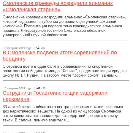
Смоленские краеведы возродили альманах
«Смоленская старина»
Смоленские краеведы возродили альманах «Смоленская старина»,
который издавался в губернии до революции ученой архивной
комиссией. Презентация первого тома краеведческого альманаха
прошла в Литературной гостиной Смоленской областной
универсальной научной библиотеки...
16 февраля 2019 года |
237
В Смоленске подвели итоги соревнований по
бёрдингу
С отрывом всего в один балл в соревновании по спортивной
орнитологии победила команда "Феникс", представляющая среднюю
школу № 1 г. Рудни. На втором месте "Зоркий сокол", за ним -...
16 февраля 2019 года |
426
Сотрудники Госавтоинспекции задержали
наркомана
33-летний житель областного центра перевозил в такси несколько
доз наркотических веществ. На одной из улиц города Смоленска
автоинспекторы остановили для стандартной проверки машину
такси. В салоне, помимо водителя,...