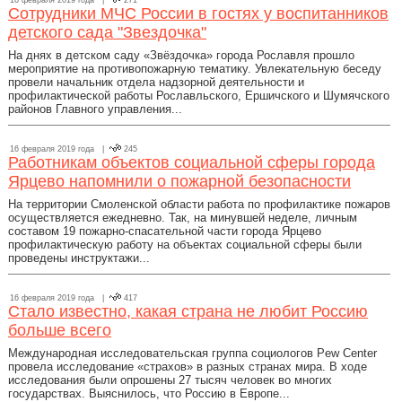
16 февраля 2019 года |
271
Сотрудники МЧС России в гостях у воспитанников
детского сада "Звездочка"
На днях в детском саду «Звёздочка» города Рославля прошло
мероприятие на противопожарную тематику. Увлекательную беседу
провели начальник отдела надзорной деятельности и
профилактической работы Рославльского, Ершичского и Шумячского
районов Главного управления...
16 февраля 2019 года |
245
Работникам объектов социальной сферы города
Ярцево напомнили о пожарной безопасности
На территории Смоленской области работа по профилактике пожаров
осуществляется ежедневно. Так, на минувшей неделе, личным
составом 19 пожарно-спасательной части города Ярцево
профилактическую работу на объектах социальной сферы были
проведены инструктажи...
16 февраля 2019 года |
417
Стало известно, какая страна не любит Россию
больше всего
Международная исследовательская группа социологов Pew Center
провела исследование «страхов» в разных странах мира. В ходе
исследования были опрошены 27 тысяч человек во многих
государствах. Выяснилось, что Россию в Европе...