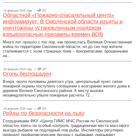
16 февраля 2019 года |
267
Областной «Пожарно-спасательный центр»
информирует: В Смоленской области изъяты и
уничтожены установленным порядком
взрывоопасные предметы времен ВОВ
Много лет прошло с тех пор, как пронеслась Великая Отечественная
война по территории Смоленской области, но до сих пор жители
сталкиваются с эхом страшных боев – боеприпасами, брошенными
на...
16 февраля 2019 года |
247
Огонь беспощаден
Вчера, около половины девятого утра, центральный пункт связи
пожарной охраны поступило сообщении о возгорании жилого дома в
деревне Велино Смоленского района. К месту вызова
незамедлительно убыли пожарные расчеты 72...
16 февраля 2019 года |
323
Рейды по безопасности на льду
Сотрудниками ФКУ «Центр ГИМС МЧС России по Смоленской
области» взяты на особый контроль традиционные места массового
выхода рыбаков на подледный лов рыбы. Инспекторы регулярно
проводят профилактические беседы с рыбаками, призывают