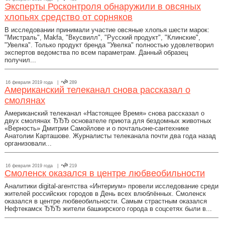
Эксперты Росконтроля обнаружили в овсяных
хлопьях средство от сорняков
В исследовании принимали участие овсяные хлопья шести марок:
"Мистраль", Makfa, "Вкусвилл", "Русский продукт", "Клинские",
"Увелка". Только продукт бренда "Увелка" полностью удовлетворил
экспертов ведомства по всем параметрам. Данный образец
получил...
16 февраля 2019 года |
289
Американский телеканал снова рассказал о
смолянах
Американский телеканал «Настоящее Время» снова рассказал о
двух смолянах ЂЂЂ основателе приюта для бездомных животных
«Верность» Дмитрии Самойлове и о почтальоне-сантехнике
Анатолии Карташове. Журналисты телеканала почти два года назад
организовали...
16 февраля 2019 года |
219
Смоленск оказался в центре любвеобильности
Аналитики digital-агентства «Интериум» провели исследование среди
жителей российских городов в День всех влюблённых. Смоленск
оказался в центре любвеобильности. Самым страстным оказался
Нефтекамск ЂЂЂ жители башкирского города в соцсетях были в...