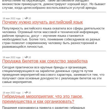
впечатление на окружающих. Такие автомобили обладают
множеством преимуществ, демонстрируют хороший вкус. Но бывают
случаи, когда целесообразно воспользоваться услугой аренды.
18 мая 2022 года |
10
Почему нужно изучать английский язык
Популярность английского языка охватила все сферы деятельности
человека. Огромный поток массовой и технической информации,
рабочие процессы, досуг – изучение языка становится
необходимостью. Более того, понимание собеседников из разных
стран позволит современному человеку быть разносторонней и
развивающейся личностью.
18 мая 2022 года |
10
Продажа билетов как средство заработка
Сегодня практически все крупные бренды и организации,
специализирующиеся на заработке денежных средств путем
проведения мероприятий массового характера, занимаются тем, что
получают свои основные доходности с реализации билетов на эти
самые мероприятия.
18 мая 2022 года |
10
Гибридные мероприятия: что это такое,
преимущества и как организовать?
Пандемия коронавируса привела к развитию гибридных