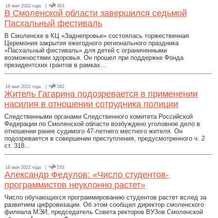
18 мая 2022 года |
363
В Смоленской области завершился седьмой
Пасхальный фестиваль
В Смоленске в КЦ «Заднепровье» состоялась торжественная
Церемония закрытия ежегодного регионального праздника
«Пасхальный фестиваль» для детей с ограниченными
возможностями здоровья. Он прошел при поддержке Фонда
президентских грантов в рамках...
18 мая 2022 года |
342
Житель Гагарина подозревается в применении
насилия в отношении сотрудника полиции
Следственными органами Следственного комитета Российской
Федерации по Смоленской области возбуждено уголовное дело в
отношении ранее судимого 47-летнего местного жителя. Он
подозревается в совершении преступления, предусмотренного ч. 2
ст. 318...
18 мая 2022 года |
533
Александр Федулов: «Число студентов-
программистов неуклонно растет»
Число обучающихся программированию студентов растет вслед за
развитием цифровизации. Об этом сообщил директор смоленского
филиала МЭИ, председатель Совета ректоров ВУЗов Смоленской