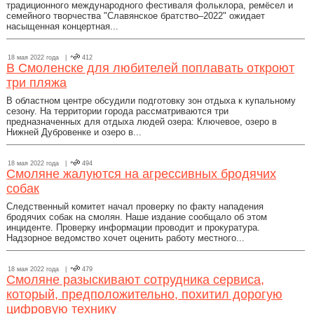
традиционного международного фестиваля фольклора, ремёсел и
семейного творчества "Славянское братство–2022" ожидает
насыщенная концертная...
18 мая 2022 года |
412
В Смоленске для любителей поплавать откроют
три пляжа
В областном центре обсудили подготовку зон отдыха к купальному
сезону. На территории города рассматриваются три
предназначенных для отдыха людей озера: Ключевое, озеро в
Нижней Дубровенке и озеро в...
18 мая 2022 года |
494
Смоляне жалуются на агрессивных бродячих
собак
Следственный комитет начал проверку по факту нападения
бродячих собак на смолян. Наше издание сообщало об этом
инциденте. Проверку информации проводит и прокуратура.
Надзорное ведомство хочет оценить работу местного...
18 мая 2022 года |
479
Смоляне разыскивают сотрудника сервиса,
который, предположительно, похитил дорогую
цифровую технику