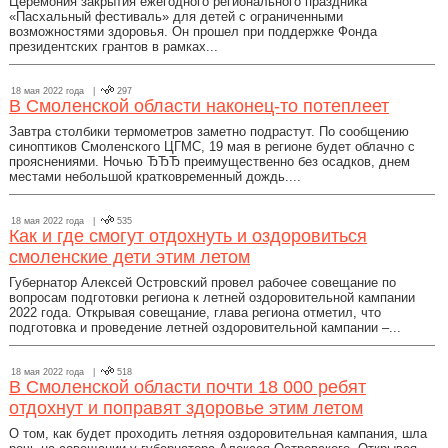
Церемония закрытия ежегодного регионального праздника
«Пасхальный фестиваль» для детей с ограниченными
возможностями здоровья. Он прошел при поддержке Фонда
президентских грантов в рамках...
18 мая 2022 года |
297
В Смоленской области наконец-то потеплеет
Завтра столбики термометров заметно подрастут. По сообщению
синоптиков Смоленского ЦГМС, 19 мая в регионе будет облачно с
прояснениями. Ночью ЂЂЂ преимущественно без осадков, днем
местами небольшой кратковременный дождь....
18 мая 2022 года |
535
Как и где смогут отдохнуть и оздоровиться
смоленские дети этим летом
Губернатор Алексей Островский провел рабочее совещание по
вопросам подготовки региона к летней оздоровительной кампании
2022 года. Открывая совещание, глава региона отметил, что
подготовка и проведение летней оздоровительной кампании –...
18 мая 2022 года |
518
В Смоленской области почти 18 000 ребят
отдохнут и поправят здоровье этим летом
О том, как будет проходить летняя оздоровительная кампания, шла