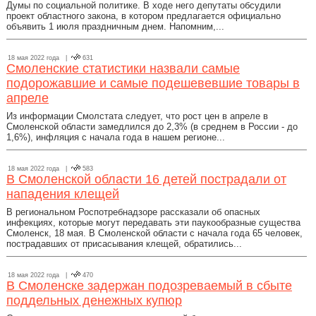
Думы по социальной политике. В ходе него депутаты обсудили
проект областного закона, в котором предлагается официально
объявить 1 июля праздничным днем. Напомним,...
18 мая 2022 года |
631
Смоленские статистики назвали самые
подорожавшие и самые подешевевшие товары в
апреле
Из информации Смолстата следует, что рост цен в апреле в
Смоленской области замедлился до 2,3% (в среднем в России - до
1,6%), инфляция с начала года в нашем регионе...
18 мая 2022 года |
583
В Смоленской области 16 детей пострадали от
нападения клещей
В региональном Роспотребнадзоре рассказали об опасных
инфекциях, которые могут передавать эти паукообразные существа
Смоленск, 18 мая. В Смоленской области с начала года 65 человек,
пострадавших от присасывания клещей, обратились...
18 мая 2022 года |
470
В Смоленске задержан подозреваемый в сбыте
поддельных денежных купюр