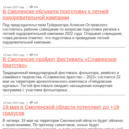
18 мая 2022 года |
404
В Смоленске обсудили подготовку к летней
оздоровительной кампании
Под председательством Губернатора Алексея Островского
состоялось рабочее совещание по вопросам подготовки региона к
летней оздоровительной кампании 2022 года. Открывая совещание,
глава региона отметил, что подготовка и проведение летней
оздоровительной кампании...
18 мая 2022 года |
416
В Смоленске пройдет фестиваль «Славянское
братство»
Традиционный международный фестиваль фольклора, ремёсел и
семейного творчества «Славянское братство – 2022» состоится 22
мая на территории археологического комплекса «Гнёздовские
курганы». Гостей фестиваля ожидает насыщенная концертная
программа с участием фольклорных...
18 мая 2022 года |
306
19 мая в Смоленской области потеплеет до +19
градусов
В четверг, 19 мая на территории Смоленской области будет облачно
с прояснениями. По прогнозу синоптиков, ночью будет