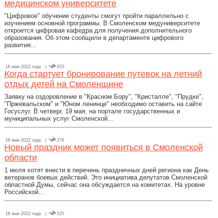
медицинском университете
"Цифровое" обучение студенты смогут пройти параллельно с
изучением основной программы. В Смоленском медуниверситете
откроется цифровая кафедра для получения дополнительного
образования. Об этом сообщили в департаменте цифрового
развития...
18 мая 2022 года |
833
Когда стартует бронирование путевок на летний
отдых детей на Смоленщине
Заявку на оздоровление в "Красном Бору", "Кристалле", "Прудке",
"Пржевальском" и "Юном ленинце" необходимо оставить на сайте
Госуслуг. В четверг, 19 мая, на портале государственных и
муниципальных услуг Смоленской...
18 мая 2022 года |
276
Новый праздник может появиться в Смоленской
области
1 июля хотят внести в перечень праздничных дней региона как День
ветеранов боевых действий. Это инициатива депутатов Смоленской
областной Думы, сейчас она обсуждается на комитетах. На уровне
Российской...
18 мая 2022 года |
525