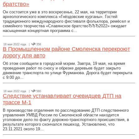
братство»
Он состоится уже в это воскресенье, 22 мая, на территории
археологического комплекса «Гнёздовские курганы». Гостей
традиционного международного фестиваля фольклора, ремёсел и
семейного творчества «Славянское братствоЂЂЂ2022» ожидает
насыщенная концертная программа с...
18 мая 2022 года |
358
В Промышленном районе Смоленска перекроют
дорогу для авто
Об этом сообщили в городской мэрии. Завтра, 19 мая, на время
проведения работ по сносу и обрезке деревьев будет закрыто
движение транспорта по улице Фурманова. Дорога будет перекрыта
с 9:00 до...
18 мая 2022 года |
560
Следствие устанавливает очевидцев ДТП на
трассе М-1
В производстве отделения по расследованию ДТП следственного
управления УМВД России по Смоленской области находится
уголовное дело по факту дорожно-транспортного происшествия, в
результате которого скончался пешеход. Установлено, что
23.11.2021 около 19...