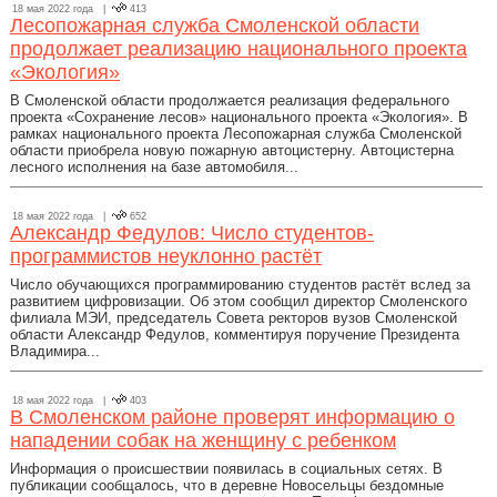
18 мая 2022 года |
413
Лесопожарная служба Смоленской области
продолжает реализацию национального проекта
«Экология»
В Смоленской области продолжается реализация федерального
проекта «Сохранение лесов» национального проекта «Экология». В
рамках национального проекта Лесопожарная служба Смоленской
области приобрела новую пожарную автоцистерну. Автоцистерна
лесного исполнения на базе автомобиля...
18 мая 2022 года |
652
Александр Федулов: Число студентов-
программистов неуклонно растёт
Число обучающихся программированию студентов растёт вслед за
развитием цифровизации. Об этом сообщил директор Смоленского
филиала МЭИ, председатель Совета ректоров вузов Смоленской
области Александр Федулов, комментируя поручение Президента
Владимира...
18 мая 2022 года |
403
В Смоленском районе проверят информацию о
нападении собак на женщину с ребенком
Информация о происшествии появилась в социальных сетях. В
публикации сообщалось, что в деревне Новосельцы бездомные