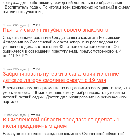
конкурса для работников учреждений дошкольного образования
«Воспитатель года». По итогам всех конкурсных испытаний в финал
вышли пять участниц,...
18 мая 2022 года |
413
Пьяный смолянин убил своего знакомого
Следственными органами Следственного комитета Российской
Федерации по Смоленской области завершено расследование
уголовного дела в отношении 43-летнего местного жителя. Он
обвиняется в совершении преступления, предусмотренного ч. 4
ст. 111 УК РФ...
18 мая 2022 года |
658
Забронировать путевки в санатории и летние
детские лагеря смоляне смогут с 19 мая
В региональном департаменте по соцразвитию сообщают о том, что
уже с четверга, 19 мая смоляне смогут забронировать путевки на
детский летний отдых. Доступ для бронирования на региональном
портале...
18 мая 2022 года |
564
В Смоленской области предлагают сделать 1
июля праздничным днем
Накануне состоялось заседание комитета Смоленской областной