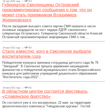
18 мая 2022 года |
913
Губернатор Смоленщины Островский
прокомментировал сообщения о том, что он
может стать преемником Владимира
Жириновского
После заседания высшего совета партии СМИ назвали в числе
основных кандидатов на пост лидера ЛДПР смоленского
губернатора Островского. Губернатор Смоленской области Алексей
Островский прокомментировал информацию СМИ о том,...
18 мая 2022 года |
567
Стало известно, кого в Смоленске выбрали
воспитателем года
Победителем конкурса признана сотрудница детского сада № 76
"Звёздный". В Смоленске прошла церемония награждения
финалистов и победителей муниципального этапа Всероссийского
конкурса для работников учреждений дошкольного образования
"Воспитатель года-2022"....
18 мая 2022 года |
651
В областном центре состоится фестиваль
«Славянское братство»
Он состоится уже в это воскресенье, 22 мая, на территории
археологического комплекса "Гнёздовские курганы". Гостей