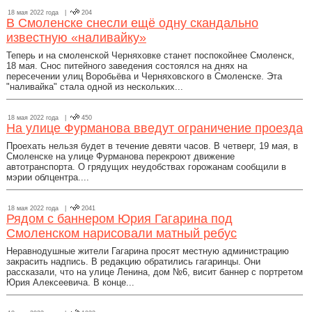
18 мая 2022 года |
204
В Смоленске снесли ещё одну скандально
известную «наливайку»
Теперь и на смоленской Черняховке станет поспокойнее Смоленск,
18 мая. Снос питейного заведения состоялся на днях на
пересечении улиц Воробьёва и Черняховского в Смоленске. Эта
"наливайка" стала одной из нескольких...
18 мая 2022 года |
450
На улице Фурманова введут ограничение проезда
Проехать нельзя будет в течение девяти часов. В четверг, 19 мая, в
Смоленске на улице Фурманова перекроют движение
автотранспорта. О грядущих неудобствах горожанам сообщили в
мэрии облцентра....
18 мая 2022 года |
2041
Рядом с баннером Юрия Гагарина под
Смоленском нарисовали матный ребус
Неравнодушные жители Гагарина просят местную администрацию
закрасить надпись. В редакцию обратились гагаринцы. Они
рассказали, что на улице Ленина, дом №6, висит баннер с портретом
Юрия Алексеевича. В конце...