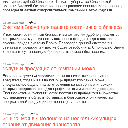
миллионов рублей Смоленск, 18 мая. Губернатор Смоленской
области Алексей Островский провел рабочее совещание по вопросу
проведения летней оздоровительной кампании в этом году Он...
18 мая 2022 года |
10
Система Bnovo для вашего гостиничного бизнеса
У вас свой гостиничный бизнес, и вы хотите им удобно управлять,
контролировать доступность номерного фонда, тогда к вам на
помощь придет система Bnovo. Благодаря данной системе вы
увеличите продажи, и у вас не будет овербукинга. С помощью Bnovo
клиенты могут напрямую бронировать номера без переплат.
18 мая 2022 года |
10
Услуги и продукция от компании Може
Если ваши деревья заболели, если на них стали появляться
вредители, тогда к вам на помощь придет компания Може,
специализирующаяся на изготовлении качественных инъекций,
которые предназначены для профилактики и лечение деревьев.
Специалистами компании Може постоянно проводится множество
исследований в области ботаники, и благодаря этому качество
предлагаемой продукции постоянно улучшается.
18 мая 2022 года |
256
21 и 22 мая в Смоленске на нескольких улицах
ограничат движение транспорта