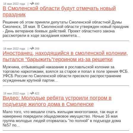
18 мая 2022 года |
490
В Смоленской области будут отмечать новый
праздник
Решение об этом приняли депутаты Смоленской областной Думы
Смоленск, 18 мая. В Смоленской области утвержден новый праздник
- День ветеранов боевых действий. Проект областного закона
рассмотрели в ходе заседания комитета...
18 мая 2022 года |
269
Иностранец, находящийся в смоленской колонии,
пытался "барыжить"героином из-за решетки
Мужчина, отбывающий наказание в рославльской колонии за
торговлю наркотиками, взялся за старое и попал в поле зрения ФСБ.
УФСБ России по Смоленской области пресекло распространение
осужденным крупной партии...
18 мая 2022 года |
422
Видео: Молодые ребята устроили погром в
подъезде жилого дома в Смоленске
Мало того, что мешали спать жильцам многоэтажки, так еще и
намеренно повредили общедомовое имущество. Ночью 16 мая
группа молодых людей оторвалась “по полной” в подъезде дома
№57 по...