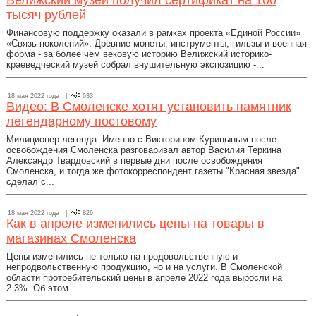
Велижский музей получил сертификат на 100
тысяч рублей
Финансовую поддержку оказали в рамках проекта «Единой России»
«Связь поколений». Древние монеты, инструменты, гильзы и военная
форма - за более чем вековую историю Велижский историко-
краеведческий музей собрал внушительную экспозицию -...
18 мая 2022 года |
633
Видео: В Смоленске хотят установить памятник
легендарному постовому
Милиционер-легенда. Именно с Викторином Курицыным после
освобождения Смоленска разговаривал автор Василия Теркина
Александр Твардовский в первые дни после освобождения
Смоленска, и тогда же фотокорреспондент газеты "Красная звезда"
сделал с...
18 мая 2022 года |
826
Как в апреле изменились цены на товары в
магазинах Смоленска
Цены изменились не только на продовольственную и
непродвольственную продукцию, но и на услуги. В Смоленской
области протребительский цены в апреле 2022 года выросли на
2.3%. Об этом...