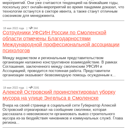
мероприятий. Они уже считаются тенденцией на ближайшие годы,
поскольку рост онлайн-мероприятий во время пандемии доказал, что
технологии останутся в секторе ивента, а также станут отличным
союзником для менеджмента.
18 мая 2022 года |
344
Сотрудники УФСИН России по Смоленской
области отмечены Благодарностями
Международной профессиональной ассоциации
психологов
Между ведомством и региональным представительством
организации налажено конструктивное взаимодействие. В рамках
Соглашения, заключенного между смоленским УФСИН и
Ассоциацией, проводится постоянная работа. Представители
организации оказывают безвозмездную помощь осужденным к...
18 мая 2022 года |
2191
Алексей Островский проинспектировал уборку
мусора на улице Энгельса в Смоленске
Вчера на своей странице в социальной сети Губернатор Алексей
Островский отреагировал на сообщение смолянки, которая
рассказала о невозможности организовать вывоз строительного
мусора из-за бездействия чиновников и коммунальных служб. Глава
региона...