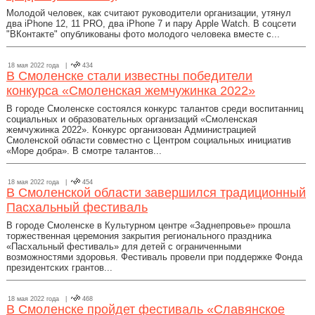
Молодой человек, как считают руководители организации, утянул
два iPhone 12, 11 PRO, два iPhone 7 и пару Apple Watch. В соцсети
"ВКонтакте" опубликованы фото молодого человека вместе с...
18 мая 2022 года |
434
В Смоленске стали известны победители
конкурса «Смоленская жемчужинка 2022»
В городе Смоленске состоялся конкурс талантов среди воспитанниц
социальных и образовательных организаций «Смоленская
жемчужинка 2022». Конкурс организован Администрацией
Смоленской области совместно с Центром социальных инициатив
«Море добра». В смотре талантов...
18 мая 2022 года |
454
В Смоленской области завершился традиционный
Пасхальный фестиваль
В городе Смоленске в Культурном центре «Заднепровье» прошла
торжественная церемония закрытия регионального праздника
«Пасхальный фестиваль» для детей с ограниченными
возможностями здоровья. Фестиваль провели при поддержке Фонда
президентских грантов...
18 мая 2022 года |
468
В Смоленске пройдет фестиваль «Славянское