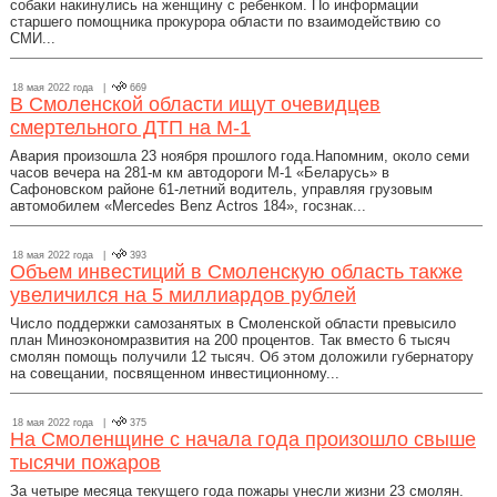
собаки накинулись на женщину с ребенком. По информации
старшего помощника прокурора области по взаимодействию со
СМИ...
18 мая 2022 года |
669
В Смоленской области ищут очевидцев
смертельного ДТП на М-1
Авария произошла 23 ноября прошлого года.Напомним, около семи
часов вечера на 281-м км автодороги М-1 «Беларусь» в
Сафоновском районе 61-летний водитель, управляя грузовым
автомобилем «Mercedes Benz Actros 184», госзнак...
18 мая 2022 года |
393
Объем инвестиций в Смоленскую область также
увеличился на 5 миллиардов рублей
Число поддержки самозанятых в Смоленской области превысило
план Миноэкономразвития на 200 процентов. Так вместо 6 тысяч
смолян помощь получили 12 тысяч. Об этом доложили губернатору
на совещании, посвященном инвестиционному...
18 мая 2022 года |
375
На Смоленщине с начала года произошло свыше
тысячи пожаров
За четыре месяца текущего года пожары унесли жизни 23 смолян.