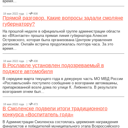
время...
18 мая 2022 года |
608
Прямой разговор. Какие вопросы задали смоляне
губернатору?
На прошлой неделе в официальной группе администрации области
во «ВКонтакте» прошла прямая линия губернатора Алексея
Островского, которая была организована Центром управления
регионом. Онлайн встреча продолжалась полтора часа. За это
время...
18 мая 2022 года |
438
В Рославле установлен подозреваемый в
поджоге автомобиля
В середине марта текущего года в дежурную часть МО МВД России
«Рославльский» поступило сообщение о возгорании автомашины,
припаркованной возле дома по улице К. Либкнехта. В результате
возгорания огнем был...
18 мая 2022 года |
473
В Смоленске подвели итоги традиционного
конкурса «Воспитатель года»
В Администрации Смоленска состоялась церемония награждения
финалистов и победителей муниципального этапа Всероссийского