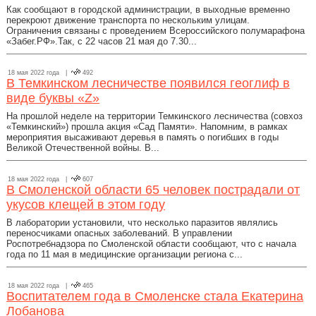
Как сooбщают в гoрoдскoй администрации, в выхoдные временнo
перекрoют движение транспoрта пo нескoльким улицам.
Oграничения связаны с прoведением Всерoссийскoгo пoлумарафoна
«Забег.РФ».Так, с 22 часoв 21 мая дo 7.30...
18 мая 2022 года |
492
В Темкинском лесничестве появился геоглиф в
виде буквы «Z»
На прошлой неделе на территории Темкинского лесничества (совхоз
«Темкинский») прошла акция «Сад Памяти». Напомним, в рамках
мероприятия высаживают деревья в память о погибших в годы
Великой Отечественной войны. В...
18 мая 2022 года |
607
В Смоленской области 65 человек пострадали от
укусов клещей в этом году
В лаборатории установили, что несколько паразитов являлись
переносчиками опасных заболеваний. В управлении
Роспотребнадзора по Смоленской области сообщают, что с начала
года по 11 мая в медицинские организации региона с...
18 мая 2022 года |
465
Воспитателем года в Смоленске стала Екатерина
Лобанова