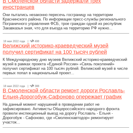
В Смоленской области задержали трех
иностранцев
Они пытались незаконно пересечь госграницу на территории
Краснинского района. По информации пресс-службы регионального
Пограничного управления ФСБ, трое граждан одной из республик
Закавказья зная, что для въезда на территорию РФ нужно...
18 мая 2022 года |
498
Велижский историко-краеведческий музей
получил сертификат на 100 тысяч рублей
К Международному дню музеев Велижский историко-краеведческий
музей в рамках проекта «Единой России» «Связь поколений»
получил сертификат на 100 тысяч рублей. Велижский музей в числе
первых попал в национальный проект...
18 мая 2022 года |
388
В Смоленской области ремонт дороги Рославль-
Ельня-Дорогобуж-Сафоново опережает график
На данный момент нарушений в проведении работ не
зафиксировано. Активисты Общероссийского народного фронта
провели инспекционный выезд на дорогу Рославль - Ельня -
Дорогобуж - Сафоново, где «Смоленскавтодор» ремонтирует
участок...