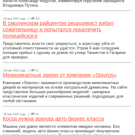
области Александр Федулов, комментируя поручение президента
Владимира Путина...
18 мая 2022 года |
351
В смоленском райцентре рецидивист избил
сожительницу и попытался покалечить
полицейского
Представитель власти смог увернуться, а агрессору уйти от
уголовной ответственности не удастся. Утром 6 мая сотрудник
полиции прибыл к одному из домов по улице Танкистов в Гагарине
для проверки...
18 мая 2022 года |
10
Межкомнатные двери от компании «Stavros»
Компания «Stavros» занимается производством межкомнатных
дверей из материалов на основе натуральной древесины. На сайте
представлено большое разнообразие моделей - шикарных
классических изделий и современных решений, подходящих для
любой обстановки.
18 мая 2022 года |
10
Когда нужна аренда авто бизнес класса
Машина уже давно является элементом имиджа человека. Без
сомнений, модель авто бизнес-класса произведет безупречное