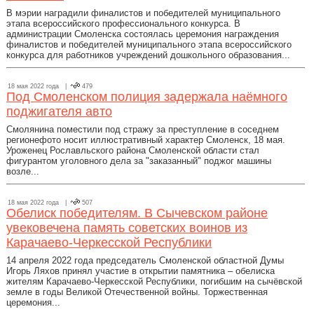
В мэрии наградили финалистов и победителей муниципального
этапа всероссийского профессионального конкурса. В
администрации Смоленска состоялась церемония награждения
финалистов и победителей муниципального этапа всероссийского
конкурса для работников учреждений дошкольного образования...
18 мая 2022 года |
479
Под Смоленском полиция задержала наёмного
поджигателя авто
Смолянина поместили под стражу за преступление в соседнем
регионефото носит иллюстративный характер Смоленск, 18 мая.
Уроженец Рославльского района Смоленской области стал
фигурантом уголовного дела за "заказанный" поджог машины
возле...
18 мая 2022 года |
507
Обелиск победителям. В Сычевском районе
увековечена память советских воинов из
Карачаево-Черкесской Республики
14 апреля 2022 года председатель Смоленской областной Думы
Игорь Ляхов принял участие в открытии памятника – обелиска
жителям Карачаево-Черкесской Республики, погибшим на сычёвской
земле в годы Великой Отечественной войны. Торжественная
церемония...