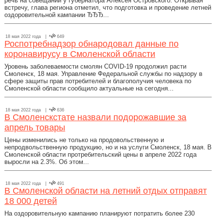
речь на совещании у губернатора Алексея Островского. Открывая
встречу, глава региона отметил, что подготовка и проведение летней
оздоровительной кампании ЂЂЂ...
18 мая 2022 года |
649
Роспотребнадзор обнародовал данные по
коронавирусу в Смоленской области
Уровень заболеваемости смолян COVID-19 продолжил расти
Смоленск, 18 мая. Управление Федеральной службы по надзору в
сфере защиты прав потребителей и благополучия человека по
Смоленской области сообщило актуальные на сегодня...
18 мая 2022 года |
636
В Смоленскстате назвали подорожавшие за
апрель товары
Цены изменились не только на продовольственную и
непродвольственную продукцию, но и на услуги Смоленск, 18 мая. В
Смоленской области протребительский цены в апреле 2022 года
выросли на 2.3%. Об этом...
18 мая 2022 года |
491
В Смоленской области на летний отдых отправят
18 000 детей
На оздоровительную кампанию планируют потратить более 230