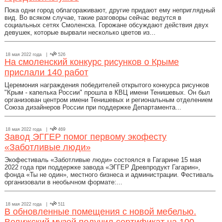
Пока одни город облагораживают, другие придают ему неприглядный
вид. Во всяком случае, такие разговоры сейчас ведутся в
социальных сетях Смоленска. Горожане обсуждают действия двух
девушек, которые вырвали несколько цветов из...
18 мая 2022 года |
526
На смоленский конкурс рисунков о Крыме
прислали 140 работ
Церемония награждения победителей открытого конкурса рисунков
"Крым - капелька России" прошла в КВЦ имени Тенишевых. Он был
организован центром имени Тенишевых и региональным отделением
Союза дизайнеров России при поддержке Департамента...
18 мая 2022 года |
469
Завод ЭГГЕР помог первому экофесту
«Заботливые люди»
Экофестиваль «Заботливые люди» состоялся в Гагарине 15 мая
2022 года при поддержке завода «ЭГГЕР Древпродукт Гагарин»,
фонда «Ты не один», местного бизнеса и администрации. Фестиваль
организовали в необычном формате:...
18 мая 2022 года |
511
В обновленные помещения с новой мебелью.