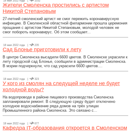
18 мая 2022 года |
1032
Жители Смоленска простились с артистом
Никитой Степановым
27-летний смоленский артист не смог пережить коронавирусную
инфекцию. В Смоленской областной филармонии прошла церемония
прощания с артистом Никитой Степановым, молодой человек не
смог побороть коронавирус. Об этом сообщает...
18 мая 2022 года |
235
Сад Блонье приготовили к лету
В центре Смоленска высадили 6600 цветов. В Смоленске украсили к
лету городской сад Блонье, сообщили в администрации Смоленска.
В мэрии подчеркнули, что сад украсили 6600 цветов....
18 мая 2022 года |
323
У кого из смолян на следущей неделе не будет
холодной воды?
На водопроводе в районе пищевого производства Смоленска
запланировали ремонт. В следующую среду будет отключено
холодное водоснабжение ряда домов на трёх улицах
Промышленного района Смоленска. Это связано с...
18 мая 2022 года |
677
Кафедра IT-образования откроется в Смоленском