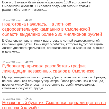
Всего с 1 января было зарегистрировано 1059 возгораний в
Смоленской области. 11 человек получили ожоги и травмы
различной степени тяжести....
18 мая 2022 года |
353
Подготовка началась. На летнюю
оздоровительную кампанию в Смоленской
области выделено более 230 миллионов рублей
В Смоленске приступили к подготовке к летней оздоровительной
кампании для детей. Речь идет о ребятах, которые будут посещать
лагеря дневного пребывания, организованные на базе школ, а также
в детском...
18 мая 2022 года |
2258
Губернатор призвал разработать график
ликвидации незаконных свалок в Смоленске
Мусор, который копился годами, убрали за несколько часов. Правда,
не обошлось без помощи губернатора. Глава региона, как и обещал,
посетил улицу Энгельса, на состояние которой пожаловались
смоляне в соцсетях. Груды...
18 мая 2022 года |
180
Незаконный букетик. Смолянки нарвали цветов на
городской клумбе