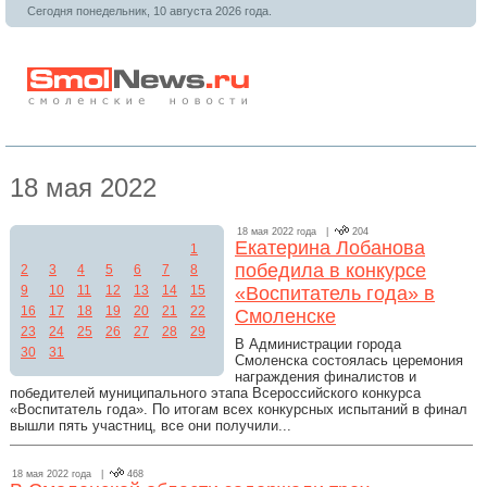
Сегодня понедельник, 10 августа 2026 года.
18 мая 2022
18 мая 2022 года |
204
Екатерина Лобанова
1
победила в конкурсе
2
3
4
5
6
7
8
9
10
11
12
13
14
15
«Воспитатель года» в
16
17
18
19
20
21
22
Смоленске
23
24
25
26
27
28
29
В Администрации города
30
31
Смоленска состоялась церемония
награждения финалистов и
победителей муниципального этапа Всероссийского конкурса
«Воспитатель года». По итогам всех конкурсных испытаний в финал
вышли пять участниц, все они получили...
18 мая 2022 года |
468