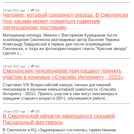
18 мая 2022 года |
528
Человек, который соединял сердца. В Смоленске
под часами может появиться памятник
легендарному постовому
Милиционер-легенда. Именно с Викторином Курицыным после
освобождения Смоленска разговаривал автор Василия Теркина
Александр Твардовский в первые дни после освобождения
Смоленска, и тогда же фотокорреспондент газеты "Красная звезда"
сделал с...
18 мая 2022 года |
305
Смоленских пенсионеров приглашают принять
участие в конкурсе «Спасибо Интернету - 2022»
Стартовал VIII Всероссийский конкурс личных достижений
пенсионеров в изучении компьютерной грамотности «Спасибо
Интернету - 2022». Принять участие в нём могут пенсионеры и
граждане старшего возраста (50+), обучившиеся работе...
18 мая 2022 года |
320
В Смоленской области завершился седьмой
Пасхальный фестиваль
В Смоленске в КЦ «Заднепровье» состоялась торжественная