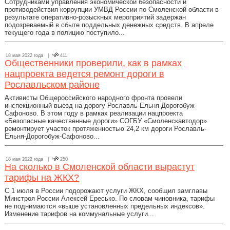
Сотрудниками управления экономической безопасности и
противодействия коррупции УМВД России по Смоленской области в
результате оперативно-розыскных мероприятий задержан
подозреваемый в сбыте поддельных денежных средств. В апреле
текущего года в полицию поступило...
18 мая 2022 года |
411
Общественники проверили, как в рамках
нацпроекта ведется ремонт дороги в
Рославльском районе
Активисты Общероссийского народного фронта провели
инспекционный выезд на дорогу Рославль-Ельня-Дорогобуж-
Сафоново. В этом году в рамках реализации нацпроекта
«Безопасные качественные дороги» СОГБУ «Смоленскавтодор»
ремонтирует участок протяженностью 24,2 км дороги Рославль-
Ельня-Дорогобуж-Сафоново...
18 мая 2022 года |
250
На сколько в Смоленской области вырастут
тарифы на ЖКХ?
С 1 июля в России подорожают услуги ЖКХ, сообщил замглавы
Минстроя России Алексей Ересько. По словам чиновника, тарифы
не поднимаются «выше установленных предельных индексов».
Изменение тарифов на коммунальные услуги...