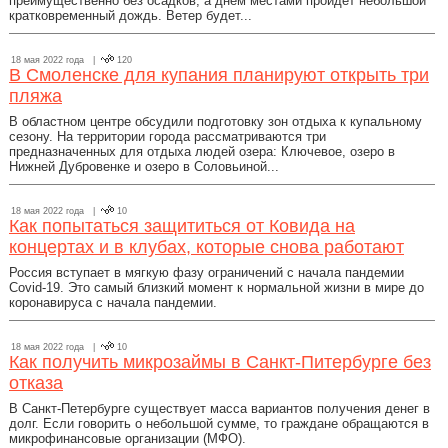
преимущественно без осадков, а днём местами пройдет небольшой
кратковременный дождь. Ветер будет...
18 мая 2022 года |
120
В Смоленске для купания планируют открыть три
пляжа
В областном центре обсудили подготовку зон отдыха к купальному
сезону. На территории города рассматриваются три
предназначенных для отдыха людей озера: Ключевое, озеро в
Нижней Дубровенке и озеро в Соловьиной...
18 мая 2022 года |
10
Как попытаться защититься от Ковида на
концертах и в клубах, которые снова работают
Россия вступает в мягкую фазу ограничений с начала пандемии
Covid-19. Это самый близкий момент к нормальной жизни в мире до
коронавируса с начала пандемии.
18 мая 2022 года |
10
Как получить микрозаймы в Санкт-Питербурге без
отказа
В Санкт-Петербурге существует масса вариантов получения денег в
долг. Если говорить о небольшой сумме, то граждане обращаются в
микрофинансовые организации (МФО).