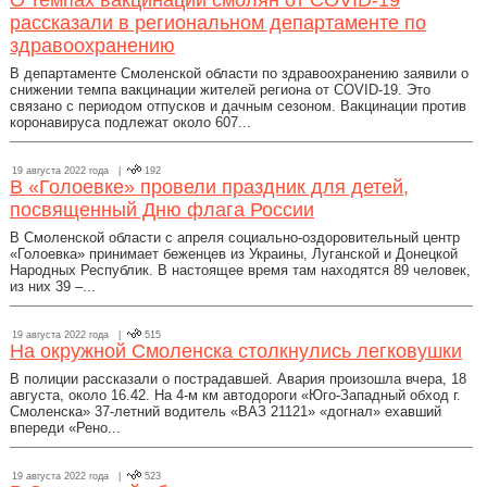
О темпах вакцинации смолян от COVID-19
рассказали в региональном департаменте по
здравоохранению
В департаменте Смоленской области по здравоохранению заявили о
снижении темпа вакцинации жителей региона от COVID-19. Это
связано с периодом отпусков и дачным сезоном. Вакцинации против
коронавируса подлежат около 607...
19 августа 2022 года |
192
В «Голоевке» провели праздник для детей,
посвященный Дню флага России
В Смоленской области с апреля социально-оздоровительный центр
«Голоевка» принимает беженцев из Украины, Луганской и Донецкой
Народных Республик. В настоящее время там находятся 89 человек,
из них 39 –...
19 августа 2022 года |
515
На окружной Смоленска столкнулись легковушки
В полиции рассказали о пострадавшей. Авария произошла вчера, 18
августа, около 16.42. На 4-м км автодороги «Юго-Западный обход г.
Смоленска» 37-летний водитель «ВАЗ 21121» «догнал» ехавший
впереди «Рено...
19 августа 2022 года |
523