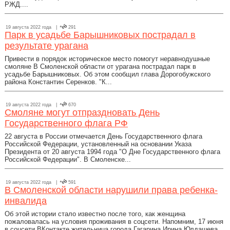
РЖД....
19 августа 2022 года |
291
Парк в усадьбе Барышниковых пострадал в
результате урагана
Привести в порядок историческое место помогут неравнодушные
смоляне В Смоленской области от урагана пострадал парк в
усадьбе Барышниковых. Об этом сообщил глава Дорогобужского
района Константин Серенков. "К...
19 августа 2022 года |
670
Смоляне могут отпраздновать День
Государственного флага РФ
22 августа в России отмечается День Государственного флага
Российской Федерации, установленный на основании Указа
Президента от 20 августа 1994 года "О Дне Государственного флага
Российской Федерации". В Смоленске...
19 августа 2022 года |
591
В Смоленской области нарушили права ребенка-
инвалида
Об этой истории стало известно после того, как женщина
пожаловалась на условия проживания в соцсети. Напомним, 17 июня
в соцсети ВКонтакте жительница города Гагарина Ирина Юлдашева