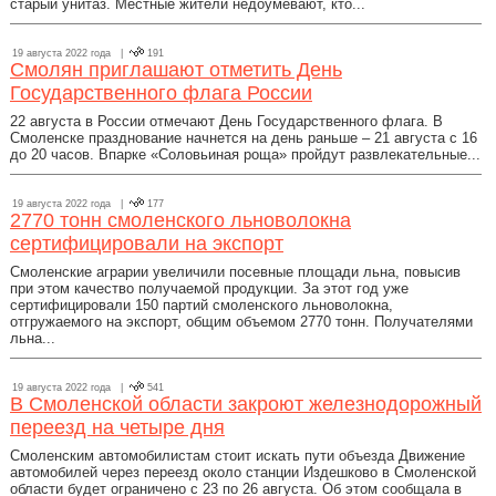
старый унитаз. Местные жители недоумевают, кто...
19 августа 2022 года |
191
Смолян приглашают отметить День
Государственного флага России
22 августа в России отмечают День Государственного флага. В
Смоленске празднование начнется на день раньше – 21 августа с 16
до 20 часов. Впарке «Соловьиная роща» пройдут развлекательные...
19 августа 2022 года |
177
2770 тонн смоленского льноволокна
сертифицировали на экспорт
Смоленские аграрии увеличили посевные площади льна, повысив
при этом качество получаемой продукции. За этот год уже
сертифицировали 150 партий смоленского льноволокна,
отгружаемого на экспорт, общим объемом 2770 тонн. Получателями
льна...
19 августа 2022 года |
541
В Смоленской области закроют железнодорожный
переезд на четыре дня
Смоленским автомобилистам стоит искать пути объезда Движение
автомобилей через переезд около станции Издешково в Смоленской
области будет ограничено с 23 по 26 августа. Об этом сообщала в