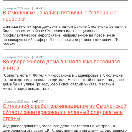
19 августа 2022 года |
417
В Смоленске начались пятничные "сплошные"
проверки
Экипажи инспекторов дежурят в одном районе Смоленска Сегодня в
Заднепровском районе Смоленска идёт специальное
профилактическое мероприятие, направленное на пресечение
правонарушений в сфере безопасности дорожного движения. "В
рамках...
19 августа 2022 года |
241
Во дворе жилого дома в Смоленске поселился
унитаз
"Совесть есть?" Жители микрорайона в Заднепровье в Смоленске
стали жертвами соседа-вредителя. Неизвестный оставил во дворе
дома 5а на улице Гризодубовой свой старый унитаз. Местные
жители недоумевают, кто...
19 августа 2022 года |
397
Ситуацией с ребенком-инвалидом из Смоленской
области заинтересовался клавный следователь
страны
Ход расследования уголовного дела поставлен на контроль в
центральном аппарате СК. Следственными органами Следственного