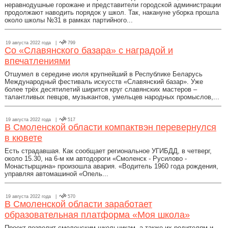
неравнодушные горожане и представители городской администрации
продолжают наводить порядок у школ. Так, накануне уборка прошла
около школы №31 в рамках партийного...
19 августа 2022 года |
799
Со «Славянского базара» с наградой и
впечатлениями
Отшумел в середине июля крупнейший в Республике Беларусь
Международный фестиваль искусств «Славянский базар». Уже
более трёх десятилетий ширится круг славянских мастеров –
талантливых певцов, музыкантов, умельцев народных промыслов,...
19 августа 2022 года |
517
В Смоленской области компактвэн перевернулся
в кювете
Есть страдавшая. Как сообщает региональное УГИБДД, в четверг,
около 15.30, на 6-м км автодороги «Смоленск - Русилово -
Монастырщина» произошла авария. «Водитель 1960 года рождения,
управляя автомашиной «Опель...
19 августа 2022 года |
570
В Смоленской области заработает
образовательная платформа «Моя школа»
Проект позволит смоленским школьникам, а также их родителям и