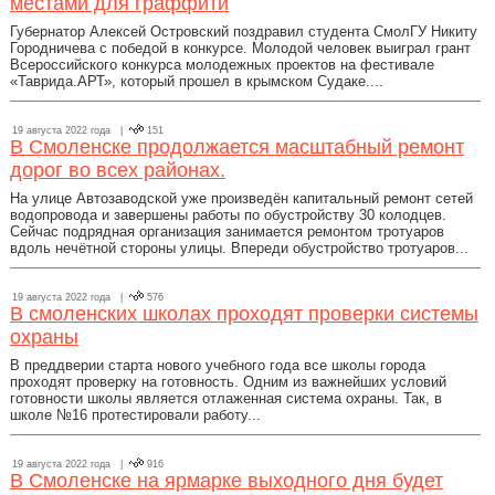
местами для граффити
Губернатор Алексей Островский поздравил студента СмолГУ Никиту
Городничева с победой в конкурсе. Молодой человек выиграл грант
Всероссийского конкурса молодежных проектов на фестивале
«Таврида.АРТ», который прошел в крымском Судаке....
19 августа 2022 года |
151
В Смоленске продолжается масштабный ремонт
дорог во всех районах.
На улице Автозаводской уже произведён капитальный ремонт сетей
водопровода и завершены работы по обустройству 30 колодцев.
Сейчас подрядная организация занимается ремонтом тротуаров
вдоль нечётной стороны улицы. Впереди обустройство тротуаров...
19 августа 2022 года |
576
В смоленских школах проходят проверки системы
охраны
В преддверии старта нового учебного года все школы города
проходят проверку на готовность. Одним из важнейших условий
готовности школы является отлаженная система охраны. Так, в
школе №16 протестировали работу...
19 августа 2022 года |
916
В Смоленске на ярмарке выходного дня будет