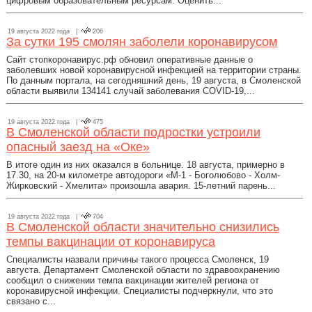
цифровым образовательным ресурсам. Оценить...
19 августа 2022 года |
206
За сутки 195 смолян заболели коронавирусом
Сайт стопкоронавирус.рф обновил оперативные данные о
заболевших новой коронавирусной инфекцией на территории страны.
По данным портала, на сегодняшний день, 19 августа, в Смоленской
области выявили 134141 случай заболевания COVID-19,...
19 августа 2022 года |
475
В Смоленской области подростки устроили
опасный заезд на «Оке»
В итоге один из них оказался в больнице. 18 августа, примерно в
17.30, на 20-м километре автодороги «М-1 - Боголюбово - Холм-
Жирковский - Хмелита» произошла авария. 15-летний парень...
19 августа 2022 года |
704
В Смоленской области значительно снизились
темпы вакцинации от коронавируса
Специалисты назвали причины такого процесса Смоленск, 19
августа. Департамент Смоленской области по здравоохранению
сообщил о снижении темпа вакцинации жителей региона от
коронавирусной инфекции. Специалисты подчеркнули, что это
связано с...