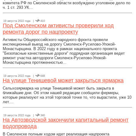
комитета РФ по Смоленской области возбуждено уголовное дело по
ч. 1 ст. 293 УК...
19 августа 2022 года |
410
Под Смоленском активисты проверили ход
ремонта дорог по нацпроекту
Активисты Общероссийского народного фронта провели
инспекционный выезд на дорогу Смоленск-Русилово-Упокой-
Монастырщина. В 2022 году в рамках национального проекта
"Безопасные качественные дороги" подрядная организация ведет
ремонт участка автодороги Смоленск-Русилово-Упокой-
Монастырщина протяженностью...
19 августа 2022 года |
648
На улице Тенишевой может закрыться ярмарка
Сельхозярмарка на улице Тенишевой может быть закрыта в
ближайшие дни. Об этом нашей редакции сообщили фермеры,
которые реализуют на этой торговой точке то, что вырастили, уже 10
лет....
19 августа 2022 года |
340
На Автозводской закончили капитальный ремонт
водопровода
В Смоленске полным ходом идет реализация нацпроекта