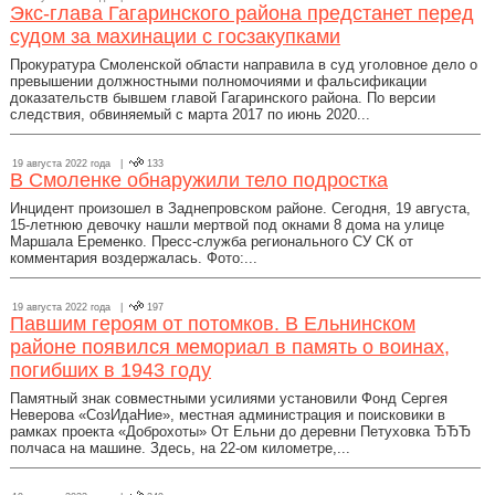
Экс-глава Гагаринского района предстанет перед
судом за махинации с госзакупками
Прокуратура Смоленской области направила в суд уголовное дело о
превышении должностными полномочиями и фальсификации
доказательств бывшем главой Гагаринского района. По версии
следствия, обвиняемый с марта 2017 по июнь 2020...
19 августа 2022 года |
133
В Смоленке обнаружили тело подростка
Инцидент произошел в Заднепровском районе. Сегодня, 19 августа,
15-летнюю девочку нашли мертвой под окнами 8 дома на улице
Маршала Еременко. Пресс-служба регионального СУ СК от
комментария воздержалась. Фото:...
19 августа 2022 года |
197
Павшим героям от потомков. В Ельнинском
районе появился мемориал в память о воинах,
погибших в 1943 году
Памятный знак совместными усилиями установили Фонд Сергея
Неверова «СозИдаНие», местная администрация и поисковики в
рамках проекта «Доброхоты» От Ельни до деревни Петуховка ЂЂЂ
полчаса на машине. Здесь, на 22-ом километре,...