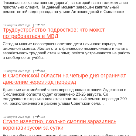
"Безопасные качественные дороги", за которой наша телекомпания
пристально следит. На данный момент завершен капитальный
ремонт сетей водопровода на улице Автозаводской в Смоленске....
19 августа 2022 года |
762
Трудоустройство подростков: что может
потребоваться в МВД
Сегодня многие несовершеннолетние дети начинают карьеру со
школьной скамьи. Желая стать финансово независимыми и начать
зарабатывать трудовой стаж и опыт, ребята устраиваются на работу
в свободное от учёбы...
19 августа 2022 года |
343
В Смоленской области на четыре дня ограничат
движение через ж/д переезд
Движение автомобилей через переезд около станции Издешково в
Смоленской области будет ограничено 23-26 августа. Со
следующего вторника начнется капитальный ремонт переезда 290
км, расположенного в районе улицы Советской села...
19 августа 2022 года |
192
Стало известно, сколько смолян заразились
коронавирусом за сутки
Роспотребнадзор продолжает фиксировать высокую заболеваемость