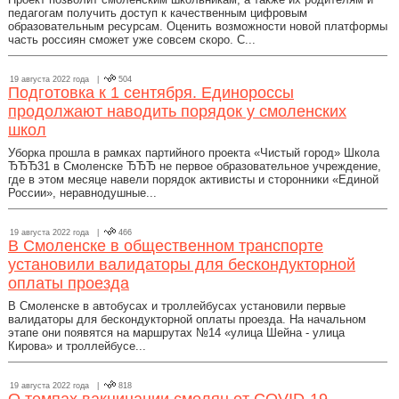
педагогам получить доступ к качественным цифровым
образовательным ресурсам. Оценить возможности новой платформы
часть россиян сможет уже совсем скоро. С...
19 августа 2022 года |
504
Подготовка к 1 сентября. Единороссы
продолжают наводить порядок у смоленских
школ
Уборка прошла в рамках партийного проекта «Чистый город» Школа
ЂЂЂ31 в Смоленске ЂЂЂ не первое образовательное учреждение,
где в этом месяце навели порядок активисты и сторонники «Единой
России», неравнодушные...
19 августа 2022 года |
466
В Смоленске в общественном транспорте
установили валидаторы для бескондукторной
оплаты проезда
В Смоленске в автобусах и троллейбусах установили первые
валидаторы для бескондукторной оплаты проезда. На начальном
этапе они появятся на маршрутах №14 «улица Шейна - улица
Кирова» и троллейбусе...
19 августа 2022 года |
818