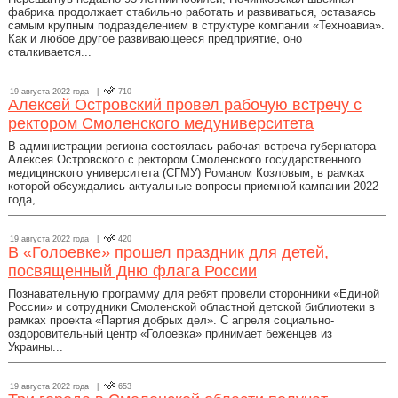
фабрика продолжает стабильно работать и развиваться, оставаясь
самым крупным подразделением в структуре компании «Техноавиа».
Как и любое другое развивающееся предприятие, оно
сталкивается...
19 августа 2022 года |
710
Алексей Островский провел рабочую встречу с
ректором Смоленского медуниверситета
В администрации региона состоялась рабочая встреча губернатора
Алексея Островского с ректором Смоленского государственного
медицинского университета (СГМУ) Романом Козловым, в рамках
которой обсуждались актуальные вопросы приемной кампании 2022
года,...
19 августа 2022 года |
420
В «Голоевке» прошел праздник для детей,
посвященный Дню флага России
Познавательную программу для ребят провели сторонники «Единой
России» и сотрудники Смоленской областной детской библиотеки в
рамках проекта «Партия добрых дел». С апреля социально-
оздоровительный центр «Голоевка» принимает беженцев из
Украины...
19 августа 2022 года |
653