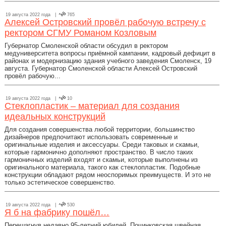
19 августа 2022 года |
765
Алексей Островский провёл рабочую встречу с
ректором СГМУ Романом Козловым
Губернатор Смоленской области обсудил в ректором
медуниверситета вопросы приёмной кампании, кадровый дефицит в
районах и модернизацию здания учебного заведения Смоленск, 19
августа. Губернатор Смоленской области Алексей Островский
провёл рабочую...
19 августа 2022 года |
10
Стеклопластик – материал для создания
идеальных конструкций
Для создания совершенства любой территории, большинство
дизайнеров предпочитают использовать современные и
оригинальные изделия и аксессуары. Среди таковых и скамьи,
которые гармонично дополняют пространство. В число таких
гармоничных изделий входят и скамьи, которые выполнены из
оригинального материала, такого как стеклопластик. Подобные
конструкции обладают рядом неоспоримых преимуществ. И это не
только эстетическое совершенство.
19 августа 2022 года |
530
Я б на фабрику пошёл…
Перешагнув недавно 95-летний юбилей, Починковская швейная