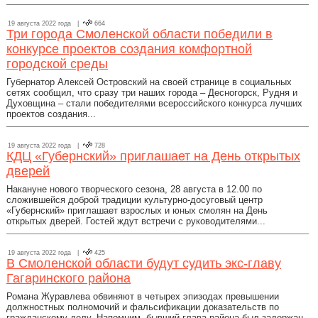
19 августа 2022 года |
664
Три города Смоленской области победили в
конкурсе проектов создания комфортной
городской среды
Губернатор Алексей Островский на своей странице в социальных
сетях сообщил, что сразу три наших города – Десногорск, Рудня и
Духовщина – стали победителями всероссийского конкурса лучших
проектов создания...
19 августа 2022 года |
728
КДЦ «Губернский» приглашает на День открытых
дверей
Накануне нового творческого сезона, 28 августа в 12.00 по
сложившейся доброй традиции культурно-досуговый центр
«Губернский» приглашает взрослых и юных смолян на День
открытых дверей. Гостей ждут встречи с руководителями...
19 августа 2022 года |
425
В Смоленской области будут судить экс-главу
Гагаринского района
Романа Журавлева обвиняют в четырех эпизодах превышении
должностных полномочий и фальсификации доказательств по
гражданскому делу. Напомним, бывший глава района был задержан