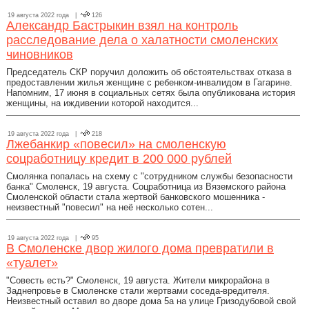
19 августа 2022 года |
126
Александр Бастрыкин взял на контроль
расследование дела о халатности смоленских
чиновников
Председатель СКР поручил доложить об обстоятельствах отказа в
предоставлении жилья женщине с ребенком-инвалидом в Гагарине.
Напомним, 17 июня в социальных сетях была опубликована история
женщины, на иждивении которой находится...
19 августа 2022 года |
218
Лжебанкир «повесил» на смоленскую
соцработницу кредит в 200 000 рублей
Смолянка попалась на схему с "сотрудником службы безопасности
банка" Смоленск, 19 августа. Соцработница из Вяземского района
Смоленской области стала жертвой банковского мошенника -
неизвестный "повесил" на неё несколько сотен...
19 августа 2022 года |
95
В Смоленске двор жилого дома превратили в
«туалет»
"Совесть есть?" Смоленск, 19 августа. Жители микрорайона в
Заднепровье в Смоленске стали жертвами соседа-вредителя.
Неизвестный оставил во дворе дома 5а на улице Гризодубовой свой