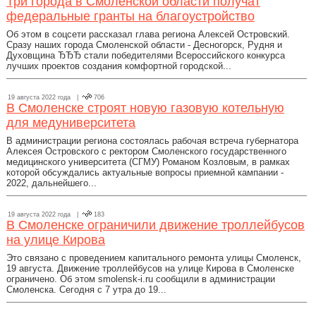
Три города в Смоленской области получат
федеральные гранты на благоустройство
Об этом в соцсети рассказал глава региона Алексей Островский.
Сразу наших города Смоленской области - Десногорск, Рудня и
Духовщина ЂЂЂ стали победителями Всероссийского конкурса
лучших проектов создания комфортной городской...
19 августа 2022 года |
706
В Смоленске строят новую газовую котельную
для медуниверситета
В администрации региона состоялась рабочая встреча губернатора
Алексея Островского с ректором Смоленского государственного
медицинского университета (СГМУ) Романом Козловым, в рамках
которой обсуждались актуальные вопросы приемной кампании -
2022, дальнейшего...
19 августа 2022 года |
183
В Смоленске ограничили движение троллейбусов
на улице Кирова
Это связано с проведением капитального ремонта улицы Смоленск,
19 августа. Движение троллейбусов на улице Кирова в Смоленске
ограничено. Об этом smolensk-i.ru сообщили в администрации
Смоленска. Сегодня с 7 утра до 19...