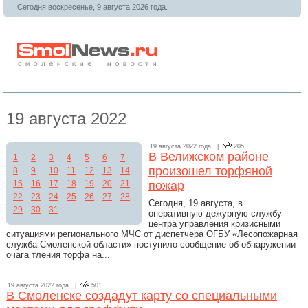
Сегодня воскресенье, 9 августа 2026 года.
19 августа 2022
19 августа 2022 года |
205
В Велижском районе
1
2
3
4
5
6
7
произошел торфяной
8
9
10
11
12
13
14
15
16
17
18
19
20
21
пожар
22
23
24
25
26
27
28
Сегодня, 19 августа, в
29
30
31
оперативную дежурную службу
центра управления кризисными
ситуациями регионального МЧС от диспетчера ОГБУ «Лесопожарная
служба Смоленской области» поступило сообщение об обнаружении
очага тления торфа на...
19 августа 2022 года |
501
В Смоленске создадут карту со специальными