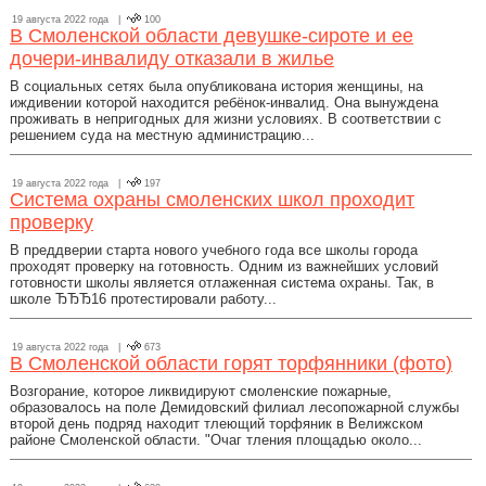
19 августа 2022 года |
100
В Смоленской области девушке-сироте и ее
дочери-инвалиду отказали в жилье
В социальных сетях была опубликована история женщины, на
иждивении которой находится ребёнок-инвалид. Она вынуждена
проживать в непригодных для жизни условиях. В соответствии с
решением суда на местную администрацию...
19 августа 2022 года |
197
Система охраны смоленских школ проходит
проверку
В преддверии старта нового учебного года все школы города
проходят проверку на готовность. Одним из важнейших условий
готовности школы является отлаженная система охраны. Так, в
школе ЂЂЂ16 протестировали работу...
19 августа 2022 года |
673
В Смоленской области горят торфянники (фото)
Возгорание, которое ликвидируют смоленские пожарные,
образовалось на поле Демидовский филиал лесопожарной службы
второй день подряд находит тлеющий торфяник в Велижском
районе Смоленской области. "Очаг тления площадью около...