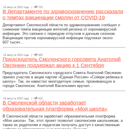
19 августа 2022 года |
725
В Департаменте по здравоохранению рассказали
о темпах вакцинации смолян от COVID-19
Департамент Смоленской области по здравоохранению сообщил о
снижении темпа вакцинации жителей региона от коронавирусной
инфекции. Это связано с периодом отпусков и дачным сезоном.
Вакцинации против коронавирусной инфекции подлежат около
607 тысяч...
19 августа 2022 года |
495
Председатель Смоленского горсовета Анатолий
Овсянкин поддержал акцию к 1 Сентября
Председатель Смоленского городского Совета Анатолий Овсянкин
принял участие в акции партии «Единая Россия» «Собери ребенка в
школу». Так, он навестил многодетную семью, проживающую в
городе Смоленске. Анатолий Васильевич вручил...
19 августа 2022 года |
412
В Смоленской области заработает
образовательная платформа «Моя школа»
В Смоленской области заработает образовательная платформа
«Моя школа». Так, этот проект позволит смоленским школьникам, а
также их родителям и педагогам получить доступ к качественным