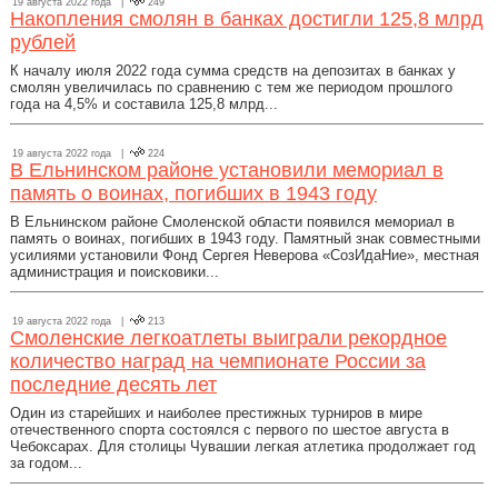
19 августа 2022 года |
249
Накопления смолян в банках достигли 125,8 млрд
рублей
К началу июля 2022 года сумма средств на депозитах в банках у
смолян увеличилась по сравнению с тем же периодом прошлого
года на 4,5% и составила 125,8 млрд...
19 августа 2022 года |
224
В Ельнинском районе установили мемориал в
память о воинах, погибших в 1943 году
В Ельнинском районе Смоленской области появился мемориал в
память о воинах, погибших в 1943 году. Памятный знак совместными
усилиями установили Фонд Сергея Неверова «СозИдаНие», местная
администрация и поисковики...
19 августа 2022 года |
213
Смоленские легкоатлеты выиграли рекордное
количество наград на чемпионате России за
последние десять лет
Один из старейших и наиболее престижных турниров в мире
отечественного спорта состоялся с первого по шестое августа в
Чебоксарах. Для столицы Чувашии легкая атлетика продолжает год
за годом...