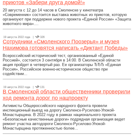
приютов «Забери друга домой!»
20 августа с 12 до 14 часов в Смоленске у кинотеатра
«Современник» состоится выставка животных из приютов, которую
организуют при поддержке нового проекта «Единой России» «Защита
животного мира»....
19 августа 2022 года |
326
Сотрудники «Смоленского Поозерья» и музея
Нахимова готовятся написать «Диктант Победы»
Всероссийский исторический тест, организованный «Единой
Россией», состоится 3 сентября в 14:00. В Смоленской области
акция пройдет в четвертый раз. Ее организаторы ЂЂЂ «Единая
Россия», Российское военно-историческое общество при
содействии...
19 августа 2022 года |
131
В Смоленской области общественники проверили
ход ремонта дорог по нацпроекту
Активисты Общероссийского народного фронта провели
инспекционный выезд на дорогу Смоленск-Русилово-Упокой-
Монастырщина. В 2022 году в рамках национального проекта
«Безопасные качественные дороги» подрядная организация ведет
ремонт участка автодороги Смоленск-Русилово-Упокой-
Монастырщина протяженностью более...