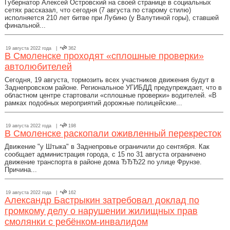
Губернатор Алексей Островский на своей странице в социальных
сетях рассказал, что сегодня (7 августа по старому стилю)
исполняется 210 лет битве при Лубино (у Валутиной горы), ставшей
финальной...
19 августа 2022 года |
362
В Смоленске проходят «сплошные проверки»
автолюбителей
Сегодня, 19 августа, тормозить всех участников движения будут в
Заднепровском районе. Региональное УГИБДД предупреждает, что в
областном центре стартовали «сплошные проверки» водителей. «В
рамках подобных мероприятий дорожные полицейские...
19 августа 2022 года |
198
В Смоленске раскопали оживленный перекресток
Движение "у Штыка" в Заднепровье ограничили до сентября. Как
сообщает администрация города, с 15 по 31 августа ограничено
движение транспорта в районе дома ЂЂЂ22 по улице Фрунзе.
Причина...
19 августа 2022 года |
162
Александр Бастрыкин затребовал доклад по
громкому делу о нарушении жилищных прав
смолянки с ребёнком-инвалидом