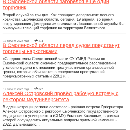
В Смоленской области загорелся еще один
торфяник
Второй случай за три дня. Как сообщает департамент лесного
хозяйства Смоленской области, сегодня, 19 апреля, во время
патрулирования Демидовским филиалом Лесопожарной службы был
обнаружен тлеющий торфяник на территории Велижского...
19 августа 2022 года |
274
В Смоленской области перед судом предстанут
торговцы наркотиками
«Следователем Следственной части СУ УМВД России по
Смоленской области окончено предварительное расследование
уголовного дела в отношении трех участников организованной
группы, которые обвиняются в совершении преступлений,
предусмотренных статьями 228.1 и...
19 августа 2022 года |
827
Алексей Островский провёл рабочую встречу с
ректором медуниверситета
В администрации региона состоялась рабочая встреча Губернатора
Алексея Островского с ректором Смоленского государственного
медицинского университета (СГМУ) Романом Козловым, в рамках
которой обсуждались актуальные вопросы приемной кампании -
2022, дальнейшего...