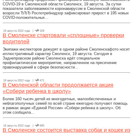
COVID-19 в Смоленской области Смоленск, 19 августа. За сутки
показатели заболеваемости коронавирусом в Смоленской области
возросли ЂЂЂ Роспотребнадзор зафиксировал прирост в 195 новых
COVID-положительных...
19 августа 2022 года |
329
В Смоленске стартовали «сплошные» проверки
водителей
Экипажи инспекторов дежурят в одном районе Смоленскафото носит
иллюстративный характер Смоленск, 19 августа. Сегодня в
Заднепровском районе Смоленска идёт специальное
профилактическое мероприятие, направленное на пресечение
правонарушений в сфере безопасности...
19 августа 2022 года |
471
В Смоленской области продолжается акция
«Собери ребенка в школу»
Более 160 тысяч детей из многодетных, малообеспеченных и
неблагополучных семей по всей стране ежегодно получают помощь
в рамках акции «Единой России» «Собери ребенка в школу». Об
этом сообщила...
19 августа 2022 года |
685
В Смоленске состоится выставка собак и кошек из