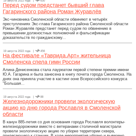
19 августа 2022 года |
630
Перед судом предстанет бывший глава
Гагаринского района Роман Журавлёв
Экс-чиновника Смоленской области обвиняют в четырёх
преступлениях Экс-глава Гагаринского района Смоленской области
Роман Журавлёв предстанет перед судом по обвинению в
превышении должностных полномочий и фальсификации
доказательств по гражданскому...
19 августа 2022 года |
456
На фестивале «Таврида.Арт» жительница
Смоленска спела гимн России
Алина Денисенкова стала лауреатом первой степени премии имени
Ю.А. Гагарина и была занесена в книгу почета города Смоленска. На
днях она приняла участие в кастинг-зоне Всероссийского конкурса
"Большая...
19 августа 2022 года |
88
Железнодорожники провели экологическую
акцию ко дню города Рославля в Смоленской
области
В канун 885-летия со дня основания города Рославля волонтеры-
железнодорожники вместе с ветеранами столичной магистрали
провели экологическую акцию по уборке территории сквера,
прилегающего к станции. В ходе мероприятия убрано и вывезено...