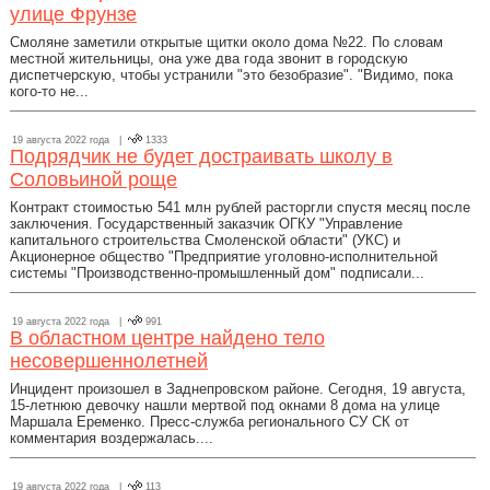
улице Фрунзе
Смоляне заметили открытые щитки около дома №22. По словам
местной жительницы, она уже два года звонит в городскую
диспетчерскую, чтобы устранили "это безобразие". "Видимо, пока
кого-то не...
19 августа 2022 года |
1333
Подрядчик не будет достраивать школу в
Соловьиной роще
Контракт стоимостью 541 млн рублей расторгли спустя месяц после
заключения. Государственный заказчик ОГКУ "Управление
капитального строительства Смоленской области" (УКС) и
Акционерное общество "Предприятие уголовно-исполнительной
системы "Производственно-промышленный дом" подписали...
19 августа 2022 года |
991
В областном центре найдено тело
несовершеннолетней
Инцидент произошел в Заднепровском районе. Сегодня, 19 августа,
15-летнюю девочку нашли мертвой под окнами 8 дома на улице
Маршала Еременко. Пресс-служба регионального СУ СК от
комментария воздержалась....
19 августа 2022 года |
113