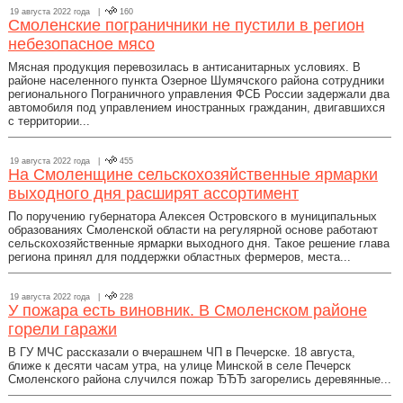
19 августа 2022 года |
160
Смоленские пограничники не пустили в регион
небезопасное мясо
Мясная продукция перевозилась в антисанитарных условиях. В
районе населенного пункта Озерное Шумячского района сотрудники
регионального Пограничного управления ФСБ России задержали два
автомобиля под управлением иностранных гражданин, двигавшихся
с территории...
19 августа 2022 года |
455
На Смоленщине сельскохозяйственные ярмарки
выходного дня расширят ассортимент
По поручению губернатора Алексея Островского в муниципальных
образованиях Смоленской области на регулярной основе работают
сельскохозяйственные ярмарки выходного дня. Такое решение глава
региона принял для поддержки областных фермеров, места...
19 августа 2022 года |
228
У пожара есть виновник. В Смоленском районе
горели гаражи
В ГУ МЧС рассказали о вчерашнем ЧП в Печерске. 18 августа,
ближе к десяти часам утра, на улице Минской в селе Печерск
Смоленского района случился пожар ЂЂЂ загорелись деревянные...