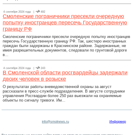
4 сентября 2024 года |
492
Смоленские пограничники пресекли очередную
попытку иностранцев пересечь Государственную
границу РФ
Смоленские пограничники пресекли очередную попытку иностранцев
пересечь Государственную границу РФ. Так, шестеро иностранных
граждан были задержаны в Краснинском районе. Задержанные, не
имея разрешительных документов, следовали по грунтовой дороге
в...
4 сентября 2024 года |
243
В Смоленской области росгвардейцы задержали
двоих человек в розыске
О результатах работы вневедомственной охраны за август
рассказали в пресс-службе подразделения. В августе сотрудники
управления Росгвардии более 250 раз выезжали на охраняемые
объекты по сигналу тревоги. Им...
info@smolnews.ru
Информер