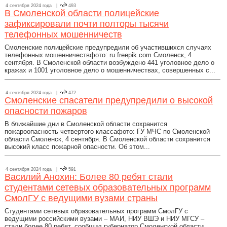
4 сентября 2024 года |
493
В Смоленской области полицейские
зафиксировали почти полторы тысячи
телефонных мошенничеств
Смоленские полицейские предупредили об участившихся случаях
телефонных мошенничествфото: ru.freepik.com Смоленск, 4
сентября. В Смоленской области возбуждено 441 уголовное дело о
кражах и 1001 уголовное дело о мошенничествах, совершенных с...
4 сентября 2024 года |
472
Смоленские спасатели предупредили о высокой
опасности пожаров
В ближайшие дни в Смоленской области сохранится
пожароопасность четвертого классафото: ГУ МЧС по Смоленской
области Смоленск, 4 сентября. В Смоленской области сохранится
высокий класс пожарной опасности. Об этом...
4 сентября 2024 года |
591
Василий Анохин: Более 80 ребят стали
студентами сетевых образовательных программ
СмолГУ с ведущими вузами страны
Студентами сетевых образовательных программ СмолГУ с
ведущими российскими вузами – МАИ, НИУ ВШЭ и НИУ МГСУ –
стали более 80 ребят, сообщил губернатор Смоленской области