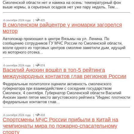
Смоленской области нет и намека на осень: температурный фон
выше нормы, а серьезных осадков нет уже пару недель. Тем...
4 сентября 2024 года |
435
В смоленском райцентре у иномарки загорелся
мотор
Автопожар произошел в центре Вязьмы на ул. Ленина. По
сообщению сотрудников ГУ МЧС России по Смоленской области,
возле одного из торговых центров смоляне заметили дым, идущий
из моторного отсека...
4 сентября 2024 года |
674
Василий Анохин вошёл в топ-5 рейтинга
международных контактов глав регионов России
Федеральные политологи оценили активность смоленского
губернатора при взаимодействии с соседним государством
Смоленск, 4 сентября. Губернатор Смоленской области Василий
Анохин занял пятое место августовского рейтинга "Индекс плотности
федеральных контактов глав...
4 сентября 2024 года |
418
Спортсмены МЧС России прибыли в Китай на
чемпионаты мира по пожарно-спасательному
спорту