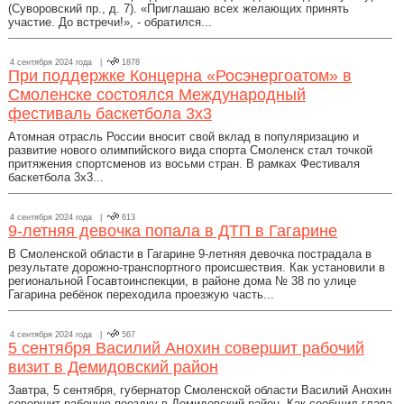
(Суворовский пр., д. 7). «Приглашаю всех желающих принять
участие. До встречи!», - обратился...
4 сентября 2024 года |
1878
При поддержке Концерна «Росэнергоатом» в
Смоленске состоялся Международный
фестиваль баскетбола 3х3
Атомная отрасль России вносит свой вклад в популяризацию и
развитие нового олимпийского вида спорта Смоленск стал точкой
притяжения спортсменов из восьми стран. В рамках Фестиваля
баскетбола 3х3...
4 сентября 2024 года |
613
9-летняя девочка попала в ДТП в Гагарине
В Смоленской области в Гагарине 9-летняя девочка пострадала в
результате дорожно-транспортного происшествия. Как установили в
региональной Госавтоинспекции, в районе дома № 38 по улице
Гагарина ребёнок переходила проезжую часть...
4 сентября 2024 года |
567
5 сентября Василий Анохин совершит рабочий
визит в Демидовский район
Завтра, 5 сентября, губернатор Смоленской области Василий Анохин
совершит рабочую поездку в Демидовский район. Как сообщил глава