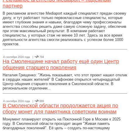
партнер
В рекламном агентстве Mediaport каждый специалист предан своему
делу, и тут работают только первоклассные специалисты, которые
имеют глубокие знания и навыки, благодаря чему профессионалы
агентства способны решить даже самую сложную задачу, обеспечив
при этом максимальный результат. В компании работают
специалисты, у которых стаж не менее 10 лет. Здесь за все время
деятельности агентства смогли реализовать с успехом более 1000
проектов.
4 сентября 2024 года |
794
На Смоленщине начал работу ещё один Центр
общения старшего поколения
Наталия Грищенко: "Жизнь показывает, что этот проект нашел отклик
в сердцах наших жителей" В Сафонове открылся четырнадцатый
Центр общения старшего поколения в Смоленской области. В
региональном отделении...
4 сентября 2024 года |
669
В Смоленской области продолжается акция по
сбору монет для памятника советским воинам
Монумент планируют открыть на Поклонной Горе в Москве к 2025
году. В Смоленской области проходит акция "Живая память
благодарных поколений". Её цель – создать по-настоящему