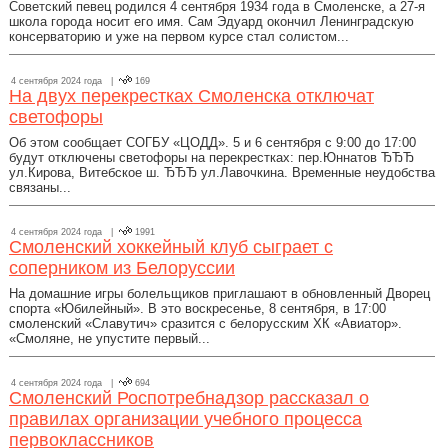
Советский певец родился 4 сентября 1934 года в Смоленске, а 27-я
школа города носит его имя. Сам Эдуард окончил Ленинградскую
консерваторию и уже на первом курсе стал солистом...
4 сентября 2024 года |
169
На двух перекрестках Смоленска отключат
светофоры
Об этом сообщает СОГБУ «ЦОДД». 5 и 6 сентября с 9:00 до 17:00
будут отключены светофоры на перекрестках: пер.Юннатов ЂЂЂ
ул.Кирова, Витебское ш. ЂЂЂ ул.Лавочкина. Временные неудобства
связаны...
4 сентября 2024 года |
1991
Смоленский хоккейный клуб сыграет с
соперником из Белоруссии
На домашние игры болельщиков приглашают в обновленный Дворец
спорта «Юбилейный». В это воскресенье, 8 сентября, в 17:00
смоленский «Славутич» сразится с белорусским ХК «Авиатор».
«Смоляне, не упустите первый...
4 сентября 2024 года |
694
Смоленский Роспотребнадзор рассказал о
правилах организации учебного процесса
первоклассников