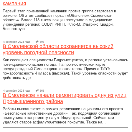
кампания
Первый этап прививочной кампании против гриппа стартовал в
регионе. Об этом сообщает портал «Объясняем.Смоленская
область». Более 118 тысяч вакцин поступило в медицинские
учреждения региона: СОВИГРИПП, Флю-М, Ультрикс Квадри.
Бесплатную...
4 сентября 2024 года |
503
В Смоленской области сохраняется высокий
уровень погодной опасности
Как сообщают специалисты Гидрометцентра, в регионе установилась
потенциально-опасная погода. На прогностической карте
предупреждений Смоленщина «пожелтела». Причина ЂЂЂ
пожароопасность 4 класса (высокая). Такой уровень опасности будет
действовать до...
4 сентября 2024 года |
368
В Смоленске начали ремонтировать одну из улиц
Промышленного района
Работы выполняются в рамках реализации национального проекта
«Безопасные качественные дороги». Так, подрядная организация
приступила к капремонту на ул. Индустриальной. Сейчас там
удаляют старое асфальтобетонное покрытие. Также на...