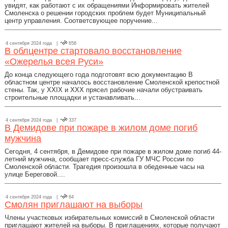
увидят, как работают с их обращениями Информировать жителей
Смоленска о решении городских проблем будет Муниципальный
центр управления. Соответсвующее поручение...
4 сентября 2024 года |
658
В облцентре стартовало восстановление
«Ожерелья всея Руси»
До конца следующего года подготовят всю документацию В
областном центре началось восстановление Смоленской крепостной
стены. Так, у XXIX и ХХХ прясел рабочие начали обустраивать
строительные площадки и устанавливать...
4 сентября 2024 года |
337
В Демидове при пожаре в жилом доме погиб
мужчина
Сегодня, 4 сентября, в Демидове при пожаре в жилом доме погиб 44-
летний мужчина, сообщает пресс-служба ГУ МЧС России по
Смоленской области. Трагедия произошла в обеденные часы на
улице Береговой....
4 сентября 2024 года |
64
Смолян приглашают на выборы
Члены участковых избирательных комиссий в Смоленской области
приглашают жителей на выборы. В приглашениях, которые получают