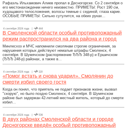
Рафаэль Ильхамович Алиев пропал в Десногорске. Со 2 сентября о
его местонахождении ничего неизвестно. ПРИМЕТЫ: Рост 190 см,
худощавого телосложения, волосы темные с сединой, глаза карие.
ОСОБЫЕ ПРИМЕТЫ: Сильно сутулится, на обеих руках...
4 сентября 2024 года |
444
В Смоленской области особый противопожарный
режим распространился на два района и город
Минлесхоз и МЧС напомнили смолянам строгие ограничения, за
нарушения которых действуют немалые штрафы Смоленск, 4
сентября. В Шумячском (распоряжение ЂЂЂ 348-р) и Ершичском
(ЂЂЂ 248-р) районах, а также в...
4 сентября 2024 года |
118
«Помог встать и снова ударил». Смолянин до
смерти избил своего гостя
Когда он понял, что приятель не подает признаков жизни, вызвал
"скорую", но было поздно Смоленск, 4 сентября. В Шумячском
районе был задержан 42-летний местный житель, который до смерти
избил...
4 сентября 2024 года |
536
В двух районах Смоленской области и городе
Десногорске введён особый противопожарный