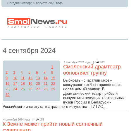
Сегодня четверг, 6 августа 2026 года.
4 сентября 2024
4 сентября 2024 года |
705
Смоленский драмтеатр
1
обновляет труппу
2
3
4
5
6
7
8
9
10
11
12
13
14
15
Выбирать «счастливчиков»
16
17
18
19
20
21
22
конкурсного отбора пришлось из
более чем 40 заявок. В
23
24
25
26
27
28
29
Драматический театр прибыли
30
выпускники ведущих театральных
вузов России и Беларуси -
Российского института театрального искусства - ГИТИС,...
4 сентября 2024 года |
178
К Земле может прийти новый солнечный
суперцентр