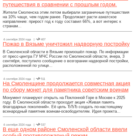
путешествия в сравнении с прошлым годом.
Жители Смоленска этим летом выбирали заграничные путешествия
на 10% чаще, чем годом ранее. Продолжает расти азиатское
направление: прирост год к году составил 66%, а вот интерес к
странам...
4 сентября 2024 года |
407
Пожар в Вязьме уничтожил надворную постройку
В Смоленской области в Вязьме произошёл пожар. По информации
от пресс-центра ГУ МЧС России по Смоленской области, вчера, 3
сентября, поступило сообщение о возгорании надворной постройки,
расположенной по улице...
4 сентября 2024 года |
511
На Смоленщине продолжается совместная акция
по сбору монет для памятника советским воинам
Монумент планируют открыть на Поклонной Горе в Москве к 2025
году. В Смоленской области проходит акция «Живая память
благодарных поколений». Её цель ЂЂЂ создать по-настоящему
всенародный памятник воинам-освободителям. Идея проекта...
4 сентября 2024 года |
537
В еще одном районе Смоленской области ввели
особый противопожарный режим