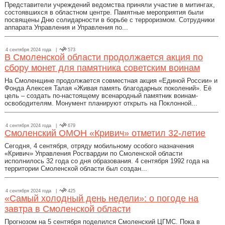
Представители учреждений ведомства приняли участие в митингах,
состоявшихся в областном центре. Памятные мероприятия были
посвящены Дню солидарности в борьбе с терроризмом. Сотрудники
аппарата Управления и Управления по...
4 сентября 2024 года |
573
В Смоленской области продолжается акция по
сбору монет для памятника советским воинам
На Смоленщине продолжается совместная акция «Единой России» и
Фонда Алексея Талая «Живая память благодарных поколений». Её
цель – создать по-настоящему всенародный памятник воинам-
освободителям. Монумент планируют открыть на Поклонной...
4 сентября 2024 года |
679
Смоленский ОМОН «Кривич» отметил 32-летие
Сегодня, 4 сентября, отряду мобильному особого назначения
«Кривич» Управления Росгвардии по Смоленской области
исполнилось 32 года со дня образования. 4 сентября 1992 года на
территории Смоленской области был создан...
4 сентября 2024 года |
425
«Самый холодный день недели»: о погоде на
завтра в Смоленской области
Прогнозом на 5 сентября поделился Смоленский ЦГМС. Пока в