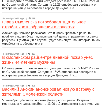
Об инциденте с трагическим исходом рассказали в ГУ МЧС России
по Смоленской области. Сегодня в 13:28 огнеборцам сообщили о
пожаре на улице Береговая в городе Демидов. На...
4 сентября 2024 года |
521
Глава Смоленска потребовал тщательнее
отрабатывать обращения в соцсетях
Александр Новиков рассказал, что информировать о решении
проблем смолян будет муниципальный центр управления на своих
ресурсах. Публикации в группе будут размещать по информации об
отработанных обращениях в...
4 сентября 2024 года |
327
В смоленском райцентре дневной пожар унес
жизнь 44-летнего мужчины
Об инциденте с трагическим исходом рассказали в ГУ МЧС России
по Смоленской области. Сегодня в 13:28 огнеборцам сообщили о
пожаре на улице Береговая в городе Демидов. На...
4 сентября 2024 года |
606
Василий Анохин анонсировал новую встречу с
жителями Смоленской области
5 сентября губернатор посетит Демидовский район. Встреча с
местными жителями пройдет в 13.00 в Демидовском доме культуры