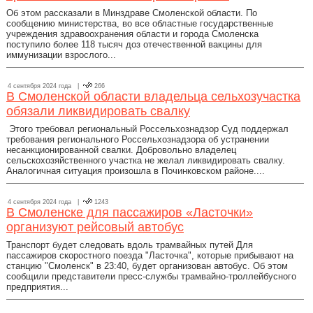
Об этом рассказали в Минздраве Смоленской области. По
сообщению министерства, во все областные государственные
учреждения здравоохранения области и города Смоленска
поступило более 118 тысяч доз отечественной вакцины для
иммунизации взрослого...
4 сентября 2024 года |
266
В Смоленской области владельца сельхозучастка
обязали ликвидировать свалку
Этого требовал региональный Россельхознадзор Суд поддержал
требования регионального Россельхознадзора об устранении
несанкционированной свалки. Добровольно владелец
сельскохозяйственного участка не желал ликвидировать свалку.
Аналогичная ситуация произошла в Починковском районе....
4 сентября 2024 года |
1243
В Смоленске для пассажиров «Ласточки»
организуют рейсовый автобус
Транспорт будет следовать вдоль трамвайных путей Для
пассажиров скоростного поезда "Ласточка", которые прибывают на
станцию "Смоленск" в 23:40, будет организован автобус. Об этом
сообщили представители пресс-службы трамвайно-троллейбусного
предприятия...