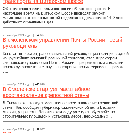
транспорта на Витебском шоссе
Об этом рассказали в администрации областного центра. В
настоящее время на Витебском шоссе проводят ремонт
магистральных тепловых сетей недалеко от дома номер 14. Здесь
действуют ограничения для...
4 сентября 2024 года |
664
В смоленском управлении Почты России новый
руководитель
Константин Костов, ранее занимавший руководящие позиции в одной
из крупнейших компаний розничной торговли, стал директором
смоленского управления Почты России. Приоритетными задачами
нового руководителя станут: - внедрение новых сервисов; - работа
с...
4 сентября 2024 года |
686
В Смоленске стартует масштабное
восстановление крепостной стены
В Смоленске стартует масштабное восстановление крепостной
стены. Как сообщил губернатор Смоленской области Василий
Анохин, у прясел в Лопатинском саду уже идёт обустройство
строительных площадок и установка лесов, необходимых...
4 сентября 2024 года |
687