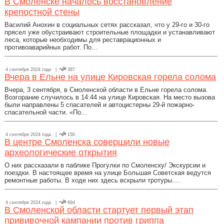
В Смоленске началось восстановление
крепостной стены
Василий Анохин в социальных сетях рассказал, что у 29-го и 30-го
прясел уже обустраивают строительные площадки и устанавливают
леса, которые необходимы для реставрационных и
противоаварийных работ. По...
4 сентября 2024 года |
387
Вчера в Ельне на улице Кировская горела солома
Вчера, 3 сентября, в Смоленской области в Ельне горела солома.
Возгорание случилось в 14:44 на улице Кировская. На место вызова
были направлены 5 спасателей и автоцистерны 29-й пожарно-
спасательной части. «По...
4 сентября 2024 года |
150
В центре Смоленска совершили новые
археологические открытия
О них рассказали в паблике Прогулки по Смоленску/ Экскурсии и
поездки. В настоящее время на улице Большая Советская ведутся
ремонтные работы. В ходе них здесь вскрыли тротуры....
4 сентября 2024 года |
694
В Смоленской области стартует первый этап
прививочной кампании против гриппа