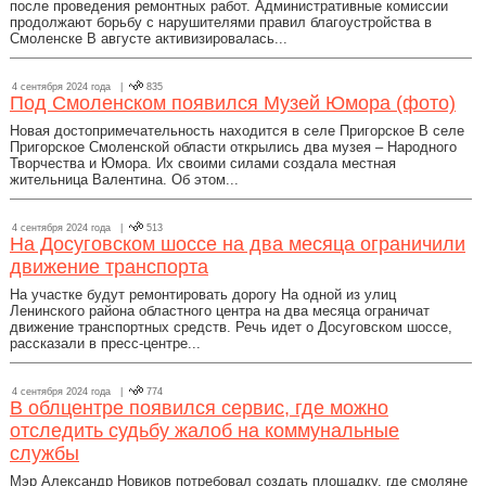
после проведения ремонтных работ. Административные комиссии
продолжают борьбу с нарушителями правил благоустройства в
Смоленске В августе активизировалась...
4 сентября 2024 года |
835
Под Смоленском появился Музей Юмора (фото)
Новая достопримечательность находится в селе Пригорское В селе
Пригорское Смоленской области открылись два музея – Народного
Творчества и Юмора. Их своими силами создала местная
жительница Валентина. Об этом...
4 сентября 2024 года |
513
На Досуговском шоссе на два месяца ограничили
движение транспорта
На участке будут ремонтировать дорогу На одной из улиц
Ленинского района областного центра на два месяца ограничат
движение транспортных средств. Речь идет о Досуговском шоссе,
рассказали в пресс-центре...
4 сентября 2024 года |
774
В облцентре появился сервис, где можно
отследить судьбу жалоб на коммунальные
службы
Мэр Александр Новиков потребовал создать площадку, где смоляне