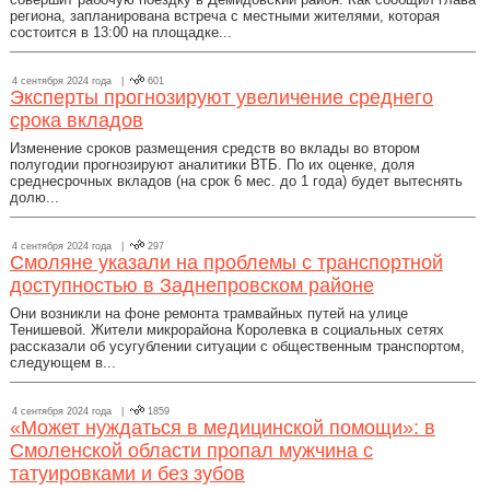
региона, запланирована встреча с местными жителями, которая
состоится в 13:00 на площадке...
4 сентября 2024 года |
601
Эксперты прогнозируют увеличение среднего
срока вкладов
Изменение сроков размещения средств во вклады во втором
полугодии прогнозируют аналитики ВТБ. По их оценке, доля
среднесрочных вкладов (на срок 6 мес. до 1 года) будет вытеснять
долю...
4 сентября 2024 года |
297
Смоляне указали на проблемы с транспортной
доступностью в Заднепровском районе
Они возникли на фоне ремонта трамвайных путей на улице
Тенишевой. Жители микрорайона Королевка в социальных сетях
рассказали об усугублении ситуации с общественным транспортом,
следующем в...
4 сентября 2024 года |
1859
«Может нуждаться в медицинской помощи»: в
Смоленской области пропал мужчина с
татуировками и без зубов