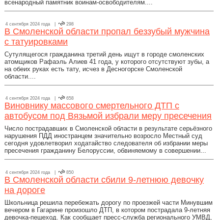
всенародный памятник воинам-освободителям....
4 сентября 2024 года |
298
В Смоленской области пропал беззубый мужчина
с татуировками
Сутулящегося гражданина третий день ищут в городе смоленских
атомщиков Рафаэль Алиев 41 года, у которого отсутствуют зубы, а
на обеих руках есть тату, исчез в Десногорске Смоленской
области....
4 сентября 2024 года |
658
Виновнику массового смертельного ДТП с
автобусом под Вязьмой избрали меру пресечения
Число пострадавших в Смоленской области в результате серьёзного
нарушения ПДД иностранцем значительно возросло Местный суд
сегодня удовлетворил ходатайство следователя об избрании меры
пресечения гражданину Белоруссии, обвиняемому в совершении...
4 сентября 2024 года |
850
В Смоленской области сбили 9-летнюю девочку
на дороге
Школьница решила перебежать дорогу по проезжей части Минувшим
вечером в Гагарине произошло ДТП, в котором пострадала 9-летняя
девочка-пешеход. Как сообщает пресс-служба регионального УМВД,