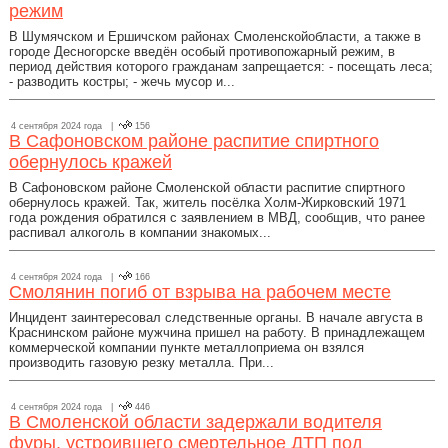
режим
В Шумячском и Ершичском районах Смоленскойобласти, а также в
городе Десногорске введён особый противопожарный режим, в
период действия которого гражданам запрещается: - посещать леса;
- разводить костры; - жечь мусор и...
4 сентября 2024 года |
156
В Сафоновском районе распитие спиртного
обернулось кражей
В Сафоновском районе Смоленской области распитие спиртного
обернулось кражей. Так, житель посёлка Холм-Жирковский 1971
года рождения обратился с заявлением в МВД, сообщив, что ранее
распивал алкоголь в компании знакомых...
4 сентября 2024 года |
166
Смолянин погиб от взрыва на рабочем месте
Инцидент заинтересовал следственные органы. В начале августа в
Краснинском районе мужчина пришел на работу. В принадлежащем
коммерческой компании пункте металлоприема он взялся
производить газовую резку металла. При...
4 сентября 2024 года |
446
В Смоленской области задержали водителя
фуры, устроившего смертельное ДТП под