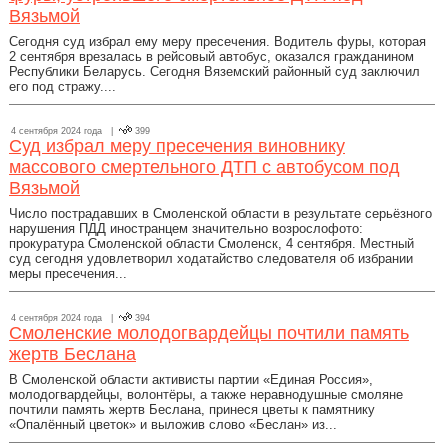
Вязьмой
Сегодня суд избрал ему меру пресечения. Водитель фуры, которая
2 сентября врезалась в рейсовый автобус, оказался гражданином
Республики Беларусь. Сегодня Вяземский районный суд заключил
его под стражу....
4 сентября 2024 года |
399
Суд избрал меру пресечения виновнику
массового смертельного ДТП с автобусом под
Вязьмой
Число пострадавших в Смоленской области в результате серьёзного
нарушения ПДД иностранцем значительно возрослофото:
прокуратура Смоленской области Смоленск, 4 сентября. Местный
суд сегодня удовлетворил ходатайство следователя об избрании
меры пресечения...
4 сентября 2024 года |
394
Смоленские молодогвардейцы почтили память
жертв Беслана
В Смоленской области активисты партии «Единая Россия»,
молодогвардейцы, волонтёры, а также неравнодушные смоляне
почтили память жертв Беслана, принеся цветы к памятнику
«Опалённый цветок» и выложив слово «Беслан» из...