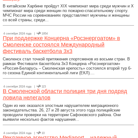
В китайском Харбине пройдут XIX чемпионат мира среди мужчин и X
чемпионат мира среди женщин по пожарно-спасательному спорту.
МЧС России на соревнованиях представляют мужчины и женщины
со всей страны, среди...
4 сентября 2024 года |
1954
При поддержке Концерна «Росэнергоатом» в
Смоленске состоялся Международный
фестиваль баскетбола 3х3
Смоленск стал точкой притяжения спортсменов из восьми стран. В
рамках Фестиваля баскетбола 3х3 Концерна «Росэнергоатом»
«Россия-Беларусь – Смоленская крепость» состоялся второй тур 6-
го сезона Единой континентальной лиги (ЕКЛ)....
4 сентября 2024 года |
115
В Смоленской области полиция три дня подряд
ловила нелегалов
Один из них оказался злостным нарушителем миграционного
законодательства. 26, 27 и 28 августа этого года полицейские
проводили проверки на территории Сафоновского района. Они
выявили несколько фактов нарушения...
4 сентября 2024 года |
10
Рекламное агентство Mediaport – надежный