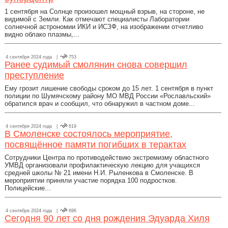
1 сентября на Солнце произошел мощный взрыв, на стороне, не
видимой с Земли. Как отмечают специалисты Лаборатории
солнечной астрономии ИКИ и ИСЗФ, на изображении отчетливо
видно облако плазмы,...
4 сентября 2024 года |
753
Ранее судимый смолянин снова совершил
преступление
Ему грозит лишение свободы сроком до 15 лет. 1 сентября в пункт
полиции по Шумячскому району МО МВД России «Рославльский»
обратился врач и сообщил, что обнаружил в частном доме...
4 сентября 2024 года |
619
В Смоленске состоялось мероприятие,
посвящённое памяти погибших в терактах
Сотрудники Центра по противодействию экстремизму областного
УМВД организовали профилактическую лекцию для учащихся
средней школы № 21 имени Н.И. Рыленкова в Смоленске. В
мероприятии приняли участие порядка 100 подростков.
Полицейские...
4 сентября 2024 года |
696
Сегодня 90 лет со дня рождения Эдуарда Хиля