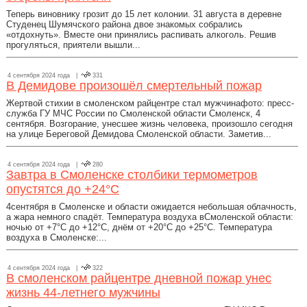
Теперь виновнику грозит до 15 лет колонии. 31 августа в деревне
Студенец Шумячского района двое знакомых собрались
«отдохнуть». Вместе они принялись распивать алкоголь. Решив
прогуляться, приятели вышли...
4 сентября 2024 года |
331
В Демидове произошёл смертельный пожар
Жертвой стихии в смоленском райцентре стал мужчинафото: пресс-
служба ГУ МЧС России по Смоленской области Смоленск, 4
сентября. Возгорание, унесшее жизнь человека, произошло сегодня
на улице Береговой Демидова Смоленской области. Заметив...
4 сентября 2024 года |
280
Завтра в Смоленске столбики термометров
опустятся до +24°C
4сентября в Смоленске и области ожидается небольшая облачность,
а жара немного спадёт. Температура воздуха вСмоленской области:
ночью от +7°C до +12°C, днём от +20°C до +25°C. Температура
воздуха в Смоленске:...
4 сентября 2024 года |
322
В смоленском райцентре дневной пожар унес
жизнь 44-летнего мужчины