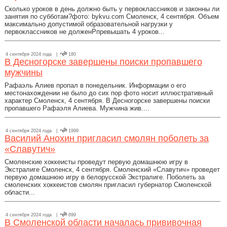
Сколько уроков в день должно быть у первоклассников и законны ли
занятия по субботам?фото: bykvu.com Смоленск, 4 сентября. Объем
максимально допустимой образовательной нагрузки у
первоклассников не долженPпревышать 4 уроков...
4 сентября 2024 года |
180
В Десногорске завершены поиски пропавшего
мужчины
Рафаэль Алиев пропал в понедельник. Информации о его
местонахождении не было до сих пор фото носит иллюстративный
характер Смоленск, 4 сентября. В Десногорске завершены поиски
пропавшего Рафаэля Алиева. Мужчина жив....
4 сентября 2024 года |
1999
Василий Анохин пригласил смолян поболеть за
«Славутич»
Смоленские хоккеисты проведут первую домашнюю игру в
Экстралиге Смоленск, 4 сентября. Смоленский «Славутич» проведет
первую домашнюю игру в белорусской Экстралиге. Поболеть за
смоленских хоккеистов смолян пригласил губернатор Смоленской
области...
4 сентября 2024 года |
699
В Смоленской области началась прививочная