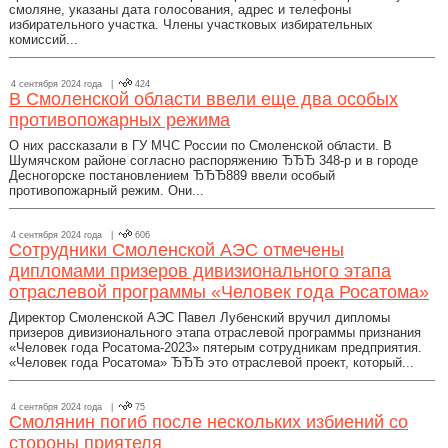
смоляне, указаны дата голосования, адрес и телефоны
избирательного участка. Члены участковых избирательных
комиссий...
4 сентября 2024 года |
424
В Смоленской области ввели еще два особых
противопожарных режима
О них рассказали в ГУ МЧС России по Смоленской области. В
Шумячском районе согласно распоряжению ЂЂЂ 348-р и в городе
Десногорске постановлением ЂЂЂ889 ввели особый
противопожарный режим. Они...
4 сентября 2024 года |
606
Сотрудники Смоленской АЭС отмечены
дипломами призеров дивизионального этапа
отраслевой программы «Человек года Росатома»
Директор Смоленской АЭС Павел Лубенский вручил дипломы
призеров дивизионального этапа отраслевой программы признания
«Человек года Росатома-2023» пятерым сотрудникам предприятия.
«Человек года Росатома» ЂЂЂ это отраслевой проект, который...
4 сентября 2024 года |
75
Смолянин погиб после нескольких избиений со
стороны приятеля