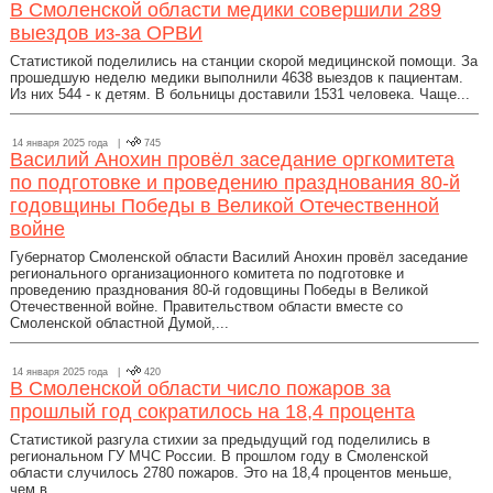
В Смоленской области медики совершили 289
выездов из-за ОРВИ
Статистикой поделились на станции скорой медицинской помощи. За
прошедшую неделю медики выполнили 4638 выездов к пациентам.
Из них 544 - к детям. В больницы доставили 1531 человека. Чаще...
14 января 2025 года |
745
Василий Анохин провёл заседание оргкомитета
по подготовке и проведению празднования 80-й
годовщины Победы в Великой Отечественной
войне
Губернатор Смоленской области Василий Анохин провёл заседание
регионального организационного комитета по подготовке и
проведению празднования 80-й годовщины Победы в Великой
Отечественной войне. Правительством области вместе со
Смоленской областной Думой,...
14 января 2025 года |
420
В Смоленской области число пожаров за
прошлый год сократилось на 18,4 процента
Статистикой разгула стихии за предыдущий год поделились в
региональном ГУ МЧС России. В прошлом году в Смоленской
области случилось 2780 пожаров. Это на 18,4 процентов меньше,
чем в...