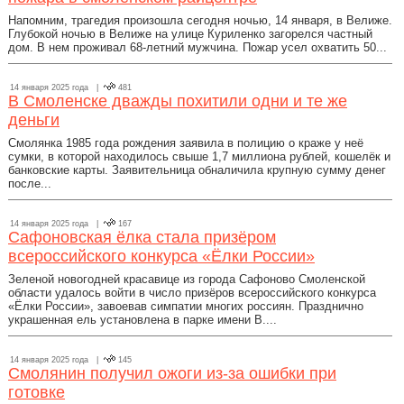
Напомним, трагедия произошла сегодня ночью, 14 января, в Велиже.
Глубокой ночью в Велиже на улице Куриленко загорелся частный
дом. В нем проживал 68-летний мужчина. Пожар усел охватить 50...
14 января 2025 года |
481
В Смоленске дважды похитили одни и те же
деньги
Смолянка 1985 года рождения заявила в полицию о краже у неё
сумки, в которой находилось свыше 1,7 миллиона рублей, кошелёк и
банковские карты. Заявительница обналичила крупную сумму денег
после...
14 января 2025 года |
167
Сафоновская ёлка стала призёром
всероссийского конкурса «Ёлки России»
Зеленой новогодней красавице из города Сафоново Смоленской
области удалось войти в число призёров всероссийского конкурса
«Ёлки России», завоевав симпатии многих россиян. Празднично
украшенная ель установлена в парке имени В....
14 января 2025 года |
145
Смолянин получил ожоги из-за ошибки при
готовке