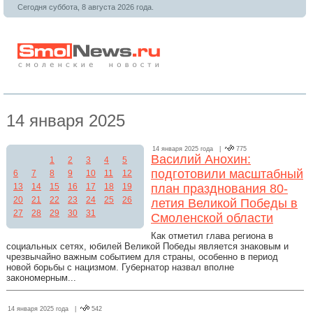
Сегодня суббота, 8 августа 2026 года.
14 января 2025
14 января 2025 года |
775
Василий Анохин:
1
2
3
4
5
подготовили масштабный
6
7
8
9
10
11
12
13
14
15
16
17
18
19
план празднования 80-
20
21
22
23
24
25
26
летия Великой Победы в
27
28
29
30
31
Смоленской области
Как отметил глава региона в
социальных сетях, юбилей Великой Победы является знаковым и
чрезвычайно важным событием для страны, особенно в период
новой борьбы с нацизмом. Губернатор назвал вполне
закономерным...
14 января 2025 года |
542