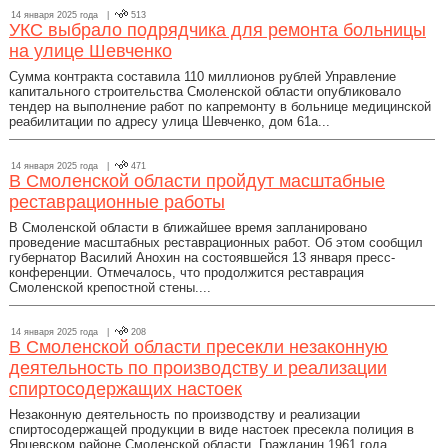
14 января 2025 года |
513
УКС выбрало подрядчика для ремонта больницы
на улице Шевченко
Сумма контракта составила 110 миллионов рублей Управление
капитального строительства Смоленской области опубликовало
тендер на выполнение работ по капремонту в больнице медицинской
реабилитации по адресу улица Шевченко, дом 61а...
14 января 2025 года |
471
В Смоленской области пройдут масштабные
реставрационные работы
В Смоленской области в ближайшее время запланировано
проведение масштабных реставрационных работ. Об этом сообщил
губернатор Василий Анохин на состоявшейся 13 января пресс-
конференции. Отмечалось, что продолжится реставрация
Смоленской крепостной стены....
14 января 2025 года |
208
В Смоленской области пресекли незаконную
деятельность по производству и реализации
спиртосодержащих настоек
Незаконную деятельность по производству и реализации
спиртосодержащей продукции в виде настоек пресекла полиция в
Ярцевском районе Смоленской области. Гражданин 1961 года