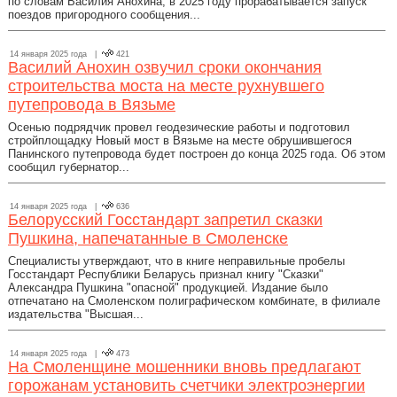
по словам Василия Анохина, в 2025 году прорабатывается запуск
поездов пригородного сообщения...
14 января 2025 года |
421
Василий Анохин озвучил сроки окончания
строительства моста на месте рухнувшего
путепровода в Вязьме
Осенью подрядчик провел геодезические работы и подготовил
стройплощадку Новый мост в Вязьме на месте обрушившегося
Панинского путепровода будет построен до конца 2025 года. Об этом
сообщил губернатор...
14 января 2025 года |
636
Белорусский Госстандарт запретил сказки
Пушкина, напечатанные в Смоленске
Специалисты утверждают, что в книге неправильные пробелы
Госстандарт Республики Беларусь признал книгу "Сказки"
Александра Пушкина "опасной" продукцией. Издание было
отпечатано на Смоленском полиграфическом комбинате, в филиале
издательства "Высшая...
14 января 2025 года |
473
На Смоленщине мошенники вновь предлагают
горожанам установить счетчики электроэнергии