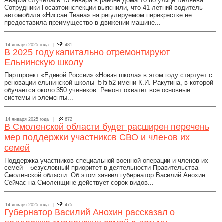
Авария случилась 13 января в районе дома 10 по улице Беляева.
Сотрудники Госавтоинспекции выяснили, что 41-летний водитель
автомобиля «Ниссан Тиана» на регулируемом перекрестке не
предоставила преимущество в движении машине...
14 января 2025 года |
481
В 2025 году капитально отремонтируют
Ельнинскую школу
Партпроект «Единой России» «Новая школа» в этом году стартует с
реновации ельнинской школы ЂЂЂ2 имени К.И. Ракутина, в которой
обучается около 350 учеников. Ремонт охватит все основные
системы и элементы...
14 января 2025 года |
672
В Смоленской области будет расширен перечень
мер поддержки участников СВО и членов их
семей
Поддержка участников специальной военной операции и членов их
семей – безусловный приоритет в деятельности Правительства
Смоленской области. Об этом заявил губернатор Василий Анохин.
Сейчас на Смоленщине действует сорок видов...
14 января 2025 года |
475
Губернатор Василий Анохин рассказал о