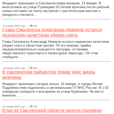
Инцидент произошел в Смоленске вчера вечером, 13 января. В
многоэтажке на улице Румянцева 52-летний мужчина после рабочей
смены поставил на плиту кастрюлю с растительным маслом и
ненадолго отвлекся....
14 января 2025 года |
502
Глава Смоленска Александр Новиков остался
недоволен качеством уборки снега
Глава Смоленска Александр Новиков остался недоволен качеством
уборки снега в областном центре. По его мнению, крайне
неудовлетворительно очищаются тротуары, остановки
общественного транспорта и пешеходные переходы. Об этом
сообщили...
14 января 2025 года |
443
В смоленском райцентре пожар унес жизнь
мужчины
Инцидент произошел сегодня ночью, 14 января, в городе Велиж.
Подробностями поделились в региональном ГУ МЧС России. В 1:53
пожарным сообщили о возгорании на улице Куриленко. На место
выехали...
14 января 2025 года |
159
Елка из Смоленской области заняла призовое