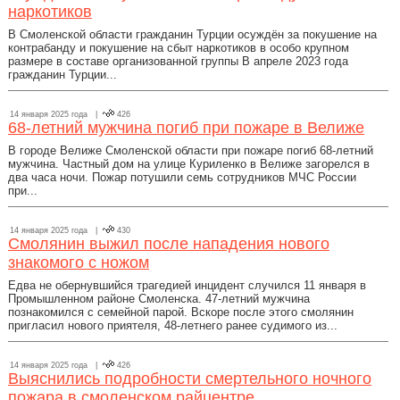
наркотиков
В Смоленской области гражданин Турции осуждён за покушение на
контрабанду и покушение на сбыт наркотиков в особо крупном
размере в составе организованной группы В апреле 2023 года
гражданин Турции...
14 января 2025 года |
426
68-летний мужчина погиб при пожаре в Велиже
В городе Велиже Смоленской области при пожаре погиб 68-летний
мужчина. Частный дом на улице Куриленко в Велиже загорелся в
два часа ночи. Пожар потушили семь сотрудников МЧС России
при...
14 января 2025 года |
430
Смолянин выжил после нападения нового
знакомого с ножом
Едва не обернувшийся трагедией инцидент случился 11 января в
Промышленном районе Смоленска. 47-летний мужчина
познакомился с семейной парой. Вскоре после этого смолянин
пригласил нового приятеля, 48-летнего ранее судимого из...
14 января 2025 года |
426
Выяснились подробности смертельного ночного
пожара в смоленском райцентре