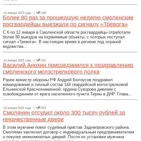
14 января 2025 года |
168
Более 80 раз за прошедшую неделю смоленские
росгвардейцы выезжали по сигналу «Тревога»
С 6 по 12 января в Смоленской области росгвардейцы отработали
более 80 выездов на охраняемые объекты, с которых поступал
сигнал «Тревога». В настоящее время в регионе под охраной
ведомства...
14 января 2025 года |
161
Василий Анохин присоединился к поздравлению
смоленского мотострелкового полка
Ранее министр обороны РФ Андрей Белоусов поздравил
командование и личный состав 144 гвардейской мотострелковой
Ельнинской Краснознаменной, ордена Суворова дивизии с
освобождением от врага населенного пункта Терны в ДНР. Глава...
14 января 2025 года |
453
Смолянин отсудил около 300 тысяч рублей за
некачественные двери
В этом мужчине помог судебный пристав Заднепровского района.
Смолянин заключил договор с индивидуальным предпринимателем
о покупке межкомнатных дверей. После их установки мужчина