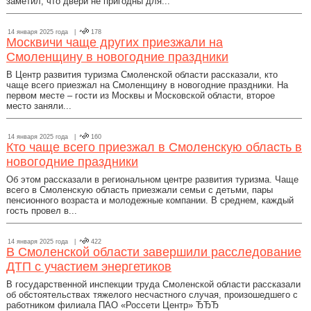
заметил, что двери не пригодны для...
14 января 2025 года |
178
Москвичи чаще других приезжали на
Смоленщину в новогодние праздники
В Центр развития туризма Смоленской области рассказали, кто
чаще всего приезжал на Смоленщину в новогодние праздники. На
первом месте – гости из Москвы и Московской области, второе
место заняли...
14 января 2025 года |
160
Кто чаще всего приезжал в Смоленскую область в
новогодние праздники
Об этом рассказали в региональном центре развития туризма. Чаще
всего в Смоленскую область приезжали семьи с детьми, пары
пенсионного возраста и молодежные компании. В среднем, каждый
гость провел в...
14 января 2025 года |
422
В Смоленской области завершили расследование
ДТП с участием энергетиков
В государственной инспекции труда Смоленской области рассказали
об обстоятельствах тяжелого несчастного случая, произошедшего с
работником филиала ПАО «Россети Центр» ЂЂЂ