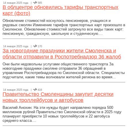
14 января 2025 года |
585
В облцентре обновились тарифы транспортных
карт (фото)
Обновление стоимостей коснулось пенсионеров, учащихся и
рядовых смолян Изменение тарифов транспортных карт произошло в
Смоленске. Обновление стоимостей затронуло все виды таких карт:
пенсионную, гражданскую, школьную и студенческую....
14 января 2025 года |
170
За новогодние праздники жители Смоленска и
области отправили в Роспотребнадзор 36 жалоб
Они были недовольны услугами общественного транспорта За
новогодние праздники смоляне отправили 36 обращений в
управление Роспотребнадзора по Смоленской области. Специалисты
подсчитали, какие темы волновали жителей региона во время...
14 января 2025 года |
416
Правительство Смоленщины закупит десятки
новых троллейбусов и автобусов
Василий Анохин: На эти нужды будет направлено порядка 500
миллионов рублей Правительство Смоленской области в 2025 году
планирует приобрести 10 новых троллейбусов и 22 автобуса
среднего класса....