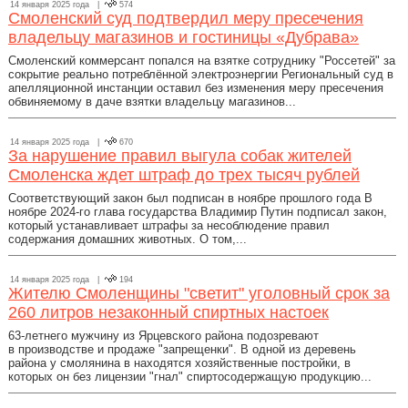
14 января 2025 года |
574
Смоленский суд подтвердил меру пресечения
владельцу магазинов и гостиницы «Дубрава»
Смоленский коммерсант попался на взятке сотруднику "Россетей" за
сокрытие реально потреблённой электроэнергии Региональный суд в
апелляционной инстанции оставил без изменения меру пресечения
обвиняемому в даче взятки владельцу магазинов...
14 января 2025 года |
670
За нарушение правил выгула собак жителей
Смоленска ждет штраф до трех тысяч рублей
Соответствующий закон был подписан в ноябре прошлого года В
ноябре 2024-го глава государства Владимир Путин подписал закон,
который устанавливает штрафы за несоблюдение правил
содержания домашних животных. О том,...
14 января 2025 года |
194
Жителю Смоленщины "светит" уголовный срок за
260 литров незаконный спиртных настоек
63-летнего мужчину из Ярцевского района подозревают
в производстве и продаже "запрещенки". В одной из деревень
района у смолянина в находятся хозяйственные постройки, в
которых он без лицензии "гнал" спиртосодержащую продукцию...