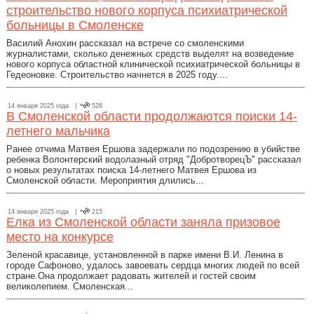
строительство нового корпуса психиатрической
больницы в Смоленске
Василий Анохин рассказал на встрече со смоленскими
журналистами, сколько денежных средств выделят на возведение
нового корпуса областной клинической психиатрической больницы в
Гедеоновке. Строительство начнется в 2025 году....
14 января 2025 года |
528
В Смоленской области продолжаются поиски 14-
летнего мальчика
Ранее отчима Матвея Ершова задержали по подозрению в убийстве
ребенка Волонтерский водолазный отряд "ДобротворецЪ" рассказал
о новых результатах поиска 14-летнего Матвея Ершова из
Смоленской области. Мероприятия длились...
14 января 2025 года |
215
Елка из Смоленской области заняла призовое
место на конкурсе
Зеленой красавице, установленной в парке имени В.И. Ленина в
городе Сафоново, удалось завоевать сердца многих людей по всей
стране.Она продолжает радовать жителей и гостей своим
великолепием. Смоленская...