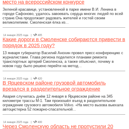
место на всероссийском конкурсе
Зеленой красавице, установленной в парке имени В.И. Ленина в
городе Сафоново, удалось завоевать сердца многих людей по всей
стране.Она продолжает радовать жителей и гостей своим
великолепием. Смоленская ёлка из...
14 января 2025 года |
495
Какие дороги в Смоленске собираются привести в
порядок в 2025 году?
13 января губернатор Василий Анохин провел пресс-конференцию с
журналистами. Глава региона поделился планами ремонта
транспортных артерий Смоленска, а также объяснил, почему в
новом году было решено перейти на метод...
14 января 2025 года |
420
В Ярцевском районе грузовой автомобиль
врезался в разделительное ограждение
Авария случилась днём 12 января в Ярцевском районе на 345
километре трассы М-1. Там произошёл въезд в разделительное
ограждение грузового автомобиля Volvo. «На место вызова выехала
автоцистерна 52 пожарно-спасательной...
14 января 2025 года |
400
Через Смоленскую область не пропустили 20