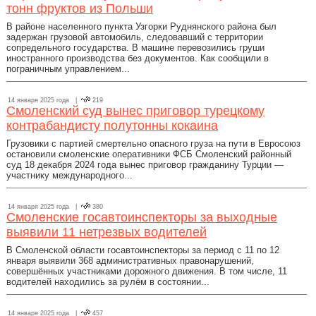
тонн фруктов из Польши
В районе населенного пункта Узгорки Руднянского района был
задержан грузовой автомобиль, следовавший с территории
сопредельного государства. В машине перевозились груши
иностранного производства без документов. Как сообщили в
пограничным управлением...
14 января 2025 года |
219
Смоленский суд вынес приговор турецкому
контрабандисту полутонны кокаина
Грузовики с партией смертельно опасного груза на пути в Евросоюз
остановили смоленские оперативники ФСБ Смоленский районный
суд 18 декабря 2024 года вынес приговор гражданину Турции —
участнику международного...
14 января 2025 года |
380
Смоленские госавтоинспекторы за выходные
выявили 11 нетрезвых водителей
В Смоленской области госавтоинспекторы за период с 11 по 12
января выявили 368 административных правонарушений,
совершённых участниками дорожного движения. В том числе, 11
водителей находились за рулём в состоянии...
14 января 2025 года |
457