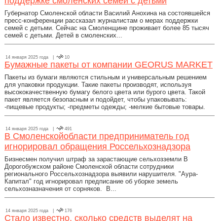
поддержке смоленских семей с детьми
Губернатор Смоленской области Василий Анохина на состоявшейся
пресс-конференции рассказал журналистам о мерах поддержки
семей с детьми. Сейчас на Смоленщине проживает более 85 тысяч
семей с детьми. Детей в смоленских...
14 января 2025 года |
10
Бумажные пакеты от компании GEORUS MARKET
Пакеты из бумаги являются стильным и универсальным решением
для упаковки продукции. Такие пакеты производят, используя
высококачественную бумагу белого цвета или бурого цвета. Такой
пакет является безопасным и подойдет, чтобы упаковывать:
-пищевые продукты; -предметы одежды; -мелкие бытовые товары.
14 января 2025 года |
491
В Смоленскойобласти предприниматель год
игнорировал обращения Россельхознадзора
Бизнесмен получил штраф за зарастающие сельхозземли В
Дорогобужском районе Смоленской области сотрудники
регионального Россельхознадзора выявили нарушителя. "Аура-
Капитал" год игнорировал предписание об уборке земель
сельхозназначения от сорняков. В...
14 января 2025 года |
176
Стало известно, сколько средств выделят на