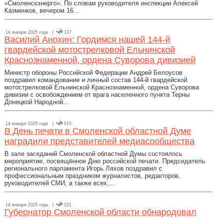
«Смоленскэнерго». По словам руководителя инспекции Алексей
Казменков, вечером 16...
14 января 2025 года |
137
Василий Анохин: Гордимся нашей 144-й
гвардейской мотострелковой Ельнинской
Краснознаменной, ордена Суворова дивизией
Министр обороны Российской Федерации Андрей Белоусов
поздравил командование и личный состав 144-й гвардейской
мотострелковой Ельнинской Краснознаменной, ордена Суворова
дивизии с освобождением от врага населенного пункта Терны
Донецкой Народной...
14 января 2025 года |
515
В День печати в Смоленской областной Думе
наградили представителей медиасообщества
В зале заседаний Смоленской областной Думы состоялось
мероприятие, посвящённое Дню российской печати. Председатель
регионального парламента Игорь Ляхов поздравил с
профессиональным праздником журналистов, редакторов,
руководителей СМИ, а также всех,...
14 января 2025 года |
521
Губернатор Смоленской области обнародовал