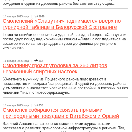
рождения в одной из деревень района без соответствующей...
14 января 2025 года |
3948
Смоленский «Славутич» поднимается вверх по
турнирной таблице в Белорусской Экстралиге
Помогли ошибки соперников и удачный выезд в Гродно. «Славутич»
после двух побед над хоккейным клубом «Лида» смог подняться на
восьмое место за четырнадцать туров до финиша регулярного
чемпионата....
14 января 2025 года |
148
Смолянину грозит уголовка за 260 литров
незаконный спиртных настоек
63-летнего мужчину из Ярцевского района подозревают в
производстве и продаже "запрещенки". В одной из деревень района
у смолянина в находятся хозяйственные постройки, в которых он без
лицензии "гнал" спиртосодержащую...
14 января 2025 года |
455
Смоленск собираются связать прямыми
пригородными поездами с Витебском и Оршей
Василий Анохин на встрече со смоленскими журналистами
рассказал о развитии транспортной инфраструктуры в регионе. Так,