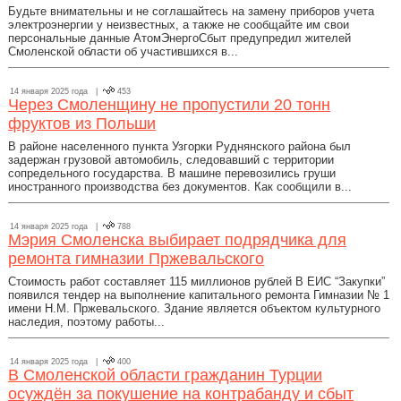
Будьте внимательны и не соглашайтесь на замену приборов учета
электроэнергии у неизвестных, а также не сообщайте им свои
персональные данные АтомЭнергоСбыт предупредил жителей
Смоленской области об участившихся в...
14 января 2025 года |
453
Через Смоленщину не пропустили 20 тонн
фруктов из Польши
В районе населенного пункта Узгорки Руднянского района был
задержан грузовой автомобиль, следовавший с территории
сопредельного государства. В машине перевозились груши
иностранного производства без документов. Как сообщили в...
14 января 2025 года |
788
Мэрия Смоленска выбирает подрядчика для
ремонта гимназии Пржевальского
Стоимость работ составляет 115 миллионов рублей В ЕИС “Закупки”
появился тендер на выполнение капитального ремонта Гимназии № 1
имени Н.М. Пржевальского. Здание является объектом культурного
наследия, поэтому работы...
14 января 2025 года |
400
В Смоленской области гражданин Турции
осуждён за покушение на контрабанду и сбыт