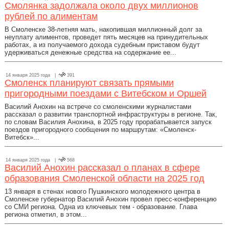
Смолянка задолжала около двух миллионов
рублей по алиментам
В Смоленске 38-летняя мать, накопившая миллионный долг за
неуплату алиментов, проведет пять месяцев на принудительных
работах, а из получаемого дохода судебным приставом будут
удерживаться денежные средства на содержание ее...
14 января 2025 года |
391
Смоленск планируют связать прямыми
пригородными поездами с Витебском и Оршей
Василий Анохин на встрече со смоленскими журналистами
рассказал о развитии транспортной инфраструктуры в регионе. Так,
по словам Василия Анохина, в 2025 году прорабатывается запуск
поездов пригородного сообщения по маршрутам: «Смоленск-
Витебск»...
14 января 2025 года |
568
Василий Анохин рассказал о планах в сфере
образования Смоленской области на 2025 год
13 января в стенах нового Пушкинского молодежного центра в
Смоленске губернатор Василий Анохин провел пресс-конференцию
со СМИ региона. Одна из ключевых тем - образование. Глава
региона отметил, в этом...