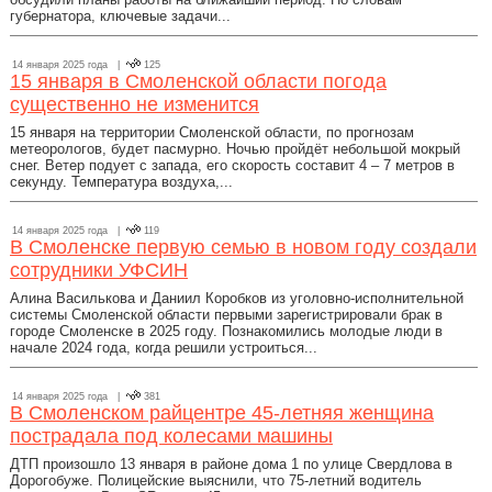
губернатора, ключевые задачи...
14 января 2025 года |
125
15 января в Смоленской области погода
существенно не изменится
15 января на территории Смоленской области, по прогнозам
метеорологов, будет пасмурно. Ночью пройдёт небольшой мокрый
снег. Ветер подует с запада, его скорость составит 4 – 7 метров в
секунду. Температура воздуха,...
14 января 2025 года |
119
В Смоленске первую семью в новом году создали
сотрудники УФСИН
Алина Василькова и Даниил Коробков из уголовно-исполнительной
системы Смоленской области первыми зарегистрировали брак в
городе Смоленске в 2025 году. Познакомились молодые люди в
начале 2024 года, когда решили устроиться...
14 января 2025 года |
381
В Смоленском райцентре 45-летняя женщина
пострадала под колесами машины
ДТП произошло 13 января в районе дома 1 по улице Свердлова в
Дорогобуже. Полицейские выяснили, что 75-летний водитель