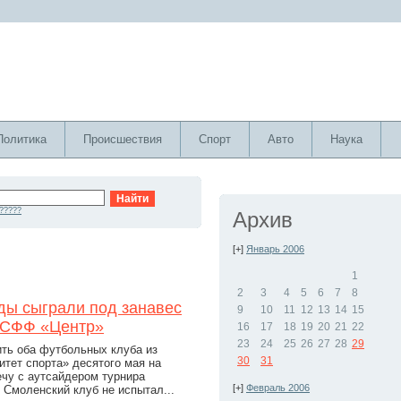
Политика
Происшествия
Спорт
Авто
Наука
?????
Архив
[+]
Январь 2006
1
2
3
4
5
6
7
8
ды сыграли под занавес
9
10
11
12
13
14
15
в СФФ «Центр»
16
17
18
19
20
21
22
23
24
25
26
27
28
29
ть оба футбольных клуба из
30
31
итет спорта» десятого мая на
чу с аутсайдером турнира
[+]
Февраль 2006
Смоленский клуб не испытал...