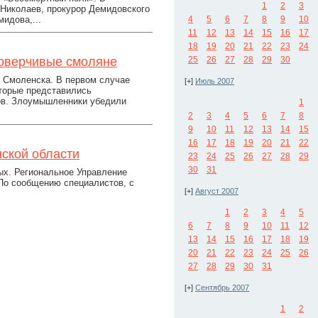
1
2
3
 Николаев, прокурор Демидовского
идова,...
4
5
6
7
8
9
10
11
12
13
14
15
16
17
18
19
20
21
22
23
24
доверчивые смоляне
25
26
27
28
29
30
 Смоленска. В первом случае
[+]
Июль 2007
оторые представились
ов. Злоумышленники убедили
1
2
3
4
5
6
7
8
9
10
11
12
13
14
15
16
17
18
19
20
21
22
ской области
23
24
25
26
27
28
29
30
31
ых. Региональное Управление
По сообщению специалистов, с
[+]
Август 2007
1
2
3
4
5
6
7
8
9
10
11
12
13
14
15
16
17
18
19
20
21
22
23
24
25
26
27
28
29
30
31
[+]
Сентябрь 2007
1
2