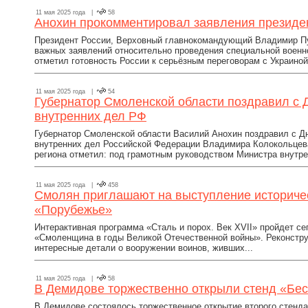
11 мая 2025 года |
58
Анохин прокомментировал заявления президе
Президент России, Верховный главнокомандующий Владимир Пу
важных заявлений относительно проведения специальной военн
отметил готовность России к серьёзным переговорам с Украиной
11 мая 2025 года |
54
Губернатор Смоленской области поздравил с
внутренних дел РФ
Губернатор Смоленской области Василий Анохин поздравил с 
внутренних дел Российской Федерации Владимира Колокольцева
региона отметил: под грамотным руководством Министра внутре
11 мая 2025 года |
458
Смолян приглашают на выступление историчес
«Порубежье»
Интерактивная программа «Сталь и порох. Век XVII» пройдет сег
«Смоленщина в годы Великой Отечественной войны». Реконстр
интересные детали о вооружении воинов, живших...
11 мая 2025 года |
58
В Демидове торжественно открыли стенд «Бе
В Демидове состоялось торжественное открытие второго стенд