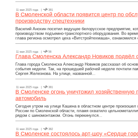
11 мая 2025 года |
381
В Смоленской области появится центр по обс
производству спецтехники
Василий Анохин посетил ведущее белорусское предприятие, ко
производством подъемно-транспортного оборудования. Во время
глава региона осмотрел цеха «Витстройтехмаша», ознакомился 
11 мая 2025 года |
56
Глава Смоленска Александр Новиков подвёл 
Глава города Смоленска Александр Новиков рассказал об осно
события недели. Так, на прошедшей рабочей неделе почтили па
Сергея Железнова. На улице, названной...
11 мая 2025 года |
381
В Смоленске огонь уничтожил хозяйственную 
автомобиль
Сегодня утром на улице Кашена в областном центре произошел 
России по Смоленской области, пламя охватило цельнометалли
рядом с шиномонтажом. Огонь перекинулся...
11 мая 2025 года |
382
В Смоленске состоялось арт-шоу «Сердце гор