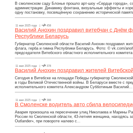
В смоленском саду Блонье прошло арт-шоу «Сердце города», с
администрации. Динамику фонтана, визуальные эффекты и хор
одну постановку, посвящённую сохранению исторической памяти.
11 мая 2025 года |
458
Василий Анохин поздравил витебчан с Днём фл
Республики Беларусь
Губернатор Смоленской области Василий Анохин поздравил жит
флага, герба и гимна Республики Беларусь. Фото: © vk.com/an
председателя Витебского областного исполнительного комитета
11 мая 2025 года |
378
Василий Анохин поздравил жителей Витебско
Сегодня в Витебске на площади Победы губернатор Смоленской
в годы Великой Отечественной войны. В Беларуси вместе с пре
исполнительного комитета Александром Субботиным Василий...
11 мая 2025 года |
388
В Смоленске водитель авто сбила велосипеди
Авария произошла на пересечении улиц Николаева и Марины Ра
России по Смоленской области, 43-летняя женщина, находясь за
Outlander», при повороте налево с...