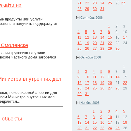
21
22
23
24
25
26
27
выйти на
28
29
30
31
[+]
Сентябрь 2006
е продукты или услуги,
овень и получить поддержку от
1
2
3
4
5
6
7
8
9
10
11
12
13
14
15
16
17
18
19
20
21
22
23
24
в Смоленске
25
26
27
28
29
30
ании грузовика на улице
возле частного дома загорелся
[+]
Октябрь 2006
1
2
3
4
5
6
7
8
9
10
11
12
13
14
15
Министра внутренних дел
16
17
18
19
20
21
22
23
24
25
26
27
28
29
вья, неиссякаемой энергии для
30
31
твом Министра внутренних дел
едряются...
[+]
Ноябрь 2006
1
2
3
4
5
6
7
8
9
10
11
12
 объекты
13
14
15
16
17
18
19
20
21
22
23
24
25
26