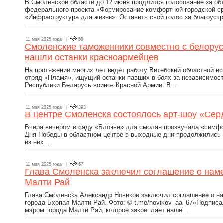
В Смоленской области до 12 июня продлится голосование за об
федерального проекта «Формирование комфортной городской с
«Инфраструктура для жизни». Оставить свой голос за благоустр
11 мая 2025 года |
58
Смоленские таможенники совместно с белору
нашли останки красноармейцев
На протяжении многих лет ведёт работу Витебский областной и
отряд «Пламя», ищущий останки павших в боях за независимост
Республики Беларусь воинов Красной Армии. В...
11 мая 2025 года |
393
В центре Смоленска состоялось арт-шоу «Сер
Вчера вечером в саду «Блонье» для смолян прозвучала «симфон
Дня Победы в областном центре в выходные дни продолжились
из них...
11 мая 2025 года |
67
Глава Смоленска заключил соглашение о нам
Малти Рай
Глава Смоленска Александр Новиков заключил соглашение о на
города Бхопал Малти Рай. Фото: © t.me/novikov_aa_67«Подписа
мэром города Малти Рай, которое закрепляет наше...