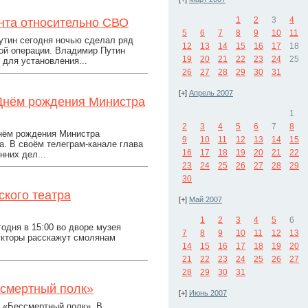
1
2
3
4
нта относительно СВО
5
6
7
8
9
10
11
тин сегодня ночью сделал ряд
12
13
14
15
16
17
18
ой операции. Владимир Путин
19
20
21
22
23
24
25
 для установления...
26
27
28
29
30
31
[+]
Апрель 2007
 Днём рождения Министра
1
2
3
4
5
6
7
8
Днём рождения Министра
9
10
11
12
13
14
15
. В своём телеграм-канале глава
16
17
18
19
20
21
22
нних дел...
23
24
25
26
27
28
29
30
кого театра
[+]
Май 2007
1
2
3
4
5
6
одня в 15:00 во дворе музея
7
8
9
10
11
12
13
укторы расскажут смолянам
14
15
16
17
18
19
20
21
22
23
24
25
26
27
28
29
30
31
ссмертный полк»
[+]
Июнь 2007
а «Бессмертный полк». В