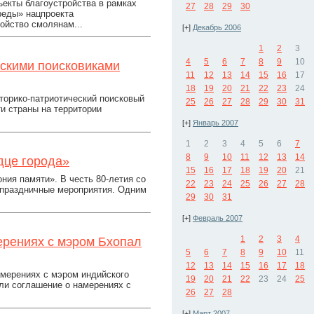
ъекты благоустройства в рамках
27
28
29
30
реды» нацпроекта
ойство смолянам...
[+]
Декабрь 2006
1
2
3
4
5
6
7
8
9
10
сскими поисковиками
11
12
13
14
15
16
17
18
19
20
21
22
23
24
сторико-патриотический поисковый
25
26
27
28
29
30
31
и страны на территории
[+]
Январь 2007
1
2
3
4
5
6
7
8
9
10
11
12
13
14
дце города»
15
16
17
18
19
20
21
ия памяти». В честь 80-летия со
22
23
24
25
26
27
28
 праздничные мероприятия. Одним
29
30
31
[+]
Февраль 2007
1
2
3
4
ерениях с мэром Бхопал
5
6
7
8
9
10
11
12
13
14
15
16
17
18
мерениях с мэром индийского
19
20
21
22
23
24
25
ли соглашение о намерениях с
26
27
28
[+]
Март 2007