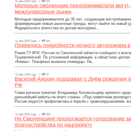
11 мая 2025 года |
411
Молодые смоленские предприниматели могут 
международные рынки
Молодые предприниматели до 35 лет, создающие востребованны
формирующие новые рыночные тренды, могут выйти на новый ур
Федерального агентства по делам молодёжи...
11 мая 2025 года |
381
Появились подробности ночного автопожара 
Ранее ГУ МЧС России по Смоленской области сообщило о возгор
Тушемлинской. По уточненной информации, в областном центре 
«Камаз». Пожарных вызвали очевидцы. На...
11 мая 2025 года |
57
Василий Анохин поздравил с Днём рождения 
РФ
Глава региона пожелал Владимиру Колокольцеву крепкого здоро
дальнейшей работы на благо страны. «Под грамотным руководс
России ведется профилактика и борьба с правонарушениями, вн
11 мая 2025 года |
383
На Смоленщине продолжается голосование за
благоустройства по нацпроекту