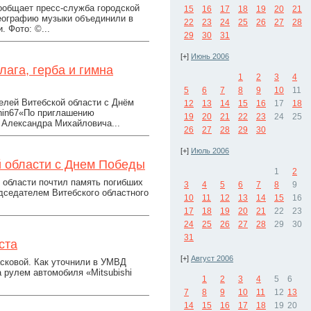
ообщает пресс-служба городской
15
16
17
18
19
20
21
еографию музыки объединили в
22
23
24
25
26
27
28
 Фото: ©...
29
30
31
[+]
Июнь 2006
ага, герба и гимна
1
2
3
4
5
6
7
8
9
10
11
елей Витебской области с Днём
12
13
14
15
16
17
18
ohin67«По приглашению
19
20
21
22
23
24
25
 Александра Михайловича...
26
27
28
29
30
[+]
Июль 2006
й области с Днем Победы
1
2
 области почтил память погибших
3
4
5
6
7
8
9
дседателем Витебского областного
10
11
12
13
14
15
16
17
18
19
20
21
22
23
24
25
26
27
28
29
30
31
ста
[+]
Август 2006
сковой. Как уточнили в УМВД
 рулем автомобиля «Mitsubishi
1
2
3
4
5
6
7
8
9
10
11
12
13
14
15
16
17
18
19
20