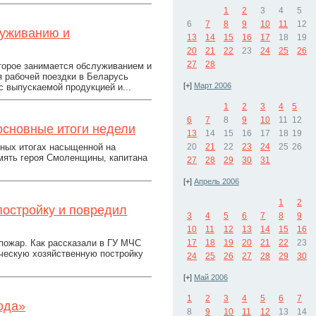
1
2
3
4
5
6
7
8
9
10
11
12
луживанию и
13
14
15
16
17
18
19
20
21
22
23
24
25
26
27
28
торое занимается обслуживанием и
 рабочей поездки в Беларусь
[+]
Март 2006
с выпускаемой продукцией и...
1
2
3
4
5
6
7
8
9
10
11
12
основные итоги недели
13
14
15
16
17
18
19
вных итогах насыщенной на
20
21
22
23
24
25
26
мять героя Смоленщины, капитана
27
28
29
30
31
[+]
Апрель 2006
1
2
постройку и повредил
3
4
5
6
7
8
9
10
11
12
13
14
15
16
пожар. Как рассказали в ГУ МЧС
17
18
19
20
21
22
23
ческую хозяйственную постройку
24
25
26
27
28
29
30
[+]
Май 2006
1
2
3
4
5
6
7
ода»
8
9
10
11
12
13
14