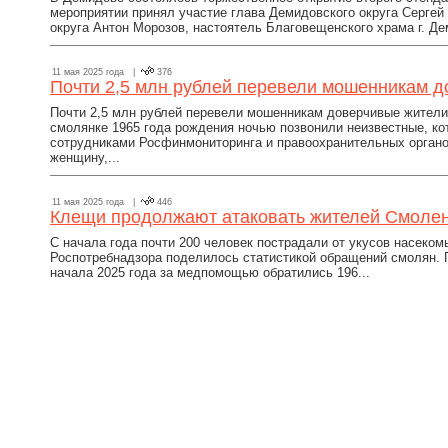
мероприятии принял участие глава Демидовского округа Сергей
округа Антон Морозов, настоятель Благовещенского храма г. Дем
11 мая 2025 года |
376
Почти 2,5 млн рублей перевели мошенникам 
Почти 2,5 млн рублей перевели мошенникам доверчивые жители
смолянке 1965 года рождения ночью позвонили неизвестные, к
сотрудниками Росфинмониторинга и правоохранительных орган
женщину,...
11 мая 2025 года |
446
Клещи продолжают атаковать жителей Смолен
С начала года почти 200 человек пострадали от укусов насеком
Роспотребнадзора поделилось статистикой обращений смолян. 
начала 2025 года за медпомощью обратились 196...