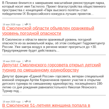
В Починке близится к завершению масштабная реконструкция парка,
который носит имя Гастелло. Проект благоустройства общественного
пространства с концепцией «Парк высокого полёта» стал
победителем IX Всероссийского конкурса лучших проектов...
18 мая 2026 года |
70
В Смоленской области объявлен оранжевый
уровень погодной опасности
В Смоленске и области ввели оранжевый уровень погодной
опасности из-за аномальной жары, об этом сообщает Гидрометцентр
России. Уже завтра воздух в регионе может прогреться до +30.
Предупреждение будет действовать...
18 мая 2026 года |
66
Депутат Смоленского горсовета открыл детский
турнир по смешанному единоборству
Депутат фракции «Единой России» горсовета, ветеран специальной
военной операции Артём Корнюченков принял участие в открытии
детского турнира по смешанному единоборству, посвящённого 190-
летию со дня рождения равноапостольного Николая Японского.
Турнир под...
18 мая 2026 года |
68
В Смоленске 51-летняя женщина попала в