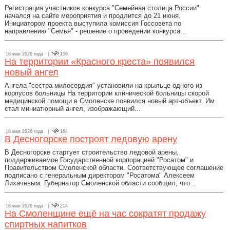
Регистрация участников конкурса "Семейная столица России"
начался на сайте мероприятия и продлится до 21 июня.
Инициатором проекта выступила комиссия Госсовета по
направлению "Семья" - решение о проведении конкурса...
18 мая 2026 года |
156
На территории «Красного креста» появился
новый ангел
Ангела "сестра милосердия" установили на крыльце одного из
корпусов больницы На территории клинической больницы скорой
медицинской помощи в Смоленске появился новый арт-объект. Им
стал миниатюрный ангел, изображающий...
18 мая 2026 года |
164
В Десногорске построят ледовую арену
В Десногорске стартует строительство ледовой арены,
поддерживаемое Государственной корпорацией "Росатом" и
Правительством Смоленской области. Соответствующее соглашение
подписано с генеральным директором "Росатома" Алексеем
Лихачёвым. Губернатор Смоленской области сообщил, что...
18 мая 2026 года |
214
На Смоленщине ещё на час сократят продажу
спиртных напитков