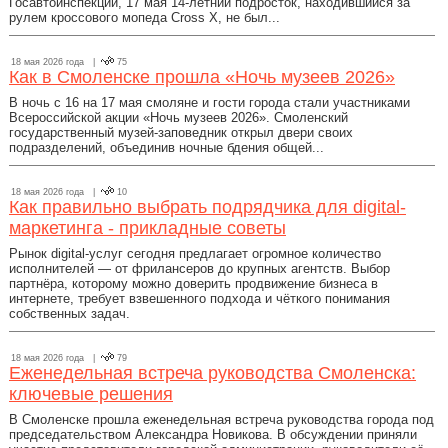
Госавтоинспекции, 17 мая 14-летний подросток, находившийся за
рулем кроссового мопеда Cross X, не был...
18 мая 2026 года |
75
Как в Смоленске прошла «Ночь музеев 2026»
В ночь с 16 на 17 мая смоляне и гости города стали участниками
Всероссийской акции «Ночь музеев 2026». Смоленский
государственный музей-заповедник открыл двери своих
подразделений, объединив ночные бдения общей...
18 мая 2026 года |
10
Как правильно выбрать подрядчика для digital-
маркетинга - прикладные советы
Рынок digital-услуг сегодня предлагает огромное количество
исполнителей — от фрилансеров до крупных агентств. Выбор
партнёра, которому можно доверить продвижение бизнеса в
интернете, требует взвешенного подхода и чёткого понимания
собственных задач.
18 мая 2026 года |
79
Еженедельная встреча руководства Смоленска:
ключевые решения
В Смоленске прошла еженедельная встреча руководства города под
председательством Александра Новикова. В обсуждении приняли