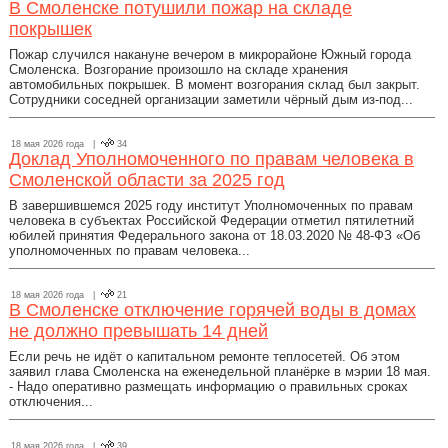
В Смоленске потушили пожар на складе
покрышек
Пожар случился накануне вечером в микрорайоне Южный города
Смоленска. Возгорание произошло на складе хранения
автомобильных покрышек. В момент возгорания склад был закрыт.
Сотрудники соседней организации заметили чёрный дым из-под...
18 мая 2026 года |
34
Доклад Уполномоченного по правам человека в
Смоленской области за 2025 год
В завершившемся 2025 году институт Уполномоченных по правам
человека в субъектах Российской Федерации отметил пятилетний
юбилей принятия Федерального закона от 18.03.2020 № 48-ФЗ «Об
уполномоченных по правам человека...
18 мая 2026 года |
21
В Смоленске отключение горячей воды в домах
не должно превышать 14 дней
Если речь не идёт о капитальном ремонте теплосетей. Об этом
заявил глава Смоленска на еженедельной планёрке в мэрии 18 мая.
- Надо оперативно размещать информацию о правильных сроках
отключения...
18 мая 2026 года |
39