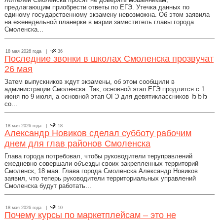
предлагающим приобрести ответы по ЕГЭ. Утечка данных по
единому государственному экзамену невозможна. Об этом заявила
на еженедельной планерке в мэрии заместитель главы города
Смоленска...
18 мая 2026 года |
36
Последние звонки в школах Смоленска прозвучат
26 мая
Затем выпускников ждут экзамены, об этом сообщили в
администрации Смоленска. Так, основной этап ЕГЭ продлится с 1
июня по 9 июля, а основной этап ОГЭ для девятиклассников ЂЂЂ
со...
18 мая 2026 года |
18
Александр Новиков сделал субботу рабочим
днем для глав районов Смоленска
Глава города потребовал, чтобы руководители теруправлений
ежедневно совершали объезды своих закрепленных территорий
Смоленск, 18 мая. Глава города Смоленска Александр Новиков
заявил, что теперь руководители территориальных управлений
Смоленска будут работать...
18 мая 2026 года |
10
Почему курсы по маркетплейсам – это не