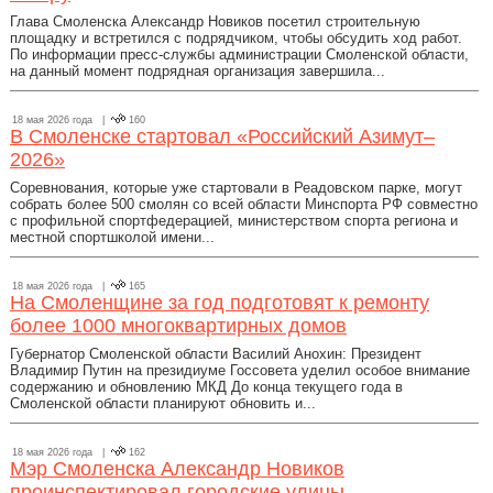
Глава Смоленска Александр Новиков посетил строительную
площадку и встретился с подрядчиком, чтобы обсудить ход работ.
По информации пресс-службы администрации Смоленской области,
на данный момент подрядная организация завершила...
18 мая 2026 года |
160
В Смоленске стартовал «Российский Азимут–
2026»
Соревнования, которые уже стартовали в Реадовском парке, могут
собрать более 500 смолян со всей области Минспорта РФ совместно
с профильной спортфедерацией, министерством спорта региона и
местной спортшколой имени...
18 мая 2026 года |
165
На Смоленщине за год подготовят к ремонту
более 1000 многоквартирных домов
Губернатор Смоленской области Василий Анохин: Президент
Владимир Путин на президиуме Госсовета уделил особое внимание
содержанию и обновлению МКД До конца текущего года в
Смоленской области планируют обновить и...
18 мая 2026 года |
162
Мэр Смоленска Александр Новиков
проинспектировал городские улицы