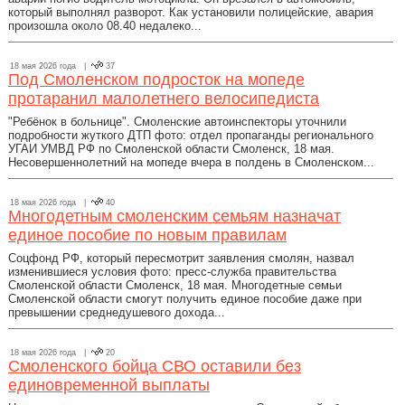
который выполнял разворот. Как установили полицейские, авария
произошла около 08.40 недалеко...
18 мая 2026 года |
37
Под Смоленском подросток на мопеде
протаранил малолетнего велосипедиста
"Ребёнок в больнице". Смоленские автоинспекторы уточнили
подробности жуткого ДТП фото: отдел пропаганды регионального
УГАИ УМВД РФ по Смоленской области Смоленск, 18 мая.
Несовершеннолетний на мопеде вчера в полдень в Смоленском...
18 мая 2026 года |
40
Многодетным смоленским семьям назначат
единое пособие по новым правилам
Соцфонд РФ, который пересмотрит заявления смолян, назвал
изменившиеся условия фото: пресс-служба правительства
Смоленской области Смоленск, 18 мая. Многодетные семьи
Смоленской области смогут получить единое пособие даже при
превышении среднедушевого дохода...
18 мая 2026 года |
20
Смоленского бойца СВО оставили без
единовременной выплаты