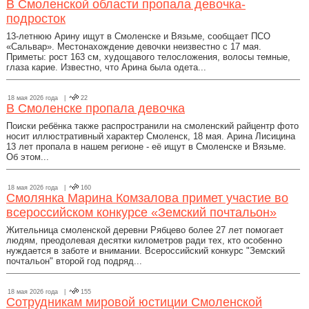
В Смоленской области пропала девочка-
подросток
13-летнюю Арину ищут в Смоленске и Вязьме, сообщает ПСО
«Сальвар». Местонахождение девочки неизвестно с 17 мая.
Приметы: рост 163 см, худощавого телосложения, волосы темные,
глаза карие. Известно, что Арина была одета...
18 мая 2026 года |
22
В Смоленске пропала девочка
Поиски ребёнка также распространили на смоленский райцентр фото
носит иллюстративный характер Смоленск, 18 мая. Арина Лисицина
13 лет пропала в нашем регионе - её ищут в Смоленске и Вязьме.
Об этом...
18 мая 2026 года |
160
Смолянка Марина Комзалова примет участие во
всероссийском конкурсе «Земский почтальон»
Жительница смоленской деревни Рябцево более 27 лет помогает
людям, преодолевая десятки километров ради тех, кто особенно
нуждается в заботе и внимании. Всероссийский конкурс "Земский
почтальон" второй год подряд...
18 мая 2026 года |
155
Сотрудникам мировой юстиции Смоленской