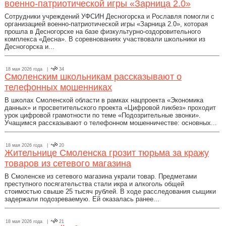
военно-патриотической игры «Зарница 2.0»
Сотрудники учреждений УФСИН Десногорска и Рославля помогли с
организацией военно-патриотической игры «Зарница 2.0», которая
прошла в Десногорске на базе физкультурно-оздоровительного
комплекса «Десна». В соревнованиях участвовали школьники из
Десногорска и...
18 мая 2026 года |
34
Смоленским школьникам рассказывают о
телефонных мошенниках
В школах Смоленской области в рамках нацпроекта «Экономика
данных» и просветительского проекта «Цифровой ликбез» проходит
урок цифровой грамотности по теме «Подозрительные звонки».
Учащимся рассказывают о телефонном мошенничестве: основных...
18 мая 2026 года |
20
Жительнице Смоленска грозит тюрьма за кражу
товаров из сетевого магазина
В Смоленске из сетевого магазина украли товар. Предметами
преступного посягательства стали икра и алкоголь общей
стоимостью свыше 25 тысяч рублей. В ходе расследования сыщики
задержали подозреваемую. Ей оказалась ранее...
18 мая 2026 года |
21