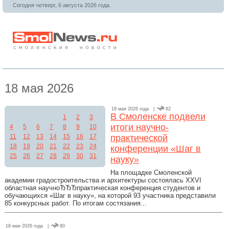
Сегодня четверг, 6 августа 2026 года.
18 мая 2026
18 мая 2026 года |
82
В Смоленске подвели
1
2
3
итоги научно-
4
5
6
7
8
9
10
11
12
13
14
15
16
17
практической
18
19
20
21
22
23
24
конференции «Шаг в
25
26
27
28
29
30
31
науку»
На площадке Смоленской
академии градостроительства и архитектуры состоялась XXVI
областная научноЂЂЂпрактическая конференция студентов и
обучающихся «Шаг в науку», на которой 93 участника представили
85 конкурсных работ. По итогам состязания...
18 мая 2026 года |
80