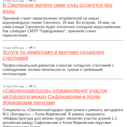
18 мая 2026 года |
30
В Смоленске жители семи улиц останутся без
воды
Причиной станет переключение потребителей на новую
водопроводную линию Смоленск, 18 мая. Во вторник, 19 мая, на
семи улицах Смоленска будет отключено холодное водоснабжение.
Как сообщает СМУП "Горводоканал", причиной станет
переключение...
18 мая 2026 года |
10
Услуги по демонтажу и монтажу складских
стеллажей
Профессиональный демонтаж и монтаж складских стеллажей с
соблюдением техники безопасности, сроков и требований
эксплуатации.
18 мая 2026 года |
32
«Смоленскавтодор» отремонтирует участок
автодороги между Сафоновским и Холм-
Жирковским округами
Специалисты «Смоленскавтодора» приступили к ремонту автодороги
М-1 «Беларусь» – Холм-Жирковский. В рамках нацпроекта
«Инфраструктура для жизни» будет обновлён участок длиной 1,1
километра между Сафоновским и Холм-Жирковским округами.
Дорожники уже ведут...