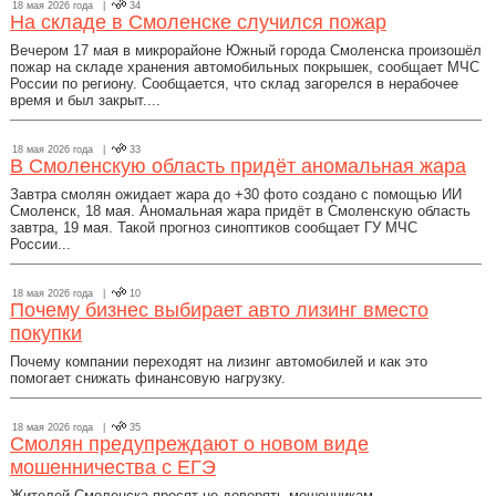
18 мая 2026 года |
34
На складе в Смоленске случился пожар
Вечером 17 мая в микрорайоне Южный города Смоленска произошёл
пожар на складе хранения автомобильных покрышек, сообщает МЧС
России по региону. Сообщается, что склад загорелся в нерабочее
время и был закрыт....
18 мая 2026 года |
33
В Смоленскую область придёт аномальная жара
Завтра смолян ожидает жара до +30 фото создано с помощью ИИ
Смоленск, 18 мая. Аномальная жара придёт в Смоленскую область
завтра, 19 мая. Такой прогноз синоптиков сообщает ГУ МЧС
России...
18 мая 2026 года |
10
Почему бизнес выбирает авто лизинг вместо
покупки
Почему компании переходят на лизинг автомобилей и как это
помогает снижать финансовую нагрузку.
18 мая 2026 года |
35
Смолян предупреждают о новом виде
мошенничества с ЕГЭ
Жителей Смоленска просят не доверять мошенникам,