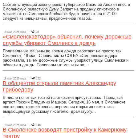
Соответствующий законопроект губернатор Василий Анохин внёс в
Смоленскую областную Думу Запрет на продажу спиртного в
магазинах по Смоленской области будет начинаться с 21:00,
следует из инициативы, предложенной главой...
18 мая 2026 года |
36
«Смоленскавтодор» объяснил, почему дорожные
службы убирают Смоленск в дождь
Поливальные машины во время дождя работают не просто так
Смоленск, 18 мая. Специалисты СОГБУ «Смоленскавтодор»
рассказали, зачем дорожные службы убирают улицы Смоленска и
области в дождь. Поливальные машины во...
18 мая 2026 года |
152
В облцентре открыли памятник Александру
Грибоедову
В числе почетных гостей на открытии присутствовал Народный
артист России Владимир Машков. Сегодня, 16 мая, в Смоленске
состоялась торжественная церемония открытия памятника
выдающемуся русскому писателю, драматургу...
18 мая 2026 года |
146
В Смоленске возводят пристройку к Камерному
театру