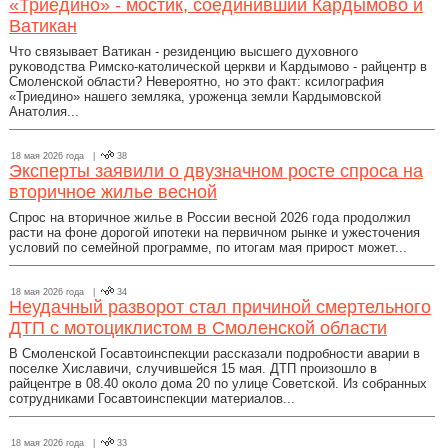
«Триедино» - мостик, соединивший Кардымово и
Ватикан
Что связывает Ватикан - резиденцию высшего духовного
руководства Римско-католической церкви и Кардымово - райцентр в
Смоленской области? Невероятно, но это факт: ксилография
«Триедино» нашего земляка, уроженца земли Кардымовской
Анатолия...
18 мая 2026 года |
38
Эксперты заявили о двузначном росте спроса на
вторичное жилье весной
Спрос на вторичное жилье в России весной 2026 года продолжил
расти на фоне дорогой ипотеки на первичном рынке и ужесточения
условий по семейной программе, по итогам мая прирост может...
18 мая 2026 года |
34
Неудачный разворот стал причиной смертельного
ДТП с мотоциклистом в Смоленской области
В Смоленской Госавтоинспекции рассказали подробности аварии в
поселке Хиславичи, случившейся 15 мая. ДТП произошло в
райцентре в 08.40 около дома 20 по улице Советской. Из собранных
сотрудниками Госавтоинспекции материалов...
18 мая 2026 года |
33