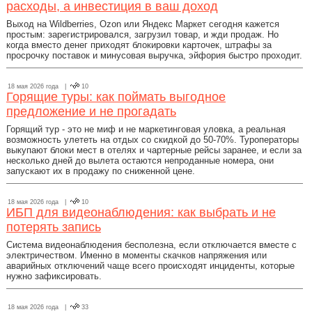
расходы, а инвестиция в ваш доход
Выход на Wildberries, Ozon или Яндекс Маркет сегодня кажется
простым: зарегистрировался, загрузил товар, и жди продаж. Но
когда вместо денег приходят блокировки карточек, штрафы за
просрочку поставок и минусовая выручка, эйфория быстро проходит.
18 мая 2026 года |
10
Горящие туры: как поймать выгодное
предложение и не прогадать
Горящий тур - это не миф и не маркетинговая уловка, а реальная
возможность улететь на отдых со скидкой до 50-70%. Туроператоры
выкупают блоки мест в отелях и чартерные рейсы заранее, и если за
несколько дней до вылета остаются непроданные номера, они
запускают их в продажу по сниженной цене.
18 мая 2026 года |
10
ИБП для видеонаблюдения: как выбрать и не
потерять запись
Система видеонаблюдения бесполезна, если отключается вместе с
электричеством. Именно в моменты скачков напряжения или
аварийных отключений чаще всего происходят инциденты, которые
нужно зафиксировать.
18 мая 2026 года |
33