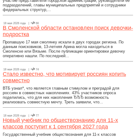
участие представители городской администрации, руководители её
подразделений, главы муниципальных предприятий и сотрудники
федеральных структур,...
18 мая 2026 года |
66
В Смоленской области остановлен поиск девочки-
подростка
Пропавшую 17 мая смолянку искали в двух городах региона. По
данным поисковиков, 13-летняя Арина могла находиться в
Смоленске или Вязьме. После публикации ориентировки девочку
оперативно нашли. По последней...
18 мая 2026 года |
74
Стало известно, что мотивирует россиян копить
совместно
ВТБ узнал*, что является главным стимулом и преградой для
россиян в совместных накоплениях. 43% участников опроса
поделились, что для них накопления ЂЂЂ возможность
реализовать совместную мечту. Треть заявили, что...
18 мая 2026 года |
77
Новый учебник по обществознанию для 11-х
классов поступит к 1 сентября 2027 года
Государственный учебник обществознания для 11-х классов