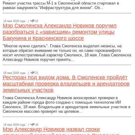
Ремонт участка трассы М-1 в Смоленской области стартовал в
рамках нацпроекта "Инфраструктура для жизни". Об...
18 мая 2026 года |
22
Мэр Смоленска Александр Новиков поручил
разобраться с «зависшим» ремонтом улицы
Бакунина и Краснинского шоссе
"Многое нужно сделать". Глава Смоленска выделил нюансы, на
которые обратил внимание не только он, но сами горожанефото
носит иллюстративный характер Смоленск, 18 мая. Глава Смоленска
Александр Новиков поручил принять...
18 мая 2026 года |
21
Ресторан под видом дома. В Смоленске пройдёт
масштабная проверка владельцев и арендаторов
земельных участков
Глава Смоленска Александр Новиков анонсировал проверки в
каждом районе города фото создано с помощью технологии ИИ
Смоленск, 18 мая. Владельцев и арендаторов земельных участков в
Смоленске массово проверят на целевое...
18 мая 2026 года |
38
Мэр Александр Новиков назвал сроки