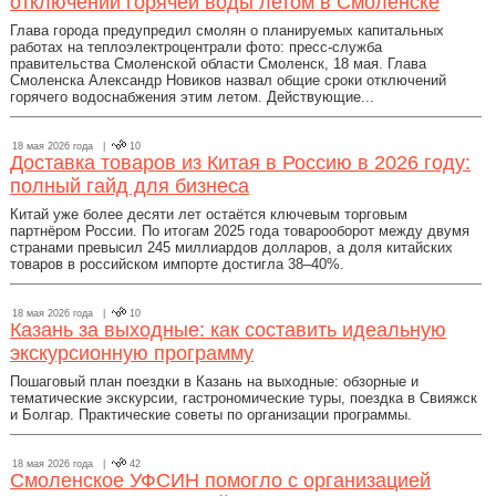
отключений горячей воды летом в Смоленске
Глава города предупредил смолян о планируемых капитальных
работах на теплоэлектроцентрали фото: пресс-служба
правительства Смоленской области Смоленск, 18 мая. Глава
Смоленска Александр Новиков назвал общие сроки отключений
горячего водоснабжения этим летом. Действующие...
18 мая 2026 года |
10
Доставка товаров из Китая в Россию в 2026 году:
полный гайд для бизнеса
Китай уже более десяти лет остаётся ключевым торговым
партнёром России. По итогам 2025 года товарооборот между двумя
странами превысил 245 миллиардов долларов, а доля китайских
товаров в российском импорте достигла 38–40%.
18 мая 2026 года |
10
Казань за выходные: как составить идеальную
экскурсионную программу
Пошаговый план поездки в Казань на выходные: обзорные и
тематические экскурсии, гастрономические туры, поездка в Свияжск
и Болгар. Практические советы по организации программы.
18 мая 2026 года |
42
Смоленское УФСИН помогло с организацией