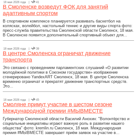
18 мая 2026 года |
41
В Смоленске возведут ФОК для занятий
адаптивным спортом
В спортивном комплексе планируется развивать баскетбол на
колясках, волейбол, настольный теннис и другие виды спорта фото:
пресс-служба правительства Смоленской области Смоленск, 18 мая.
В Смоленске появится дополнительный спортивный объект для...
18 мая 2026 года |
39
В центре Смоленска ограничат движение
транспорта
Это связано с проведением парламентских слушаний «О развитии
молодёжной политики в Союзном государстве» изображение
сгенерировано YandexART Смоленск, 18 мая. В центре Смоленска
временно ограничат и прекратят движение транспортных средств.
Это...
18 мая 2026 года |
45
Смоляне примут участие в шестом сезоне
Международной премии #МЫВМЕСТЕ
Губернатор Смоленской области Василий Анохин: "Волонтёрство и
социальные инициативы играют важную роль в развитии нашего
общества" фото: kremlin.ru Смоленск, 18 мая. Международная
премия #МЫВМЕСТЕ завершает приём заявок на участие в...