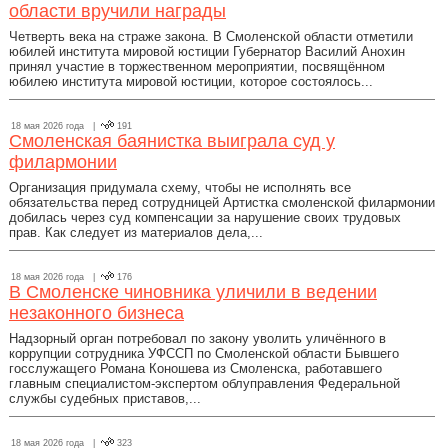
области вручили награды
Четверть века на страже закона. В Смоленской области отметили
юбилей института мировой юстиции Губернатор Василий Анохин
принял участие в торжественном мероприятии, посвящённом
юбилею института мировой юстиции, которое состоялось...
18 мая 2026 года |
191
Смоленская баянистка выиграла суд у
филармонии
Организация придумала схему, чтобы не исполнять все
обязательства перед сотрудницей Артистка смоленской филармонии
добилась через суд компенсации за нарушение своих трудовых
прав. Как следует из материалов дела,...
18 мая 2026 года |
176
В Смоленске чиновника уличили в ведении
незаконного бизнеса
Надзорный орган потребовал по закону уволить уличённого в
коррупции сотрудника УФССП по Смоленской области Бывшего
госслужащего Романа Коношева из Смоленска, работавшего
главным специалистом-экспертом облуправления Федеральной
службы судебных приставов,...
18 мая 2026 года |
323