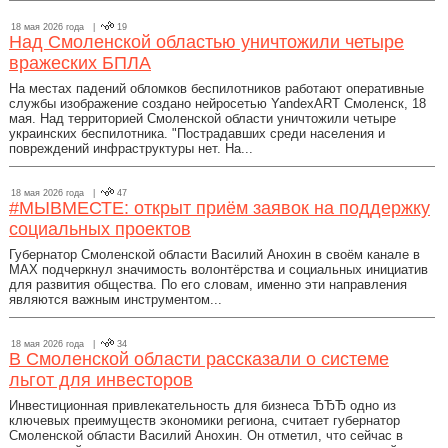
18 мая 2026 года |
19
Над Смоленской областью уничтожили четыре
вражеских БПЛА
На местах падений обломков беспилотников работают оперативные
службы изображение создано нейросетью YandexART Смоленск, 18
мая. Над территорией Смоленской области уничтожили четыре
украинских беспилотника. "Пострадавших среди населения и
повреждений инфраструктуры нет. На...
18 мая 2026 года |
47
#МЫВМЕСТЕ: открыт приём заявок на поддержку
социальных проектов
Губернатор Смоленской области Василий Анохин в своём канале в
МАХ подчеркнул значимость волонтёрства и социальных инициатив
для развития общества. По его словам, именно эти направления
являются важным инструментом...
18 мая 2026 года |
34
В Смоленской области рассказали о системе
льгот для инвесторов
Инвестиционная привлекательность для бизнеса ЂЂЂ одно из
ключевых преимуществ экономики региона, считает губернатор
Смоленской области Василий Анохин. Он отметил, что сейчас в