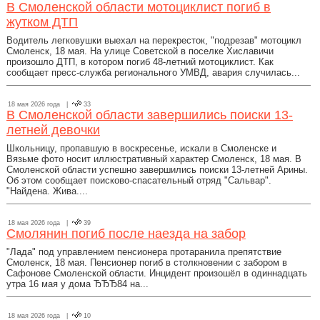
В Смоленской области мотоциклист погиб в
жутком ДТП
Водитель легковушки выехал на перекресток, "подрезав" мотоцикл
Смоленск, 18 мая. На улице Советской в поселке Хиславичи
произошло ДТП, в котором погиб 48-летний мотоциклист. Как
сообщает пресс-служба регионального УМВД, авария случилась...
18 мая 2026 года |
33
В Смоленской области завершились поиски 13-
летней девочки
Школьницу, пропавшую в воскресенье, искали в Смоленске и
Вязьме фото носит иллюстративный характер Смоленск, 18 мая. В
Смоленской области успешно завершились поиски 13-летней Арины.
Об этом сообщает поисково-спасательный отряд "Сальвар".
"Найдена. Жива....
18 мая 2026 года |
39
Смолянин погиб после наезда на забор
"Лада" под управлением пенсионера протаранила препятствие
Смоленск, 18 мая. Пенсионер погиб в столкновении с забором в
Сафонове Смоленской области. Инцидент произошёл в одиннадцать
утра 16 мая у дома ЂЂЂ84 на...
18 мая 2026 года |
10