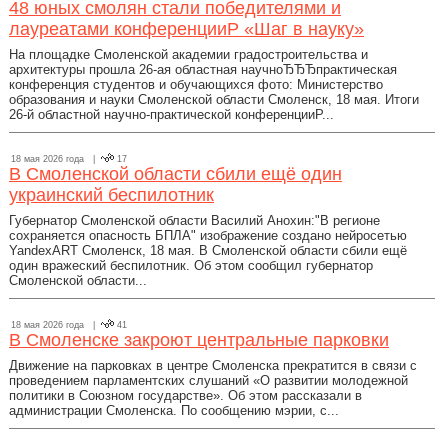
48 юных смолян стали победителями и
лауреатами конференцииP «Шаг в науку»
На площадке Смоленской академии градостроительства и
архитектуры прошла 26-ая областная научноЂЂЂпрактическая
конференция студентов и обучающихся фото: Министерство
образования и науки Смоленской области Смоленск, 18 мая. Итоги
26-й областной научно-практической конференцииP...
18 мая 2026 года |
17
В Смоленской области сбили ещё один
украинский беспилотник
Губернатор Смоленской области Василий Анохин:"В регионе
сохраняется опасность БПЛА" изображение создано нейросетью
YandexART Смоленск, 18 мая. В Смоленской области сбили ещё
один вражеский беспилотник. Об этом сообщил губернатор
Смоленской области...
18 мая 2026 года |
41
В Смоленске закроют центральные парковки
Движение на парковках в центре Смоленска прекратится в связи с
проведением парламентских слушаний «О развитии молодежной
политики в Союзном государстве». Об этом рассказали в
администрации Смоленска. По сообщению мэрии, с...