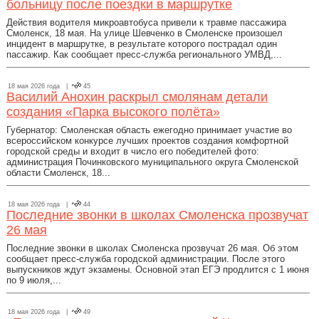
больницу после поездки в маршрутке
Действия водителя микроавтобуса привели к травме пассажира
Смоленск, 18 мая. На улице Шевченко в Смоленске произошел
инцидент в маршрутке, в результате которого пострадал один
пассажир. Как сообщает пресс-служба регионального УМВД,...
18 мая 2026 года |
45
Василий Анохин раскрыл смолянам детали
создания «Парка высокого полёта»
Губернатор: Смоленская область ежегодно принимает участие во
всероссийском конкурсе лучших проектов создания комфортной
городской среды и входит в число его победителей фото:
администрация Починковского муниципального округа Смоленской
области Смоленск, 18...
18 мая 2026 года |
44
Последние звонки в школах Смоленска прозвучат
26 мая
Последние звонки в школах Смоленска прозвучат 26 мая. Об этом
сообщает пресс-служба городской администрации. После этого
выпускников ждут экзамены. Основной этап ЕГЭ продлится с 1 июня
по 9 июля,...
18 мая 2026 года |
49