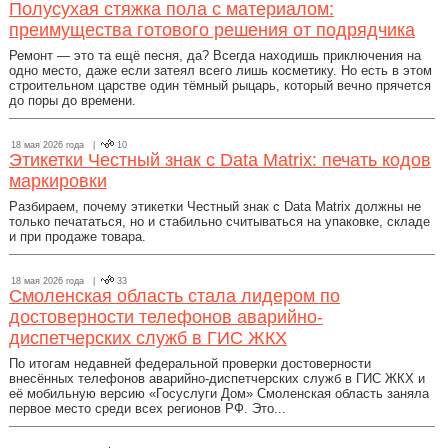
Полусухая стяжка пола с материалом:
преимущества готового решения от подрядчика
Ремонт — это та ещё песня, да? Всегда находишь приключения на
одно место, даже если затеял всего лишь косметику. Но есть в этом
строительном царстве один тёмный рыцарь, который вечно прячется
до поры до времени.
18 мая 2026 года |
10
Этикетки Честный знак с Data Matrix: печать кодов
маркировки
Разбираем, почему этикетки Честный знак с Data Matrix должны не
только печататься, но и стабильно считываться на упаковке, складе
и при продаже товара.
18 мая 2026 года |
33
Смоленская область стала лидером по
достоверности телефонов аварийно-
диспетчерских служб в ГИС ЖКХ
По итогам недавней федеральной проверки достоверности
внесённых телефонов аварийно-диспетчерских служб в ГИС ЖКХ и
её мобильную версию «Госуслуги Дом» Смоленская область заняла
первое место среди всех регионов РФ. Это...