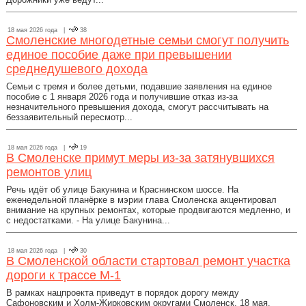
18 мая 2026 года |
38
Смоленские многодетные семьи смогут получить
единое пособие даже при превышении
среднедушевого дохода
Семьи с тремя и более детьми, подавшие заявления на единое
пособие с 1 января 2026 года и получившие отказ из-за
незначительного превышения дохода, смогут рассчитывать на
беззаявительный пересмотр...
18 мая 2026 года |
19
В Смоленске примут меры из-за затянувшихся
ремонтов улиц
Речь идёт об улице Бакунина и Краснинском шоссе. На
еженедельной планёрке в мэрии глава Смоленска акцентировал
внимание на крупных ремонтах, которые продвигаются медленно, и
с недостатками. - На улице Бакунина...
18 мая 2026 года |
30
В Смоленской области стартовал ремонт участка
дороги к трассе М-1
В рамках нацпроекта приведут в порядок дорогу между
Сафоновским и Холм-Жирковским округами Смоленск, 18 мая.