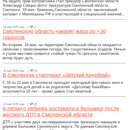
На защиту прав контрактника стал прокурор Смоленской области
Александр Спицын фото: прокуратура Смоленской области
Смоленск, 18 мая. Уроженец Смоленской области, заключивший
контракт с Минобороны РФ и участвующий в специальной военной...
18 мая 2026 года |
17
Смоленскую область накроет жара до +30
градусов
Во вторник, 19 мая, на территории Смоленской области ожидается
облачная с прояснениями погода, без существенных осадков. Ночью
и утром местами появится слабый туман.По прогнозу синоптиков,
ветер будет дуть...
18 мая 2026 года |
33
В Смоленске стартовал «Детский КиноМай»
С 18 по 22 мая в Смоленске проходит ежегодный фестиваль кино и
творчества для детей и их родителей. «Детскому КиноМаю»
исполняется 18 лет – проект давно стал визитной...
18 мая 2026 года |
45
6-летнего ребенка доставили в больницу после
жесткого ДТП в Смоленской области
ДТП с участием двух несовершеннолетних произошло накануне в
деревне Быльники Смоленского округа. По данным Смоленской