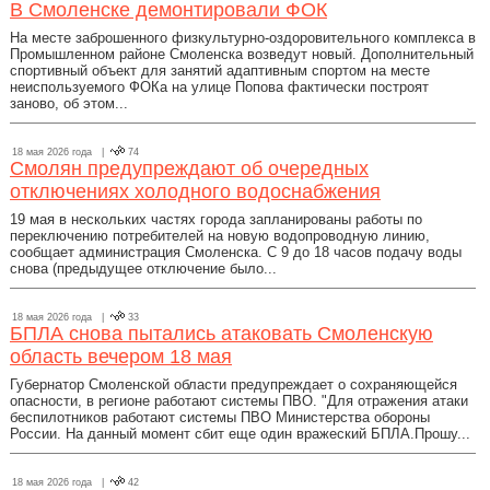
В Смоленске демонтировали ФОК
На месте заброшенного физкультурно-оздоровительного комплекса в
Промышленном районе Смоленска возведут новый. Дополнительный
спортивный объект для занятий адаптивным спортом на месте
неиспользуемого ФОКа на улице Попова фактически построят
заново, об этом...
18 мая 2026 года |
74
Смолян предупреждают об очередных
отключениях холодного водоснабжения
19 мая в нескольких частях города запланированы работы по
переключению потребителей на новую водопроводную линию,
сообщает администрация Смоленска. С 9 до 18 часов подачу воды
снова (предыдущее отключение было...
18 мая 2026 года |
33
БПЛА снова пытались атаковать Смоленскую
область вечером 18 мая
Губернатор Смоленской области предупреждает о сохраняющейся
опасности, в регионе работают системы ПВО. "Для отражения атаки
беспилотников работают системы ПВО Министерства обороны
России. На данный момент сбит еще один вражеский БПЛА.Прошу...
18 мая 2026 года |
42