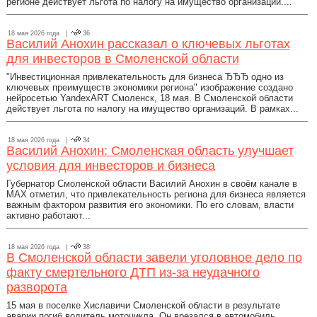
регионе действует льгота по налогу на имущество организаций....
18 мая 2026 года |
36
Василий Анохин рассказал о ключевых льготах
для инвесторов в Смоленской области
"Инвестиционная привлекательность для бизнеса ЂЂЂ одно из
ключевых преимуществ экономики региона" изображение создано
нейросетью YandexART Смоленск, 18 мая. В Смоленской области
действует льгота по налогу на имущество организаций. В рамках...
18 мая 2026 года |
34
Василий Анохин: Смоленская область улучшает
условия для инвесторов и бизнеса
Губернатор Смоленской области Василий Анохин в своём канале в
МАХ отметил, что привлекательность региона для бизнеса является
важным фактором развития его экономики. По его словам, власти
активно работают...
18 мая 2026 года |
38
В Смоленской области завели уголовное дело по
факту смертельного ДТП из-за неудачного
разворота
15 мая в поселке Хиславичи Смоленской области в результате
аварии погиб водитель мотоцикла. Он врезался в автомобиль,