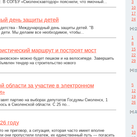
. В СОГБУ «Смоленскавтодор» пояснили, что ямочный...
3
10
17
ый день защиты детей
24
 детства - Международный день защиты детей. "В
[+]
О
дети. Мы делаем все необходимое, чтобы...
1
8
15
истический маршрут и построят мост
22
лановское» можно будет пешком и на велосипеде. Завершить
29
бъявлен тендер на строительство нового
[+]
Н
й области за участие в электронном
5
12
и»
19
тавят партию на выборах депутатов Госдумы Смоленск, 1
26
сь в Смоленской области. С 25 по...
[+]
Д
26 году
3
 не приговор, а ситуация, которая часто имеет вполне
10
ли они пропустили платеж, их единственный путь — погасить