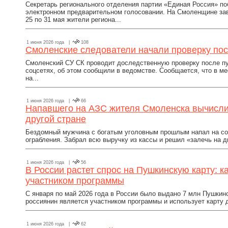
Секретарь регионального отделения партии «Единая Россия» по
электронном предварительном голосовании. На Смоленщине за
25 по 31 мая жители региона...
1 июня 2026 года |
108
Смоленские следователи начали проверку пос
Смоленский СУ СК проводит доследственную проверку после пу
соцсетях, об этом сообщили в ведомстве. Сообщается, что в м
на...
1 июня 2026 года |
66
Напавшего на АЗС жителя Смоленска вычисли
другой стране
Бездомный мужчина с богатым уголовным прошлым напал на со
ограбления. Забрал всю выручку из кассы и решил «залечь на дн
1 июня 2026 года |
56
В России растет спрос на Пушкинскую карту: 
участником программы
С января по май 2026 года в России было выдано 7 млн Пушкин
россиянин является участником программы и использует карту 
1 июня 2026 года |
62