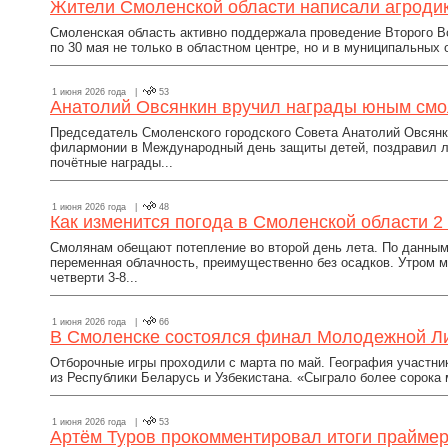
Жители Смоленской области написали агроди
Смоленская область активно поддержала проведение Второго Вс
по 30 мая не только в областном центре, но и в муниципальных 
1 июня 2026 года |
53
Анатолий Овсянкин вручил награды юным см
Председатель Смоленского городского Совета Анатолий Овсянк
филармонии в Международный день защиты детей, поздравил ла
почётные награды...
1 июня 2026 года |
48
Как изменится погода в Смоленской области 2
Смолянам обещают потепление во второй день лета. По данным 
переменная облачность, преимущественно без осадков. Утром 
четверти 3-8...
1 июня 2026 года |
66
В Смоленске состоялся финал Молодежной Л
Отборочные игры проходили с марта по май. География участник
из Республики Беларусь и Узбекистана. «Сыграло более сорока 
1 июня 2026 года |
53
Артём Туров прокомментировал итоги праймер