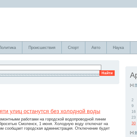
Политика
Происшествия
Спорт
Авто
Наука
А
?????????????????????????????????????????????????????????????????
[+]
Я
2
9
яти улиц останутся без холодной воды
16
23
емонтными работами на городской водопроводной линии
30
йросетью Смоленск, 1 июня. Холодную воду отключат на
ом сообщает городская администрация. Отключение будет
[+]
Ф