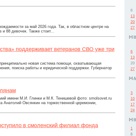
6
13
20
ждаемости за май 2026 года. Так, в областном центре на
27
и 88 девочек. Также стоит...
[+]
М
тва» поддерживает ветеранов СВО уже три
6
13
 принципиально новая система помощи, охватывающая
20
чения, поиска работы и юридической поддержки. Губернатор
27
[+]
А
олянам
3
ий имени М.И. Глинки и М.К. Тенишевой фото: smolsovet.ru
10
та Анатолий Овсянкин на торжественной церемонии,
17
24
[+]
М
поступило в смоленский филиал фонда
1
8