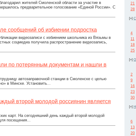
благодарил жителей Смоленской области за участие в
21
вершилось предварительное голосование «Единой России». С
28
[+]
С
ле сообщений об избиении подростка
4
бликации видеозаписи с избиением школьника из Вязьмы в
11
естных соцмедиа получила распространение видеозапись,
18
25
[+]
О
ли по потерянным документам и нашли в
2
трудницу автозаправочной станции в Смоленске с целью
9
о» в Минске. Установить...
16
23
30
каждый второй молодой россиянин является
[+]
Н
ских карт. На сегодняшний день каждый второй молодой
для посещения...
6
13
20