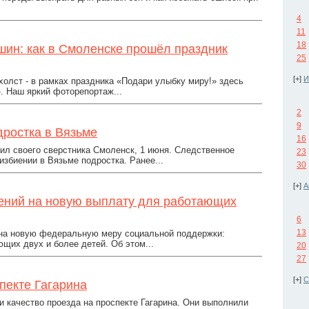
4
11
18
шин: как в Смоленске прошёл праздник
25
[+]
И
олст - в рамках праздника «Подари улыбку миру!» здесь
. Наш яркий фоторепортаж...
2
9
дростка в Вязьме
16
бил своего сверстника Смоленск, 1 июня. Следственное
23
збиении в Вязьме подростка. Ранее...
30
[+]
А
лений на новую выплату для работающих
6
13
 на новую федеральную меру социальной поддержки:
их двух и более детей. Об этом...
20
27
[+]
С
пекте Гагарина
 качество проезда на проспекте Гагарина. Они выполнили