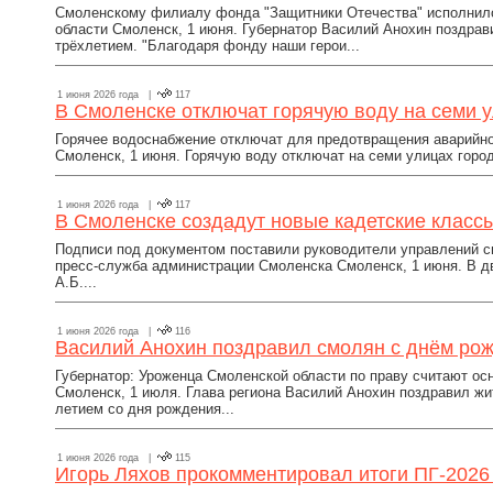
Смоленскому филиалу фонда "Защитники Отечества" исполнило
области Смоленск, 1 июня. Губернатор Василий Анохин поздра
трёхлетием. "Благодаря фонду наши герои...
1 июня 2026 года |
117
В Смоленске отключат горячую воду на семи 
Горячее водоснабжение отключат для предотвращения аварийн
Смоленск, 1 июня. Горячую воду отключат на семи улицах горо
1 июня 2026 года |
117
В Смоленске создадут новые кадетские класс
Подписи под документом поставили руководители управлений с
пресс-служба администрации Смоленска Смоленск, 1 июня. В
А.Б....
1 июня 2026 года |
116
Василий Анохин поздравил смолян с днём ро
Губернатор: Уроженца Смоленской области по праву считают о
Смоленск, 1 июля. Глава региона Василий Анохин поздравил жи
летием со дня рождения...
1 июня 2026 года |
115
Игорь Ляхов прокомментировал итоги ПГ-2026