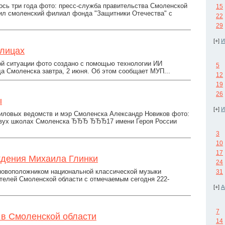
сь три года фото: пресс-служба правительства Смоленской
15
вил смоленский филиал фонда "Защитники Отечества" с
22
29
[+]
И
улицах
ой ситуации фото создано с помощью технологии ИИ
5
да Смоленска завтра, 2 июня. Об этом сообщает МУП...
12
19
26
ы
[+]
И
иловых ведомств и мэр Смоленска Александр Новиков фото:
 двух школах Смоленска ЂЂЂ ЂЂЂ17 имени Героя России
3
10
17
ждения Михаила Глинки
24
сновоположником национальной классической музыки
31
телей Смоленской области с отмечаемым сегодня 222-
[+]
А
7
 в Смоленской области
14