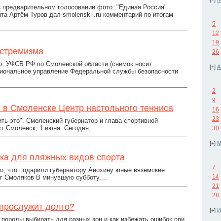
в предварительном голосовании фото: "Единая Россия"
а Артём Туров дал smolensk-i.ru комментарий по итогам
5
12
19
кстремизма
26
о: УФСБ РФ по Смоленской области (снимок носит
[+]
А
егиональное управление Федеральной службы безопасности
2
9
 в Смоленске Центр настольного тенниса
16
23
ть это". Смоленский губернатор и глава спортивной
 Смоленск, 1 июня. Сегодня,...
30
[+]
М
ка для пляжных видов спорта
7
во, что подарили губернатору Анохину юные вяземские
14
г Смоляков В минувшую субботу,...
21
28
 прослужит долго?
[+]
И
 породы выбирать для разных зон и как избежать ошибок при