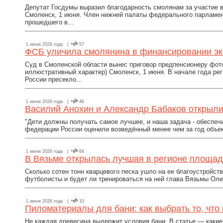
Депутат Госдумы выразил благодарность смолянам за участие 
Смоленск, 1 июня. Член нижней палаты федерального парламент
прошедшего в...
1 июня 2026 года |
57
ФСБ уличила смолянина в финансировании э
Суд в Смоленской области вынес приговор предпенсионеру фот
иллюстративный характер) Смоленск, 1 июня. В начале года р
России пресекло...
1 июня 2026 года |
46
Василий Анохин и Александр Бабаков открыли
"Дети должны получать самое лучшее, и наша задача - обеспечи
федерации России оценили возведённый менее чем за год объект
1 июня 2026 года |
64
В Вязьме открылась лучшая в регионе площад
Сколько сотен тонн кварцевого песка ушло на ее благоустройст
футболисты и будет ли тренироваться на ней глава Вязьмы Оле
1 июня 2026 года |
10
Пиломатериалы для бани: как выбрать то, что
Не каждая древесина выдержит условия бани. В статье — какие