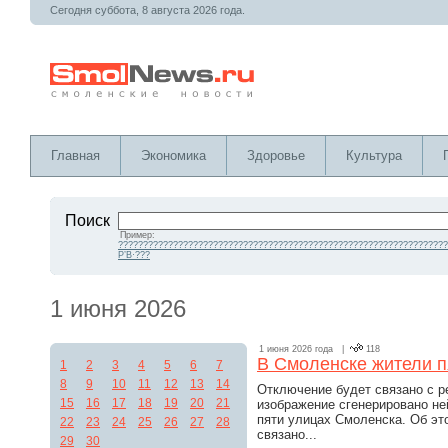
Сегодня суббота, 8 августа 2026 года.
Главная
Экономика
Здоровье
Культура
Поиск
Пример:
??????????????????????????????????????????????????????????????????
Р’В·???
1 июня 2026
1 июня 2026 года |
118
В Смоленске жители п
1
2
3
4
5
6
7
8
9
10
11
12
13
14
Отключение будет связано с р
15
16
17
18
19
20
21
изображение сгенерировано не
пяти улицах Смоленска. Об эт
22
23
24
25
26
27
28
связано...
29
30