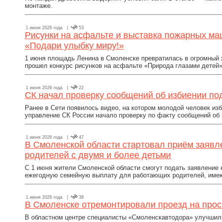
монтаже.
1 июня 2026 года |
53
Рисунки на асфальте и выставка пожарных ма
«Подари улыбку миру!»
1 июня площадь Ленина в Смоленске превратилась в огромный х
прошел конкурс рисунков на асфальте «Природа глазами детей»
1 июня 2026 года |
22
СК начал проверку сообщений об избиении по
Ранее в Сети появилось видео, на котором молодой человек из
управление СК России начало проверку по факту сообщений об и
1 июня 2026 года |
47
В Смоленской области стартовал приём заяв
родителей с двумя и более детьми
С 1 июня жители Смоленской области смогут подать заявление
ежегодную семейную выплату для работающих родителей, имеющ
1 июня 2026 года |
38
В Смоленске отремонтировали проезд на прос
В областном центре специалисты «Смоленскавтодора» улучшили