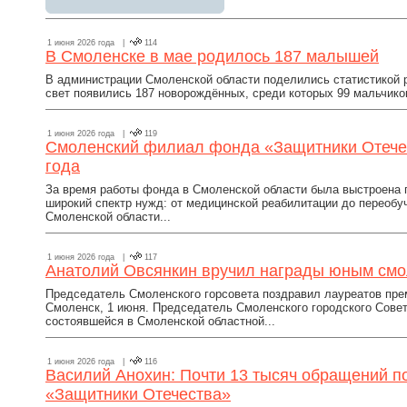
1 июня 2026 года |
114
В Смоленске в мае родилось 187 малышей
В администрации Смоленской области поделились статистикой ро
свет появились 187 новорождённых, среди которых 99 мальчиков 
1 июня 2026 года |
119
Смоленский филиал фонда «Защитники Отечес
года
За время работы фонда в Смоленской области была выстроена
широкий спектр нужд: от медицинской реабилитации до переобу
Смоленской области...
1 июня 2026 года |
117
Анатолий Овсянкин вручил награды юным см
Председатель Смоленского горсовета поздравил лауреатов прем
Смоленск, 1 июня. Председатель Смоленского городского Сове
состоявшейся в Смоленской областной...
1 июня 2026 года |
116
Василий Анохин: Почти 13 тысяч обращений 
«Защитники Отечества»