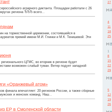
ктант
27
ероссийского аграрного диктанта. Площадки работали с 26
[+]
Д
округах региона ЂЂЂ всего...
4
олянам
11
18
ин на торжественной церемонии, состоявшейся в
25
уреатов премий имени М.И. Глинки и М.К. Тенишевой. Эти
[+]
Я
1
 июня
8
15
регионального ЦГМС, во вторник в регионе будет
местами возможен слабый туман. Ветер подует западной
22
29
[+]
Ф
иги «Оранжевый атом»
5
ов финала впечатляет: 20 регионов России, а также сборные
мужских и женских команд. Наш...
12
19
26
из ЕР в Смоленской области
[+]
М