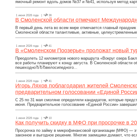
ямочный ремонт вдоль домов №37 и №41, используя метод карт
1 июня 2026 года |
36
В Смоленской области отмечают Международн
В первый день лета во всем мире отмечается главный праздник
Смоленской области талантливые, активные, целеустремленные 
1 июня 2026 года |
41
В «Смоленском Поозерье» проложат новый тур
Преодолеть 12 километров нового маршрута «Вокруг озера Бак
все работы планируют к концу августа. В Смоленской области о
пешеходноЂЂЂвелосипедного...
1 июня 2026 года |
41
Игорь Ляхов поблагодарил жителей Смоленско
предварительном голосовании «Единой Росси
С 25 по 31 мая смоляне определяли кандидатов, которые предс
июня. Предварительное голосование «Единой России» завершило
1 июня 2026 года |
10
Как получить скидку в МФО при просрочке в 20
Просрочка по займу в микрофинансовой организации (МФО) — это
законное и выгодное решение. Многие заемщики думают, что ес