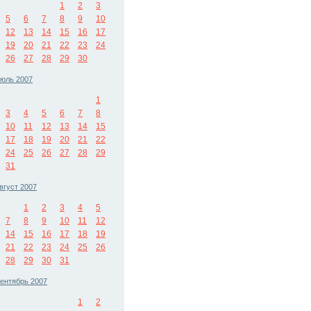
1
2
3
5
6
7
8
9
10
12
13
14
15
16
17
19
20
21
22
23
24
26
27
28
29
30
юль 2007
1
3
4
5
6
7
8
10
11
12
13
14
15
17
18
19
20
21
22
24
25
26
27
28
29
31
вгуст 2007
1
2
3
4
5
7
8
9
10
11
12
14
15
16
17
18
19
21
22
23
24
25
26
28
29
30
31
ентябрь 2007
1
2