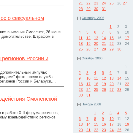
21
22
23
24
25
26
27
28
29
30
31
ос о сексуальном
[+]
Сентябрь 2006
1
2
3
ния внимания Смоленск, 26 июня.
4
5
6
7
8
9
10
 домогательстве. Штрафом в
11
12
13
14
15
16
17
18
19
20
21
22
23
24
25
26
27
28
29
30
 регионов России и
[+]
Октябрь 2006
1
т дополнительный импульс
2
3
4
5
6
7
8
родами" фото: пресс-служба
9
10
11
12
13
14
15
гионов России и Беларуси,...
16
17
18
19
20
21
22
23
24
25
26
27
28
29
30
31
модействия Смоленской
[+]
Ноябрь 2006
в работе XIII форума регионов,
1
2
3
4
5
кому взаимодействию регионов
6
7
8
9
10
11
12
13
14
15
16
17
18
19
20
21
22
23
24
25
26