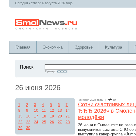
Сегодня четверг, 6 августа 2026 года.
Главная
Экономика
Здоровье
Культура
Поиск
Пример:
???????
26 июня 2026
26 июня 2026 года |
40
Сотни счастливых лиц
1
2
3
4
5
6
7
ЂЂЂ 2026» в Смоленс
8
9
10
11
12
13
14
15
16
17
18
19
20
21
молодёжи
22
23
24
25
26
27
28
26 июня в Смоленске на главн
29
30
выпускников системы СПО со в
выступила кавер-группа «Jump