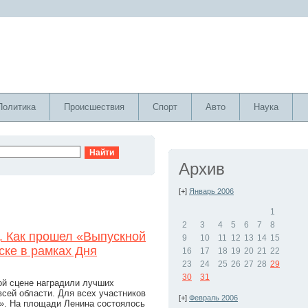
Политика
Происшествия
Спорт
Авто
Наука
Архив
[+]
Январь 2006
1
2
3
4
5
6
7
8
. Как прошел «Выпускной
9
10
11
12
13
14
15
ке в рамках Дня
16
17
18
19
20
21
22
23
24
25
26
27
28
29
30
31
ой сцене наградили лучших
сей области. Для всех участников
[+]
Февраль 2006
». На площади Ленина состоялось