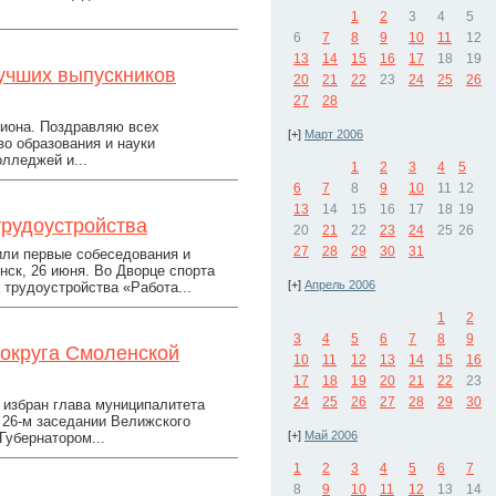
1
2
3
4
5
6
7
8
9
10
11
12
13
14
15
16
17
18
19
учших выпускников
20
21
22
23
24
25
26
27
28
иона. Поздравляю всех
[+]
Март 2006
во образования и науки
лледжей и...
1
2
3
4
5
6
7
8
9
10
11
12
13
14
15
16
17
18
19
трудоустройства
20
21
22
23
24
25
26
27
28
29
30
31
или первые собеседования и
нск, 26 июня. Во Дворце спорта
[+]
Апрель 2006
трудоустройства «Работа...
1
2
3
4
5
6
7
8
9
 округа Смоленской
10
11
12
13
14
15
16
17
18
19
20
21
22
23
24
25
26
27
28
29
30
 избран глава муниципалитета
 26-м заседании Велижского
[+]
Май 2006
Губернатором...
1
2
3
4
5
6
7
8
9
10
11
12
13
14