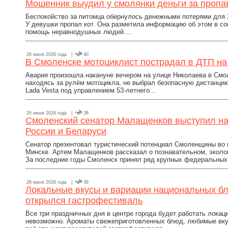
Мошенник выудил у смолянки деньги за пропа
Беспокойство за питомца обернулось денежными потерями для 
У девушки пропал кот. Она разметила информацию об этом в со
помощь неравнодушных людей....
26 июня 2026 года |
40
В Смоленске мотоциклист пострадал в ДТП на
Авария произошла накануне вечером на улице Николаева в Смо
находясь за рулём мотоцикла, не выбрал безопасную дистанци
Lada Vesta под управлением 53-летнего...
26 июня 2026 года |
38
Смоленский сенатор Малащенков выступил на
России и Беларуси
Сенатор презентовал туристический потенциал Смоленщины во 
Минске. Артем Малащенков рассказал о познавательном, эколо
За последние годы Смоленск принял ряд крупных федеральных 
26 июня 2026 года |
39
Локальные вкусы и вариации национальных б
открылся гастрофестиваль
Все три праздничных дня в центре города будет работать локац
невозможно. Ароматы свежеприготовленных блюд, любимые вку