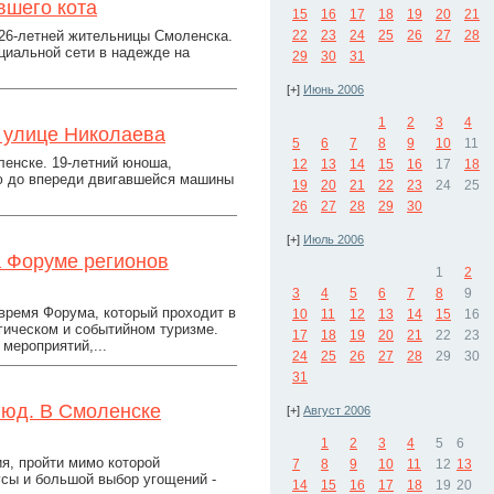
вшего кота
15
16
17
18
19
20
21
26-летней жительницы Смоленска.
22
23
24
25
26
27
28
циальной сети в надежде на
29
30
31
[+]
Июнь 2006
1
2
3
4
 улице Николаева
5
6
7
8
9
10
11
ленске. 19-летний юноша,
12
13
14
15
16
17
18
ю до впереди двигавшейся машины
19
20
21
22
23
24
25
26
27
28
29
30
[+]
Июль 2006
 Форуме регионов
1
2
3
4
5
6
7
8
9
время Форума, который проходит в
10
11
12
13
14
15
16
гическом и событийном туризме.
17
18
19
20
21
22
23
мероприятий,...
24
25
26
27
28
29
30
31
люд. В Смоленске
[+]
Август 2006
1
2
3
4
5
6
ия, пройти мимо которой
7
8
9
10
11
12
13
сы и большой выбор угощений -
14
15
16
17
18
19
20