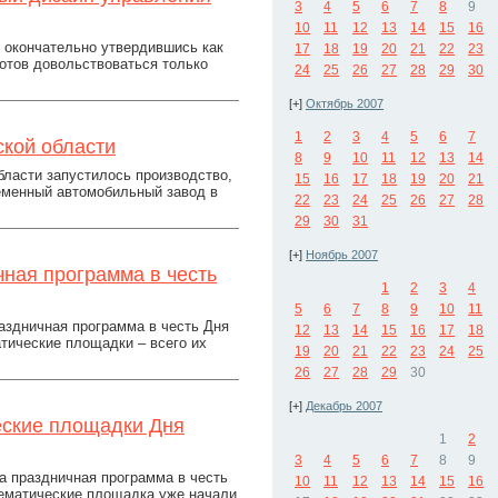
3
4
5
6
7
8
9
10
11
12
13
14
15
16
, окончательно утвердившись как
17
18
19
20
21
22
23
готов довольствоваться только
24
25
26
27
28
29
30
[+]
Октябрь 2007
1
2
3
4
5
6
7
ьской области
8
9
10
11
12
13
14
бласти запустилось производство,
15
16
17
18
19
20
21
ременный автомобильный завод в
22
23
24
25
26
27
28
29
30
31
[+]
Ноябрь 2007
ная программа в честь
1
2
3
4
5
6
7
8
9
10
11
аздничная программа в честь Дня
12
13
14
15
16
17
18
тические площадки – всего их
19
20
21
22
23
24
25
26
27
28
29
30
[+]
Декабрь 2007
еские площадки Дня
1
2
3
4
5
6
7
8
9
 праздничная программа в честь
10
11
12
13
14
15
16
тематические площадка уже начали