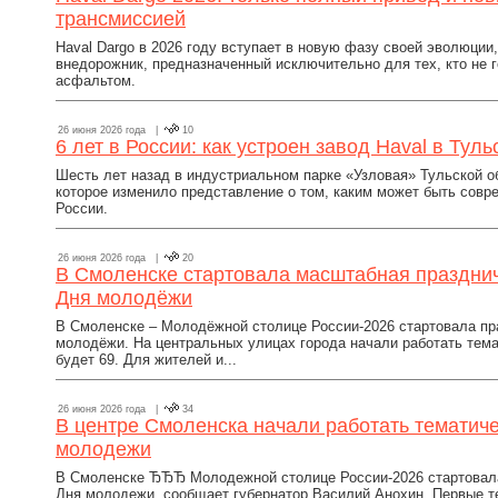
трансмиссией
Haval Dargo в 2026 году вступает в новую фазу своей эволюции
внедорожник, предназначенный исключительно для тех, кто не 
асфальтом.
26 июня 2026 года |
10
6 лет в России: как устроен завод Haval в Тул
Шесть лет назад в индустриальном парке «Узловая» Тульской о
которое изменило представление о том, каким может быть сов
России.
26 июня 2026 года |
20
В Смоленске стартовала масштабная празднич
Дня молодёжи
В Смоленске – Молодёжной столице России-2026 стартовала пр
молодёжи. На центральных улицах города начали работать тема
будет 69. Для жителей и...
26 июня 2026 года |
34
В центре Смоленска начали работать тематич
молодежи
В Смоленске ЂЂЂ Молодежной столице России-2026 стартовала
Дня молодежи, сообщает губернатор Василий Анохин. Первые 