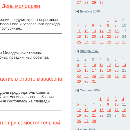
27
28
29
30
а День молодежи
[+]
Декабрь 2006
оссии предусмотрены серьезные
1
2
3
зованного и безопасного прохода
4
5
6
7
8
9
10
пропускные...
11
12
13
14
15
16
17
18
19
20
21
22
23
24
25
26
27
28
29
30
31
[+]
Январь 2007
ми Молодёжной столицы
абных праздничных событий,
1
2
3
4
5
6
7
8
9
10
11
12
13
14
15
16
17
18
19
20
21
22
23
24
25
26
27
28
астие в старте марафона
29
30
31
[+]
Февраль 2007
 дали председатель Совета
лики Национального собрания
1
2
3
4
ния состоялась на площади
5
6
7
8
9
10
11
12
13
14
15
16
17
18
19
20
21
22
23
24
25
26
27
28
ите при самостоятельной
[+]
Март 2007