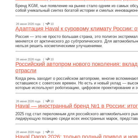
Бренд KGM, чье появление на рынке стало одним из самых обс
собой уникальный синтез богатой истории и смелых инновацион
26 июня 2026 года |
10
Адаптация Haval к суровому климату России: о
Россия — это не просто большая страна, это полигон экстремал
меняется от арктического до субтропического. Для автомобильн
нельзя решить косметическими улучшениями.
26 июня 2026 года |
10
Российский автопром нового поколения: вклад
отрасли
Когда речь заходит о российском автопроме, многие вспоминаю
оставшиеся с советских времен. Но есть и новый уклад — высо
которые используют роботизацию, цифровое проектирование и 
26 июня 2026 года |
10
Haval — иностранный бренд №1 в России: итог
2025 год стал переломным для российского автомобильного рынк
лидирующую позицию среди всех иностранных марок, представл
26 июня 2026 года |
10
Haval Dargo 2026: только полный привод и но