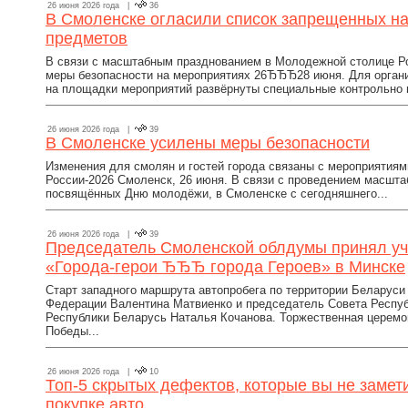
26 июня 2026 года |
36
В Смоленске огласили список запрещенных н
предметов
В связи с масштабным празднованием в Молодежной столице Р
меры безопасности на мероприятиях 26ЂЂЂ28 июня. Для органи
на площадки мероприятий развёрнуты специальные контрольно 
26 июня 2026 года |
39
В Смоленске усилены меры безопасности
Изменения для смолян и гостей города связаны с мероприятия
России-2026 Смоленск, 26 июня. В связи с проведением масшт
посвящённых Дню молодёжи, в Смоленске с сегодняшнего...
26 июня 2026 года |
39
Председатель Смоленской облдумы принял уч
«Города-герои ЂЂЂ города Героев» в Минске
Старт западного маршрута автопробега по территории Беларуси
Федерации Валентина Матвиенко и председатель Совета Респуб
Республики Беларусь Наталья Кочанова. Торжественная церемо
Победы...
26 июня 2026 года |
10
Топ-5 скрытых дефектов, которые вы не замет
покупке авто