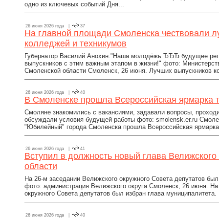
одно из ключевых событий Дня...
26 июня 2026 года |
37
На главной площади Смоленска чествовали л
колледжей и техникумов
Губернатор Василий Анохин:"Наша молодёжь ЂЂЂ будущее рег
выпускников с этим важным этапом в жизни!" фото: Министерст
Смоленской области Смоленск, 26 июня. Лучших выпускников ко
26 июня 2026 года |
40
В Смоленске прошла Всероссийская ярмарка 
Смоляне знакомились с вакансиями, задавали вопросы, проход
обсуждали условия будущей работы фото: smolensk.er.ru Смоле
"Юбилейный" города Смоленска прошла Всероссийская ярмарка 
26 июня 2026 года |
41
Вступил в должность новый глава Велижского
области
На 26-м заседании Велижского окружного Совета депутатов был
фото: администрация Велижского округа Смоленск, 26 июня. На
окружного Совета депутатов был избран глава муниципалитета. 
26 июня 2026 года |
40