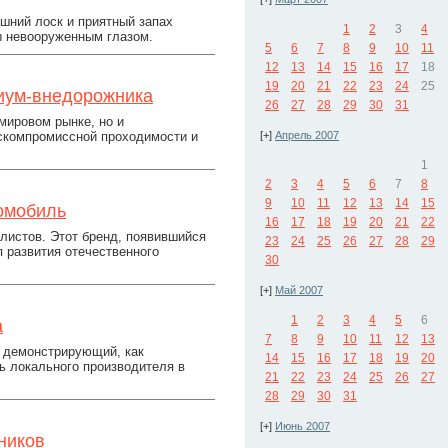
ешний лоск и приятный запах
1
2
3
4
ы невооруженным глазом.
5
6
7
8
9
10
11
12
13
14
15
16
17
18
19
20
21
22
23
24
25
миум-внедорожника
26
27
28
29
30
31
 мировом рынке, но и
скомпромиссной проходимости и
[+]
Апрель 2007
1
2
3
4
5
6
7
8
9
10
11
12
13
14
15
томобиль
16
17
18
19
20
21
22
илистов. Этот бренд, появившийся
23
24
25
26
27
28
29
п развития отечественного
30
[+]
Май 2007
1
2
3
4
5
6
а
7
8
9
10
11
12
13
 демонстрирующий, как
14
15
16
17
18
19
20
ь локального производителя в
21
22
23
24
25
26
27
28
29
30
31
[+]
Июнь 2007
ников