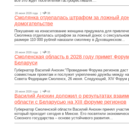
всё это ждет посетителей гастрофестиваля....
26 июня 2026 года |
38
Смолянка отделалась штрафом за ложный дон
домогательстве
Покушение на изнасилование женщина придумала для привлече
Смолянка отделалась штрафом за ложный донос о сексуальном
размере 110 000 рублей наказали смолянку в Духовщинском...
26 июня 2026 года |
35
Смоленская область в 2028 году примет Форум
Беларуси
Губернатор Василий Анохин:"Проведение Форума регионов дас
совместным проектам и послужит укреплению дружбы между на
Совета Федерации Смоленск, 26 июня. Следующий, XIV Форум ре
26 июня 2026 года |
44
Василий Анохин доложил о результатах взаи
области с Беларусью на XIII форуме регионов
Губернатор Смоленской области Василий Анохин принял участие 
который проходит сегодня в Минске. Его посвятили экономичес
Союзного государства – основе устойчивого развития...