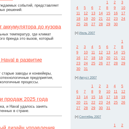
1
2
3
уждаемых событий, представляет
4
5
6
7
8
9
10
ных решений.
11
12
13
14
15
16
17
18
19
20
21
22
23
24
25
26
27
28
29
30
т аккумулятора до кузова
[+]
Июль 2007
ьных температур, где климат
ого бренда это вызов, который
1
2
3
4
5
6
7
8
9
10
11
12
13
14
15
16
17
18
19
20
21
22
 Haval в развитие
23
24
25
26
27
28
29
30
31
т старые заводы и конвейеры,
котехнологичные предприятия,
[+]
Август 2007
экологичные процессы.
1
2
3
4
5
6
7
8
9
10
11
12
13
14
15
16
17
18
19
и продаж 2025 года
20
21
22
23
24
25
26
а, и Haval удалось занять
27
28
29
30
31
енных в стране.
[+]
Сентябрь 2007
1
2
вый дизайн управления