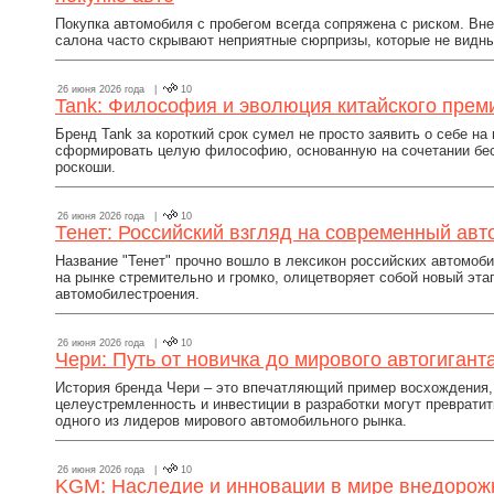
Покупка автомобиля с пробегом всегда сопряжена с риском. Вн
салона часто скрывают неприятные сюрпризы, которые не видн
26 июня 2026 года |
10
Tank: Философия и эволюция китайского пре
Бренд Tank за короткий срок сумел не просто заявить о себе на
сформировать целую философию, основанную на сочетании бе
роскоши.
26 июня 2026 года |
10
Тенет: Российский взгляд на современный ав
Название "Тенет" прочно вошло в лексикон российских автомоб
на рынке стремительно и громко, олицетворяет собой новый эта
автомобилестроения.
26 июня 2026 года |
10
Чери: Путь от новичка до мирового автогигант
История бренда Чери – это впечатляющий пример восхождения,
целеустремленность и инвестиции в разработки могут превратит
одного из лидеров мирового автомобильного рынка.
26 июня 2026 года |
10
KGM: Наследие и инновации в мире внедорож