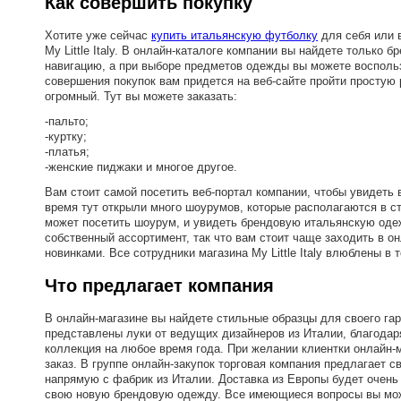
Как совершить покупку
Хотите уже сейчас
купить итальянскую футболку
для себя или в
My Little Italy. В онлайн-каталоге компании вы найдете тольк
навигацию, а при выборе предметов одежды вы можете воспольз
совершения покупок вам придется на веб-сайте пройти простую 
огромный. Тут вы можете заказать:
-пальто;
-куртку;
-платья;
-женские пиджаки и многое другое.
Вам стоит самой посетить веб-портал компании, чтобы увидеть в
время тут открыли много шоурумов, которые располагаются в ст
может посетить шоурум, и увидеть брендовую итальянскую оде
собственный ассортимент, так что вам стоит чаще заходить в он
новинками. Все сотрудники магазина My Little Italy влюблены в 
Что предлагает компания
В онлайн-магазине вы найдете стильные образцы для своего га
представлены луки от ведущих дизайнеров из Италии, благодар
коллекция на любое время года. При желании клиентки онлайн-
заказ. В группе онлайн-закупок торговая компания предлагает 
напрямую с фабрик из Италии. Доставка из Европы будет очень
свою новую брендовую одежду. Все имеющиеся вопросы вы може