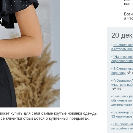
вас 
Возн
а чт
20 де
•
В Смоленске
в котором по
•
"На отлично
соревнования
•
В Смоленске
Королеву
1
•
Губернатор 
участие в ра
461
•
Бывшему ре
обвинение по
деятельности
•
Бухгалтер с
 может купить для себя самые крутые новинки одежды.
33 миллионов
Все клиентки отзываются о купленных предметах
•
На Смоленщи
по ошибке см