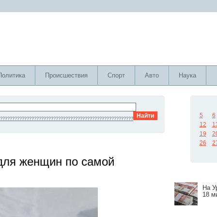
Политика
Происшествия
Спорт
Авто
Наука
5
6
???????????????????????????????????????????????????????
12
1
19
2
26
2
а для женщин по самой
На У
18 м