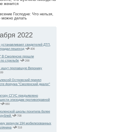
не женится
есение Господне: Что нельзя,
о можно делать
кабря 2022
 устанавливают свидетелей ДТП,
страдал пешеход
406
!" В Смоленске прошли
 по стрельбе
268
 ищут пропавшую Веронику
89
Алексей Островский принял
боте форума "Смоленский диалог"
ктору СГУС предъявлено
 шести эпизодам противоправной
660
моленской школы похитила более
 рублей
708
ну вернули 194 мобилизованных
олянина
516