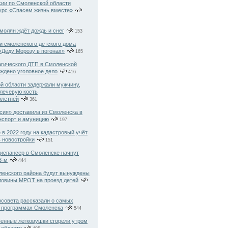
ии по Смоленской области
курс «Спасем жизнь вместе»
молян ждёт дождь и снег
153
и смоленского детского дома
«Деду Морозу в погонах»
165
агического ДТП в Смоленской
уждено уголовное дело
416
й области задержали мужчину,
лечевую кость
олетней
361
сия» доставила из Смоленска в
нспорт и амуницию
197
 в 2022 году на кадастровый учёт
4 новостройки
151
испансер в Смоленске начнут
3-м
444
енского района будут вынуждены
оловины МРОТ на проезд детей
рсовета рассказали о самых
 программах Смоленска
544
венные легковушки сгорели утром