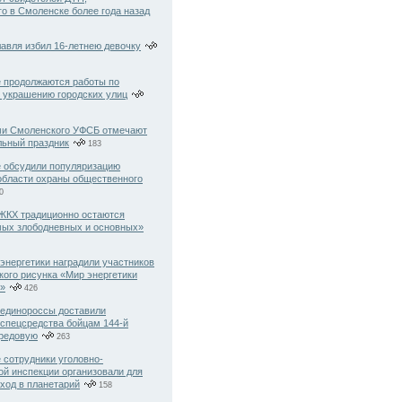
о в Смоленске более года назад
авля избил 16-летнею девочку
 продолжаются работы по
 украшению городских улиц
ми Смоленского УФСБ отмечают
ьный праздник
183
 обсудили популяризацию
области охраны общественного
0
ЖКХ традиционно остаются
мых злободневных и основных»
энергетики наградили участников
кого рисунка «Мир энергетики
й»
426
единороссы доставили
 спецсредства бойцам 144-й
ередовую
263
 сотрудники уголовно-
ой инспекции организовали для
ход в планетарий
158