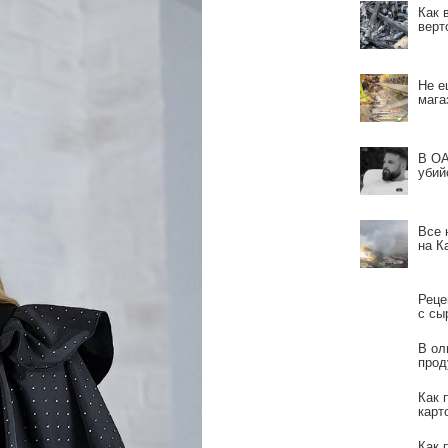
Как 
верт
Не е
мага
В ОА
убий
Все 
на К
Реце
с сы
В ол
прод
Как 
карт
Как 