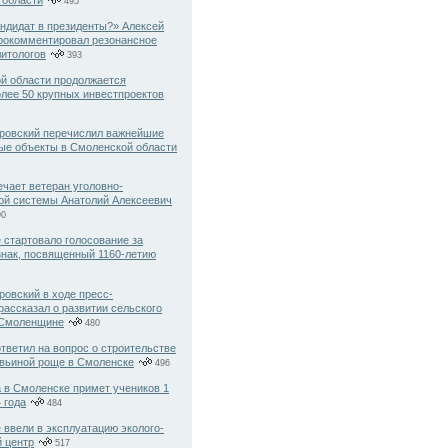
 области
495
ндидат в президенты?» Алексей
рокомментировал резонансное
литологов
393
й области продолжается
олее 50 крупных инвестпроектов
ровский перечислил важнейшие
ые объекты в Смоленской области
чает ветеран уголовно-
ой системы Анатолий Алексеевич
0
 стартовало голосование за
знак, посвященный 1160-летию
ровский в ходе пресс-
ассказал о развитии сельского
 Смоленщине
480
тветил на вопрос о строительстве
вьиной роще в Смоленске
496
 в Смоленске примет учеников 1
 года
484
 ввели в эксплуатацию эколого-
й центр
517