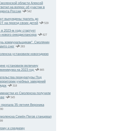
Смоленской области Алексей
ветил на вопрос об участии в
идента России
542
ут вынуждены тратить до
Т на проезд своих детей
529
 в 2023-м году стартует
о нового онкодиспансера
627
очь коммунальщикам". Смолянин
вито снег
283
оленска установили новогоднюю
не установили величину
 минимума на 2023 год
865
тельства прокуратуры Под
ерритории учебных заведений
ядок
318
имнастки из Смоленска получили
кве
545
 пропала 35-летняя Вероника
80
Смоленска Семён Пегов станцевал
99
лому и среднему