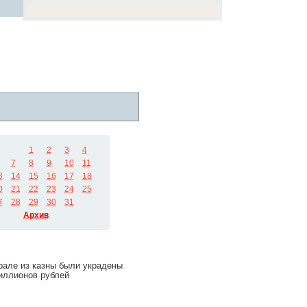
1
2
3
4
7
8
9
10
11
3
14
15
16
17
18
0
21
22
23
24
25
7
28
29
30
31
Архив
рале из казны были украдены
иллионов рублей