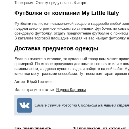
Телеграмм. Ответу придут очень быстро.
Футболки от компании My Little Italy
Футболки являются незаменимой вещью в гардеробе любой женщи
предлагается огромное множество стильных футболок по самым
брендовую футболку, отдать предпочтение футболке с принтом 
В каталоге торговой площадке каждая из вас найдет футболку на
Доставка предметов одежды
Если вы живете в столице, то купленный товар вам может приве
примеркой. По стране продукцию доставляют по почте или с по
самовывозом, а адреса пунктов выдачи найдете на веб-сайте My 
клиентки могут разными способами. Тут всем вам гарантирован
Автор: Юрий Горшков
Иллюстрация к статье:
Яндекс.Картинки
Самые свежие новости Смоленска
на нашей стра
Как предупредить
10 продуктов, от которых