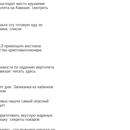
выглядит место крушение
олета на Кавказе: смотреть
шьте эту готовую еду из
зина: список
Э произошло жестокое
ство криптомиллионера
новости по падению вертолета
авказе: читать здесь
пт дня: Запеканка из кабачков
ром
ивье нашли самый опасный
укт
приготовить вкусную жареную
ошку: секреты поваров
понять, что мужчина никогда на