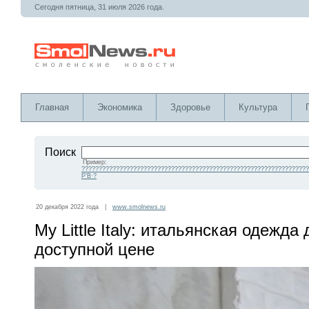
Сегодня пятница, 31 июля 2026 года.
Главная
Экономика
Здоровье
Культура
Поиск
Пример:
??????????????????????????????????????????????????????????????????
Р’В·?
20 декабря 2022 года |
www.smolnews.ru
My Little Italy: итальянская одежд
доступной цене