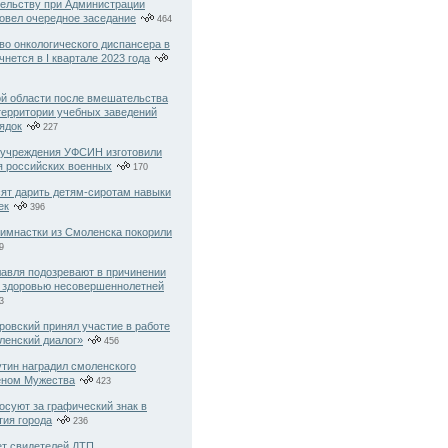
ельству при Администрации
овел очередное заседание
464
во онкологического диспансера в
нется в I квартале 2023 года
й области после вмешательства
территории учебных заведений
ядок
227
учреждения УФСИН изготовили
я российских военных
170
ят дарить детям-сиротам навыки
ек
396
имнастки из Смоленска покорили
9
авля подозревают в причинении
а здоровью несовершеннолетней
3
ровский принял участие в работе
енский диалог»
456
тин наградил смоленского
еном Мужества
423
осуют за графический знак в
тия города
236
т свидетелей ДТП,