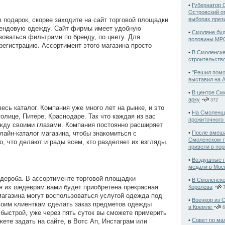
•
Губернатор 
Островский от
выборах през
 подарок, скорее заходите на сайт торговой площадки
о брендовую одежду. Сайт фирмы имеет удобную
•
Смоляне буд
оваться фильтрами по бренду, по цвету. Для
половины МРО
регистрацию. Ассортимент этого магазина просто
•
В Смоленске
строительств
•
"Решил пом
выставил на А
•
В центре См
арку
372
есь каталог. Компания уже много лет на рынке, и это
•
На Смоленщи
олице, Питере, Краснодаре. Так что каждая из вас
прожиточного
жду своими глазами. Компания постоянно расширяет
•
После вмеша
лайн-каталог магазина, чтобы знакомиться с
Смоленском т
то, что делают и рады всем, кто разделяет их взгляды.
привели в пор
•
Воздушные г
медали в Мос
рдероба. В ассортименте торговой площадки
•
В Смоленске
я их шедеврам вами будет приобретена прекрасная
Королёва
7
магазина могут воспользоваться услугой одежда под
•
Военкор из 
своим клиенткам сделать заказ предметов одежды
в Кремле
6
 быстрой, уже через пять суток вы сможете примерить
•
Совет по ма
те задать на сайте, в Вотс Ап, Инстаграм или