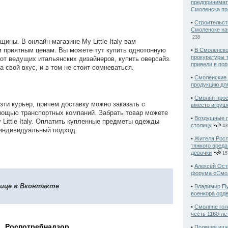
предпринимат
Смоленска пр
•
Строительст
Смоленске нач
238
ны. В онлайн-магазине My Little Italy вам
 приятным ценам. Вы можете тут купить однотонную
•
В Смоленско
прокуратуры 
от ведущих итальянских дизайнеров, купить оверсайз.
привели в пор
 свой вкус, и в том не стоит сомневаться.
•
Смоленские 
продукцию дл
•
Смолян прос
зти курьер, причем доставку можно заказать с
вместо игруш
мощью транспортных компаний. Забрать товар можете
•
Воздушные г
Little Italy. Оплатить купленные предметы одежды
столицу
43
 индивидуальный подход.
•
Жителя Росл
тяжкого вред
девочки
15
•
Алексей Ост
форума «Смол
нице в Вконтакте
•
Владимир Пу
военкора орд
•
Смоляне гол
честь 1160-ле
Роспотребнадзор
•
Полиция ище