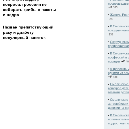
произошедшег
попросил россиян не
395
собирать грибы в пакеты
и ведра
•
Житель Росл
399
•
В Смоленске
Назван препятствующий
праздничному
раку и диабету
152
популярный напиток
•
Сотрудника
профессионал
•
В Смоленске
профессий в 
порядка
40
•
«Проблемы 
одними из са
456
•
Смоленские 
конкурса детс
глазами дете
•
Смоленские 
автомобили и
дивизии на п
•
В Смоленске
исполнительн
подростков по