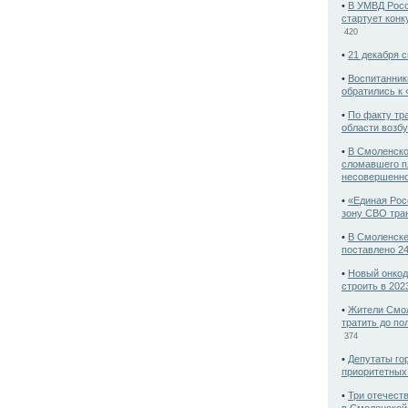
•
В УМВД Росс
стартует кон
420
•
21 декабря с
•
Воспитанник
обратились к 
•
По факту тр
области возб
•
В Смоленско
сломавшего п
несовершенн
•
«Единая Рос
зону СВО тра
•
В Смоленске
поставлено 2
•
Новый онкод
строить в 202
•
Жители Смол
тратить до п
374
•
Депутаты го
приоритетных
•
Три отечест