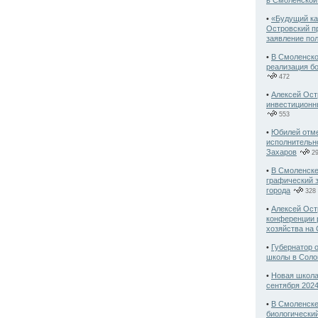
в Смоленской
•
«Будущий ка
Островский п
заявление по
•
В Смоленско
реализация б
472
•
Алексей Ост
инвестиционн
553
•
Юбилей отме
исполнительн
Захаров
29
•
В Смоленске
графический 
города
328
•
Алексей Ост
конференции р
хозяйства на
•
Губернатор о
школы в Соло
•
Новая школа
сентября 2024
•
В Смоленске
биологически