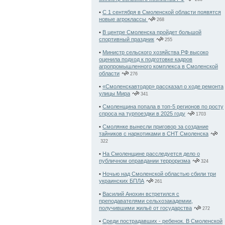
•
С 1 сентября в Смоленской области появятся
новые агроклассы
268
•
В центре Смоленска пройдет большой
спортивный праздник
255
•
Министр сельского хозяйства РФ высоко
оценила подход к подготовке кадров
агропромышленного комплекса в Смоленской
области
276
•
«Смоленскавтодор» рассказал о ходе ремонта
улицы Мира
341
•
Смоленщина попала в топ-5 регионов по росту
спроса на турпоездки в 2025 году
1703
•
Смолянке вынесли приговор за создание
тайников с наркотиками в СНТ Смоленска
322
•
На Смоленщине расследуется дело о
публичном оправдании терроризма
324
•
Ночью над Смоленской областью сбили три
украинских БПЛА
261
•
Василий Анохин встретился с
преподавателями сельхозакадемии,
получившими жильё от государства
272
•
Среди пострадавших - ребенок. В Смоленской