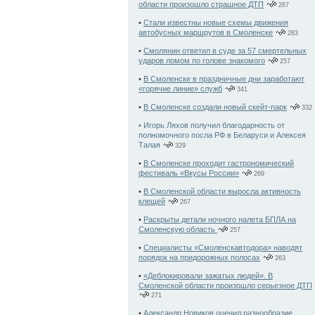
области произошло страшное ДТП
267
•
Стали известны новые схемы движения
автобусных маршрутов в Смоленске
283
•
Смолянин ответил в суде за 57 смертельных
ударов ломом по голове знакомого
257
•
В Смоленске в праздничные дни заработают
«горячие линие» служб
341
•
В Смоленске создали новый скейт-парк
332
• Игорь Ляхов получил благодарность от
полномочного посла РФ в Беларуси и Алексея
Талая
329
•
В Смоленске проходит гастрономический
фестиваль «Вкусы России»
269
•
В Смоленской области выросла активность
клещей
267
•
Раскрыты детали ночного налета БПЛА на
Смоленскую область
257
•
Специалисты «Смоленскавтодора» наводят
порядок на придорожных полосах
263
•
«Деблокировали зажатых людей». В
Смоленской области произошло серьезное ДТП
271
•
Александр Новиков оценил разнообразие