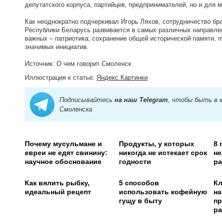
депутатского корпуса, партийцев, предпринимателей, но и для 
Как неоднократно подчеркивал Игорь Ляхов, сотрудничество бр
Республики Беларусь развивается в самых различных направлен
важных – патриотика, сохранение общей исторической памяти, 
значимых инициатив.
Источник: О чем говорит Смоленск
Иллюстрация к статье:
Яндекс.Картинки
Подписывайтесь
на наш Telegram
, чтобы быть в 
Смоленска
Почему мусульмане и
Продукты, у которых
8 
евреи не едят свинину:
никогда не истекает срок
не
научное обоснование
годности
ра
Как вялить рыбку,
5 способов
Кл
идеальный рецепт
использовать кофейную
на
гущу в быту
пр
ра