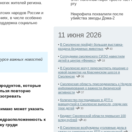
многих жителей региона.
рту
атских народов России и
Некрофила похвалили после
иях, в числе особенно
убийства звезды Дома-2
поддержка социально
11 июня 2026
•
В Смоленске пройдёт большая выставка-
раздача бездомных животных
40
•
Сотрудники смоленского СИЗО навестили
курсе важных новостей
детей в центре «Феникс»
18
•
В Смоленске могут пересмотреть решение о
новой разметке на Краснинском шоссе в
Смоленске
36
•
Смоленская область присоединилась к Неделе
продуктов, которые
информирования о важности физической
льзя повторно
активности
37
зогревать
•
Количество пострадавших в ДТП с
маршруткой в Смоленске выросло, среди них
имакс может указать
трое детей
30
•
Бюджет Смоленской области превысил 100
едрасположенность к
млрд рублей
40
ку груди
•
В Смоленске возбуждены уголовные дела в
связи со смертельным ДТП с маршруткой