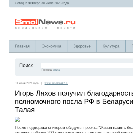
Сегодня четверг, 30 июля 2026 года.
Главная
Экономика
Здоровье
Культура
Поиск
Пример:
tineco
11 июня 2026 года |
www.smolensk2.ru
Игорь Ляхов получил благодарност
полномочного посла РФ в Беларуси
Талая
После поддержки спикером облдумы проекта "Живая память бла
смоляне собрали 300 килограмм монет для скульптурной композ