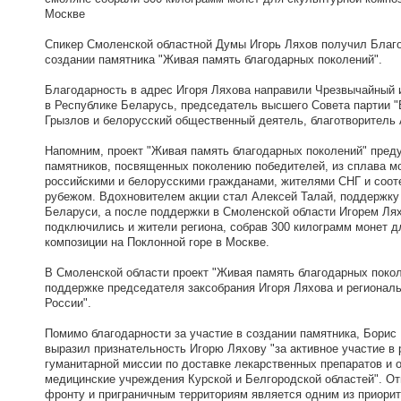
Москве
Спикер Смоленской областной Думы Игорь Ляхов получил Благо
создании памятника "Живая память благодарных поколений".
Благодарность в адрес Игоря Ляхова направили Чрезвычайный
в Республике Беларусь, председатель высшего Совета партии 
Грызлов и белорусский общественный деятель, благотворитель
Напомним, проект "Живая память благодарных поколений" пред
памятников, посвященных поколению победителей, из сплава м
российскими и белорусскими гражданами, жителями СНГ и соот
рубежом. Вдохновителем акции стал Алексей Талай, поддержку
Беларуси, а после поддержки в Смоленской области Игорем Ля
подключились и жители региона, собрав 300 килограмм монет д
композиции на Поклонной горе в Москве.
В Смоленской области проект "Живая память благодарных поко
поддержке председателя заксобрания Игоря Ляхова и регионал
России".
Помимо благодарности за участие в создании памятника, Борис
выразил признательность Игорю Ляхову "за активное участие в
гуманитарной миссии по доставке лекарственных препаратов и 
медицинские учреждения Курской и Белгородской областей". О
фронту и приграничным территориям является одним из приорит