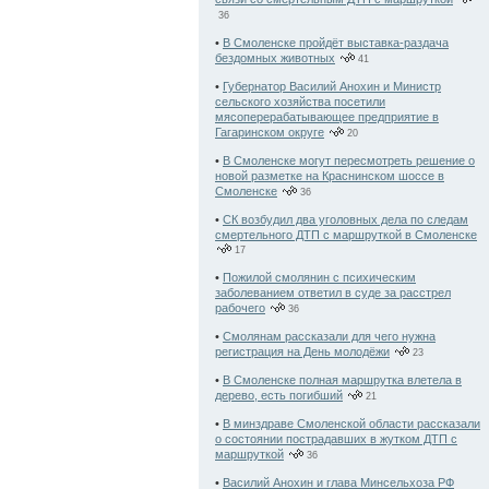
36
•
В Смоленске пройдёт выставка-раздача
бездомных животных
41
•
Губернатор Василий Анохин и Министр
сельского хозяйства посетили
мясоперерабатывающее предприятие в
Гагаринском округе
20
•
В Смоленске могут пересмотреть решение о
новой разметке на Краснинском шоссе в
Смоленске
36
•
СК возбудил два уголовных дела по следам
смертельного ДТП с маршруткой в Смоленске
17
•
Пожилой смолянин с психическим
заболеванием ответил в суде за расстрел
рабочего
36
•
Смолянам рассказали для чего нужна
регистрация на День молодёжи
23
•
В Смоленске полная маршрутка влетела в
дерево, есть погибший
21
•
В минздраве Смоленской области рассказали
о состоянии пострадавших в жутком ДТП с
маршруткой
36
•
Василий Анохин и глава Минсельхоза РФ