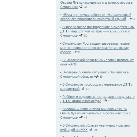
Оксана Лут ознакомились с агротехклассом в
Смоленске
37
•
«Вила проткнула рабочего». На смоленской
лесопилке произошёл несчастный случай
54
•
Выросло число пострадавших в смертельном
ДТП с маршруткой на Краснинском шоссе в
Смоленске
50
•
Смоленская Росгвардия завоевала первое
место в первенстве по легкоатлетическому
кроссу
34
•
В Смоленской области 26 человек погибли от
огня
56
•
Эксперты оценили ситуацию с бензином в
Смоленской области
36
•
В Смоленске произошло смертельное ДТП с
маршруткой
41
•
Ребёнок и подросток пострадали в результате
ДТП в Гагаринском округе
37
•
Василий Анохин и глава Минсельхоза РФ
Ольга Лут ознакомились с агротехклассом в
Смоленске
47
•
В Смоленской области увеличился размер
субсидий на ЖКХ
35