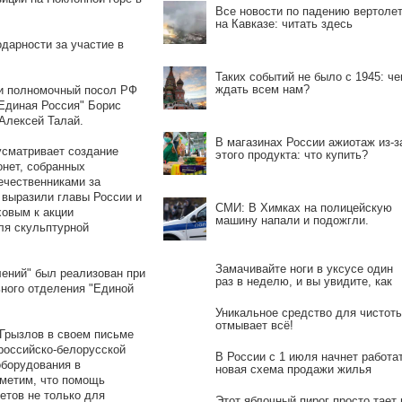
Все новости по падению вертоле
на Кавказе: читать здесь
дарности за участие в
Таких событий не было с 1945: че
ждать всем нам?
 и полномочный посол РФ
"Единая Россия" Борис
 Алексей Талай.
В магазинах России ажиотаж из-з
усматривает создание
этого продукта: что купить?
онет, собранных
ечественниками за
 выразили главы России и
СМИ: В Химках на полицейскую
ховым к акции
машину напали и подожгли.
ля скульптурной
Замачивайте ноги в уксусе один
лений" был реализован при
раз в неделю, и вы увидите, как
ьного отделения "Единой
исчезнут все ваши болезни
Уникальное средство для чистоты
отмывает всё!
 Грызлов в своем письме
 российско-белорусской
В России с 1 июля начнет работа
оборудования в
новая схема продажи жилья
тметим, что помощь
етов не только для
Этот яблочный пирог просто тает 