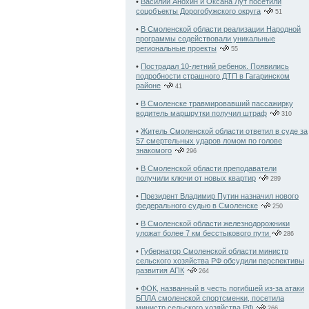
•
Василий Анохин и Оксана Лут посетили
соцобъекты Дорогобужского округа
51
•
В Смоленской области реализации Народной
программы содействовали уникальные
региональные проекты
55
•
Пострадал 10-летний ребенок. Появились
подробности страшного ДТП в Гагаринском
районе
41
•
В Смоленске травмировавший пассажирку
водитель маршрутки получил штраф
310
•
Житель Смоленской области ответил в суде за
57 смертельных ударов ломом по голове
знакомого
296
•
В Смоленской области преподаватели
получили ключи от новых квартир
289
•
Президент Владимир Путин назначил нового
федерального судью в Смоленске
250
•
В Смоленской области железнодорожники
уложат более 7 км бесстыкового пути
286
•
Губернатор Смоленской области министр
сельского хозяйства РФ обсудили перспективы
развития АПК
264
•
ФОК, названный в честь погибшей из-за атаки
БПЛА смоленской спортсменки, посетила
министр сельского хозяйства РФ
266