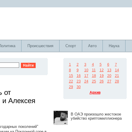
Политика
Происшествия
Спорт
Авто
Наука
1
2
3
4
5
6
7
8
9
10
11
12
13
14
15
16
17
18
19
20
21
22
23
24
25
26
27
28
29
30
ь от
Архив
 и Алексея
В ОАЭ произошло жестокое
убийство криптомиллионера
годарных поколений"
иции на Поклонной горе в