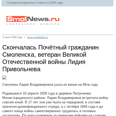
Сегодня воскресенье, 9 августа 2026 года.
6 июля 2026 года |
www.smolensk2.ru
Скончалась Почётный гражданин
Смоленска, ветеран Великой
Отечественной войны Лидия
Привольнева
Смолянка Лидия Владимировна ушла из жизни на 99-м году.
Родившаяся 10 апреля 1928 года в деревне Петроченки
Монастырщинского района, Лидия Владимировна встретила войну
совсем юной. В 17 лет она уже была на передовой, в составе
прачечно-дезинфекционного отряда, а с октября 1944 года и до
самого конца войны самоотверженно трудилась в полевых
госпиталях. Её руки ухаживали за ранеными бойцами на станции