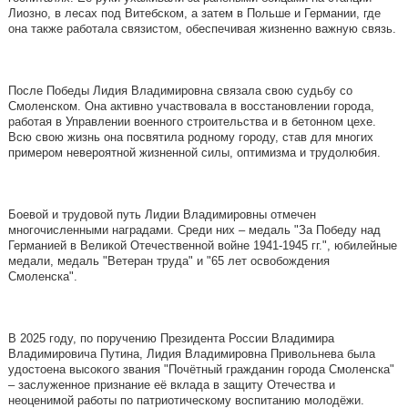
Лиозно, в лесах под Витебском, а затем в Польше и Германии, где
она также работала связистом, обеспечивая жизненно важную связь.
После Победы Лидия Владимировна связала свою судьбу со
Смоленском. Она активно участвовала в восстановлении города,
работая в Управлении военного строительства и в бетонном цехе.
Всю свою жизнь она посвятила родному городу, став для многих
примером невероятной жизненной силы, оптимизма и трудолюбия.
Боевой и трудовой путь Лидии Владимировны отмечен
многочисленными наградами. Среди них – медаль "За Победу над
Германией в Великой Отечественной войне 1941-1945 гг.", юбилейные
медали, медаль "Ветеран труда" и "65 лет освобождения
Смоленска".
В 2025 году, по поручению Президента России Владимира
Владимировича Путина, Лидия Владимировна Привольнева была
удостоена высокого звания "Почётный гражданин города Смоленска"
– заслуженное признание её вклада в защиту Отечества и
неоценимой работы по патриотическому воспитанию молодёжи.