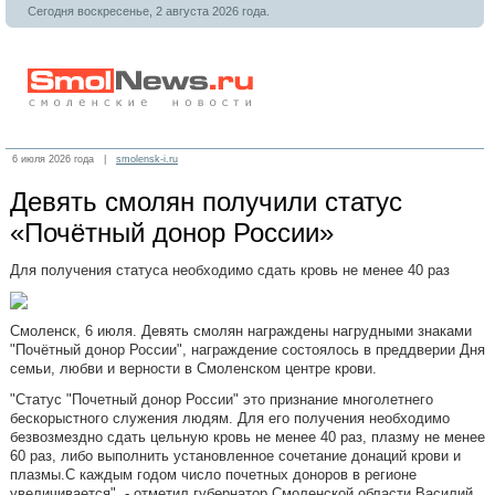
Сегодня воскресенье, 2 августа 2026 года.
6 июля 2026 года |
smolensk-i.ru
Девять смолян получили статус
«Почётный донор России»
Для получения статуса необходимо сдать кровь не менее 40 раз
Смоленск, 6 июля. Девять смолян награждены нагрудными знаками
"Почётный донор России", награждение состоялось в преддверии Дня
семьи, любви и верности в Смоленском центре крови.
"Статус "Почетный донор России" это признание многолетнего
бескорыстного служения людям. Для его получения необходимо
безвозмездно сдать цельную кровь не менее 40 раз, плазму не менее
60 раз, либо выполнить установленное сочетание донаций крови и
плазмы.С каждым годом число почетных доноров в регионе
увеличивается", - отметил губернатор Смоленской области Василий