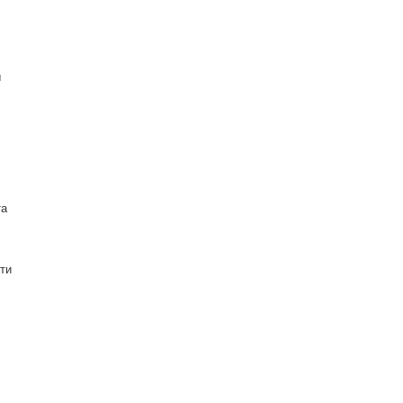
ы
та
ти