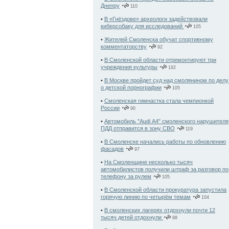
Днепру
110
•
В «Гнёздове» археологи задействовали
киберсобаку для исследований
105
•
Жителей Смоленска обучат спортивному
комментаторству
92
•
В Смоленской области отремонтируют три
учреждения культуры
192
•
В Москве пройдет суд над смолянином по делу
о детской порнографии
105
•
Смоленская гимнастка стала чемпионкой
России
90
•
Автомобиль "Audi А4" смоленского нарушителя
ПДД отправится в зону СВО
119
•
В Смоленске начались работы по обновлению
фасадов
97
•
На Смоленщине несколько тысяч
автомобилистов получили штраф за разговор по
телефону за рулем
105
•
В Смоленской области прокуратура запустила
горячую линию по четырём темам
104
•
В смоленских лагерях отдохнули почти 12
тысяч детей отдохнули
88