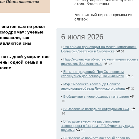
 на Одноклассниках
столь болезненны
Бисквитный пирог с кремом из
сливок
 снится нам не рокот
смодрома»: ученые
6 июля 2026
ссказали, как
являются сны
•
Что сейчас происходит на месте «сползания»
Большой Советской в Смоленске
54
 пять дней умерли все
•
Над Смоленской областью уничтожили восемь
ены одной семьи в
вражеских беспилотников
37
оскве
•
Есть пострадавший. Под Смоленском
столкнулись две легковушки и минивэн
51
•
Мэр Смоленска Александр Новиков
анонсировал объезд Ленинского района
30
•
В облцентре в июне родились пять двоен
92
•
В Смоленске наградили сотрудников ГАИ
99
•
В Госдуме внесут на рассмотрение
законопроект о "зарплате" бабушек за уход за
внуками
110
•
В Смоленске пройдет массовый сплав по