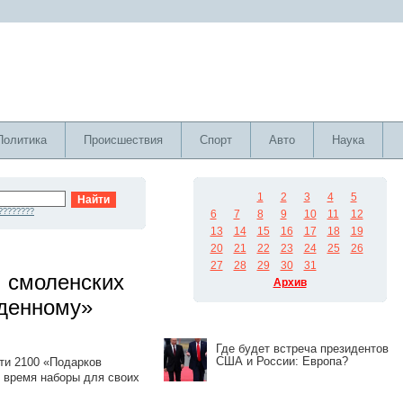
Политика
Происшествия
Спорт
Авто
Наука
1
2
3
4
5
????????
6
7
8
9
10
11
12
13
14
15
16
17
18
19
20
21
22
23
24
25
26
27
28
29
30
31
ч смоленских
Архив
жденному»
Где будет встреча президентов
США и России: Европа?
ти 2100 «Подарков
е время наборы для своих