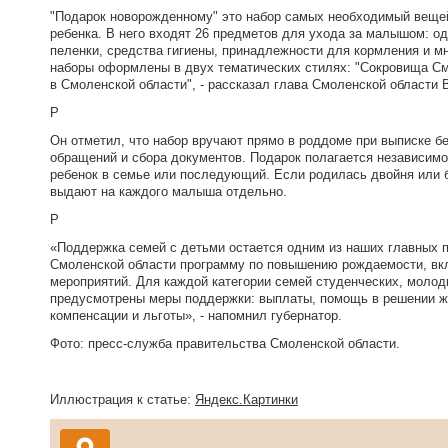
"Подарок новорожденному" это набор самых необходимый вещей
ребенка. В него входят 26 предметов для ухода за малышом: од
пеленки, средства гигиены, принадлежности для кормления и м
наборы оформлены в двух тематических стилях: "Сокровища С
в Смоленской области", - рассказал глава Смоленской области 
P
Он отметил, что набор вручают прямо в роддоме при выписке б
обращений и сбора документов. Подарок полагается независимо 
ребенок в семье или последующий. Если родилась двойня или б
выдают на каждого малыша отдельно.
P
«Поддержка семей с детьми остается одним из наших главных п
Смоленской области программу по повышению рождаемости, в
мероприятий. Для каждой категории семей студенческих, молод
предусмотрены меры поддержки: выплаты, помощь в решении ж
компенсации и льготы», - напомнил губернатор.
Фото: пресс-служба правительства Смоленской области.
Иллюстрация к статье:
Яндекс.Картинки