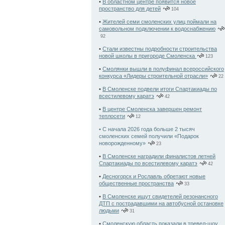
•
В областном центре появится новое
пространство для детей
104
•
Жителей семи смоленских улиц поймали на
самовольном подключении к водоснабжению
92
•
Стали известны подробности строительства
новой школы в пригороде Смоленска
123
•
Смолянки вышли в полуфинал всероссийского
конкурса «Лидеры строительной отрасли»
22
•
В Смоленске подвели итоги Спартакиады по
всестилевому каратэ
42
•
В центре Смоленска завершен ремонт
теплосети
12
• С начала 2026 года больше 2 тысяч
смоленских семей получили «Подарок
новорожденному»
23
•
В Смоленске наградили финалистов летней
Спартакиады по всестилевому каратэ
42
•
Десногорск и Рославль обретают новые
общественные пространства
33
•
В Смоленске ищут свидетелей резонансного
ДТП с пострадавшими на автобусной остановке
людьми
31
•
Смоленскую область показали в тревел-шоу