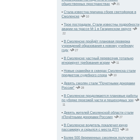
общественных пространствах
21
•
Стала известна причина сбоев светофоров в
Смоленске
10
•
Трое пострадали. Стали известны подробности
аварии на трассе М-1 в Гагаринском округе
22
•
В Смоленске пройдёт плановая проверка
учреждений образования к новому учебному
году
27
•
В Смоленске частный перевозчик тотально
игнорирует требования мэрии
11
•
Новые скамейки в скверах Смоленска стали
предметом судебного спора
10
•
Девять смолян стали "Почетными донорами
России"
28
•
В Смоленске продолжаются плановые работы
по уборке проезжей части и пешеходных зон
11
•
Девять жителей Смоленской области стали
«Почётными донорами России»
27
•
В Смоленске водитель покалечил юную
пассажирку и скрылся с места ДТП
16
•
Более 500 беременных смолянок получили