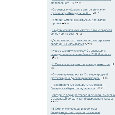
федерального ТВ
11
•
Смоленская область в центре внимания
тревел-шоу «Кто куда» на ТНТ
13
•
В мэрии Смоленска озвучили топ-жалоб
горожан
22
•
Выдачи «семейной» ипотеки в июне выросли
более чем на 75%
28
•
Двое смолян экстренно госпитализированы
после ДТП с иномарками
29
•
Новые электрички между Смоленском и
Белоруссией перевезли более 25 000 человек
33
•
В Смоленске закроют парковку драмтеатра
30
•
Смолян приглашают на X международный
фотоконкурс «Русская цивилизация»
29
•
Трансграничные маршруты Смоленск –
Беларусь набирают популярность
33
•
Звездные ведущие тревел-шоу сняли выпуск о
Смоленской области для федерального канала
12
•
В Смоленске обсудили проблемы
благоустройства, транспорта и новый