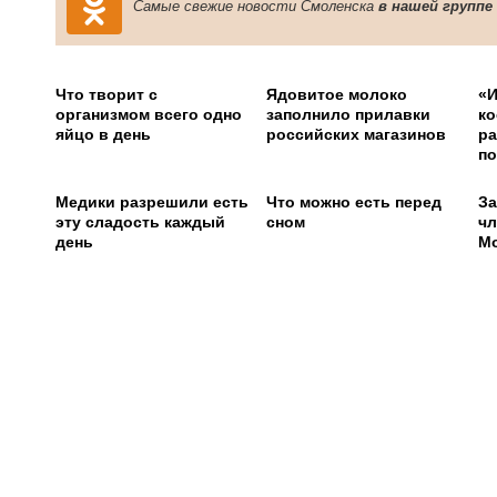
Самые свежие новости Смоленска
в нашей группе
Что творит с
Ядовитое молоко
«И
организмом всего одно
заполнило прилавки
ко
яйцо в день
российских магазинов
ра
по
Медики разрешили есть
Что можно есть перед
За
эту сладость каждый
сном
чл
день
М