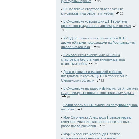
культурный проект
35
•
В Смоленске стартовали бесплатные
кинопоказы под открытым небом
29
•
В Смоленске устроивший ДТП водитель
бросил пострадавшего пассажира и сбежал
30
•
УМВД объявило поиск свидетелей ДТП с
двумя сбитыми пешеходами на Рославльском
шоссе Смоленска
28
•
В смоленском сквере имени Шеина
стартовали бесплатные кинопоказы под
открытым небом
26
•
Двое взрослых и маленький ребенок
пострадали в жутком ДТП на трассе М1 в
Смоленской области
32
•
В Смоленске наградили финалистов XII летней
Спартакиады России по всестилевому каратэ
40
•
Сотни беременных смолянок получили единое
пособие
31
•
Мэр Смоленска Александр Новиков назвал
ключевое условие для восстановительных
работ после раскопов
21
•
Мэр Смоленска Александр Новиков
отреагировал на недочёты в новых