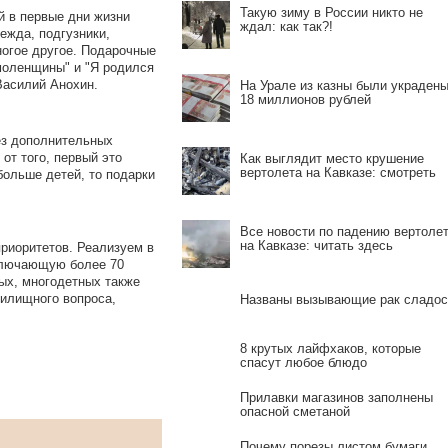
Такую зиму в России никто не
 в первые дни жизни
ждал: как так?!
ежда, подгузники,
ногое другое. Подарочные
моленщины" и "Я родился
Василий Анохин.
На Урале из казны были украден
18 миллионов рублей
ез дополнительных
от того, первый это
Как выглядит место крушение
вертолета на Кавказе: смотреть
ольше детей, то подарки
Все новости по падению вертоле
на Кавказе: читать здесь
риоритетов. Реализуем в
ключающую более 70
ых, многодетных также
илищного вопроса,
Названы вызывающие рак сладос
8 крутых лайфхаков, которые
спасут любое блюдо
Прилавки магазинов заполнены
опасной сметаной
Почему порезы листом бумаги