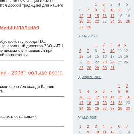
ая после публикации о СМУП
1
2
3
4
5
ится доброй традицией для нашего
6
7
8
9
10
11
12
13
14
15
16
17
18
19
20
21
22
23
24
25
26
 муниципальная
27
28
[+]
Март 2006
обустройству города Н.С.
1
2
3
4
5
, генеральный директор ЗАО «ИТЦ
ые письма отличившимся при
6
7
8
9
10
11
12
ой организации.
13
14
15
16
17
18
19
20
21
22
23
24
25
26
27
28
29
30
31
ии - 2006", больше всего
[+]
Апрель 2006
1
2
йского края Александр Карлин
а.
3
4
5
6
7
8
9
10
11
12
13
14
15
16
17
18
19
20
21
22
23
24
25
26
27
28
29
30
правах с остальными
[+]
Май 2006
1
2
3
4
5
6
7
8
9
10
11
12
13
14