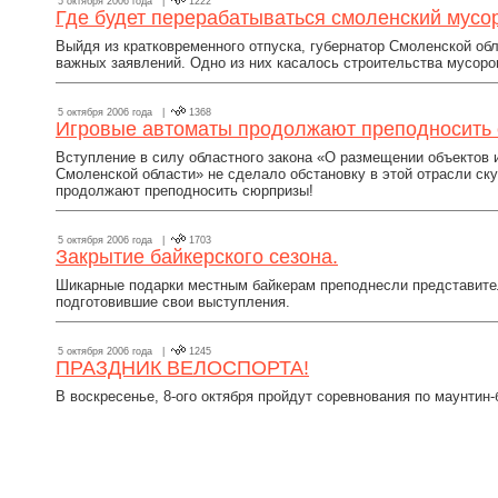
5 октября 2006 года |
1222
Где будет перерабатываться смоленский мусо
Выйдя из кратковременного отпуска, губернатор Смоленской об
важных заявлений. Одно из них касалось строительства мусор
5 октября 2006 года |
1368
Игровые автоматы продолжают преподносить
Вступление в силу областного закона «О размещении объектов и
Смоленской области» не сделало обстановку в этой отрасли ск
продолжают преподносить сюрпризы!
5 октября 2006 года |
1703
Закрытие байкерского сезона.
Шикарные подарки местным байкерам преподнесли представите
подготовившие свои выступления.
5 октября 2006 года |
1245
ПРАЗДНИК ВЕЛОСПОРТА!
В воскресенье, 8-ого октября пройдут соревнования по маунтин-