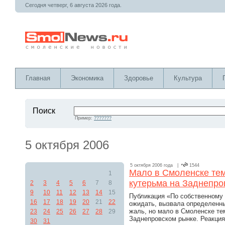
Сегодня четверг, 6 августа 2026 года.
Главная
Экономика
Здоровье
Культура
Поиск
Пример:
???????
5 октября 2006
5 октября 2006 года |
1544
Мало в Смоленске тем
1
кутерьма на Заднепро
2
3
4
5
6
7
8
9
10
11
12
13
14
15
Публикация «По собственному 
16
17
18
19
20
21
22
ожидать, вызвала определенны
жаль, но мало в Смоленске те
23
24
25
26
27
28
29
Заднепровском рынке. Реакция
30
31