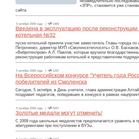
незамедлительно последовавш
«ЗПР», становится уже станов
сайта.
5 октября 2006 года |
1484
Введена в эксплуатацию после реконструкции
котельная №32
пуске котельной приняли участие заместитель Главы города по 
Петроченко, директор МУП «Смоленсктеплосеть» О.В. Баскаков
«Вибротехпром» А.Л. Павлов, которые вручили благодарственн
реконструкции работникам котельной и представителям подрядн
5 октября 2006 года |
1297
На Всероссийском конкурсе "Учитель года Росс
победителей из Смоленска
Сегодня, 5 октября, в День учителя, глава администрации Алта
поздравит педагогов, победивших в конкурсе в рамках нацпроект
5 октября 2006 года |
5057
Золотые медали могут отменить!
C 2009 года школьных медалистов предполагается уравнять в 
абитуриентами при поступлении в ВУЗы.