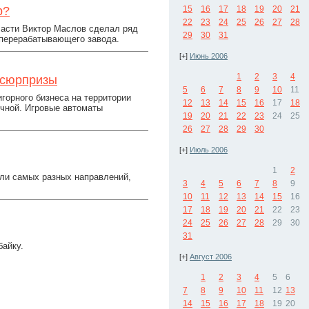
р?
15
16
17
18
19
20
21
22
23
24
25
26
27
28
ласти Виктор Маслов сделал ряд
29
30
31
оперерабатывающего завода.
[+]
Июнь 2006
1
2
3
4
 сюрпризы
5
6
7
8
9
10
11
горного бизнеса на территории
12
13
14
15
16
17
18
учной. Игровые автоматы
19
20
21
22
23
24
25
26
27
28
29
30
[+]
Июль 2006
1
2
ли самых разных направлений,
3
4
5
6
7
8
9
10
11
12
13
14
15
16
17
18
19
20
21
22
23
24
25
26
27
28
29
30
31
байку.
[+]
Август 2006
1
2
3
4
5
6
7
8
9
10
11
12
13
14
15
16
17
18
19
20