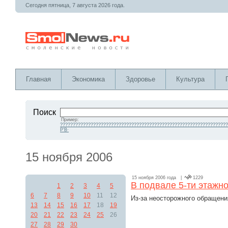
Сегодня пятница, 7 августа 2026 года.
Главная
Экономика
Здоровье
Культура
Поиск
Пример:
??????????????????????????????????????????????????????????????????
Р’В·
15 ноября 2006
15 ноября 2006 года |
1229
В подвале 5-ти этажн
1
2
3
4
5
6
7
8
9
10
11
12
Из-за неосторожного обращения
13
14
15
16
17
18
19
20
21
22
23
24
25
26
27
28
29
30