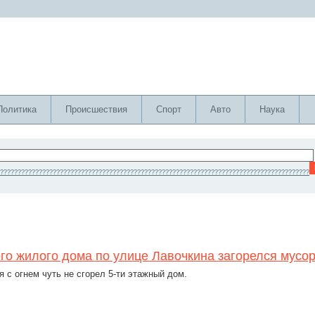
Политика
Происшествия
Спорт
Авто
Наука
????????????????????????????????????????????????????????????????????????????????????????
ого жилого дома по улице Лавочкина загорелся мусо
 с огнем чуть не сгорел 5-ти этажный дом.