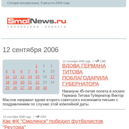
Сегодня воскресенье, 9 августа 2026 года.
12 сентября 2006
12 сентября 2006 года |
1380
ВДОВА ГЕРМАНА
1
2
3
ТИТОВА
4
5
6
7
8
9
10
11
12
13
14
15
16
17
ПОБЛАГОДАРИЛА
18
19
20
21
22
23
24
ГУБЕРНАТОРА
25
26
27
28
29
30
Накануне 45-летия полета в космос
Германа Титова Губернатор Виктор
Маслов направил вдове второго советского космонавта письмо с
поздравлением по случаю этой юбилейной даты.
12 сентября 2006 года |
1552
Как ФК "Смоленск" победил футболистов
"Реутова"