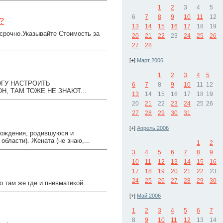
1
2
3
4
5
6
7
8
9
10
11
12
?
13
14
15
16
17
18
19
рочно.Указывайте Стоимость за
20
21
22
23
24
25
26
27
28
[+]
Март 2006
1
2
3
4
5
МОГУ НАСТРОИТЬ
6
7
8
9
10
11
12
, ТАМ ТОЖЕ НЕ ЗНАЮТ...
13
14
15
16
17
18
19
20
21
22
23
24
25
26
27
28
29
30
31
[+]
Апрель 2006
рождения, родившуюся и
бласти). Жената (не знаю,...
1
2
3
4
5
6
7
8
9
10
11
12
13
14
15
16
17
18
19
20
21
22
23
24
25
26
27
28
29
30
 там же где и пневматикой...
[+]
Май 2006
1
2
3
4
5
6
7
8
9
10
11
12
13
14