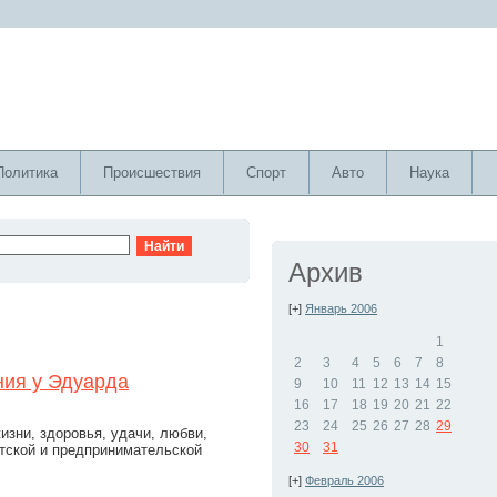
Политика
Происшествия
Спорт
Авто
Наука
Архив
[+]
Январь 2006
1
2
3
4
5
6
7
8
ния у Эдуарда
9
10
11
12
13
14
15
16
17
18
19
20
21
22
23
24
25
26
27
28
29
изни, здоровья, удачи, любви,
30
31
атской и предпринимательской
[+]
Февраль 2006