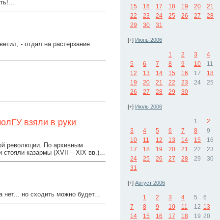
ь!...
15
16
17
18
19
20
21
22
23
24
25
26
27
28
29
30
31
[+]
Июнь 2006
ветил, - отдал на растерзание
1
2
3
4
5
6
7
8
9
10
11
12
13
14
15
16
17
18
19
20
21
22
23
24
25
26
27
28
29
30
.
[+]
Июль 2006
олГУ взяли в руки
1
2
3
4
5
6
7
8
9
10
11
12
13
14
15
16
ой революции. По архивным
17
18
19
20
21
22
23
стояли казармы (XVII – XIX вв.)...
24
25
26
27
28
29
30
31
[+]
Август 2006
нет... но сходить можно будет...
1
2
3
4
5
6
7
8
9
10
11
12
13
14
15
16
17
18
19
20