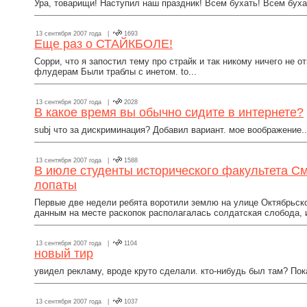
Ура, товарищи! Наступил наш праздник! Всем бухать! Всем бухат
13 сентября 2007 года |
1693
Еще раз о СТАЙКБОЛЕ!
Сорри, что я запостил тему про страйк и так никому ничего не от
флудерам Были траблы с инетом. to...
13 сентября 2007 года |
2028
В какое время вы обычно сидите в интернете?
subj что за дискриминация? Добавил вариант. мое воображение..
13 сентября 2007 года |
1588
В июле студенты исторического факультета См
лопаты
Первые две недели ребята воротили землю на улице Октябрьск
данным на месте раскопок располагалась солдатская слобода, и 
13 сентября 2007 года |
1104
новый тир
увидел рекламу, вроде круто сделали. кто-нибудь был там? Пока 
13 сентября 2007 года |
1037