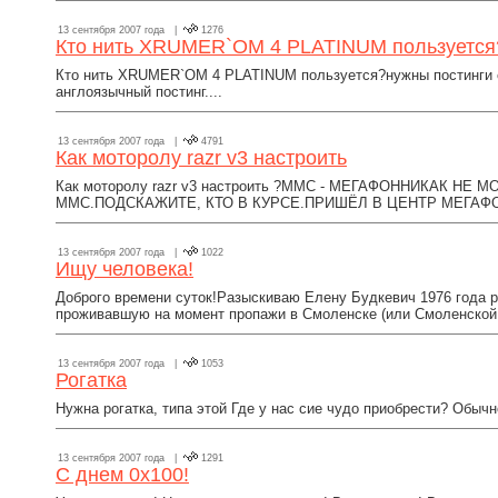
13 сентября 2007 года |
1276
Кто нить XRUMER`OM 4 PLATINUM пользуется
Кто нить XRUMER`OM 4 PLATINUM пользуется?нужны постинги с
англоязычный постинг....
13 сентября 2007 года |
4791
Как моторолу razr v3 настроить
Как моторолу razr v3 настроить ?ММС - МЕГАФОННИКАК НЕ 
ММС.ПОДСКАЖИТЕ, КТО В КУРСЕ.ПРИШЁЛ В ЦЕНТР МЕГАФОН
13 сентября 2007 года |
1022
Ищу человека!
Доброго времени суток!Разыскиваю Елену Будкевич 1976 года 
проживавшую на момент пропажи в Смоленске (или Смоленской о
13 сентября 2007 года |
1053
Рогатка
Нужна рогатка, типа этой Где у нас сие чудо приобрести? Обычно
13 сентября 2007 года |
1291
C днем 0x100!