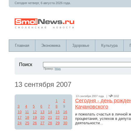
Сегодня четверг, 6 августа 2026 года.
Главная
Экономика
Здоровье
Культура
Поиск
Пример:
https
13 сентября 2007
13 сентября 2007 года |
1102
Сегодня - день рожде
1
2
Качановского
3
4
5
6
7
8
9
10
11
12
13
14
15
16
и пожелать счастья в личной ж
17
18
19
20
21
22
23
процветания, успехов в депут
деятельности...
24
25
26
27
28
29
30