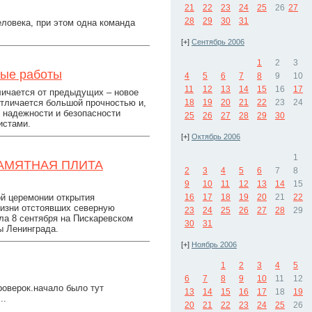
21
22
23
24
25
26
27
28
29
30
31
еловека, при этом одна команда
[+]
Сентябрь 2006
1
2
3
ные работы
4
5
6
7
8
9
10
11
12
13
14
15
16
17
ичается от предыдущих – новое
тличается большой прочностью и,
18
19
20
21
22
23
24
 надежности и безопасности
25
26
27
28
29
30
истами.
[+]
Октябрь 2006
1
АМЯТНАЯ ПЛИТА
2
3
4
5
6
7
8
9
10
11
12
13
14
15
ой церемонии открытия
16
17
18
19
20
21
22
жизни отстоявших северную
23
24
25
26
27
28
29
ла 8 сентября на Пискаревском
30
31
ы Ленинграда.
[+]
Ноябрь 2006
1
2
3
4
5
6
7
8
9
10
11
12
роверок.начало было тут
13
14
15
16
17
18
19
..
20
21
22
23
24
25
26