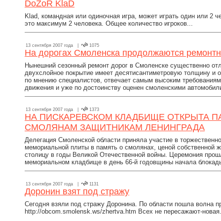
DoZoR KlaD
Klad, командная или одиночная игра, может играть один или 2 ч
это максимум 2 человека. Общее количество игроков...
13 сентября 2007 года |
1075
На дорогах Смоленска продолжаются ремонт
Нынешний сезонный ремонт дорог в Смоленске существенно отл
двухслойное покрытие имеет десятисантиметровую толщину и о
по мнению специалистов, отвечает самым высоким требованиям
движения и уже по достоинству оценен смоленскими автомобил
13 сентября 2007 года |
1373
НА ПИСКАРЕВСКОМ КЛАДБИЩЕ ОТКРЫТА П
СМОЛЯНАМ ЗАЩИТНИКАМ ЛЕНИНГРАДА
Делегация Смоленской области приняла участие в торжественн
мемориальной плиты в память о смолянах, ценой собственной 
столицу в годы Великой Отечественной войны. Церемония прош
мемориальном кладбище в день 66-й годовщины начала блокад
13 сентября 2007 года |
1131
Доронин взят под стражу
Сегодня взяли под стражу Доронина. По области пошла волна п
http://obcom.smolensk.ws/zhertva.htm Всех не пересажают-новая.