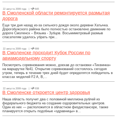
22 августа 2009 года |
845
В Смоленской области ремонтируется размытая
дорога
Еще три дня назад из-за сильного дождя около деревни Хатычка.
Дорогобужского района было полностью остановлено движение по
дороге Смоленск – Вязьма - Зубцов. Восьмиметровый размыв
спасателям удалось убрать при...
22 августа 2009 года |
899
В Смоленске проходит Кубок России по
авиамодельному спорту
Посмотреть соревнования можно, доехав до остановки «Тихвинка»
на маршрутке №41. Открытие соревнований состоялось сегодня
утром, теперь в течение трех дней будет определятся победитель в
классах моделей F2 A, B,...
22 августа 2009 года |
938
В Смоленске откроется центр здоровья
Наша область получит два с половиной миллиона рублей из
федерального бюджета на создание оздоровительных центров.
Один из них — расположится в областном физдиспансере, также
планируется открыть подобные «здравницы» в...