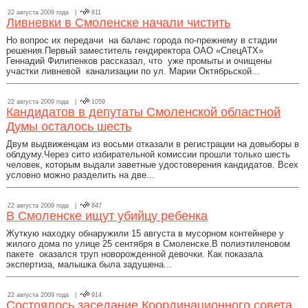
22 августа 2009 года |
811
Ливневки в Смоленске начали чистить
Но вопрос их передачи на баланс города по-прежнему в стадии
решения.Первый заместитель гендиректора ОАО «СпецАТХ»
Геннадий Филипенков рассказал, что уже промыты и очищены
участки ливневой канализации по ул. Марии Октябрьской...
22 августа 2009 года |
1059
Кандидатов в депутаты Смоленской областной
Думы осталось шесть
Двум выдвиженцам из восьми отказали в регистрации на довыборы в
облдуму.Через сито избирательной комиссии прошли только шесть
человек, которым выдали заветные удостоверения кандидатов. Всех
условно можно разделить на две...
22 августа 2009 года |
847
В Смоленске ищут убийцу ребенка
Жуткую находку обнаружили 15 августа в мусорном контейнере у
жилого дома по улице 25 сентября в Смоленске.В полиэтиленовом
пакете оказался труп новорожденной девочки. Как показала
экспертиза, малышка была задушена...
22 августа 2009 года |
914
Состоялось заседание Координационного совета