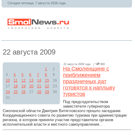
Сегодня пятница, 7 августа 2026 года.
22 августа 2009
22 августа 2009 года |
960
На Смоленщине с
1
2
приближением
3
4
5
6
7
8
9
10
11
12
13
14
15
16
праздничных дат
17
18
19
20
21
22
23
готовятся к наплыву
24
25
26
27
28
29
30
туристов
31
Под председательством
заместителя губернатора
Смоленской области Дмитрия Витягловского прошло заседание
Координационного совета по развитию туризма при администрации
региона, в котором приняли участие представители органов
исполнительной власти и местного самоуправления...