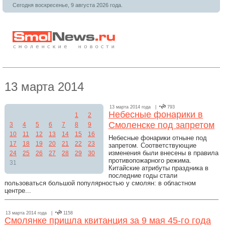
Сегодня воскресенье, 9 августа 2026 года.
13 марта 2014
13 марта 2014 года |
793
Небесные фонарики в
1
2
Смоленске под запретом
3
4
5
6
7
8
9
10
11
12
13
14
15
16
Небесные фонарики отныне под
17
18
19
20
21
22
23
запретом. Соответствующие
изменения были внесены в правила
24
25
26
27
28
29
30
противопожарного режима.
31
Китайские атрибуты праздника в
последние годы стали
пользоваться большой популярностью у смолян: в областном
центре...
13 марта 2014 года |
1158
Смолянке пришла квитанция за 9 мая 45-го года