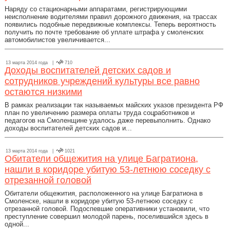
Наряду со стационарными аппаратами, регистрирующими
неисполнение водителями правил дорожного движения, на трассах
появились подобные передвижные комплексы. Теперь вероятность
получить по почте требование об уплате штрафа у смоленских
автомобилистов увеличивается...
13 марта 2014 года |
710
Доходы воспитателей детских садов и
сотрудников учреждений культуры все равно
остаются низкими
В рамках реализации так называемых майских указов президента РФ
план по увеличению размера оплаты труда соцработников и
педагогов на Смоленщине удалось даже перевыполнить. Однако
доходы воспитателей детских садов и...
13 марта 2014 года |
1021
Обитатели общежития на улице Багратиона,
нашли в коридоре убитую 53-летнюю соседку с
отрезанной головой
Обитатели общежития, расположенного на улице Багратиона в
Смоленске, нашли в коридоре убитую 53-летнюю соседку с
отрезанной головой. Подоспевшие оперативники установили, что
преступление совершил молодой парень, поселившийся здесь в
одной...