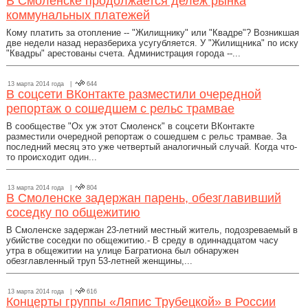
В Смоленске продолжается дележ рынка
коммунальных платежей
Кому платить за отопление -- "Жилищнику" или "Квадре"? Возникшая
две недели назад неразбериха усугубляется. У "Жилищника" по иску
"Квадры" арестованы счета. Администрация города --...
13 марта 2014 года |
644
В соцсети ВКонтакте разместили очередной
репортаж о сошедшем с рельс трамвае
В сообществе "Ох уж этот Смоленск" в соцсети ВКонтакте
разместили очередной репортаж о сошедшем с рельс трамвае. За
последний месяц это уже четвертый аналогичный случай. Когда что-
то происходит один...
13 марта 2014 года |
804
В Смоленске задержан парень, обезглавивший
соседку по общежитию
В Смоленске задержан 23-летний местный житель, подозреваемый в
убийстве соседки по общежитию.- В среду в одиннадцатом часу
утра в общежитии на улице Багратиона был обнаружен
обезглавленный труп 53-летней женщины,...
13 марта 2014 года |
616
Концерты группы «Ляпис Трубецкой» в России