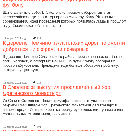
футболу
Шанс заявить о себе. В Смоленске прошел отборочный этап
всероссийского детского турнира по мини-футболу. Это новые
соревнования, идея проведения которых появилась лишь в прошлом
году. Смоленская область стала...
13 марта 2014 года |
833
К деревне Немчино из-за плохих дорог не смогли
добраться ни скорая, ни пожарные
В деревне Немчино Смоленского района произошел пожар. В огне
погиб человек, а пожарные машины на пути к очагу возгорания
просто забуксовали. Прецедент еще больше обострил проблему,
которая существует...
13 марта 2014 года |
617
В Смоленске выступил прославленный хор
Сретенского монастыря
Из Сочи в Смоленск. После триумфального выступления на
открытии олимпиады хор Сретенского монастыря дал концерт в
нашем городе. История хора, которому рукоплескали лучшие залы
музыкальных столиц мира, насчитает...
13 марта 2014 года |
791