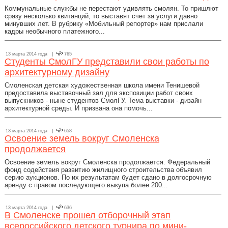
Коммунальные службы не перестают удивлять смолян. То пришлют
сразу несколько квитанций, то выставят счет за услуги давно
минувших лет. В рубрику «Мобильный репортер» нам прислали
кадры необычного платежного...
13 марта 2014 года |
765
Студенты СмолГУ представили свои работы по
архитектурному дизайну
Смоленская детская художественная школа имени Тенишевой
предоставила выставочный зал для экспозиции работ своих
выпускников - ныне студентов СмолГУ. Тема выставки - дизайн
архитектурной среды. И призвана она помочь...
13 марта 2014 года |
658
Освоение земель вокруг Смоленска
продолжается
Освоение земель вокруг Смоленска продолжается. Федеральный
фонд содействия развитию жилищного строительства объявил
серию аукционов. По их результатам будет сдано в долгосрочную
аренду с правом последующего выкупа более 200...
13 марта 2014 года |
636
В Смоленске прошел отборочный этап
всероссийского детского турнира по мини-