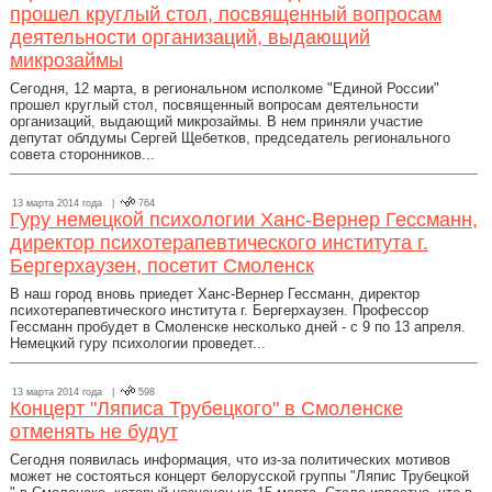
прошел круглый стол, посвященный вопросам
деятельности организаций, выдающий
микрозаймы
Сегодня, 12 марта, в региональном исполкоме "Единой России"
прошел круглый стол, посвященный вопросам деятельности
организаций, выдающий микрозаймы. В нем приняли участие
депутат облдумы Сергей Щебетков, председатель регионального
совета сторонников...
13 марта 2014 года |
764
Гуру немецкой психологии Ханс-Вернер Гессманн,
директор психотерапевтического института г.
Бергерхаузен, посетит Смоленск
В наш город вновь приедет Ханс-Вернер Гессманн, директор
психотерапевтического института г. Бергерхаузен. Профессор
Гессманн пробудет в Смоленске несколько дней - с 9 по 13 апреля.
Немецкий гуру психологии проведет...
13 марта 2014 года |
598
Концерт "Ляписа Трубецкого" в Смоленске
отменять не будут
Сегодня появилась информация, что из-за политических мотивов
может не состояться концерт белорусской группы "Ляпис Трубецкой