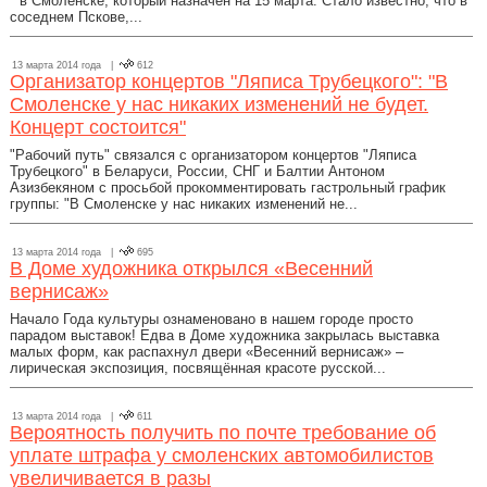
" в Смоленске, который назначен на 15 марта. Стало известно, что в
соседнем Пскове,...
13 марта 2014 года |
612
Организатор концертов "Ляписа Трубецкого": "В
Смоленске у нас никаких изменений не будет.
Концерт состоится"
"Рабочий путь" связался с организатором концертов "Ляписа
Трубецкого" в Беларуси, России, СНГ и Балтии Антоном
Азизбекяном с просьбой прокомментировать гастрольный график
группы: "В Смоленске у нас никаких изменений не...
13 марта 2014 года |
695
В Доме художника открылся «Весенний
вернисаж»
Начало Года культуры ознаменовано в нашем городе просто
парадом выставок! Едва в Доме художника закрылась выставка
малых форм, как распахнул двери «Весенний вернисаж» –
лирическая экспозиция, посвящённая красоте русской...
13 марта 2014 года |
611
Вероятность получить по почте требование об
уплате штрафа у смоленских автомобилистов
увеличивается в разы