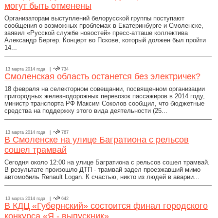
могут быть отменены
Организаторам выступлений белорусской группы поступают
сообщения о возможных проблемах в Екатеринбурге и Смоленске,
заявил «Русской службе новостей» пресс-атташе коллектива
Александр Бергер. Концерт во Пскове, который должен был пройти
14...
13 марта 2014 года |
734
Смоленская область останется без электричек?
18 февраля на селекторном совещании, посвященном организации
пригородных железнодорожных перевозок пассажиров в 2014 году,
министр транспорта РФ Максим Соколов сообщил, что бюджетные
средства на поддержку этого вида деятельности (25...
13 марта 2014 года |
767
В Смоленске на улице Багратиона с рельсов
сошел трамвай
Сегодня около 12:00 на улице Багратиона с рельсов сошел трамвай.
В результате произошло ДТП - трамвай задел проезжавший мимо
автомобиль Renault Logan. К счастью, никто из людей в аварии...
13 марта 2014 года |
642
В КДЦ «Губернский» состоится финал городского
конкурса «Я - выпускник»