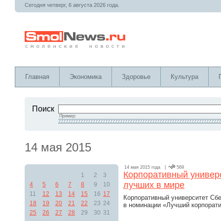
Сегодня четверг, 6 августа 2026 года.
Главная
Экономика
Здоровье
Культура
Поиск
Пример:
??????????????????????????????????????????????????????????????????
14 мая 2015
14 мая 2015 года |
569
Корпоративный универс
1
2
3
лучших в мире
4
5
6
7
8
9
10
11
12
13
14
15
16
17
Корпоративный университет Сб
18
19
20
21
22
23
24
в номинации «Лучший корпорат
25
26
27
28
29
30
31