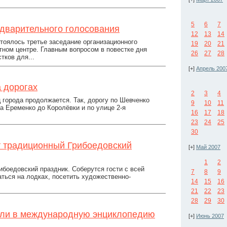
5
6
7
дварительного голосования
12
13
14
тоялось третье заседание организационного
19
20
21
тном центре. Главным вопросом в повестке дня
26
27
28
тков для...
[+]
Апрель 200
 дорогах
2
3
4
города продолжается. Так, дорогу по Шевченко
9
10
11
 Еременко до Королёвки и по улице 2-я
16
17
18
23
24
25
30
т традиционный Грибоедовский
[+]
Май 2007
1
2
боедовский праздник. Соберутся гости с всей
7
8
9
таться на лодках, посетить художественно-
14
15
16
21
22
23
28
29
30
или в международную энциклопедию
[+]
Июнь 2007