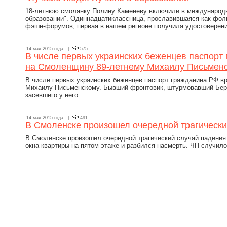
18-летнюю смолянку Полину Каменеву включили в международ
образовании". Одиннадцатиклассница, прославившаяся как фол
фэшн-форумов, первая в нашем регионе получила удостоверени
14 мая 2015 года |
575
В числе первых украинских беженцев паспорт
на Смоленщину 89-летнему Михаилу Письмен
В числе первых украинских беженцев паспорт гражданина РФ 
Михаилу Письменскому. Бывший фронтовик, штурмовавший Берли
засевшего у него...
14 мая 2015 года |
491
В Смоленске произошел очередной трагически
В Смоленске произошел очередной трагический случай падения
окна квартиры на пятом этаже и разбился насмерть. ЧП случилос