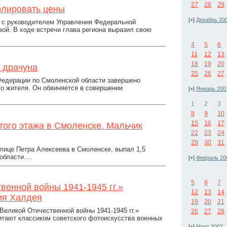
27
28
29
олировать цены
[+]
Декабрь 20
у с руководителем Управления Федеральной
ой. В ходе встречи глава региона выразил свою
4
5
6
11
12
13
18
19
20
 драчуна
25
26
27
Федерации по Смоленской области завершено
го жителя. Он обвиняется в совершении
[+]
Январь 200
1
2
3
8
9
10
15
16
17
того этажа в Смоленске. Мальчик
22
23
24
29
30
31
улице Петра Алексеева в Смоленске, выпал 1,5
бласти....
[+]
Февраль 20
5
6
7
венной войны 1941-1945 гг.»
12
13
14
ия Халдея
19
20
21
еликой Отечественной войны 1941-1945 гг.»
26
27
28
итают классиком советского фотоискусства военных
[+]
Март 2007