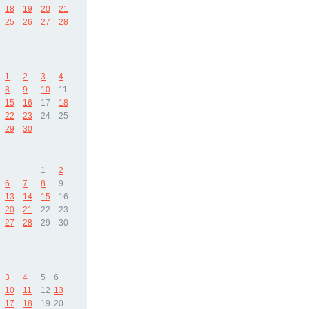
18
19
20
21
25
26
27
28
1
2
3
4
8
9
10
11
15
16
17
18
22
23
24
25
29
30
1
2
6
7
8
9
13
14
15
16
20
21
22
23
27
28
29
30
3
4
5
6
10
11
12
13
17
18
19
20