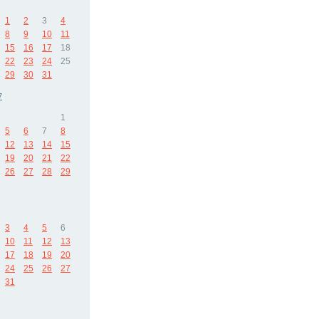
1
2
3
4
8
9
10
11
15
16
17
18
22
23
24
25
29
30
31
7
1
5
6
7
8
12
13
14
15
19
20
21
22
26
27
28
29
3
4
5
6
10
11
12
13
17
18
19
20
24
25
26
27
31