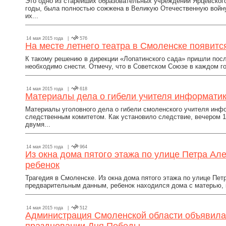
Это одно из старейших образовательных учреждений Ярцевско
годы, была полностью сожжена в Великую Отечественную войну
их...
14 мая 2015 года |
576
На месте летнего театра в Смоленске появитс
К такому решению в дирекции «Лопатинского сада» пришли после 
необходимо снести. Отмечу, что в Советском Союзе в каждом го
14 мая 2015 года |
618
Материалы дела о гибели учителя информати
Материалы уголовного дела о гибели смоленского учителя инф
следственным комитетом. Как установило следствие, вечером 1
двумя...
14 мая 2015 года |
964
Из окна дома пятого этажа по улице Петра А
ребенок
Трагедия в Смоленске. Из окна дома пятого этажа по улице Пе
предварительным данным, ребенок находился дома с матерью, к
14 мая 2015 года |
512
Администрация Смоленской области объявила 