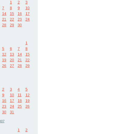
1
2
3
7
8
9
10
14
15
16
17
21
22
23
24
28
29
30
1
5
6
7
8
12
13
14
15
19
20
21
22
26
27
28
29
2
3
4
5
9
10
11
12
16
17
18
19
23
24
25
26
30
31
007
1
2