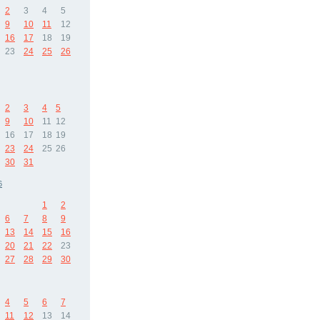
2
3
4
5
9
10
11
12
16
17
18
19
23
24
25
26
2
3
4
5
9
10
11
12
16
17
18
19
23
24
25
26
30
31
6
1
2
6
7
8
9
13
14
15
16
20
21
22
23
27
28
29
30
4
5
6
7
11
12
13
14