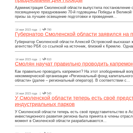
праздновании Дня Победы
Администрация Смоленской области выпустила постановление о
посвященную празднованию 70-й годовщины Победы в Великой 
призы за лучшее освещение подготовки и проведения...
14 мая 2015 года |
790
Губернатор Смоленской области заявился на 
Губернатор Смоленской области Алексей Островский высказал 
агентство РБК со ссылкой на источник, близкий к Кремлю. Однак
14 мая 2015 года |
610
Смолян научат правильно проводить капремо
Как правильно проводить капремонт? На этот злободневный во
некоммерческой организации «Региональный фонд капитальног
области» (далее – региональный оператор). В соответствии с...
14 мая 2015 года |
545
У Смоленской области теперь есть своё предс
индустриальных парков
У Смоленской области теперь есть своё представительство в А
инвестиционного развития региона была принята в члены отрас
момент в Смоленской области разрабатываются...