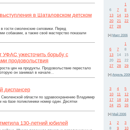
1
6
7
8
 выступления в Шаталовском детском
13
14
15
20
21
22
27
28
 в гости смоленские силовики. Перед
ми собаками, а также своё мастерство показали
[+]
Март 2006
1
6
7
8
т УФАС ужесточить борьбу с
13
14
15
ами продовольствия
20
21
22
27
28
29
роста цен на продукты. Продовольствие перестало
оторую он занимал в начале...
[+]
Апрель 200
й диспансер
3
4
5
10
11
12
а Смоленской области по здравоохранению Владимир
17
18
19
м на базе поликлиники номер один. Десятки
24
25
26
[+]
Май 2006
тметила 130-летний юбилей
1
2
3
8
9
10