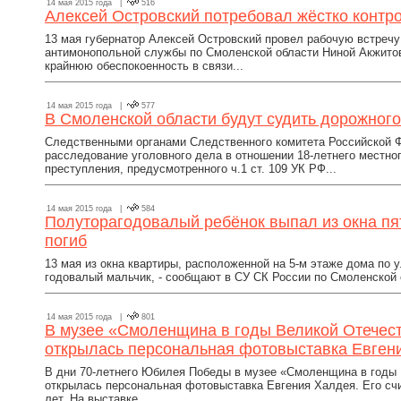
14 мая 2015 года |
516
Алексей Островский потребовал жёстко контр
13 мая губернатор Алексей Островский провел рабочую встреч
антимонопольной службы по Смоленской области Ниной Акжитов
крайнюю обеспокоенность в связи...
14 мая 2015 года |
577
В Смоленской области будут судить дорожного
Следственными органами Следственного комитета Российской 
расследование уголовного дела в отношении 18-летнего местно
преступления, предусмотренного ч.1 ст. 109 УК РФ...
14 мая 2015 года |
584
Полуторагодовалый ребёнок выпал из окна пя
погиб
13 мая из окна квартиры, расположенной на 5-м этаже дома по 
годовалый мальчик, - сообщают в СУ СК России по Смоленской о
14 мая 2015 года |
801
В музее «Смоленщина в годы Великой Отечест
открылась персональная фотовыставка Евген
В дни 70-летнего Юбилея Победы в музее «Смоленщина в годы В
открылась персональная фотовыставка Евгения Халдея. Его сч
лет. На выставке...