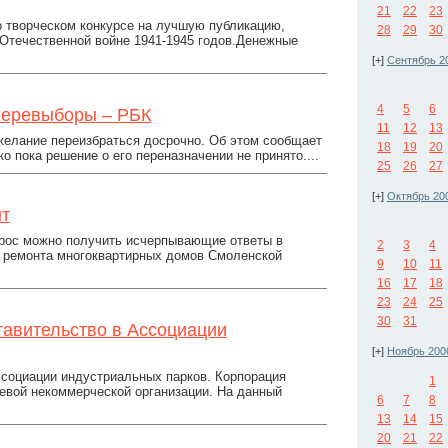
21
22
23
 творческом конкурсе на лучшую публикацию,
28
29
30
Отечественной войне 1941-1945 годов.Денежные
[+]
Сентябрь 2
4
5
6
перевыборы – РБК
11
12
13
желание переизбраться досрочно. Об этом сообщает
18
19
20
о пока решение о его переназначении не принято....
25
26
27
[+]
Октябрь 20
нт
прос можно получить исчерпывающие ответы в
2
3
4
о ремонта многоквартирных домов Смоленской
9
10
11
16
17
18
23
24
25
30
31
тавительство в Ассоциации
[+]
Ноябрь 200
ссоциации индустриальных парков. Корпорация
1
левой некоммерческой организации. На данный
6
7
8
13
14
15
20
21
22