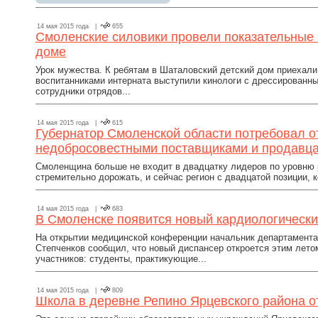
14 мая 2015 года |
655
Смоленские силовики провели показательные
доме
Урок мужества. К ребятам в Шаталовский детский дом приехали
воспитанниками интерната выступили кинологи с дрессированны
сотрудники отрядов...
14 мая 2015 года |
615
Губернатор Смоленской области потребовал о
недобросовестными поставщиками и продавц
Смоленщина больше не входит в двадцатку лидеров по уровню 
стремительно дорожать, и сейчас регион с двадцатой позиции, к
14 мая 2015 года |
683
В Смоленске появится новый кардиологически
На открытии медицинской конференции начальник департамент
Степченков сообщил, что новый диспансер откроется этим лето
участников: студенты, практикующие...
14 мая 2015 года |
809
Школа в деревне Репино Ярцевского района о