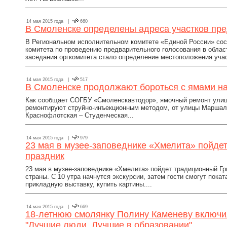
14 мая 2015 года |
660
В Смоленске определены адреса участков пре
В Региональном исполнительном комитете «Единой России» сос
комитета по проведению предварительного голосования в облас
заседания оргкомитета стало определение местоположения учас
14 мая 2015 года |
517
В Смоленске продолжают бороться с ямами на
Как сообщает СОГБУ «Смоленскавтодор», ямочный ремонт улиц 
ремонтируют струйно-инъекционным методом, от улицы Маршала
Краснофлотская – Студенческая...
14 мая 2015 года |
979
23 мая в музее-заповеднике «Хмелита» пойде
праздник
23 мая в музее-заповеднике «Хмелита» пойдет традиционный Гри
страны. С 10 утра начнутся экскурсии, затем гости смогут пока
прикладную выставку, купить картины....
14 мая 2015 года |
669
18-летнюю смолянку Полину Каменеву включ
"Лучшие люди. Лучшие в образовании"