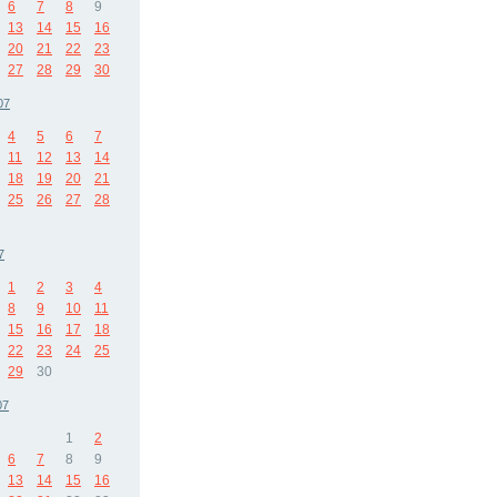
6
7
8
9
13
14
15
16
20
21
22
23
27
28
29
30
07
4
5
6
7
11
12
13
14
18
19
20
21
25
26
27
28
7
1
2
3
4
8
9
10
11
15
16
17
18
22
23
24
25
29
30
07
1
2
6
7
8
9
13
14
15
16