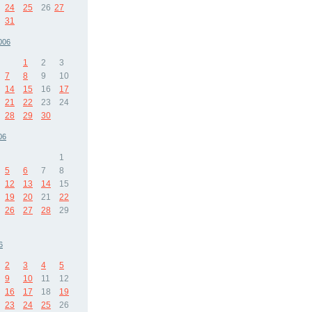
24
25
26
27
31
006
1
2
3
7
8
9
10
14
15
16
17
21
22
23
24
28
29
30
06
1
5
6
7
8
12
13
14
15
19
20
21
22
26
27
28
29
6
2
3
4
5
9
10
11
12
16
17
18
19
23
24
25
26