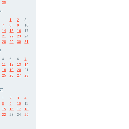
30
06
1
2
3
7
8
9
10
14
15
16
17
21
22
23
24
28
29
30
31
7
4
5
6
7
11
12
13
14
18
19
20
21
25
26
27
28
07
1
2
3
4
8
9
10
11
15
16
17
18
22
23
24
25