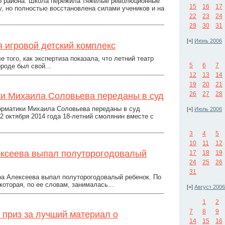
го района. Школа пережила тяжелые революционные
15
16
17
, но полностью восстановлена силами учеников и на
22
23
24
29
30
31
[+]
Июнь 2006
я игровой детский комплекс
того, как экспертиза показала, что летний театр
5
6
7
роде был свой...
12
13
14
19
20
21
26
27
28
ки Михаила Соловьева переданы в суд
орматики Михаила Соловьева переданы в суд
[+]
Июль 2006
2 октября 2014 года 18-летний смолянин вместе с
3
4
5
10
11
12
лексеева выпал полуторогодовалый
17
18
19
24
25
26
31
тра Алексеева выпал полуторогодовалый ребенок. По
оторая, по ее словам, занималась...
[+]
Август 2006
1
2
7
8
9
приз за лучший материал о
14
15
16