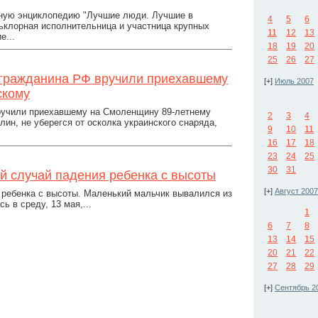
ную энциклопедию "Лучшие люди. Лучшие в
4
5
6
ьклорная исполнительница и участница крупных
11
12
13
е...
18
19
20
25
26
27
 гражданина РФ вручили приехавшему
[+]
Июль 2007
скому
вручили приехавшему на Смоленщину 89-летнему
2
3
4
н, не уберегся от осколка украинского снаряда,
9
10
11
16
17
18
23
24
25
30
31
й случай падения ребенка с высоты
[+]
Август 2007
 ребенка с высоты. Маленький мальчик вывалился из
ь в среду, 13 мая,...
1
6
7
8
13
14
15
20
21
22
27
28
29
[+]
Сентябрь 2