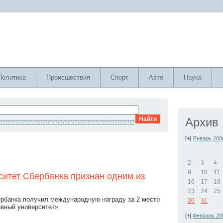
Политика
Происшествия
Спорт
Авто
Наука
Архив
??????????????????????????????????????????????????????
[+]
Январь 200
2
3
4
9
10
11
итет Сбербанка признан одним из
16
17
18
23
24
25
ербанка получил международную награду за 2 место
30
31
ивный университет»
[+]
Февраль 20