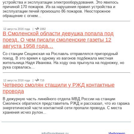
устройства и эксплуатации электрооборудования. Это явилось
причиной 170 пожаров. Из-за нарушения правил устройства и
эксплуатации печей произошло 86 пожаров. Неосторожное
обращение с огнем...
12 августа 2016 года |
1882
В Смоленской области девушка попала под
поезд. О чем писали смоленские газеты 12
августа 1958 года…
Со станции Сещинская на Рославль отправлялся пригородный
поезд. В это время к одному из вагонов подбежала местная
жительница Надя Иванова. На ходу она прыгнула на подножку, но
рука сорвалась...
12 августа 2016 года |
716
Четверо смолян стащили у РЖД контактные
провода
В дежурную часть линейного отдела МВД России на станции
Смоленск обратился представитель РЖД и рассказал, что из гаража
энергетической части контактной сети пропали провода. С места
хранения исчез рулон...
info@smolnews.ru
Информер