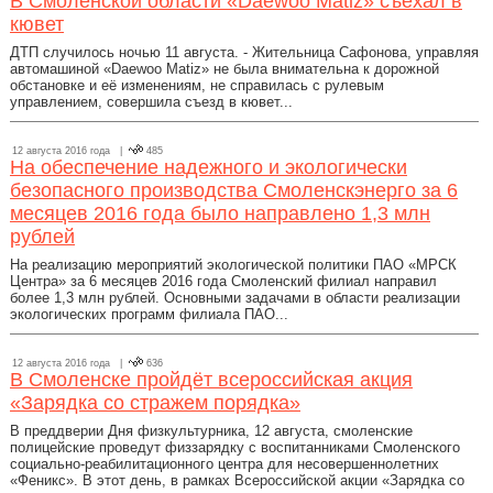
В Смоленской области «Daewoo Matiz» съехал в
кювет
ДТП случилось ночью 11 августа. - Жительница Сафонова, управляя
автомашиной «Daewoo Matiz» не была внимательна к дорожной
обстановке и её изменениям, не справилась с рулевым
управлением, совершила съезд в кювет...
12 августа 2016 года |
485
На обеспечение надежного и экологически
безопасного производства Смоленскэнерго за 6
месяцев 2016 года было направлено 1,3 млн
рублей
На реализацию мероприятий экологической политики ПАО «МРСК
Центра» за 6 месяцев 2016 года Смоленский филиал направил
более 1,3 млн рублей. Основными задачами в области реализации
экологических программ филиала ПАО...
12 августа 2016 года |
636
В Смоленске пройдёт всероссийская акция
«Зарядка со стражем порядка»
В преддверии Дня физкультурника, 12 августа, смоленские
полицейские проведут физзарядку с воспитанниками Смоленского
социально-реабилитационного центра для несовершеннолетних
«Феникс». В этот день, в рамках Всероссийской акции «Зарядка со