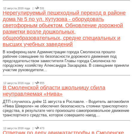
12 августа 2016 года |
531
Нерегулируемый пешеходный переход в районе
дома № 5 по ул. Кутузова - оборудовать
светофорным объектом. Обновление дорожной
разметки возле дошкольных,
общеобразовательных, средне специальных и
высших учебных заведений
В конференц-зале Администрации города Смоленска прошло
рабочее совещание по безопасности дорожного движения под
председательством заместителя Главы города Смоленска по
городскому хозяйству Александра Захарцова. В совещании приняли
участие руководители...
12 августа 2016 года |
655
В Смоленской области школьницу сбила
неуправляемая «Нива»
ДТП случилось днём 11 августа в Рославле. - Водитель автомобиля
«Нива Шевроле» не обеспечил безопасность стоянки транспортного
средства, в результате чего произошло самопроизвольное движение
транспортного средства, которое совершило наезд...
12 августа 2016 года |
473
Ответчик по делу авиакатастрофы в Смоленске