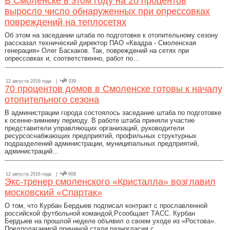
В Смоленске в этом году на 20 процентов
выросло число обнаруженных при опрессовках
повреждений на теплосетях
Об этом на заседании штаба по подготовке к отопительному сезону
рассказал технический директор ПАО «Квадра - Смоленская
генерация» Олег Баскаков. Так, повреждений на сетях при
опрессовках и, соответственно, работ по...
12 августа 2016 года |
339
70 процентов домов в Смоленске готовы к началу
отопительного сезона
В администрации города состоялось заседание штаба по подготовке
к осенне-зимнему периоду. В работе штаба приняли участие
представители управляющих организаций, руководители
ресурсоснабжающих предприятий, профильных структурных
подразделений администрации, муниципальных предприятий,
администраций...
12 августа 2016 года |
608
Экс-тренер смоленского «Кристалла» возглавил
московский «Спартак»
О том, что Курбан Бердыев подписал контракт с прославленной
российской футбольной командой,Pсообщает ТАСС. Курбан
Бердыев на прошлой неделе объявил о своем уходе из «Ростова».
Предполагаемой причиной стали разногласия с...