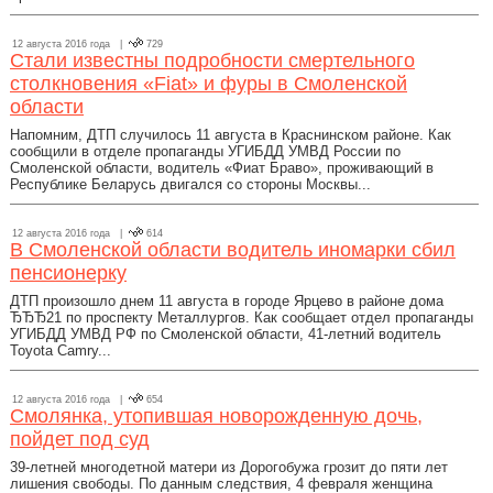
12 августа 2016 года |
729
Стали известны подробности смертельного
столкновения «Fiat» и фуры в Смоленской
области
Напомним, ДТП случилось 11 августа в Краснинском районе. Как
сообщили в отделе пропаганды УГИБДД УМВД России по
Смоленской области, водитель «Фиат Браво», проживающий в
Республике Беларусь двигался со стороны Москвы...
12 августа 2016 года |
614
В Смоленской области водитель иномарки сбил
пенсионерку
ДТП произошло днем 11 августа в городе Ярцево в районе дома
ЂЂЂ21 по проспекту Металлургов. Как сообщает отдел пропаганды
УГИБДД УМВД РФ по Смоленской области, 41-летний водитель
Toyota Camry...
12 августа 2016 года |
654
Смолянка, утопившая новорожденную дочь,
пойдет под суд
39-летней многодетной матери из Дорогобужа грозит до пяти лет
лишения свободы. По данным следствия, 4 февраля женщина