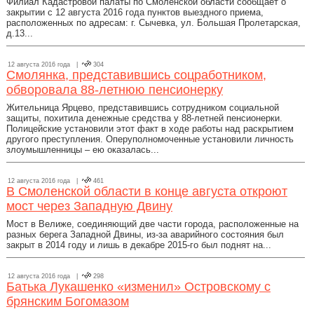
Филиал Кадастровой палаты по Смоленской области сообщает о
закрытии с 12 августа 2016 года пунктов выездного приема,
расположенных по адресам: г. Сычевка, ул. Большая Пролетарская,
д.13...
12 августа 2016 года |
304
Смолянка, представившись соцработником,
обворовала 88-летнюю пенсионерку
Жительница Ярцево, представившись сотрудником социальной
защиты, похитила денежные средства у 88-летней пенсионерки.
Полицейские установили этот факт в ходе работы над раскрытием
другого преступления. Оперуполномоченные установили личность
злоумышленницы – ею оказалась...
12 августа 2016 года |
461
В Смоленской области в конце августа откроют
мост через Западную Двину
Мост в Велиже, соединяющий две части города, расположенные на
разных берега Западной Двины, из-за аварийного состояния был
закрыт в 2014 году и лишь в декабре 2015-го был поднят на...
12 августа 2016 года |
298
Батька Лукашенко «изменил» Островскому с
брянским Богомазом