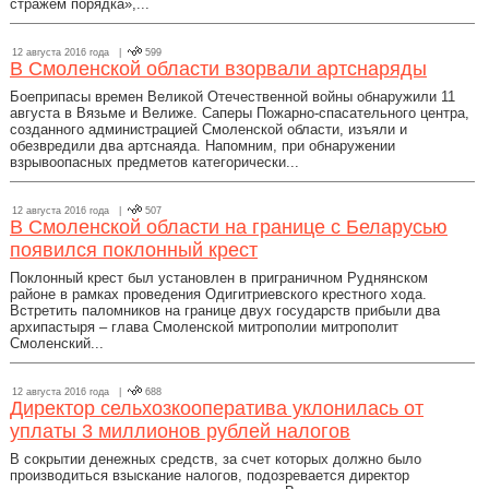
стражем порядка»,...
12 августа 2016 года |
599
В Смоленской области взорвали артснаряды
Боеприпасы времен Великой Отечественной войны обнаружили 11
августа в Вязьме и Велиже. Саперы Пожарно-спасательного центра,
созданного администрацией Смоленской области, изъяли и
обезвредили два артснаяда. Напомним, при обнаружении
взрывоопасных предметов категорически...
12 августа 2016 года |
507
В Смоленской области на границе с Беларусью
появился поклонный крест
Поклонный крест был установлен в приграничном Руднянском
районе в рамках проведения Одигитриевского крестного хода.
Встретить паломников на границе двух государств прибыли два
архипастыря – глава Смоленской митрополии митрополит
Смоленский...
12 августа 2016 года |
688
Директор сельхозкооператива уклонилась от
уплаты 3 миллионов рублей налогов
В сокрытии денежных средств, за счет которых должно было
производиться взыскание налогов, подозревается директор