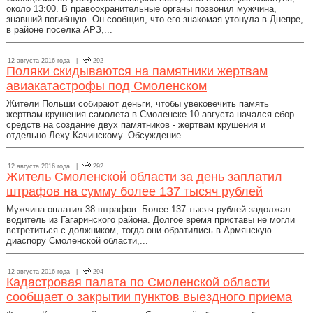
около 13:00. В правоохранительные органы позвонил мужчина,
знавший погибшую. Он сообщил, что его знакомая утонула в Днепре,
в районе поселка АРЗ,...
12 августа 2016 года |
292
Поляки скидываются на памятники жертвам
авиакатастрофы под Смоленском
Жители Польши собирают деньги, чтобы увековечить память
жертвам крушения самолета в Смоленске 10 августа начался сбор
средств на создание двух памятников - жертвам крушения и
отдельно Леху Качинскому. Обсуждение...
12 августа 2016 года |
292
Житель Смоленской области за день заплатил
штрафов на сумму более 137 тысяч рублей
Мужчина оплатил 38 штрафов. Более 137 тысяч рублей задолжал
водитель из Гагаринского района. Долгое время приставы не могли
встретиться с должником, тогда они обратились в Армянскую
диаспору Смоленской области,...
12 августа 2016 года |
294
Кадастровая палата по Смоленской области
сообщает о закрытии пунктов выездного приема