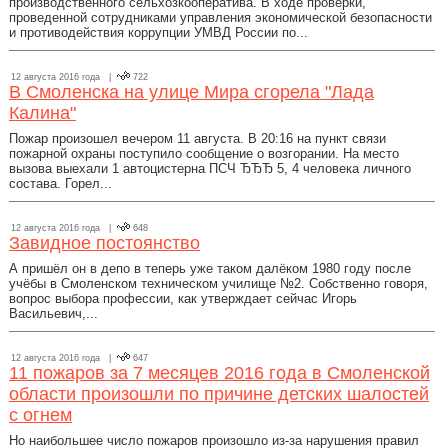
производственного сельхозкооператива. В ходе проверки,
проведенной сотрудниками управления экономической безопасности
и противодействия коррупции УМВД России по...
12 августа 2016 года |
722
В Смоленска на улице Мира сгорела "Лада
Калина"
Пожар произошел вечером 11 августа. В 20:16 на пункт связи
пожарной охраны поступило сообщение о возгорании. На место
вызова выехали 1 автоцистерна ПСЧ ЂЂЂ 5, 4 человека личного
состава. Горел...
12 августа 2016 года |
648
Завидное постоянство
А пришёл он в депо в теперь уже таком далёком 1980 году после
учёбы в Смоленском техническом училище №2. Собственно говоря,
вопрос выбора профессии, как утверждает сейчас Игорь
Васильевич,...
12 августа 2016 года |
647
11 пожаров за 7 месяцев 2016 года в Смоленской
области произошли по причине детских шалостей
с огнем
Но наибольшее число пожаров произошло из-за нарушения правил