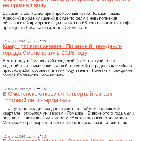
не признал вину
Бывший глава канцелярии премьер-министра Польши Томаш
Арабский в ходе слушаний в суде по делу о невыполнении
обязанностей при организации визита погибшего в авиакатастрофе
президента Леха Качиньского в Смоленск в...
12 августа 2016 года |
678
Кому присвоят звание «Почетный гражданин
города Смоленска» в 2016 году
В этом году в Смоленский городской Совет поступило пять
ходатайств о присвоении высшей городской награды. Как сообщает
пресс-служба горсовета, в этом году звание «Почетный гражданин
города Смоленска» может быть...
12 августа 2016 года |
834
В Смоленске открылся четвёртый магазин
торговой сети «Ярмарка»
11 августа в преддверии дня строителя в «Александровском
квартале» открылся универсам «Ярмарка». В июне этого года были
переданы ключи первым жителям «Александровского квартала».
Микрорайон расширяется. Открытие магазина позволит жителям...
12 августа 2016 года |
615