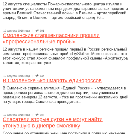
12 августа специалисты Пожарно-спасательного центра изъяли и
уничтожили установленным порядком два взрывоопасных предмета
времен Великой Отечественной войны: в Вязьме – артиллерийский
снаряд 45 мм, в Велиже – артиллерийский снаряд 76...
12 августа 2016 года |
391
Смоленские старшеклассники прошли
«профессиональные пробы»
12 августа в нашем регионе прошёл первый в России региональный
чемпионат профессиональных проб «TrySkills». Можно сказать, что
этот конкурс стал ярким финалом профильной смены «Архитектура
таланта», которая вот уже...
12 августа 2016 года |
445
В Смоленске «кошмарят» единороссов
В Смоленске сорвана агитация «Единой России», - утверждается в
пресс-релизе регионального отделения партии, поступившем в
редакцию вечером 12 августа. «Уже на протяжении нескольких дней
на улицах города Смоленска проводится...
12 августа 2016 года |
354
Спасатели вторые сутки не могут найти
утонувшую в Днепре смолянку
Сообщение об утонувшей женщине поступило в полицию накануне,