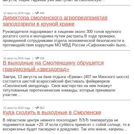
12 августа 2016 года |
499
Директора смоленского агропредприятия
заподозрили в круной краже
Руководителя подозревают в хищении около 300 голов крупного
рогатого скота и молодняка путем растраты.В ходе проверки,
проведенной сотрудниками отдела экономической безопасности и
противодействия коррупции МО МВД России «Сафоновский» было...
12 августа 2016 года |
528
В выходные на Смоленщину обрушится
грандиозный «звездопад»
Завтра, 13 августа на базе отдыха «Ермак» (407 км Минского шоссе)
состоится шестой всероссийский фестиваль фейерверков
«Смоленский звездопад». Свое мастерство на нем покажут
титулованные пиротехнические команды, которые принимали
участие...
12 августа 2016 года |
662
Куда сходить в выходные в Смоленске
В областном центре немного похолодает ЂЂЂ температура не
поднимется выше +20. И если суббота принесет с собой солнце, то в
воскресенье будет пасмурно и дождливо. Так или иначе, капризы...