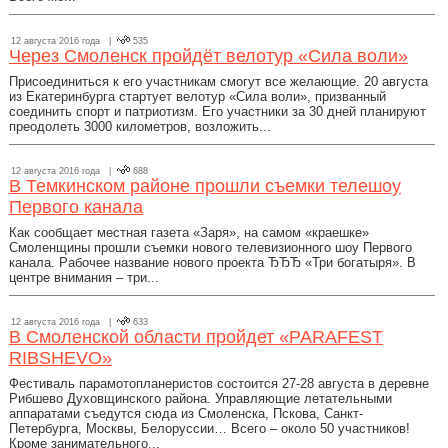
12 августа 2016 года |
535
Через Смоленск пройдёт велотур «Сила воли»
Присоединиться к его участникам смогут все желающие. 20 августа
из Екатеринбурга стартует велотур «Сила воли», призванный
соединить спорт и патриотизм. Его участники за 30 дней планируют
преодолеть 3000 километров, возложить...
12 августа 2016 года |
688
В Темкинском районе прошли съемки телешоу
Первого канала
Как сообщает местная газета «Заря», на самом «краешке»
Смоленщины прошли съемки нового телевизионного шоу Первого
канала. Рабочее название нового проекта ЂЂЂ «Три богатыря». В
центре внимания – три...
12 августа 2016 года |
633
В Смоленской области пройдет «PARAFEST
RIBSHEVO»
Фестиваль парамотопланеристов состоится 27-28 августа в деревне
Рибшево Духовщинского района. Управляющие летательными
аппаратами съедутся сюда из Смоленска, Пскова, Санкт-
Петербурга, Москвы, Белоруссии… Всего – около 50 участников!
Кроме занимательного...