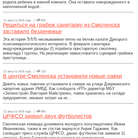
родила ребенка в ванной комнате. Она оставила новорожденного в
наполненной водой...
12 августа 2016 года |
802
Решиться на грабеж санитарку из Смоленска
заставило безденежье
Эта история ЂЂЂ несмываемое пятно на белом халате Дрюцкого
психоневрологического интерната. В феврале санитарка
медучреждения дважды (!) ограбила престарелую смолянку,
инвалида I группы. На реализацию замысловатого сценария грабежа
преступнице...
12 августа 2016 года |
718
В центре Смоленска установили новые лавки
Девять новых лавочек установили в сквере на улице Дзержинского
напротив здания УМВД. Как сообщила «РП» директор МБУ
«Зеленстрой» Виктория Майстренко, лавки хранились на складе
предприятия, никаких затрат на их...
12 августа 2016 года |
660
ЦРФСО заявил двух футболистов
Смоленская команда дозаявила молодого полузащитника Ивана
Иванникова, также в ее состав вернулся Анрик Гаджиев. Как
сообщает пресс-служба ЦРФСО, двоих футболистов заявили 11
августа. Анрик Гаджиев уже выступал за смоленскую...