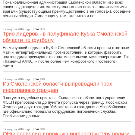
Пока коалиционная администрация Смоленской области изо всех
своих выдающихся интеллектуальных сил воюет с политическими
врагами (существующими преимущественно в ее головах), соседние
регионы обходят Смоленщину там, где никто и не...
12 августа 2016 года |
363
Трио лидеров - в полуфинале Кубка Смоленской
области по футболу
На минувшей неделе в Кубке Смоленской области прошли ответные
матчи четвертьфинальных противостояний, в которых фавориты
подтвердили преимущество над менее именитыми соперниками. Так,
«Камея-СГАФКСТ» после более чем комфортного «гостевого»
счета...
12 августа 2016 года |
298
Из Смоленской области выпроводили трех
иностранных граждан
9 августа судебные приставы Смоленского областного управления
ФССП препроводили до пункта пропуска через границу Российской
Федерации двух граждан Узбекистана и гражданина Азербайджана,
где официально передали сотрудникам пограничной службы.
Пребывание данных...
12 августа 2016 года |
328
ОНФ проверил дорожную инфраструктуру вблизи