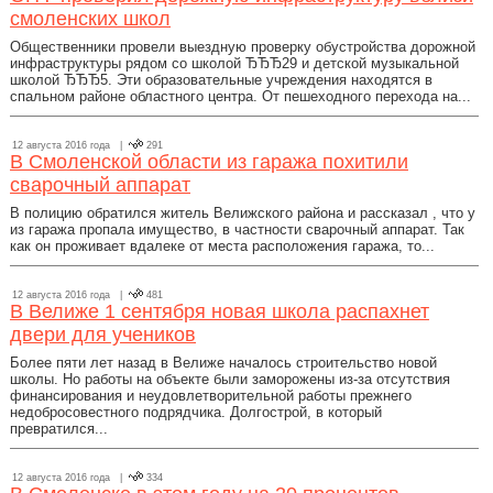
смоленских школ
Общественники провели выездную проверку обустройства дорожной
инфраструктуры рядом со школой ЂЂЂ29 и детской музыкальной
школой ЂЂЂ5. Эти образовательные учреждения находятся в
спальном районе областного центра. От пешеходного перехода на...
12 августа 2016 года |
291
В Смоленской области из гаража похитили
сварочный аппарат
В полицию обратился житель Велижского района и рассказал , что у
из гаража пропала имущество, в частности сварочный аппарат. Так
как он проживает вдалеке от места расположения гаража, то...
12 августа 2016 года |
481
В Велиже 1 сентября новая школа распахнет
двери для учеников
Более пяти лет назад в Велиже началось строительство новой
школы. Но работы на объекте были заморожены из-за отсутствия
финансирования и неудовлетворительной работы прежнего
недобросовестного подрядчика. Долгострой, в который
превратился...
12 августа 2016 года |
334