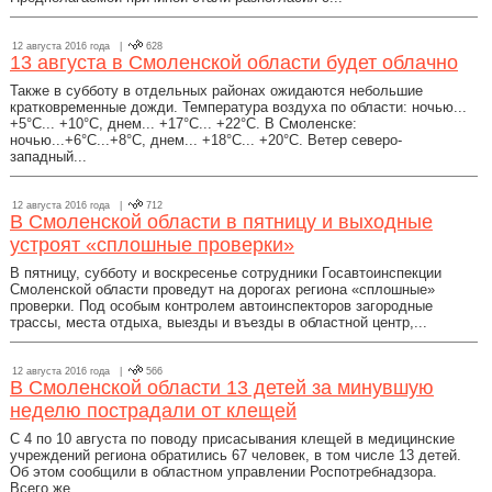
12 августа 2016 года |
628
13 августа в Смоленской области будет облачно
Также в субботу в отдельных районах ожидаются небольшие
кратковременные дожди. Температура воздуха по области: ночью...
+5°С... +10°С, днем... +17°С... +22°С. В Смоленске:
ночью...+6°С...+8°С, днем... +18°С... +20°С. Ветер северо-
западный...
12 августа 2016 года |
712
В Смоленской области в пятницу и выходные
устроят «сплошные проверки»
В пятницу, субботу и воскресенье сотрудники Госавтоинспекции
Смоленской области проведут на дорогах региона «сплошные»
проверки. Под особым контролем автоинспекторов загородные
трассы, места отдыха, выезды и въезды в областной центр,...
12 августа 2016 года |
566
В Смоленской области 13 детей за минувшую
неделю пострадали от клещей
С 4 по 10 августа по поводу присасывания клещей в медицинские
учреждений региона обратились 67 человек, в том числе 13 детей.
Об этом сообщили в областном управлении Роспотребнадзора.
Всего же...