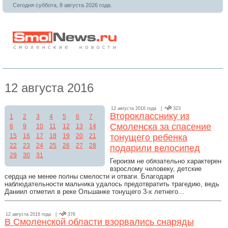
Сегодня суббота, 8 августа 2026 года.
12 августа 2016
12 августа 2016 года |
323
Второкласснику из
1
2
3
4
5
6
7
Смоленска за спасение
8
9
10
11
12
13
14
15
16
17
18
19
20
21
тонущего ребенка
22
23
24
25
26
27
28
подарили велосипед
29
30
31
Героизм не обязательно характерен
взрослому человеку, детские
сердца не менее полны смелости и отваги. Благодаря
наблюдательности мальчика удалось предотвратить трагедию, ведь
Даниил отметил в реке Ольшанке тонущего 3-х летнего...
12 августа 2016 года |
376
В Смоленской области взорвались снаряды