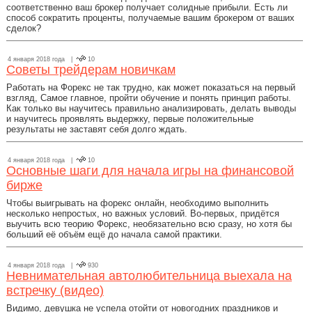
соответственно ваш брокер получает солидные прибыли. Есть ли
способ сократить проценты, получаемые вашим брокером от ваших
сделок?
4 января 2018 года |
10
Советы трейдерам новичкам
Работать на Форекс не так трудно, как может показаться на первый
взгляд, Самое главное, пройти обучение и понять принцип работы.
Как только вы научитесь правильно анализировать, делать выводы
и научитесь проявлять выдержку, первые положительные
результаты не заставят себя долго ждать.
4 января 2018 года |
10
Основные шаги для начала игры на финансовой
бирже
Чтобы выигрывать на форекс онлайн, необходимо выполнить
несколько непростых, но важных условий. Во-первых, придётся
выучить всю теорию Форекс, необязательно всю сразу, но хотя бы
больший её объём ещё до начала самой практики.
4 января 2018 года |
930
Невнимательная автолюбительница выехала на
встречку (видео)
Видимо, девушка не успела отойти от новогодних праздников и