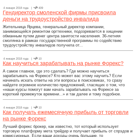
4 января 2018 года |
409
Гендиректор смоленской фирмы присвоила
деньги на трудоустройство инвалида
Жительница Ярцева, генеральный директор компании,
занимающейся ремонтом оргтехники, подозревается в хищении
обманным путем денег центра занятости населения. 36-летняя
смолянка в рамках государственной программы по содействию
трудоустройству инвалидов получила от...
4 января 2018 года |
10
Как научиться зарабатывать на рынке Форекс?
А самое главное, где это сделать? Где можно научиться
зарабатывать на Форексе? Кто может вас этому научить? Если
начинать искать ответы на эти вопросы в поисковиках, то сразу
найдете огромное количество предложений, гласящих о том, что
«наши курсы помогут вам начать зарабатывать на Форексе за
короткий промежуток времени...» и так далее и тому подобное.
4 января 2018 года |
10
Как получать ежемесячную прибыль от торговли
на рынке Форекс
Лучший форекс брокер, как известно, тот который использует
торговую платформу мета трейдер и получает прибыль от спрэдов и
комиссионных. Если ваши доходы очень большие, то