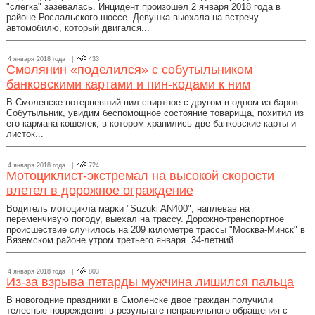
"слегка" зазевалась. Инцидент произошел 2 января 2018 года в
районе Рослальского шоссе. Девушка выехала на встречу
автомобилю, который двигался...
4 января 2018 года |
433
Смолянин «поделился» с собутыльником
банковскими картами и пин-кодами к ним
В Смоленске потерпевший пил спиртное с другом в одном из баров.
Собутыльник, увидим беспомощное состояние товарища, похитил из
его кармана кошелек, в котором хранились две банковские карты и
листок...
4 января 2018 года |
724
Мотоциклист-экстремал на высокой скорости
влетел в дорожное ограждение
Водитель мотоцикла марки "Suzuki AN400", наплевав на
переменчивую погоду, выехал на трассу. Дорожно-транспортное
происшествие случилось на 209 километре трассы "Москва-Минск" в
Вяземском районе утром третьего января. 34-летний...
4 января 2018 года |
803
Из-за взрыва петарды мужчина лишился пальца
В новогодние праздники в Смоленске двое граждан получили
телесные повреждения в результате неправильного обращения с