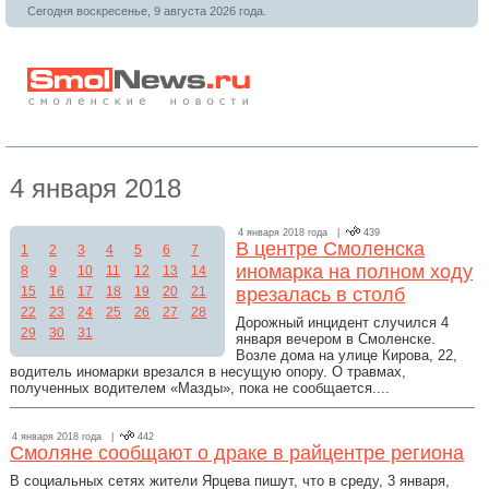
Сегодня воскресенье, 9 августа 2026 года.
4 января 2018
4 января 2018 года |
439
В центре Смоленска
1
2
3
4
5
6
7
иномарка на полном ходу
8
9
10
11
12
13
14
15
16
17
18
19
20
21
врезалась в столб
22
23
24
25
26
27
28
Дорожный инцидент случился 4
29
30
31
января вечером в Смоленске.
Возле дома на улице Кирова, 22,
водитель иномарки врезался в несущую опору. О травмах,
полученных водителем «Мазды», пока не сообщается....
4 января 2018 года |
442
Смоляне сообщают о драке в райцентре региона
В социальных сетях жители Ярцева пишут, что в среду, 3 января,