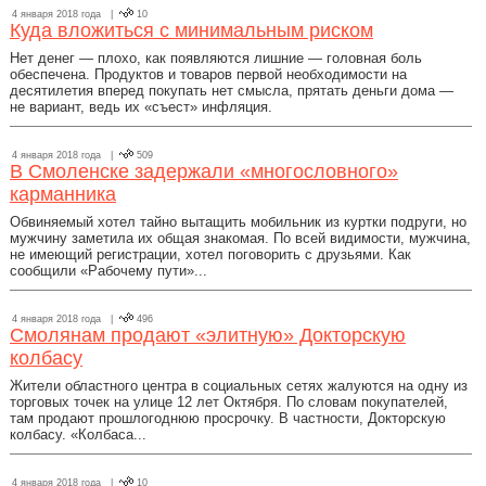
4 января 2018 года |
10
Куда вложиться с минимальным риском
Нет денег — плохо, как появляются лишние — головная боль
обеспечена. Продуктов и товаров первой необходимости на
десятилетия вперед покупать нет смысла, прятать деньги дома —
не вариант, ведь их «съест» инфляция.
4 января 2018 года |
509
В Смоленске задержали «многословного»
карманника
Обвиняемый хотел тайно вытащить мобильник из куртки подруги, но
мужчину заметила их общая знакомая. По всей видимости, мужчина,
не имеющий регистрации, хотел поговорить с друзьями. Как
сообщили «Рабочему пути»...
4 января 2018 года |
496
Смолянам продают «элитную» Докторскую
колбасу
Жители областного центра в социальных сетях жалуются на одну из
торговых точек на улице 12 лет Октября. По словам покупателей,
там продают прошлогоднюю просрочку. В частности, Докторскую
колбасу. «Колбаса...
4 января 2018 года |
10