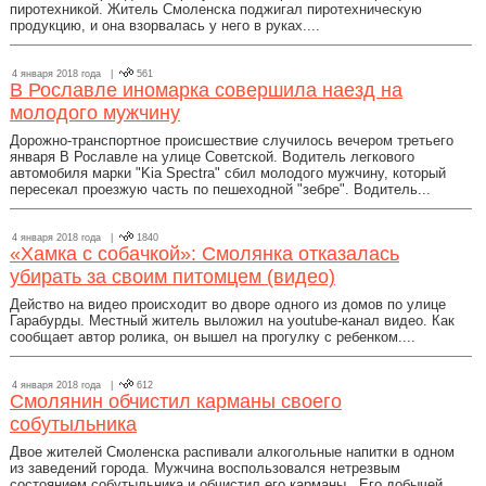
пиротехникой. Житель Смоленска поджигал пиротехническую
продукцию, и она взорвалась у него в руках....
4 января 2018 года |
561
В Рославле иномарка совершила наезд на
молодого мужчину
Дорожно-транспортное происшествие случилось вечером третьего
января В Рославле на улице Советской. Водитель легкового
автомобиля марки "Kia Spectra" сбил молодого мужчину, который
пересекал проезжую часть по пешеходной "зебре". Водитель...
4 января 2018 года |
1840
«Хамка с собачкой»: Смолянка отказалась
убирать за своим питомцем (видео)
Действо на видео происходит во дворе одного из домов по улице
Гарабурды. Местный житель выложил на youtube-канал видео. Как
сообщает автор ролика, он вышел на прогулку с ребенком....
4 января 2018 года |
612
Смолянин обчистил карманы своего
собутыльника
Двое жителей Смоленска распивали алкогольные напитки в одном
из заведений города. Мужчина воспользовался нетрезвым
состоянием собутыльника и обчистил его карманы. Его добычей