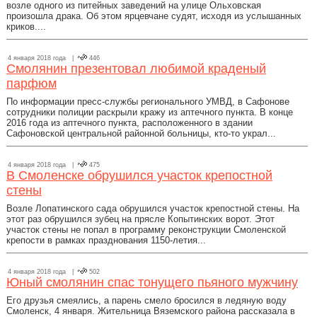
возле одного из питейных заведений на улице Ольховская
произошла драка. Об этом ярцевчане судят, исходя из услышанных
криков....
4 января 2018 года |
446
Смолянин презентовал любимой краденый
парфюм
По информации пресс-службы регионального УМВД, в Сафонове
сотрудники полиции раскрыли кражу из аптечного пункта. В конце
2016 года из аптечного пункта, расположенного в здании
Сафоновской центральной районной больницы, кто-то украл...
4 января 2018 года |
475
В Смоленске обрушился участок крепостной
стены
Возле Лопатинского сада обрушился участок крепостной стены. На
этот раз обрушился зубец на прясле Копытинских ворот. Этот
участок стены не попал в программу реконструкции Смоленской
крепости в рамках празднования 1150-летия...
4 января 2018 года |
502
Юный смолянин спас тонущего пьяного мужчину
Его друзья смеялись, а парень смело бросился в ледяную воду
Смоленск, 4 января. Жительница Вяземского района рассказала в