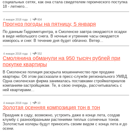
социальных сетях, как она стала свидетелем героического поступка
18 - летнего...
4 января 2018 года |
604
Прогноз погоды на пятницу, 5 января
По данным Гидрометцентра, в Смоленске завтра ожидаются осадки
в виде небольшого снега. В ночные и утренние часы ожидается
изморось и снег. В течение дня будет облачно. Ветер...
4 января 2018 года |
552
Смолянина обманули на 950 тысяч рублей при
покупке квартиры
В Смоленске полиция раскрыла мошенничество при продаже
квартиры. Об этом рассказали в пресс-службе регионального УМВД.
Одна смоленская фирма занималась поставками стройматериалов
компаниям-застройщикам. Те, в свою очередь, рассчитывались с
ней квартирами...
4 января 2018 года |
10
Золотая осенняя композиция тон в тон
Праздник в саду, возможно, устроить даже в конце лета, создав
клумбу с разнообразными растениями теплых солнечных тонов.
Золотистые колеры будут приносить своим видом с конца лета и до
осени.