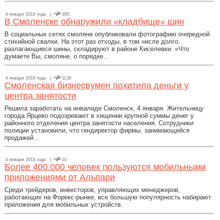
4 января 2018 года |
395
В Смоленске обнаружили «кладбище» шин
В социальных сетях смоляне опубликовали фотографию очередной
стихийной свалки. На этот раз отходы, в том числе долго
разлагающиеся шины, складируют в районе Киселевки. «Что
думаете Вы, смоляне, о порядке...
4 января 2018 года |
1138
Смоленская бизнесвумен похитила деньги у
центра занятости
Решила заработать на инвалиде Смоленск, 4 января. Жительницу
города Ярцево подозревают в хищении крупной суммы денег у
районного отделения центра занятости населения. Сотрудники
полиции установили, что гендиректор фирмы, занимающейся
продажей...
4 января 2018 года |
10
Более 400.000 человек пользуются мобильными
приложениями от Альпари
Среди трейдеров, инвесторов, управляющих менеджеров,
работающих на Форекс-рынке, все большую популярность набирают
приложения для мобильных устройств.