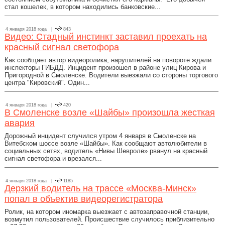
стал кошелек, в котором находились банковские...
4 января 2018 года |
843
Видео: Стадный инстинкт заставил проехать на
красный сигнал светофора
Как сообщает автор видеоролика, нарушителей на повороте ждали
инспекторы ГИБДД. Инцидент произошел в районе улиц Кирова и
Пригородной в Смоленске. Водители выезжали со стороны торгового
центра "Кировский". Один...
4 января 2018 года |
420
В Смоленске возле «Шайбы» произошла жесткая
авария
Дорожный инцидент случился утром 4 января в Смоленске на
Витебском шоссе возле «Шайбы». Как сообщают автолюбители в
социальных сетях, водитель «Нивы Шевроле» рванул на красный
сигнал светофора и врезался...
4 января 2018 года |
1185
Дерзкий водитель на трассе «Москва-Минск»
попал в объектив видеорегистратора
Ролик, на котором иномарка выезжает с автозаправочной станции,
возмутил пользователей. Происшествие случилось приблизительно